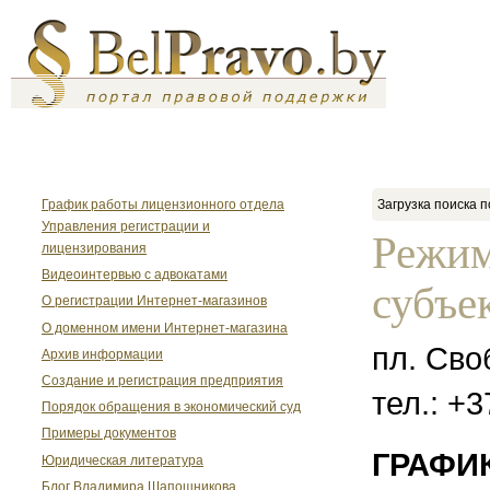
График работы лицензионного отдела
Загрузка поиска п
Управления регистрации и
Режим
лицензирования
Видеоинтервью с адвокатами
субъе
О регистрации Интернет-магазинов
О доменном имени Интернет-магазина
пл. Сво
Архив информации
Создание и регистрация предприятия
тел.: +
Порядок обращения в экономический суд
Примеры документов
ГРАФИК
Юридическая литература
Блог Владимира Шапошникова