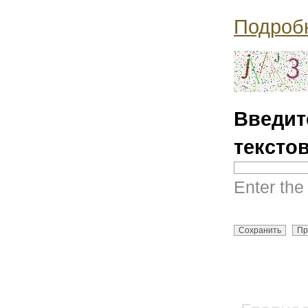
Подроб
Введит
тексто
Enter the