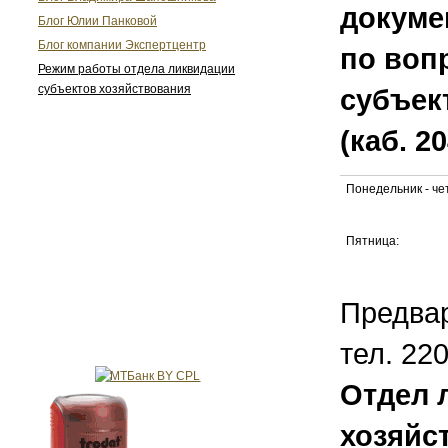
докуме
Блог Юлии Панковой
Блог компании Экспертцентр
по воп
Режим работы отдела ликвидации
субъектов хозяйствования
субъек
(каб. 20
Понедельник - чет
Пятница:
Предвар
тел. 22
Отдел 
хозяйс