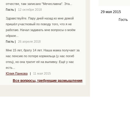
отчестве, там записано "Мечеславна". Эта...
Гость
|
12 октября 2018
29 мая 2015
Здравствуйте. Пару дней назад ко мне домой
Гость
пришёл участковый по поводу того, что я не
работаю. Начал задавать мне вопросы о моём
образе...
Гость
|
26 апреля 2018
Мне 15 лет, брату 14 лет. Наша мама получает за
нас пенсию по потере кормильца (у нас погиб
отец), но она тратит её на выпивку. Ещё у нас
есть...
Юлия Панкова
|
11 мая 2015
Все вопросы, требующие размышления