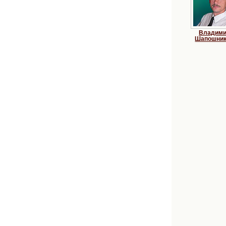
Владим
Шапошни