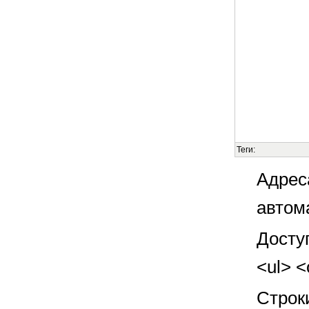
Теги:
Адрес
автом
Досту
<ul> <
Строк