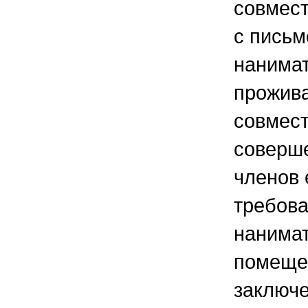
совмест
с письм
нанимат
прожив
совмест
соверш
членов 
требова
нанима
помеще
заключе