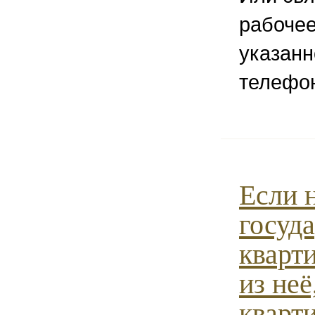
рабочее
указанн
телефон
Если 
госуд
кварт
из неё
кварт