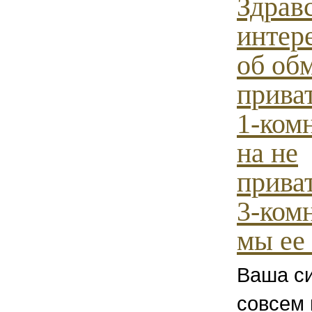
Здрав
интер
об об
прива
1-ком
на не
прива
3-ком
мы ее 
Ваша си
совсем 