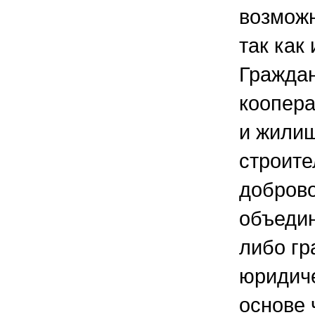
возможн
так как
Граждан
коопера
и жили
строите
добров
объеди
либо гр
юридиче
основе 