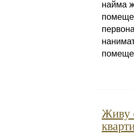
найма 
помеще
первона
нанимат
помеще
Живу 
кварти