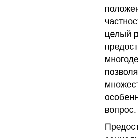
положен
частнос
целый р
предос
многоде
позвол
множес
особен
вопрос.
Предос