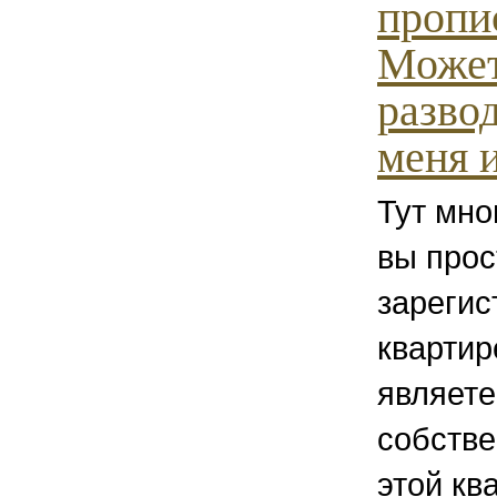
пропи
Может
разво
меня 
Тут мно
вы прос
зарегис
квартир
являете
собстве
этой кв