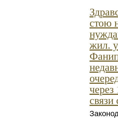
Здрав
стою 
нужда
жил. у
Фанип
недав
очеред
через 
связи 
Законо