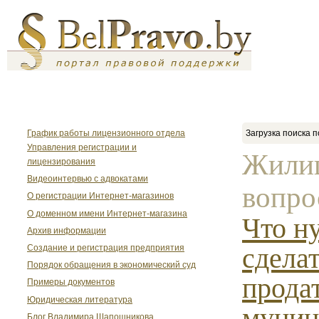
График работы лицензионного отдела
Загрузка поиска п
Управления регистрации и
Жили
лицензирования
Видеоинтервью с адвокатами
вопро
О регистрации Интернет-магазинов
О доменном имени Интернет-магазина
Что н
Архив информации
сделат
Создание и регистрация предприятия
Порядок обращения в экономический суд
прода
Примеры документов
Юридическая литература
муниц
Блог Владимира Шапошникова