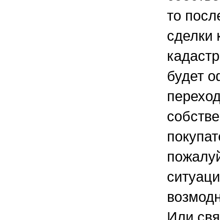
то посл
сделки 
кадастр
будет 
переход
собстве
покупат
пожалу
ситуаци
возмодн
Или свя