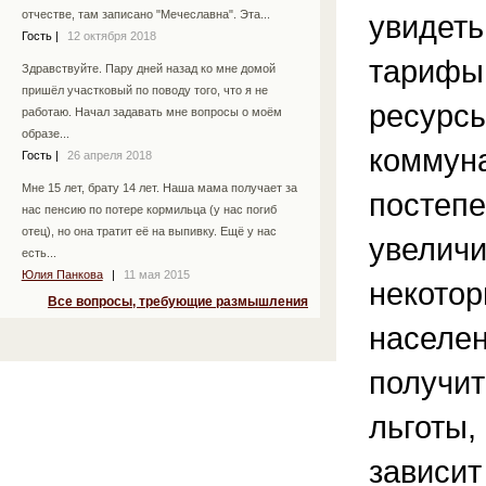
отчестве, там записано "Мечеславна". Эта...
увидеть
Гость
|
12 октября 2018
тарифы 
Здравствуйте. Пару дней назад ко мне домой
пришёл участковый по поводу того, что я не
ресурсы
работаю. Начал задавать мне вопросы о моём
образе...
коммун
Гость
|
26 апреля 2018
Мне 15 лет, брату 14 лет. Наша мама получает за
постеп
нас пенсию по потере кормильца (у нас погиб
отец), но она тратит её на выпивку. Ещё у нас
увеличи
есть...
Юлия Панкова
|
11 мая 2015
некотор
Все вопросы, требующие размышления
населен
получит
льготы,
зависит