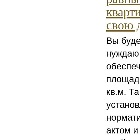
кварт
свою д
Вы буде
нуждаю
обеспе
площад
кв.м. Т
установ
нормат
актом и