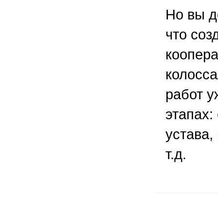
Но вы д
что соз
коопера
колосс
работ у
этапах:
устава,
т.д.