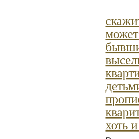
скажи
может
бывш
высел
кварт
детьм
пропи
кварит
хоть и 