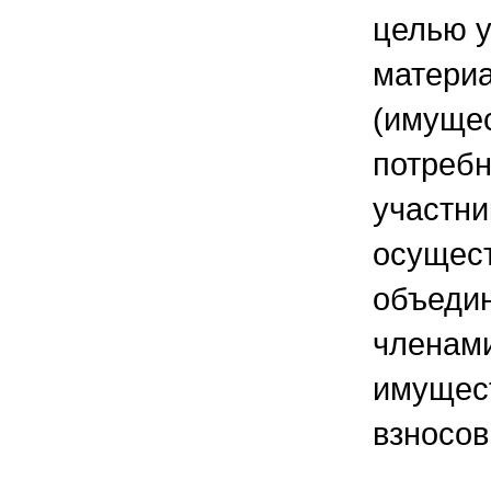
целью 
матери
(имущес
потребн
участни
осущес
объедин
членам
имущес
взносов