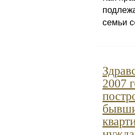
подлеж
семьи с
Здрав
2007 г
постр
бывш
кварти
нужда