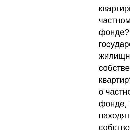
квартир
частно
фонде?
госуда
жилищн
собстве
квартир
о част
фонде, 
находят
собстве