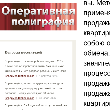
вы. Мет
примен
продаж
квартир
собою 
обмена.
Вопросы посетителей
значите
Здравствуйте . У меня ребёнок получает 25%
алиментов от заработной платы бывшего мужа .
процесс
Он женился у него родился ребёнок и и его жена...
Владимир Шапошников
|
4 августа 2026
продажи
Здравствуйте, может ли директор школы дать
дополнительную нагрузку учителю без его на то
продаж
согласия. Если у учителя уже 30 часов. Я...
Владимир Шапошников
|
31 июля 2026
квартир
Здравствуйте. За 2 года я брал отпус всего 4 дня