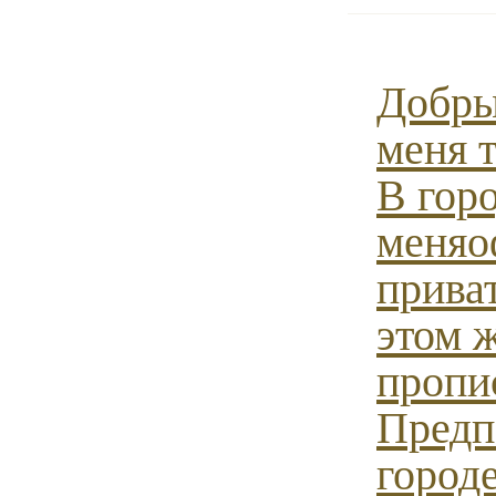
Добры
меня т
В гор
меняо
приват
этом ж
пропи
Предп
городе