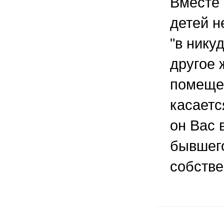
Вместе 
детей н
"в никуд
другое 
помеще
касаетс
он Вас 
бывшег
собстве