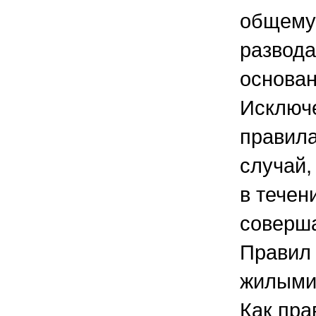
общему
развода
основан
Исключе
правила
случай,
в течен
соверш
Правил
жилыми
Как пр