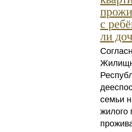
прожи
с реб
ли доч
Согласно
Жилищн
Республ
дееспо
семьи 
жилого
прожив