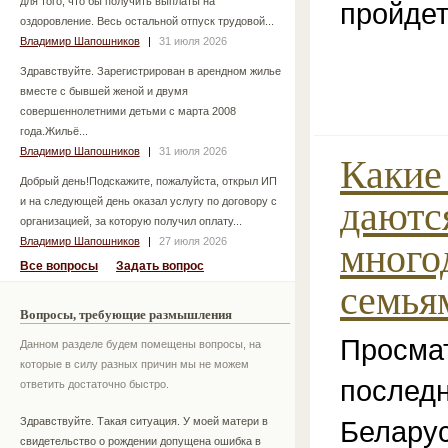
для того, что бы получить выплаты на
пройдет
оздоровление. Весь остальной отпуск трудовой...
Владимир Шапошников
|
31 июля 2026
Здравствуйте. Зарегистрирован в арендном жилье
вместе с бывшей женой и двумя
совершеннолетними детьми с марта 2008
года.Жильё...
Владимир Шапошников
|
31 июля 2026
Какие
Добрый день!Подскажите, пожалуйста, открыл ИП
даютс
и на следующей день оказал услугу по договору с
организацией, за которую получил оплату...
Владимир Шапошников
|
27 июля 2026
много
Все вопросы
Задать вопрос
семья
Вопросы, требующие размышления
Просма
Данном разделе будем помещены вопросы, на
которые в силу разных причин мы не можем
послед
ответить достаточно быстро.
Белару
Здравствуйте. Такая ситуация. У моей матери в
свидетельство о рождении допущена ошибка в