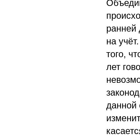
Объеди
происхо
ранней 
на учёт
того, чт
лет гов
невозмо
законод
данной
изменит
касаетс