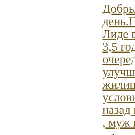
Добр
день.
Лиде 
3,5 го
очере
улуч
жили
услов
назад
, муж 