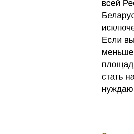
всей Ре
Беларус
исключе
Если в
меньше
площад
стать н
нуждаю