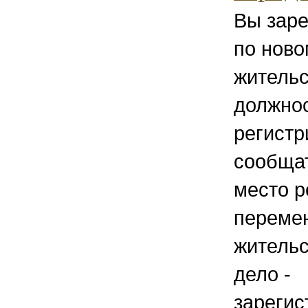
Вы заре
по ново
жительс
должно
регист
сообщат
место р
переме
жительс
дело -
зарегис