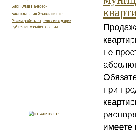
Блог Юлии Панковой
кварт
Блог компании Экспертцентр
Режим работы отдела ликвидации
Продаж
субъектов хозяйствования
квартир
не прос
абсолю
Обязат
при про
квартир
распор
имеете 