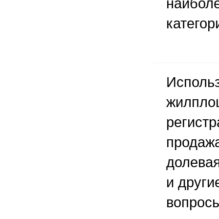
наибол
категор
Исполь
жилпло
регистр
продажа
долевая
и друг
вопросы