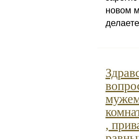
новом м
делаете
Здравс
вопрос
мужем
комна
, прив
равны