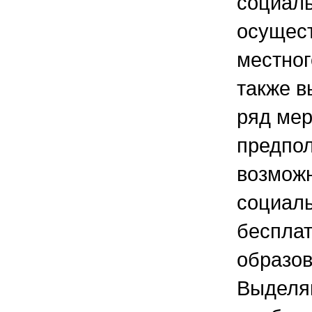
социаль
осущест
местног
также в
ряд мер
предпо
возможн
социаль
бесплат
образов
Выделя