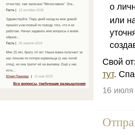
о лич
отчестве, там записано "Мечеславна". Эта...
Гость
|
12 октября 2018
или н
Здравствуйте. Пару дней назад ко мне домой
пришёл участковый по поводу того, что я не
уточн
работаю. Начал задавать мне вопросы о моём
образе...
созда
Гость
|
26 апреля 2018
Мне 15 лет, брату 14 лет. Наша мама получает за
нас пенсию по потере кормильца (у нас погиб
Свой от
отец), но она тратит её на выпивку. Ещё у нас
есть...
тут
. Спа
Юлия Панкова
|
11 мая 2015
Все вопросы, требующие размышления
16 июля
Отпра