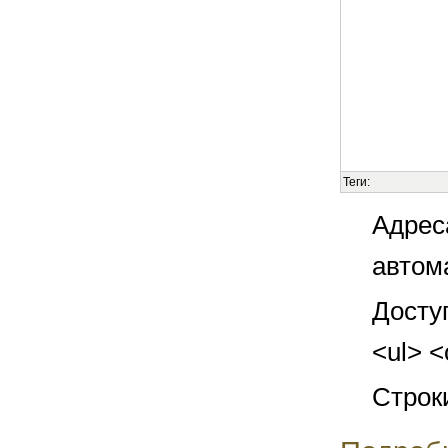
Теги:
Адрес
автом
Досту
<ul> <
Строк