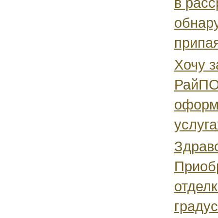
в расс
обнару
припая
Хочу з
РайПО 
оформ
услуга
Здравс
Приобр
отделк
градус