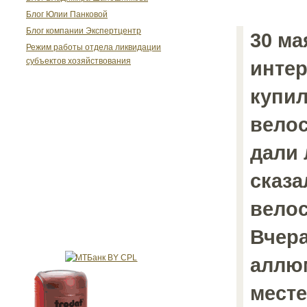
Блог Юлии Панковой
Блог компании Экспертцентр
30 ма
Режим работы отдела ликвидации
субъектов хозяйствования
интер
купил
велос
дали
сказа
велос
Вчер
аллюм
месте