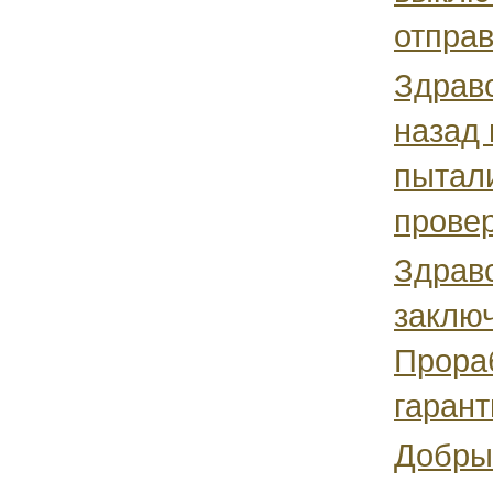
отправ
Здравс
назад 
пытал
провер
Здравс
заключ
Прораб
гарант
Добрый