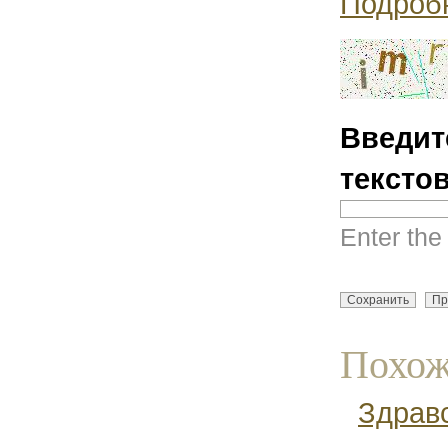
Подроб
Введит
тексто
Enter the
Похож
Здравс