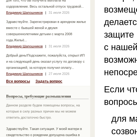
для того, что бы получить выплаты на
возмеще
оздоровление. Весь остальной отпуск трудовой...
Владимир Шапошников
|
31 июля 2026
делаетс
Здравствуйте. Зарегистрирован в арендном жилье
вместе с бывшей женой и двумя
защите 
совершеннолетними детьми с марта 2008
года.Жильё...
с нашей
Владимир Шапошников
|
31 июля 2026
Добрый день!Подскажите, пожалуйста, открыл ИП
возможн
и на следующей день оказал услугу по договору с
организацией, за которую получил оплату...
непосре
Владимир Шапошников
|
27 июля 2026
Все вопросы
Задать вопрос
Если чт
Вопросы, требующие размышления
вопросы
Данном разделе будем помещены вопросы, на
которые в силу разных причин мы не можем
для м
ответить достаточно быстро.
созво
Здравствуйте. Такая ситуация. У моей матери в
свидетельство о рождении допущена ошибка в