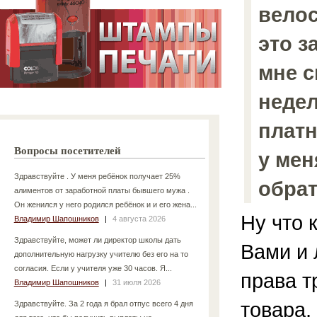
велос
это з
мне с
недел
платн
Вопросы посетителей
у мен
Здравствуйте . У меня ребёнок получает 25%
обрат
алиментов от заработной платы бывшего мужа .
Он женился у него родился ребёнок и и его жена...
Ну что 
Владимир Шапошников
|
4 августа 2026
Здравствуйте, может ли директор школы дать
Вами и 
дополнительную нагрузку учителю без его на то
согласия. Если у учителя уже 30 часов. Я...
права т
Владимир Шапошников
|
31 июля 2026
товара,
Здравствуйте. За 2 года я брал отпус всего 4 дня