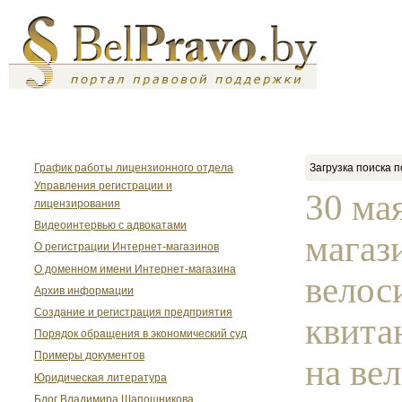
График работы лицензионного отдела
Загрузка поиска п
Управления регистрации и
30 ма
лицензирования
Видеоинтервью с адвокатами
магаз
О регистрации Интернет-магазинов
О доменном имени Интернет-магазина
велос
Архив информации
Создание и регистрация предприятия
квита
Порядок обращения в экономический суд
Примеры документов
на вел
Юридическая литература
Блог Владимира Шапошникова