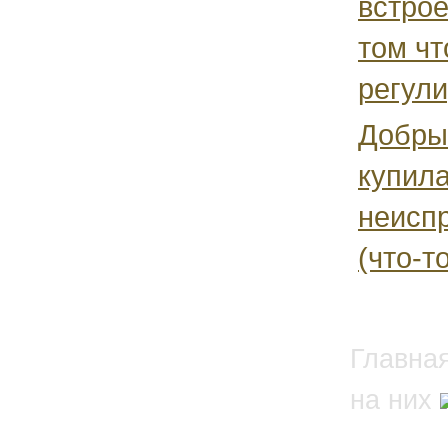
встро
том чт
регули
Добрый
купила
неисп
(что-то
Главна
на них