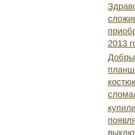
Здравс
сложив
приобр
2013 г
Добрый
планше
костюк
сломал
купил
появля
выключ