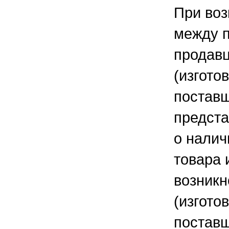
При воз
между 
продав
(изгото
постав
предста
о налич
товара 
возникн
(изгото
поставщ