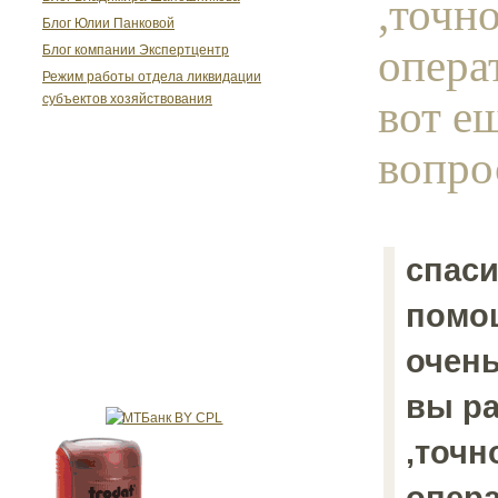
,точно
Блог Юлии Панковой
опера
Блог компании Экспертцентр
Режим работы отдела ликвидации
вот е
субъектов хозяйствования
вопрос
спаси
помо
очень
вы ра
,точн
опера