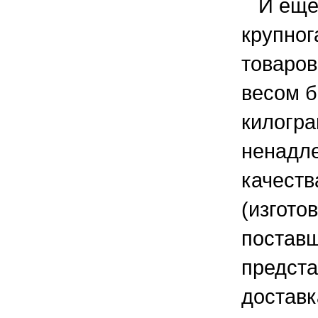
И ещё: 
крупно
товаров
весом б
килогр
ненадл
качеств
(изгото
поставщ
предста
доставк