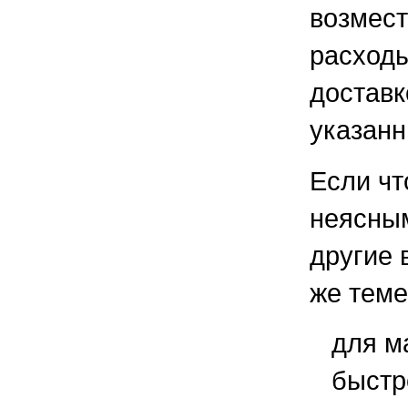
возмест
расходы
доставк
указанн
Если чт
неясным
другие 
же теме
для м
быстр