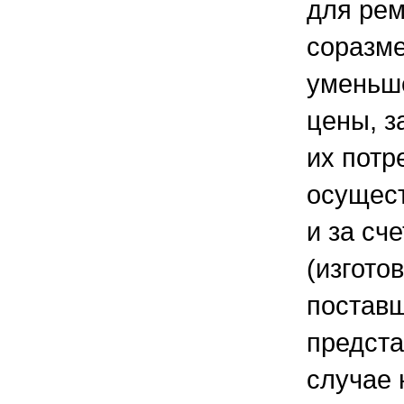
для рем
соразм
уменьш
цены, з
их потр
осущес
и за сч
(изгото
поставщ
предста
случае 