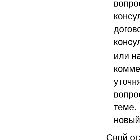
вопро
консу
догов
консу
или н
комме
уточ
вопро
теме.
новый
Свой от