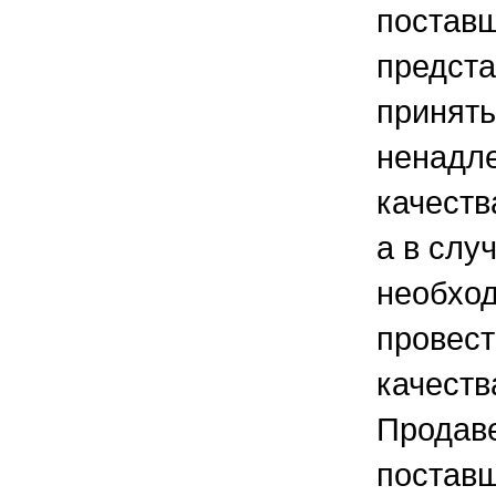
поставщ
предста
принять
ненадл
качеств
а в слу
необход
провест
качеств
Продаве
поставщ