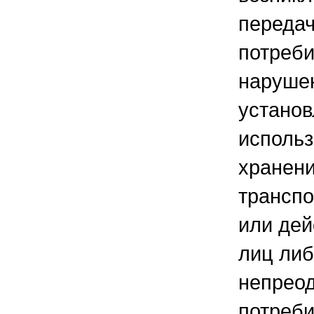
передач
потреби
наруше
устано
использ
хранени
транспо
или дей
лиц ли
непрео
потреби