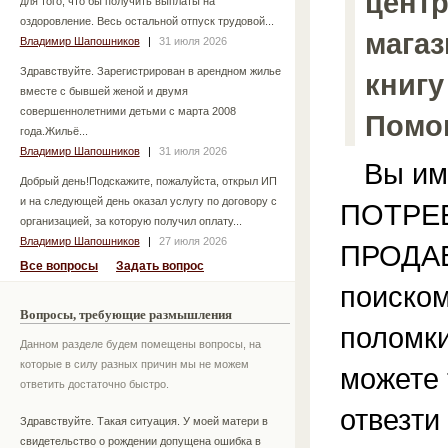
центр
для того, что бы получить выплаты на
оздоровление. Весь остальной отпуск трудовой...
магаз
Владимир Шапошников
|
31 июля 2026
Здравствуйте. Зарегистрирован в арендном жилье
книгу
вместе с бывшей женой и двумя
совершеннолетними детьми с марта 2008
Помог
года.Жильё...
Владимир Шапошников
|
31 июля 2026
Вы име
Добрый день!Подскажите, пожалуйста, открыл ИП
и на следующей день оказал услугу по договору с
ПОТРЕБ
организацией, за которую получил оплату...
Владимир Шапошников
|
27 июля 2026
ПРОДАВ
Все вопросы
Задать вопрос
поиско
Вопросы, требующие размышления
поломки
Данном разделе будем помещены вопросы, на
которые в силу разных причин мы не можем
можете 
ответить достаточно быстро.
отвезти
Здравствуйте. Такая ситуация. У моей матери в
свидетельство о рождении допущена ошибка в