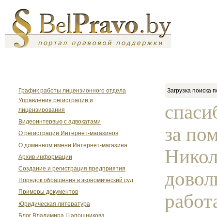
График работы лицензионного отдела
Загрузка поиска п
Управления регистрации и
спаси
лицензирования
Видеоинтервью с адвокатами
за по
О регистрации Интернет-магазинов
О доменном имени Интернет-магазина
Никол
Архив информации
Создание и регистрация предприятия
довол
Порядок обращения в экономический суд
Примеры документов
работ
Юридическая литература
Блог Владимира Шапошникова