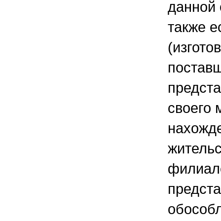
данной 
также е
(изгото
поставщ
предста
своего 
нахожде
жительс
филиал
предста
обособ