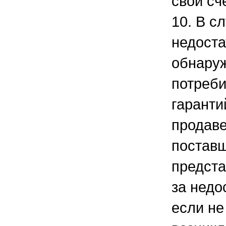
свой сче
10. В с
недоста
обнару
потреби
гаранти
продаве
поставщ
предста
за недо
если не