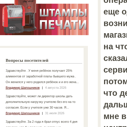
еще 
возни
мага
на чт
сказа
Вопросы посетителей
серви
Здравствуйте . У меня ребёнок получает 25%
алиментов от заработной платы бывшего мужа .
потом
Он женился у него родился ребёнок и и его жена...
Владимир Шапошников
|
4 августа 2026
что д
Здравствуйте, может ли директор школы дать
дальш
дополнительную нагрузку учителю без его на то
согласия. Если у учителя уже 30 часов. Я...
Владимир Шапошников
|
31 июля 2026
мне 
Здравствуйте. За 2 года я брал отпус всего 4 дня