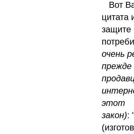
Вот Ва
цитата 
защите 
потреб
очень р
прежде 
продавц
интерн
этот
закон)
:
(изгото