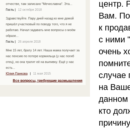
центр.
отчестве, там записано "Мечеславна". Эта...
Гость
|
12 октября 2018
Вам. По
Здравствуйте. Пару дней назад ко мне домой
пришёл участковый по поводу того, что я не
к прода
работаю. Начал задавать мне вопросы о моём
образе...
с ними 
Гость
|
26 апреля 2018
очень х
Мне 15 лет, брату 14 лет. Наша мама получает за
нас пенсию по потере кормильца (у нас погиб
помните
отец), но она тратит её на выпивку. Ещё у нас
есть...
случае 
Юлия Панкова
|
11 мая 2015
Все вопросы, требующие размышления
на Ваше
данном 
кто дол
причину