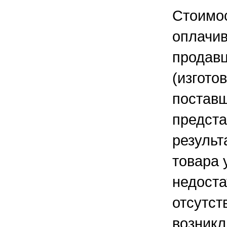
Стоимос
оплачив
продав
(изгото
постав
предста
результ
товара 
недоста
отсутст
возникл