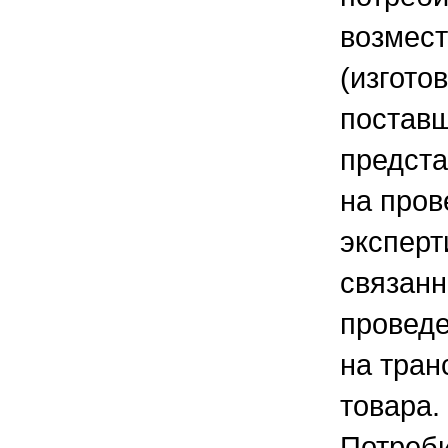
возмест
(изгото
поставщ
предста
на пров
эксперт
связанн
провед
на тран
товара.
Потреби