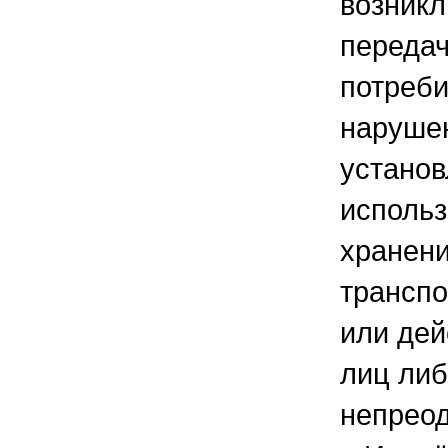
возникл
передач
потреби
наруше
устано
использ
хранени
транспо
или дей
лиц ли
непреод