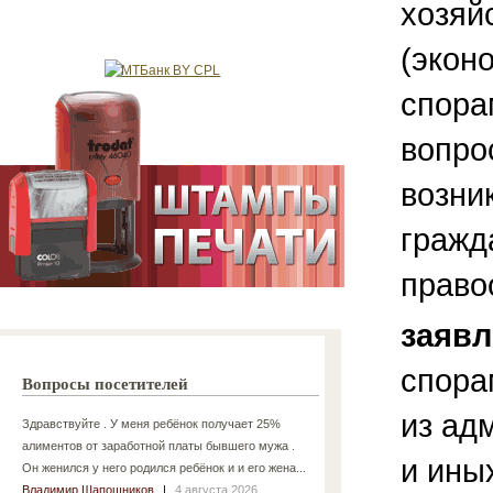
хозяй
(экон
спора
вопро
возни
гражд
право
заяв
спора
Вопросы посетителей
из ад
Здравствуйте . У меня ребёнок получает 25%
алиментов от заработной платы бывшего мужа .
и ины
Он женился у него родился ребёнок и и его жена...
Владимир Шапошников
|
4 августа 2026