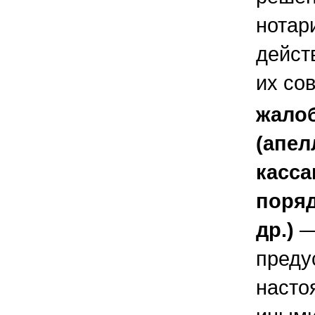
нотар
дейст
их со
жало
(апел
касса
поряд
др.)
—
преду
насто