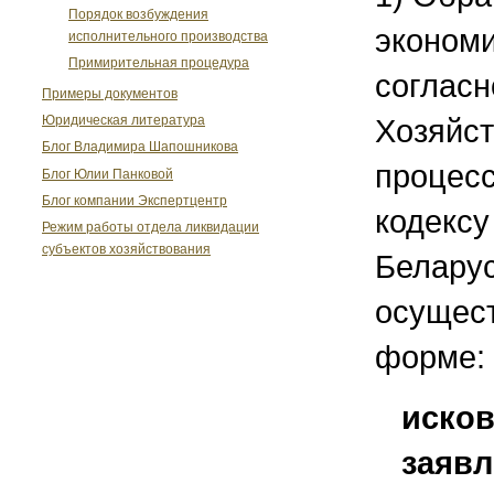
Порядок возбуждения
экономи
исполнительного производства
Примирительная процедура
согласн
Примеры документов
Хозяйс
Юридическая литература
Блог Владимира Шапошникова
процес
Блог Юлии Панковой
Блог компании Экспертцентр
кодексу
Режим работы отдела ликвидации
субъектов хозяйствования
Белару
осущест
форме:
исков
заяв