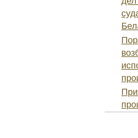
дел
суд
Бел
Пор
воз
исп
про
При
про