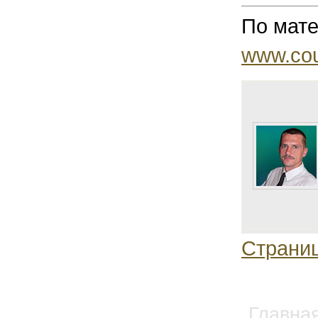
По мат
www.cou
Страниц
Главна