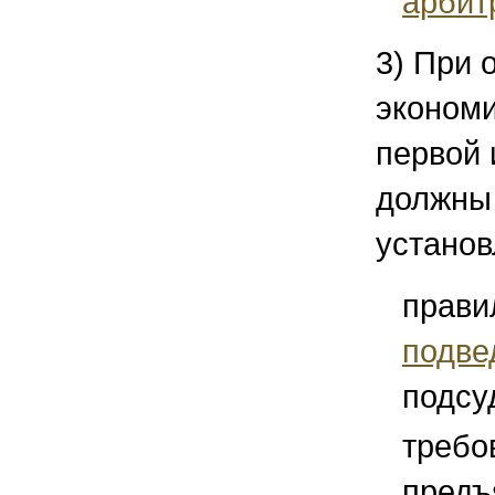
арбит
3) При 
экономи
первой 
должны
устано
прави
подве
подсу
требо
предъ