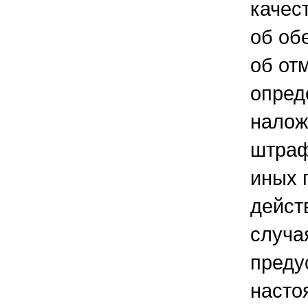
качес
об об
об от
опред
налож
штраф
иных 
дейст
случа
преду
насто