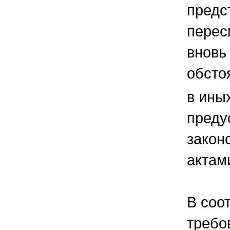
предс
перес
вновь
обсто
в ины
преду
закон
актам
В соо
требо