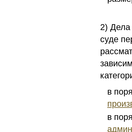
2) Дела
суде пе
рассмат
зависим
категор
в пор
произ
в пор
админ