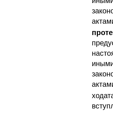
иным
закон
актам
проте
преду
насто
иным
закон
актам
ходат
вступ