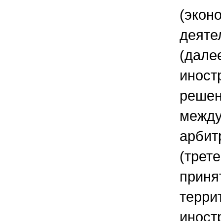
(экон
деяте
(дале
иностр
решен
межд
арбит
(трете
приня
терри
иност