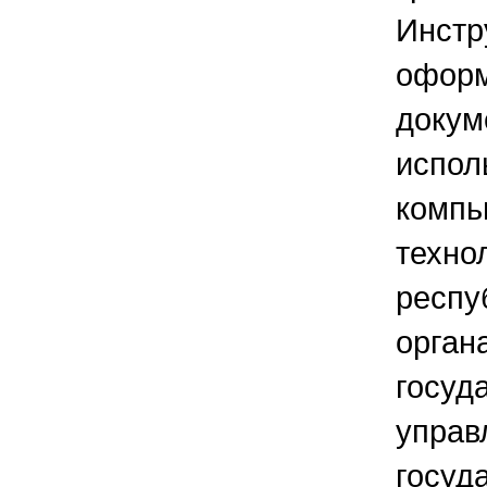
Инстр
офор
докум
испол
компь
техно
респу
орган
госуд
управ
госуд