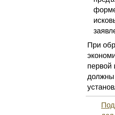
форме
исков
заявл
При об
экономи
первой 
должны
устано
Под