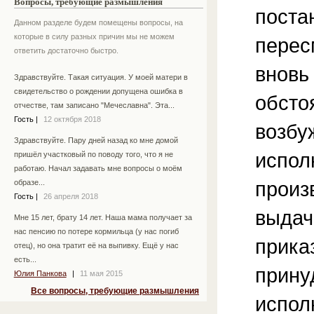
Вопросы, требующие размышления
поста
Данном разделе будем помещены вопросы, на
которые в силу разных причин мы не можем
перес
ответить достаточно быстро.
вновь
Здравствуйте. Такая ситуация. У моей матери в
свидетельство о рождении допущена ошибка в
обсто
отчестве, там записано "Мечеславна". Эта...
Гость
|
12 октября 2018
возбу
Здравствуйте. Пару дней назад ко мне домой
испол
пришёл участковый по поводу того, что я не
работаю. Начал задавать мне вопросы о моём
произ
образе...
Гость
|
26 апреля 2018
выдач
Мне 15 лет, брату 14 лет. Наша мама получает за
нас пенсию по потере кормильца (у нас погиб
прика
отец), но она тратит её на выпивку. Ещё у нас
есть...
прину
Юлия Панкова
|
11 мая 2015
Все вопросы, требующие размышления
испол