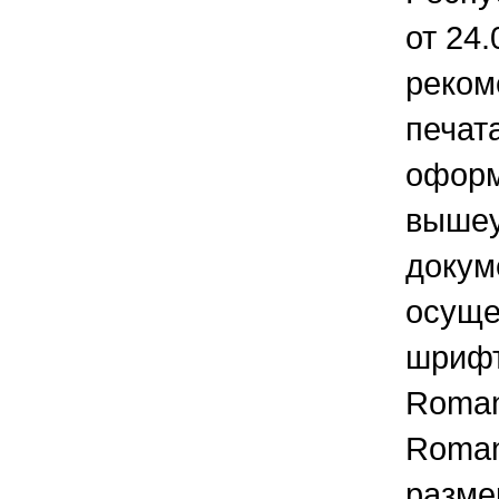
от 24
реком
печат
офор
вышеу
докум
осуще
шрифт
Roman
Roman
разме