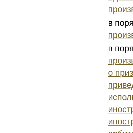
произ
в пор
произ
в пор
произ
о при
приве
испол
иност
иност