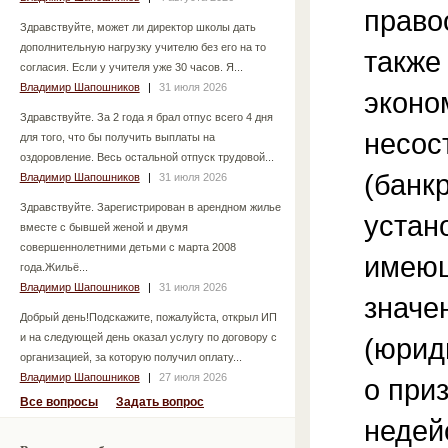
право
Здравствуйте, может ли директор школы дать
дополнительную нагрузку учителю без его на то
также
согласия. Если у учителя уже 30 часов. Я...
Владимир Шапошников
|
31 июля 2026
эконо
Здравствуйте. За 2 года я брал отпус всего 4 дня
несос
для того, что бы получить выплаты на
оздоровление. Весь остальной отпуск трудовой...
(банкр
Владимир Шапошников
|
31 июля 2026
Здравствуйте. Зарегистрирован в арендном жилье
устан
вместе с бывшей женой и двумя
совершеннолетними детьми с марта 2008
имеющ
года.Жильё...
Владимир Шапошников
|
31 июля 2026
значе
Добрый день!Подскажите, пожалуйста, открыл ИП
и на следующей день оказал услугу по договору с
(юрид
организацией, за которую получил оплату...
Владимир Шапошников
|
27 июля 2026
о при
Все вопросы
Задать вопрос
недей