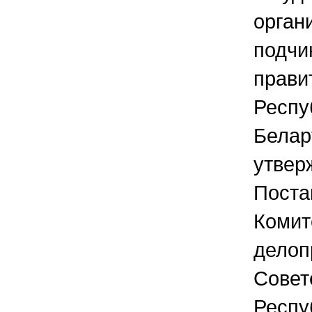
орган
подчи
прави
Респу
Белар
утвер
Поста
Комит
делоп
Совет
Респу