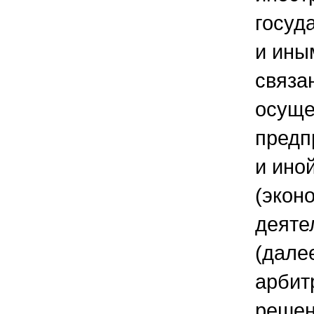
госуд
и ины
связа
осуще
предп
и ино
(экон
деяте
(дале
арбит
решен