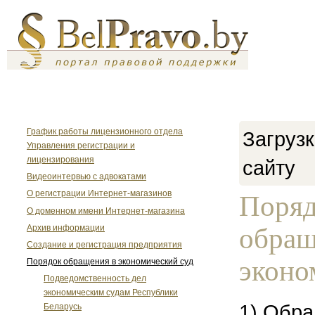
График работы лицензионного отдела
Загрузк
Управления регистрации и
лицензирования
сайту
Видеоинтервью с адвокатами
О регистрации Интернет-магазинов
Поря
О доменном имени Интернет-магазина
обращ
Архив информации
Создание и регистрация предприятия
эконо
Порядок обращения в экономический суд
Подведомственность дел
экономическим судам Республики
1) Обр
Беларусь