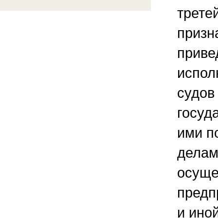
третей
призн
приве
испол
судов
госуд
ими п
делам
осуще
предп
и ино