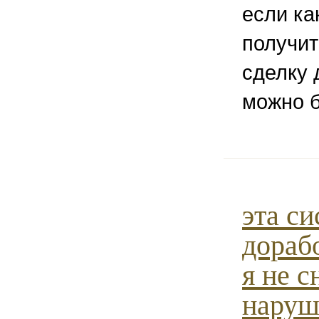
если ка
получит
сделку 
можно б
эта си
дораб
я не 
наруш