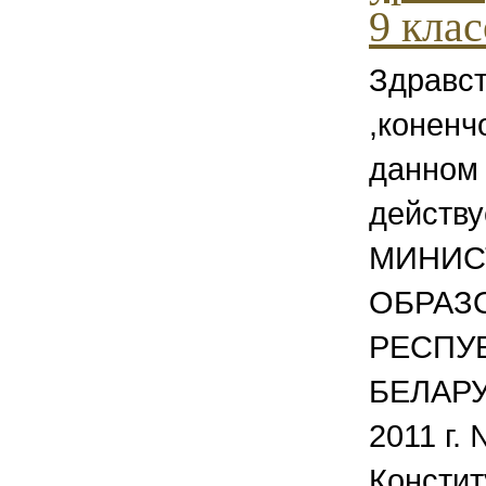
9 класс
Здравст
,коненч
данном
действ
МИНИС
ОБРАЗ
РЕСПУ
БЕЛАРУ
2011 г.
Констит