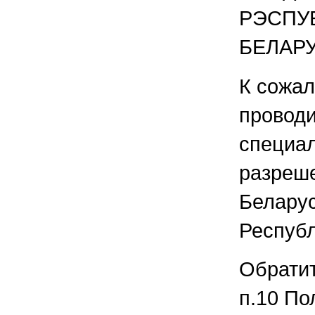
РЭСПУБ
БЕЛАРУ
К сожал
проводи
специа
разреш
Белару
Республ
Обратит
п.10 По