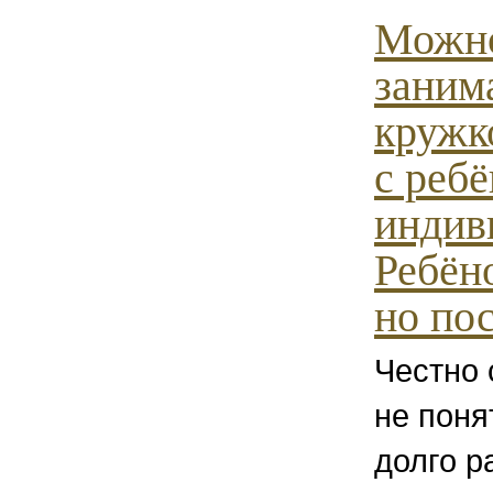
Можн
заним
кружк
с реб
индив
Ребён
но по
Честно 
не поня
долго р