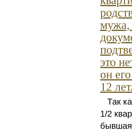
кварти
родст
мужа,
докум
подтв
это не
он его
12 лет.
Так ка
1/2 ква
бывшая 