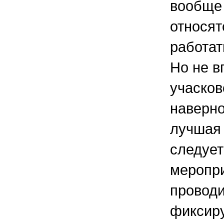
вообще 
относят
работат
Но не в
учасков
наверно
лучшая 
следует
меропр
проводи
фиксиру