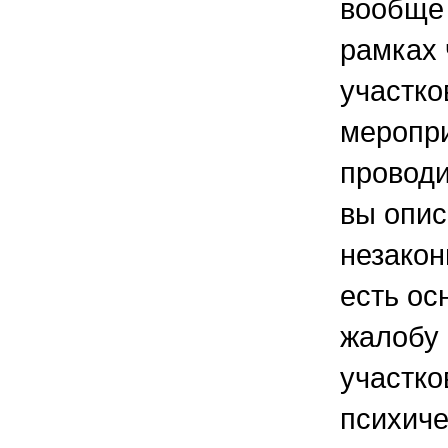
вообще 
рамках 
участко
меропр
проводи
вы опис
незакон
есть ос
жалобу 
участко
психиче