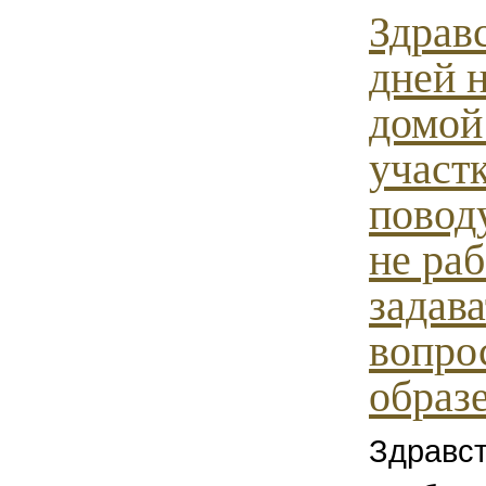
Здрав
дней н
домой
участ
поводу
не ра
задава
вопро
образе
Здравст