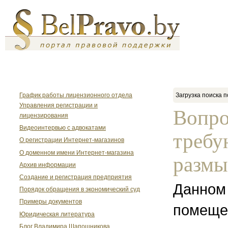
График работы лицензионного отдела
Загрузка поиска п
Управления регистрации и
Вопро
лицензирования
Видеоинтервью с адвокатами
треб
О регистрации Интернет-магазинов
О доменном имени Интернет-магазина
разм
Архив информации
Создание и регистрация предприятия
Данном
Порядок обращения в экономический суд
Примеры документов
помеще
Юридическая литература
Блог Владимира Шапошникова