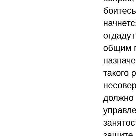
боитесь
начнетс
отдадут
общим 
назнач
такого 
несове
должно 
управле
занятос
защите 