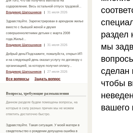
для того, что бы получить выплаты на
оздоровление. Весь остальной отпуск трудовой...
соотве
Владимир Шапошников
|
31 июля 2026
специа
Здравствуйте. Зарегистрирован в арендном жилье
вместе с бывшей женой и двумя
раздел 
совершеннолетними детьми с марта 2008
года.Жильё...
мы зад
Владимир Шапошников
|
31 июля 2026
Добрый день!Подскажите, пожалуйста, открыл ИП
вопросы
и на следующей день оказал услугу по договору с
организацией, за которую получил оплату...
сделан 
Владимир Шапошников
|
27 июля 2026
Все вопросы
Задать вопрос
чтобы в
неведен
Вопросы, требующие размышления
Данном разделе будем помещены вопросы, на
вашего 
которые в силу разных причин мы не можем
ответить достаточно быстро.
Здравствуйте. Такая ситуация. У моей матери в
свидетельство о рождении допущена ошибка в