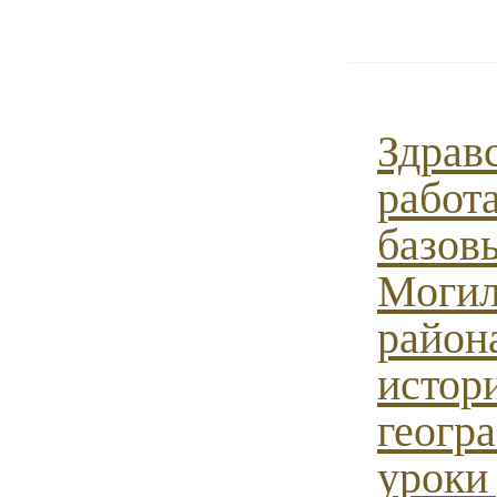
Здрав
работ
базов
Могил
район
истор
геогр
уроки