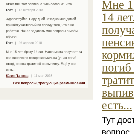
Мне 15
отчестве, там записано "Мечеславна". Эта...
Гость
|
12 октября 2018
14 ле
Здравствуйте. Пару дней назад ко мне домой
получа
пришёл участковый по поводу того, что я не
работаю. Начал задавать мне вопросы о моём
образе...
пенси
Гость
|
26 апреля 2018
корми
Мне 15 лет, брату 14 лет. Наша мама получает за
нас пенсию по потере кормильца (у нас погиб
погиб 
отец), но она тратит её на выпивку. Ещё у нас
есть...
тратит
Юлия Панкова
|
11 мая 2015
Все вопросы, требующие размышления
выпив
есть...
Тут дос
вопрос,