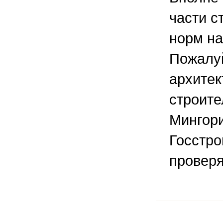
части с
норм на
Пожалуй
архитек
строите
Мингори
Госстро
проверя