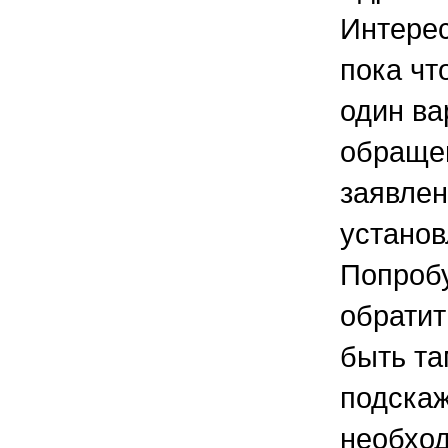
Интерес
пока чт
один ва
обращен
заявле
установ
Попроб
обратит
быть та
подскаж
необход