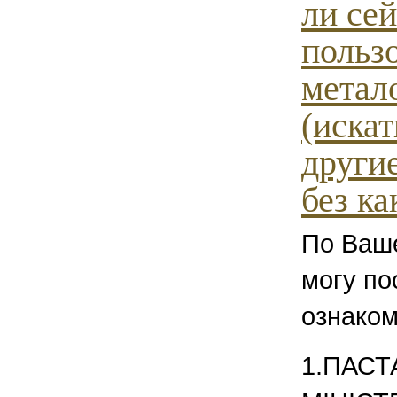
ли се
польз
метал
(иска
други
без ка
По Ваш
могу по
ознаком
1.ПАСТ