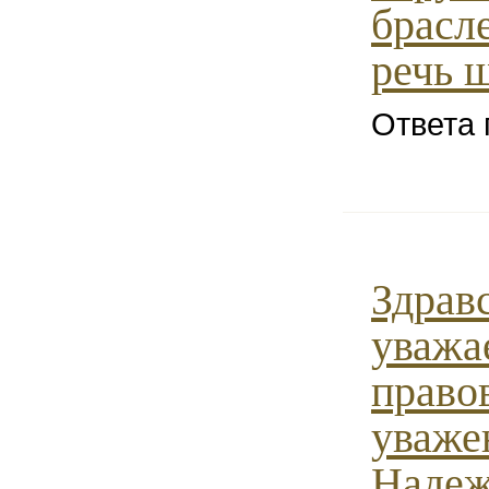
брасл
речь 
Ответа 
Здрав
уважа
право
уваже
Надеж