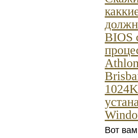
какки
должн
BIOS 
проц
Athlo
Brisb
1024K
устан
Window
Вот вам