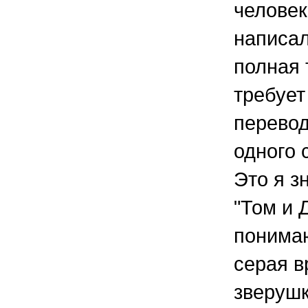
человек
написал
полная
требует
перевод
одного 
Это я з
"Том и 
понимаю
серая 
зверушк