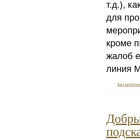
т.д.), к
для пр
меропри
кроме 
жалоб е
линия 
Без категор
Добры
подск