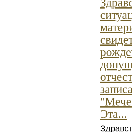
Здравс
ситуа
матер
свиде
рожде
допущ
отчест
запис
"Мече
Эта...
Здравст