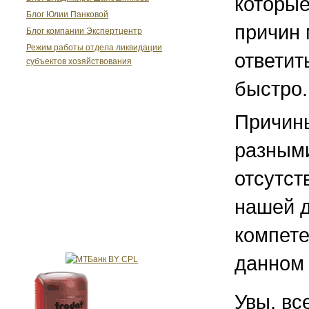
которые
Блог Юлии Панковой
причин
Блог компании Экспертцентр
Режим работы отдела ликвидации
ответит
субъектов хозяйствования
быстро.
Причин
разными
отсутст
нашей 
компете
данном 
Увы, вс