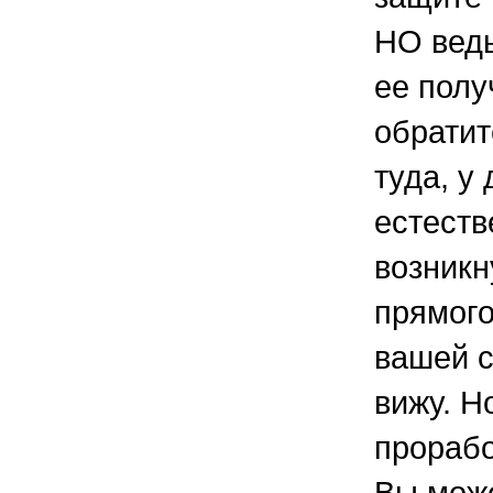
НО вед
ее полу
обрати
туда, у
естест
возникн
прямого
вашей с
вижу. Н
прорабо
Вы мож