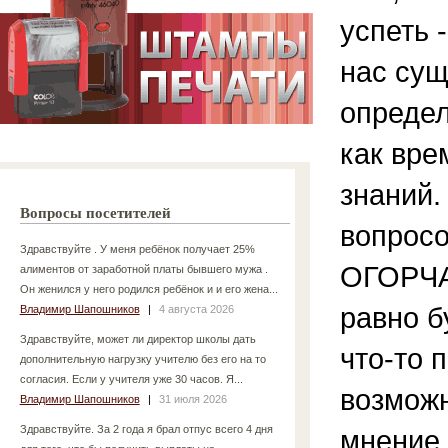
успеть 
нас сущ
опреде
как вре
знаний.
Вопросы посетителей
вопрос
Здравствуйте . У меня ребёнок получает 25%
ОГОРЧА
алиментов от заработной платы бывшего мужа .
Он женился у него родился ребёнок и и его жена...
равно б
Владимир Шапошников
|
4 августа 2026
Здравствуйте, может ли директор школы дать
что-то 
дополнительную нагрузку учителю без его на то
согласия. Если у учителя уже 30 часов. Я...
возмож
Владимир Шапошников
|
31 июля 2026
Здравствуйте. За 2 года я брал отпус всего 4 дня
мнение