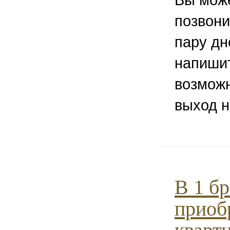
позвони
пару дн
напишит
возможн
выход н
В 1 бр
приоб