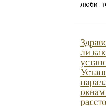
любит г
Здравс
ли как
устан
Устан
парал
окнам
расст