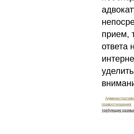
адвокат
непосре
прием, т
ответа 
интерне
уделить
вниман
Административ
правоотношения
требующие размы