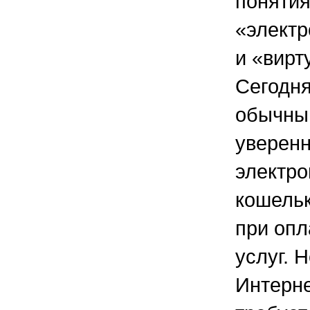
понятия
«элект
и «вирт
Сегодня
обычны
уверенн
электр
кошельк
при опл
услуг. 
Интерне