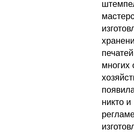
штемпе
мастерс
изготов
хранени
печатей
многих 
хозяйст
появила
никто и
регламе
изготов