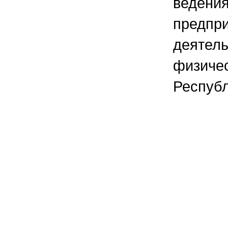
ведени
предпр
деятель
физичес
Республ