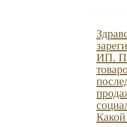
Здрав
зарег
ИП. П
товаро
после
прода
социа
Какой 