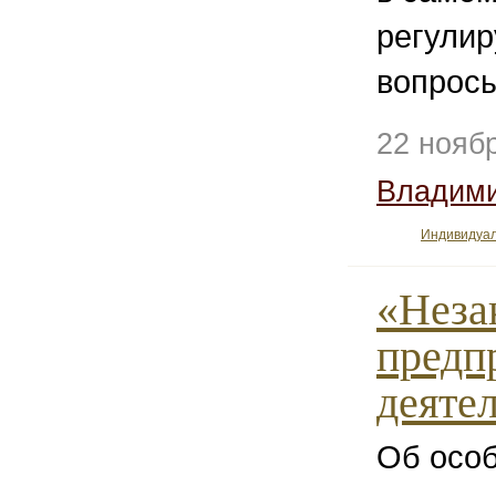
регулир
вопросы
22 нояб
Владим
Индивидуа
«Неза
предп
деяте
Об осо