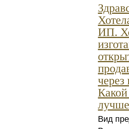
Здрав
Хотел
ИП. Х
изгот
откры
прода
через 
Какой
лучше.
Вид пре