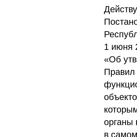
Действ
Постан
Республ
1 июня 
«Об ут
Правил 
функци
объекто
которым
органы 
в самом