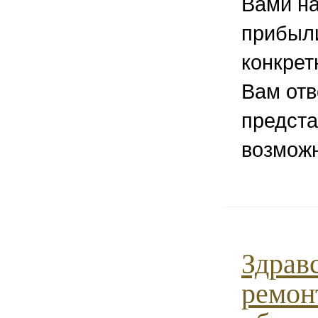
Вами на
прибыли
конкрет
Вам отв
предста
возмож
Здравс
ремон