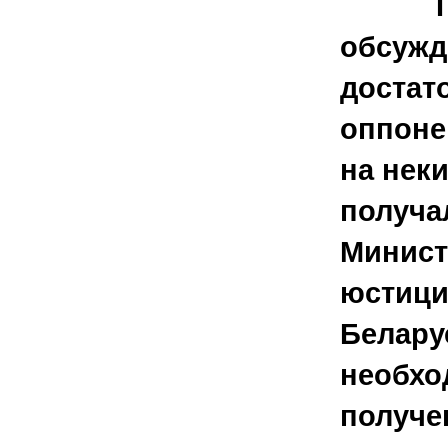
Пр
обсужд
достат
оппоне
на нек
получа
Минист
юстици
Беларус
необхо
получе