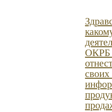
Здрав
каком
деяте
ОКРБ
отнес
своих
инфор
проду
продаж