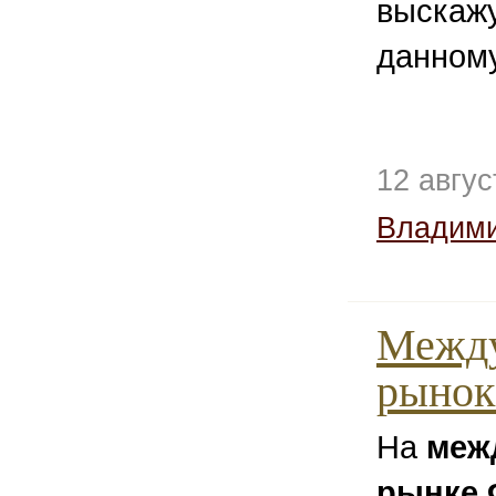
выскажу
данному
12 авгу
Владим
Межд
рынок
На
меж
рынке 