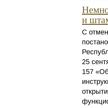
Немно
и шта
С отме
постан
Республ
25 сент
157 «О
инструк
открыти
функци