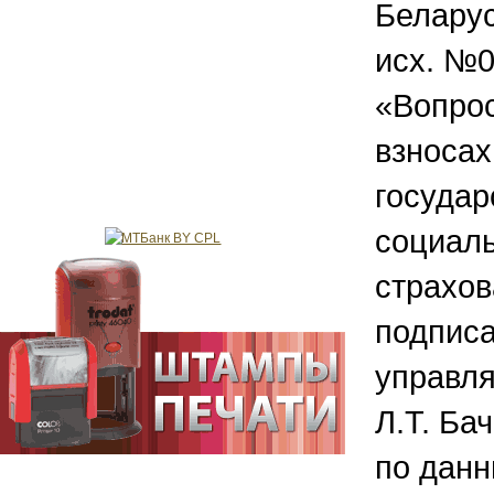
Беларус
исх. №0
«Вопрос
взносах
государ
социал
страхо
подпис
управл
Л.Т. Ба
по дан