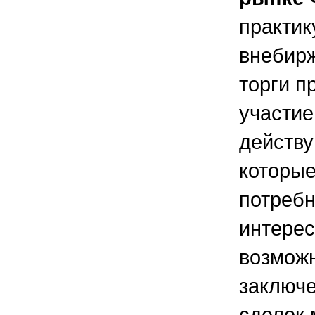
практи
внебирж
торги п
участи
действ
которые
потребн
интере
возмож
заключ
сделок