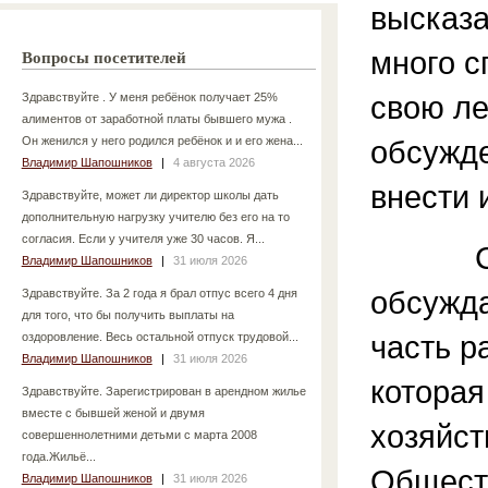
высказа
много с
Вопросы посетителей
свою ле
Здравствуйте . У меня ребёнок получает 25%
алиментов от заработной платы бывшего мужа .
Он женился у него родился ребёнок и и его жена...
обсужд
Владимир Шапошников
|
4 августа 2026
внести и
Здравствуйте, может ли директор школы дать
дополнительную нагрузку учителю без его на то
согласия. Если у учителя уже 30 часов. Я...
Са
Владимир Шапошников
|
31 июля 2026
обсужда
Здравствуйте. За 2 года я брал отпус всего 4 дня
для того, что бы получить выплаты на
часть р
оздоровление. Весь остальной отпуск трудовой...
Владимир Шапошников
|
31 июля 2026
которая
Здравствуйте. Зарегистрирован в арендном жилье
вместе с бывшей женой и двумя
хозяйс
совершеннолетними детьми с марта 2008
года.Жильё...
Общест
Владимир Шапошников
|
31 июля 2026