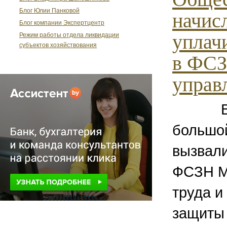
Блог Юлии Панковой
начис
Блог компании Экспертцентр
уплач
Режим работы отдела ликвидации
субъектов хозяйствования
в ФСЗ
управ
В кон
большо
вызвал
ФСЗН М
труда и
защиты