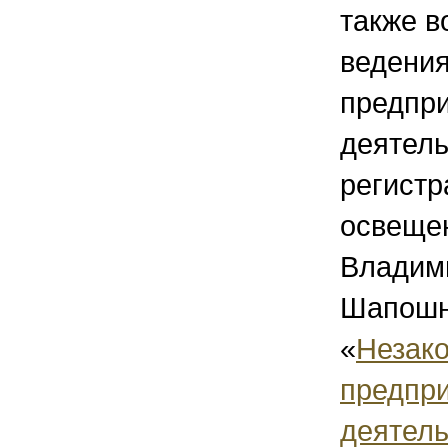
также в
ведени
предпр
деятель
регист
освещен
Владим
Шапошн
«
Незак
предпр
деятель