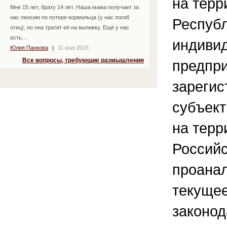
на терр
Мне 15 лет, брату 14 лет. Наша мама получает за
нас пенсию по потере кормильца (у нас погиб
Респуб
отец), но она тратит её на выпивку. Ещё у нас
есть...
индиви
Юлия Панкова
|
11 мая 2015
Все вопросы, требующие размышления
предпр
зарегис
субъект
на терр
Российс
проана
текущее
законод