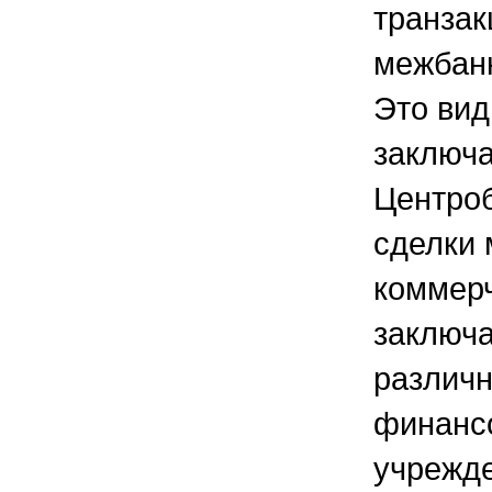
транзак
межбанк
Это вид
заключ
Центроб
сделки
коммерч
заключ
различ
финанс
учрежд