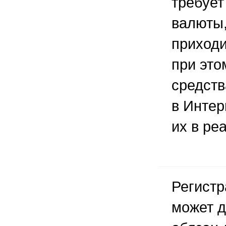
требует
валюты,
приходи
при это
средств
в Интер
их в ре
Регистр
может д