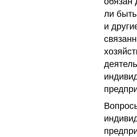
обязан 
ли быть
и други
связанн
хозяйст
деятел
индиви
предпр
Вопрос
индиви
предпри