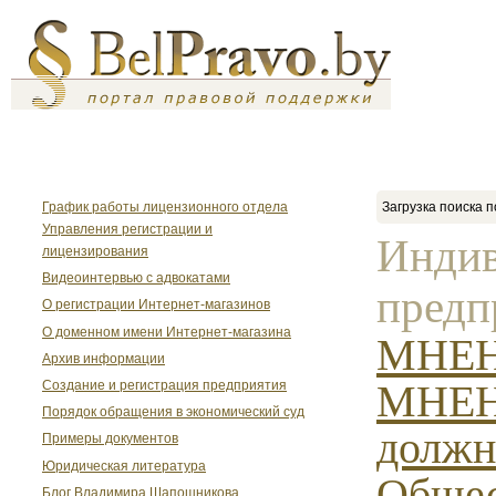
График работы лицензионного отдела
Загрузка поиска п
Управления регистрации и
Индив
лицензирования
Видеоинтервью с адвокатами
предп
О регистрации Интернет-магазинов
О доменном имени Интернет-магазина
МНЕН
Архив информации
МНЕН
Создание и регистрация предприятия
Порядок обращения в экономический суд
должн
Примеры документов
Юридическая литература
Обще
Блог Владимира Шапошникова