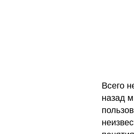
Всего н
назад м
пользо
неизвес