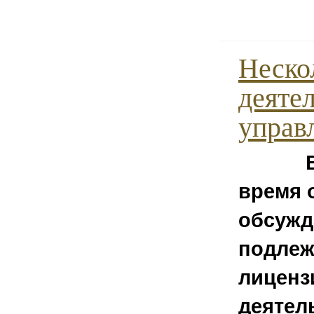
Неско
деяте
управ
В по
время 
обсужд
подлеж
лиценз
деятел