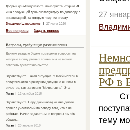
Добрый день!Подскажите, пожалуйста, открыл ИП
и на следующей день оказал услугу по договору с
27 янва
организацией, за которую получил оплату...
Владимир Шапошников
|
27 июля 2026
Владим
Все вопросы
Задать вопрос
Вопросы, требующие размышления
Немно
Данном разделе будем помещены вопросы, на
которые в силу разных причин мы не можем
ответить достаточно быстро.
предп
Здравствуйте. Такая ситуация. У моей матери в
РФ в 
свидетельство о рождении допущена ошибка в
отчестве, там записано "Мечеславна". Эта...
Стал
Гость
|
12 октября 2018
Здравствуйте. Пару дней назад ко мне домой
поступа
пришёл участковый по поводу того, что я не
работаю. Начал задавать мне вопросы о моём
тему мо
образе...
Гость
|
26 апреля 2018