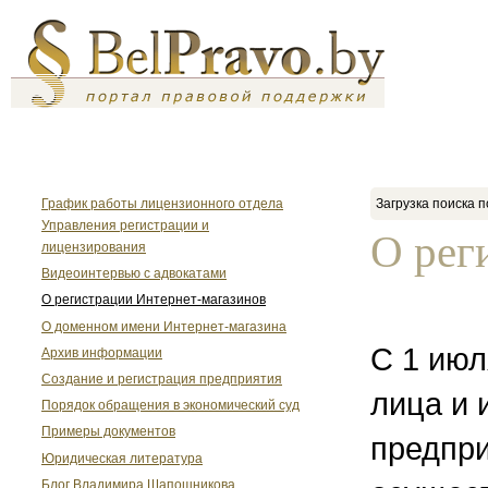
График работы лицензионного отдела
Загрузка поиска п
Управления регистрации и
О рег
лицензирования
Видеоинтервью с адвокатами
О регистрации Интернет-магазинов
О доменном имени Интернет-магазина
С 1 июл
Архив информации
Создание и регистрация предприятия
лица и
Порядок обращения в экономический суд
Примеры документов
предпр
Юридическая литература
Блог Владимира Шапошникова