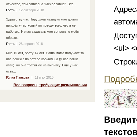
отчестве, там записано "Мечеславна". Эта...
Адрес
Гость
|
12 октября 2018
автом
Здравствуйте. Пару дней назад ко мне домой
пришёл участковый по поводу того, что я не
работаю. Начал задавать мне вопросы о моём
Досту
образе...
Гость
|
26 апреля 2018
<ul> <
Мне 15 лет, брату 14 лет. Наша мама получает за
Строк
нас пенсию по потере кормильца (у нас погиб
отец), но она тратит её на выпивку. Ещё у нас
есть...
Подроб
Юлия Панкова
|
11 мая 2015
Все вопросы, требующие размышления
Введит
тексто