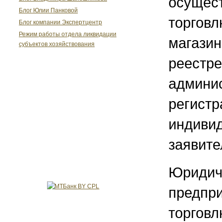
осущес
Блог Юлии Панковой
торговл
Блог компании Экспертцентр
Режим работы отдела ликвидации
магазин
субъектов хозяйствования
реестре
админис
регистр
индивид
заявите
Юридич
предпр
торговл