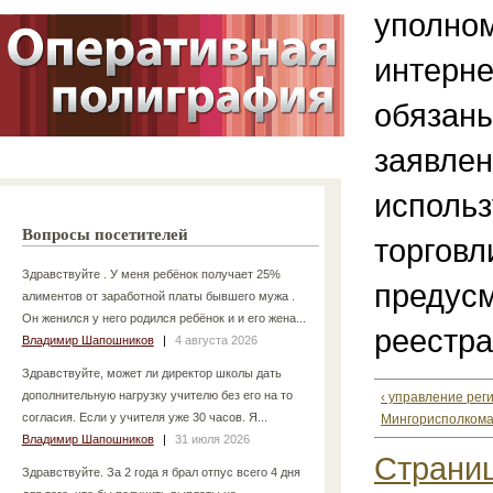
уполном
интерне
обязаны
заявлен
использ
Вопросы посетителей
торговл
Здравствуйте . У меня ребёнок получает 25%
предусм
алиментов от заработной платы бывшего мужа .
Он женился у него родился ребёнок и и его жена...
реестра
Владимир Шапошников
|
4 августа 2026
Здравствуйте, может ли директор школы дать
дополнительную нагрузку учителю без его на то
‹ управление рег
согласия. Если у учителя уже 30 часов. Я...
Мингорисполком
Владимир Шапошников
|
31 июля 2026
Страниц
Здравствуйте. За 2 года я брал отпус всего 4 дня