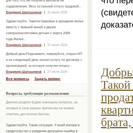
что пер
для того, что бы получить выплаты на
оздоровление. Весь остальной отпуск трудовой...
(свидет
Владимир Шапошников
|
31 июля 2026
Здравствуйте. Зарегистрирован в арендном жилье
доказат
вместе с бывшей женой и двумя
совершеннолетними детьми с марта 2008
года.Жильё...
Владимир Шапошников
|
31 июля 2026
Добрый день!Подскажите, пожалуйста, открыл ИП
и на следующей день оказал услугу по договору с
организацией, за которую получил оплату...
Добры
Владимир Шапошников
|
27 июля 2026
Все вопросы
Задать вопрос
Такой
продат
Вопросы, требующие размышления
Данном разделе будем помещены вопросы, на
кварт
которые в силу разных причин мы не можем
ответить достаточно быстро.
брата,
Здравствуйте. Такая ситуация. У моей матери в
свидетельство о рождении допущена ошибка в