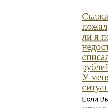
Скажи
пожал
ли я п
недост
списа
рубле
У меня
ситуац
Если Вы