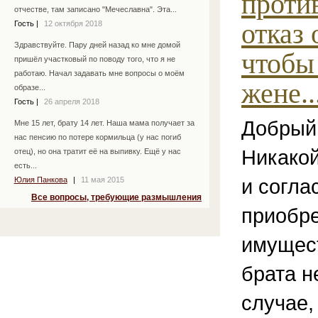
проти
отчестве, там записано "Мечеславна". Эта...
отказ 
Гость
|
12 октября 2018
Здравствуйте. Пару дней назад ко мне домой
чтобы
пришёл участковый по поводу того, что я не
работаю. Начал задавать мне вопросы о моём
жене..
образе...
Гость
|
26 апреля 2018
Добрый
Мне 15 лет, брату 14 лет. Наша мама получает за
нас пенсию по потере кормильца (у нас погиб
Никакой
отец), но она тратит её на выпивку. Ещё у нас
есть...
и согла
Юлия Панкова
|
11 мая 2015
Все вопросы, требующие размышления
приобре
имущес
брата н
случае,