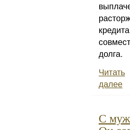
выплаче
расторж
кредита
совмест
долга.
Читать
далее
С муж