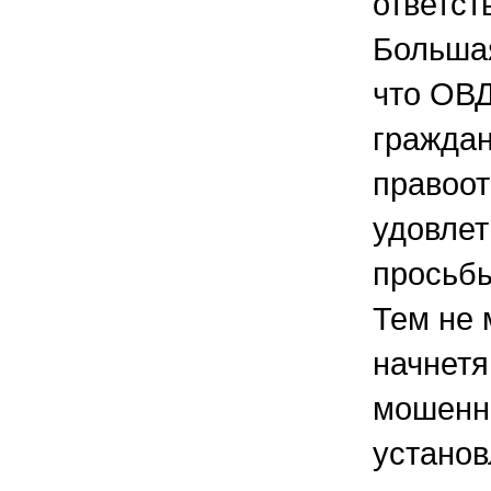
ответст
Большая
что ОВД
гражда
правоот
удовле
просьбы
Тем не 
начнетя
мошенн
установ