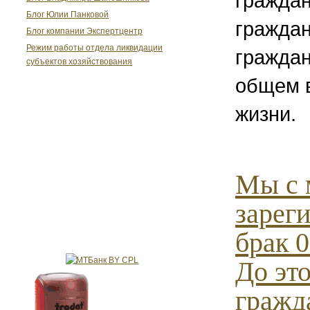
граждан
Блог Юлии Панковой
граждан
Блог компании Экспертцентр
Режим работы отдела ликвидации
граждан
субъектов хозяйствования
общем 
жизни.
Мы с 
зарег
брак 0
До эт
гражд