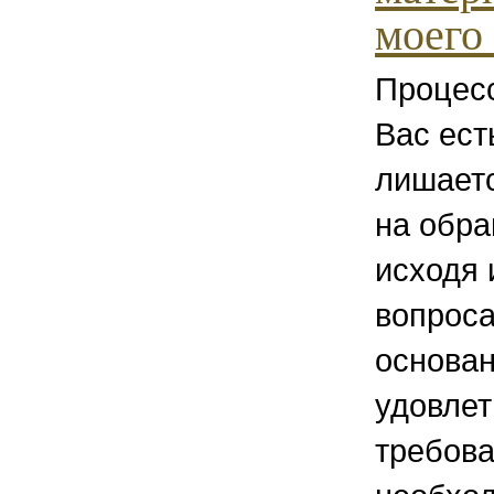
моего 
Процесс
Вас ест
лишаетс
на обра
исходя 
вопроса
основан
удовле
требова