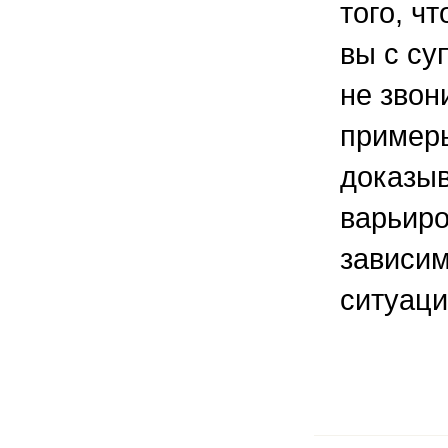
того, ч
вы с су
не звон
пример
доказыв
варьиро
зависим
ситуаци