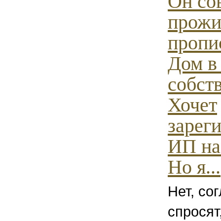
Он со
прожи
пропи
Дом в
собст
Хочет
зарег
ИП на
Но я...
Нет, со
спросят