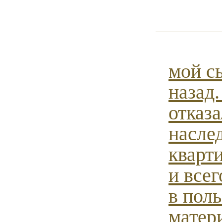
мой с
назад.
отказа
насле
кварт
и все
в поль
матер