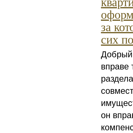
кварти
оформ
за кот
сих по
Добрый
вправе 
раздела
совмест
имущест
он впра
компен