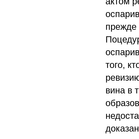
актом р
оспарив
прежде 
Поцедур
оспарив
того, к
ревизию
вина в 
образо
недоста
доказан