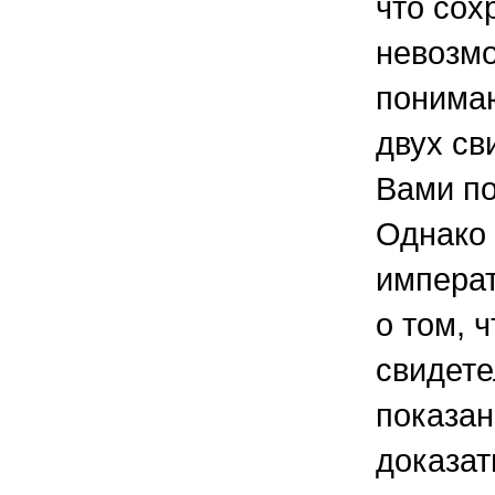
что сох
невозмо
понимаю
двух св
Вами по
Однако 
императ
о том, 
свидет
показа
доказат