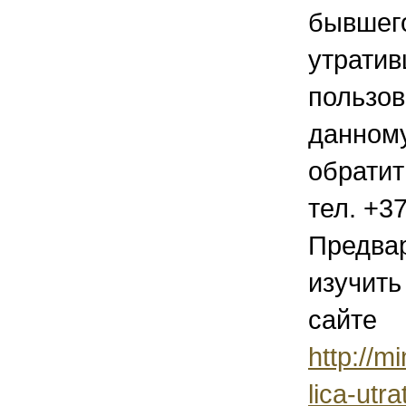
бывшего
утрати
пользов
данном
обратит
тел. +37
Предва
изучить
сайте
http://m
lica-utr