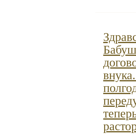
Здрав
Бабуш
догов
внука.
полго
перед
теперь
расто