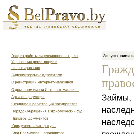
График работы лицензионного отдела
Загрузка поиска п
Управления регистрации и
Гражд
лицензирования
Видеоинтервью с адвокатами
право
О регистрации Интернет-магазинов
О доменном имени Интернет-магазина
Займы, 
Архив информации
Создание и регистрация предприятия
наследн
Порядок обращения в экономический суд
Примеры документов
наследс
Юридическая литература
Блог Владимира Шапошникова