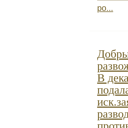
po...
Добры
разво
В дека
подал
иск.за
разво
против