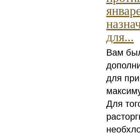
январе
назнач
для...
Вам бы
дополн
для при
максиму
Для тог
расторг
необхло