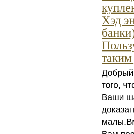
купле
Хэд э
банки)
Польз
таким 
Добрый
того, чт
Ваши ш
доказат
малы.Вм
Вам по