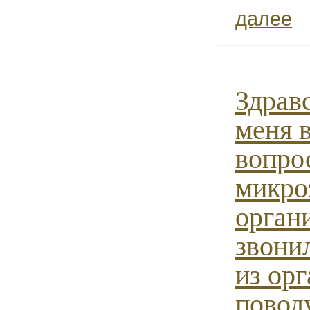
далее
Здравс
меня 
вопро
микро
орган
звони
из ор
повод