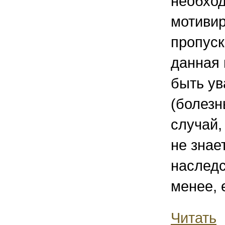
необход
мотивир
пропуск
данная 
быть у
(болезн
случай,
не знае
наследс
менее, 
Читать