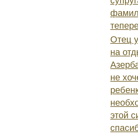
супруг
фамил
тепере
Отец у
на отд
Азерб
не хоч
ребенк
необх
этой с
спасиб