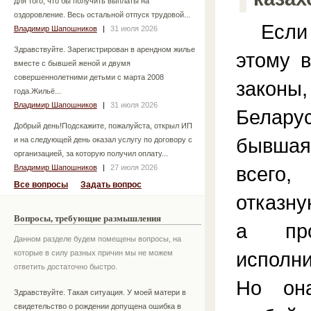
для того, что бы получить выплаты на
оздоровление. Весь остальной отпуск трудовой...
Если в
Владимир Шапошников
|
31 июля 2026
Здравствуйте. Зарегистрирован в арендном жилье
этому 
вместе с бывшей женой и двумя
совершеннолетними детьми с марта 2008
зако
года.Жильё...
Владимир Шапошников
|
31 июля 2026
Белар
Добрый день!Подскажите, пожалуйста, открыл ИП
бывшая
и на следующей день оказал услугу по договору с
организацией, за которую получил оплату...
всего,
Владимир Шапошников
|
27 июля 2026
Все вопросы
Задать вопрос
отказну
Вопросы, требующие размышления
а про
Данном разделе будем помещены вопросы, на
исполн
которые в силу разных причин мы не можем
ответить достаточно быстро.
Но он
Здравствуйте. Такая ситуация. У моей матери в
свидетельство о рождении допущена ошибка в