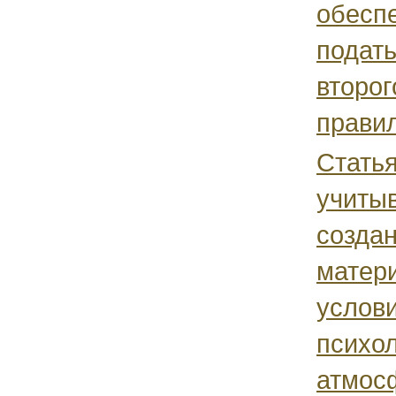
обеспе
подать
второг
правил
Стать
учиты
созда
матер
услови
психо
атмосф