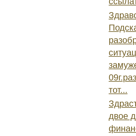
ссылат
Здравс
Подск
разобр
ситуац
замуж
09г.ра
тот...
Здраст
двое 
финан