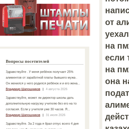
напис
от ал
уехал
на п
если 
Вопросы посетителей
на пм
Здравствуйте . У меня ребёнок получает 25%
алиментов от заработной платы бывшего мужа .
она н
Он женился у него родился ребёнок и и его жена...
Владимир Шапошников
|
4 августа 2026
подат
Здравствуйте, может ли директор школы дать
алим
дополнительную нагрузку учителю без его на то
согласия. Если у учителя уже 30 часов. Я...
дейст
Владимир Шапошников
|
31 июля 2026
Здравствуйте. За 2 года я брал отпус всего 4 дня
казах