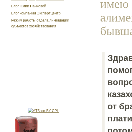
имею 
Блог Юлии Панковой
алиме
Блог компании Экспертцентр
Режим работы отдела ликвидации
бывша
субъектов хозяйствования
Здрав
помог
вопро
казах
от бр
плати
пото