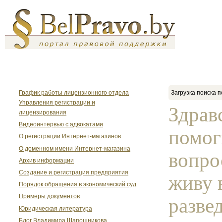
График работы лицензионного отдела
Загрузка поиска п
Управления регистрации и
Здрав
лицензирования
Видеоинтервью с адвокатами
помог
О регистрации Интернет-магазинов
О доменном имени Интернет-магазина
вопро
Архив информации
Создание и регистрация предприятия
живу 
Порядок обращения в экономический суд
Примеры документов
разве
Юридическая литература
Блог Владимира Шапошникова