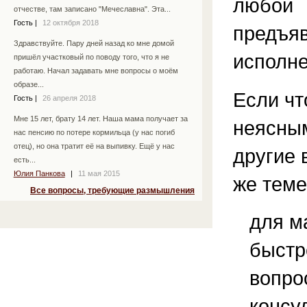
любой
отчестве, там записано "Мечеславна". Эта...
Гость
|
12 октября 2018
предъ
Здравствуйте. Пару дней назад ко мне домой
исполн
пришёл участковый по поводу того, что я не
работаю. Начал задавать мне вопросы о моём
образе...
Если чт
Гость
|
26 апреля 2018
Мне 15 лет, брату 14 лет. Наша мама получает за
неясным
нас пенсию по потере кормильца (у нас погиб
отец), но она тратит её на выпивку. Ещё у нас
другие 
есть...
Юлия Панкова
|
11 мая 2015
же теме
Все вопросы, требующие размышления
для м
быстр
вопро
консу