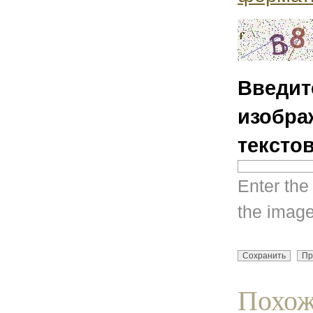
Введит
изобра
тексто
Enter the
the image
Похож