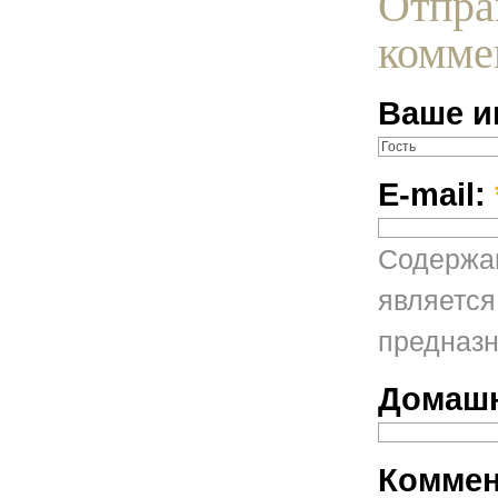
Отпра
комме
Ваше и
E-mail:
Содержан
является
предназн
Домашн
Коммен