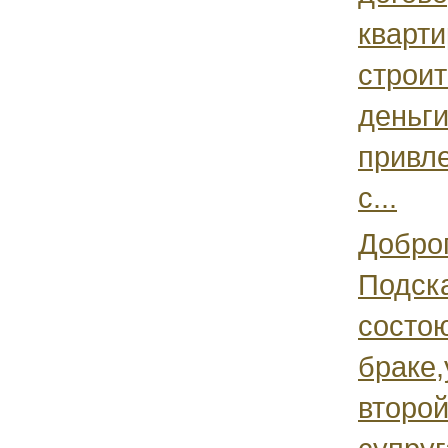
кварти
строит
деньги
привле
с...
Доброг
Подска
состо
браке,
второ