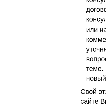
догов
консу
или н
комме
уточ
вопро
теме.
новый
Свой от
сайте В