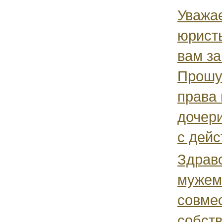
Уважа
юрист
вам з
Прошу
права 
дочери
с дейс
Здравс
мужем
совме
собств