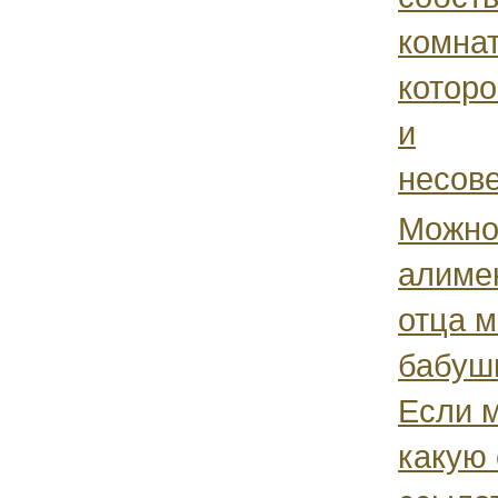
комнат
котор
и
несове
Можно
алиме
отца м
бабуш
Если м
какую