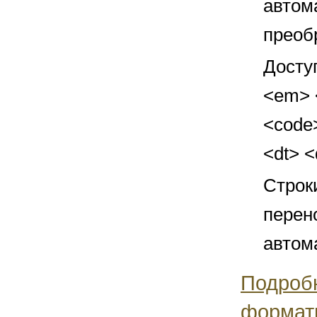
автом
преоб
Досту
<em> <
<code>
<dt> 
Строк
перен
автом
Подроб
формат