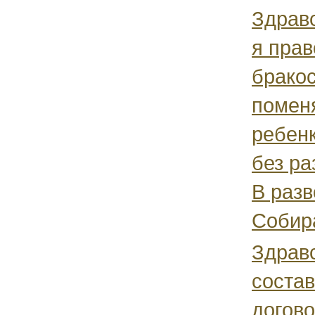
Здравс
я прав
брако
помен
ребенк
без р
В разв
Собира
Здравс
соста
догово