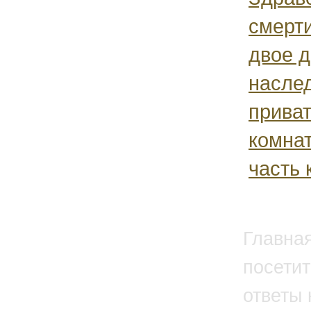
смерти
двое д
насле
приват
комнат
часть 
Главна
посетит
ответы 