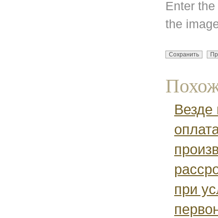
Enter the
the image
Похож
Везде 
оплат
произв
рассро
при ус
перво