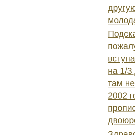
другую
молода
Подск
пожал
вступа
на 1/3
там не
2002 г
пропи
двоюро
Здравс