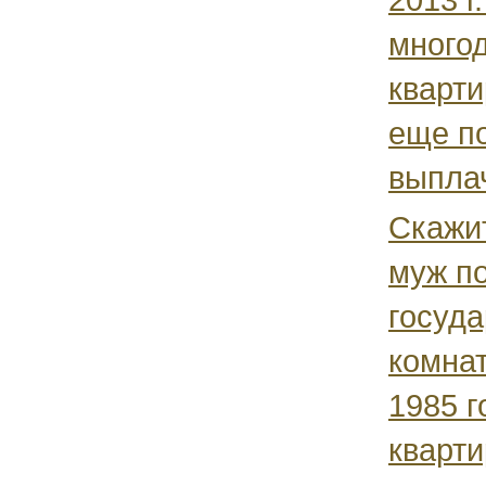
многод
кварти
еще п
выплач
Скажи
муж п
госуда
комнат
1985 г
кварти