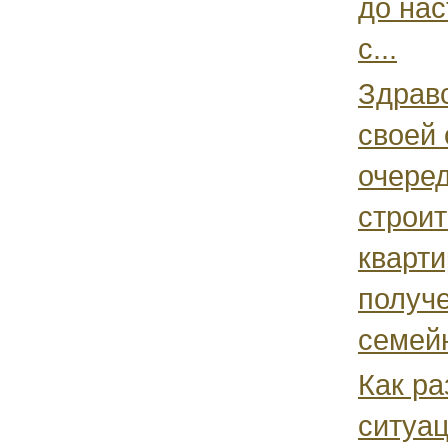
до на
с...
Здравс
своей 
очеред
строит
кварти
получ
семейн
Как ра
ситуац