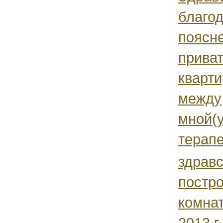
благо
поясне
прива
кварти
между
мной(
терапе
здравс
постро
комнат
2013 г