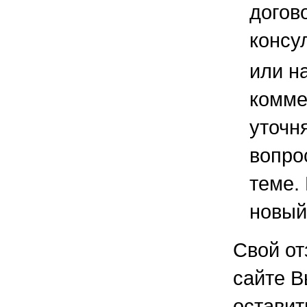
догов
консу
или н
комме
уточ
вопро
теме.
новый
Свой от
сайте В
остави