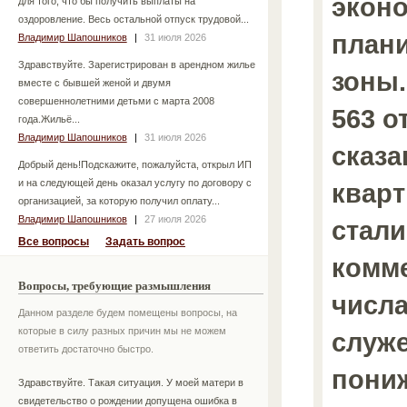
экон
для того, что бы получить выплаты на
оздоровление. Весь остальной отпуск трудовой...
план
Владимир Шапошников
|
31 июля 2026
Здравствуйте. Зарегистрирован в арендном жилье
зоны.
вместе с бывшей женой и двумя
совершеннолетними детьми с марта 2008
563 от
года.Жильё...
Владимир Шапошников
|
31 июля 2026
сказа
Добрый день!Подскажите, пожалуйста, открыл ИП
и на следующей день оказал услугу по договору с
кварт
организацией, за которую получил оплату...
Владимир Шапошников
|
27 июля 2026
стали
Все вопросы
Задать вопрос
комм
Вопросы, требующие размышления
числ
Данном разделе будем помещены вопросы, на
которые в силу разных причин мы не можем
служ
ответить достаточно быстро.
пони
Здравствуйте. Такая ситуация. У моей матери в
свидетельство о рождении допущена ошибка в