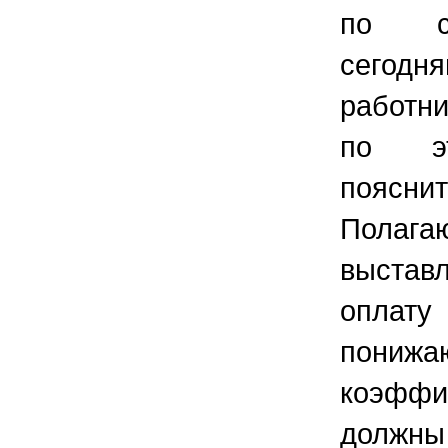
по с
сегод
работн
по эт
поясни
Полага
выстав
оплат
понижа
коэффи
должны