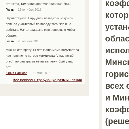
коэф
отчестве, там записано "Мечеславна". Эта...
Гость
|
12 октября 2018
кото
Здравствуйте. Пару дней назад ко мне домой
устан
пришёл участковый по поводу того, что я не
работаю. Начал задавать мне вопросы о моём
обла
образе...
Гость
|
26 апреля 2018
испо
Мне 15 лет, брату 14 лет. Наша мама получает за
нас пенсию по потере кормильца (у нас погиб
Минс
отец), но она тратит её на выпивку. Ещё у нас
есть...
горис
Юлия Панкова
|
11 мая 2015
Все вопросы, требующие размышления
всех 
и Мин
коэфф
(реш