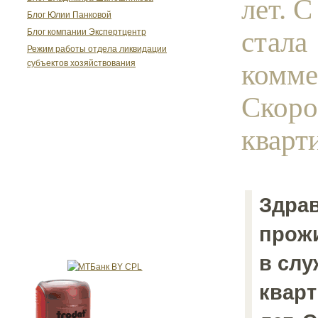
лет. С
Блог Юлии Панковой
стала
Блог компании Экспертцентр
Режим работы отдела ликвидации
комме
субъектов хозяйствования
Скоро
кварти
Здрав
прож
в сл
кварт