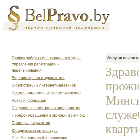
График работы лицензионного отдела
Загрузка поиска п
Управления регистрации и
Здрав
лицензирования
Видеоинтервью с адвокатами
прожи
О регистрации Интернет-магазинов
О доменном имени Интернет-магазина
Минск
Архив информации
Создание и регистрация предприятия
служе
Порядок обращения в экономический суд
Примеры документов
кварт
Юридическая литература
Блог Владимира Шапошникова