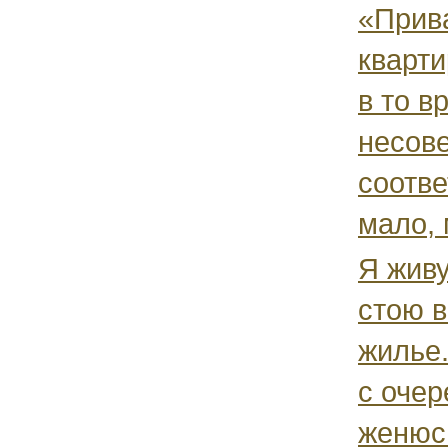
«Прив
кварти
в то в
несов
соотве
мало, 
Я жив
стою в
жилье
с очер
женюсь