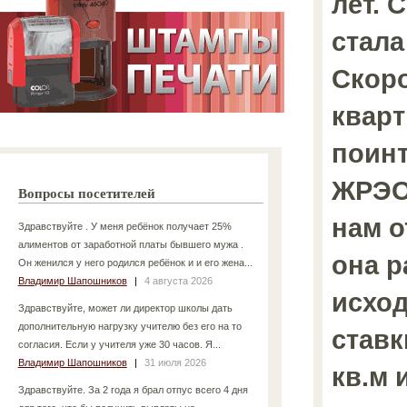
лет. 
стала
Скоро
кварт
поин
ЖРЭО
Вопросы посетителей
нам о
Здравствуйте . У меня ребёнок получает 25%
алиментов от заработной платы бывшего мужа .
она р
Он женился у него родился ребёнок и и его жена...
Владимир Шапошников
|
4 августа 2026
исход
Здравствуйте, может ли директор школы дать
дополнительную нагрузку учителю без его на то
ставк
согласия. Если у учителя уже 30 часов. Я...
Владимир Шапошников
|
31 июля 2026
кв.м 
Здравствуйте. За 2 года я брал отпус всего 4 дня