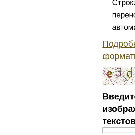
Строк
перен
автом
Подроб
формат
Введит
изобра
тексто