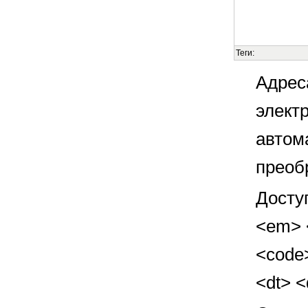
Теги:
Адрес
элект
автом
преоб
Досту
<em> <
<code>
<dt> 