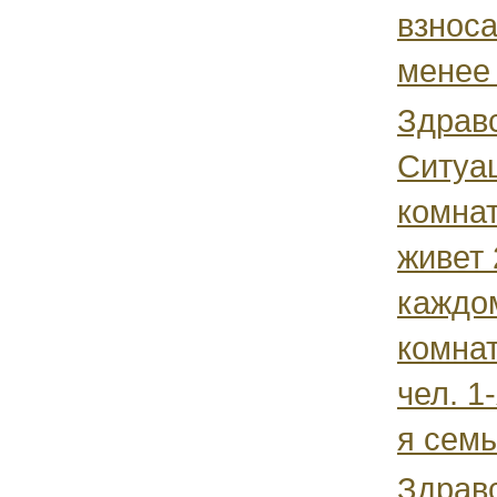
взноса
менее 
Здравс
Ситуац
комнат
живет 
каждо
комна
чел. 1
я семья
Здравс