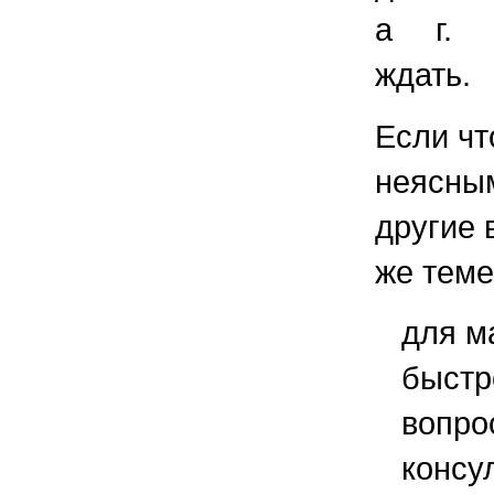
а г. 
ждать.
Если чт
неясным
другие 
же теме
для м
быстр
вопро
консу