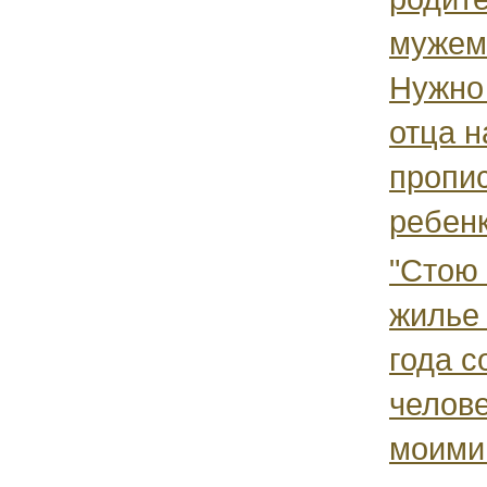
мужем
Нужно
отца н
пропи
ребенк
"Стою 
жилье 
года с
челов
моими