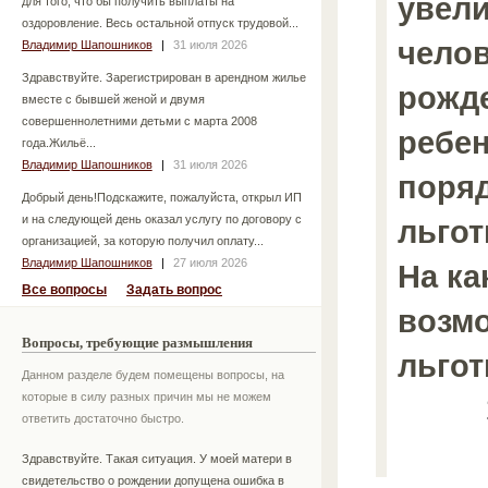
увели
для того, что бы получить выплаты на
оздоровление. Весь остальной отпуск трудовой...
челов
Владимир Шапошников
|
31 июля 2026
Здравствуйте. Зарегистрирован в арендном жилье
рожд
вместе с бывшей женой и двумя
совершеннолетними детьми с марта 2008
ребен
года.Жильё...
Владимир Шапошников
|
31 июля 2026
поряд
Добрый день!Подскажите, пожалуйста, открыл ИП
и на следующей день оказал услугу по договору с
льгот
организацией, за которую получил оплату...
Владимир Шапошников
|
27 июля 2026
На к
Все вопросы
Задать вопрос
возмо
Вопросы, требующие размышления
льгот
Данном разделе будем помещены вопросы, на
которые в силу разных причин мы не можем
ответить достаточно быстро.
Здравствуйте. Такая ситуация. У моей матери в
свидетельство о рождении допущена ошибка в