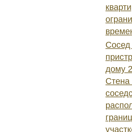
кварти
ограни
времен
Сосед 
пристр
дому 2
Стена 
соседс
распо
грани
участк