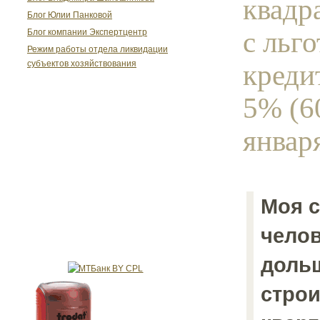
квадр
Блог Юлии Панковой
с льг
Блог компании Экспертцентр
Режим работы отдела ликвидации
креди
субъектов хозяйствования
5% (60
января
Моя с
челов
доль
строи