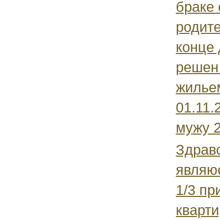
браке 
родит
конце 
решен
жилье
01.11.
мужу 21
Здравс
являю
1/3 пр
кварти