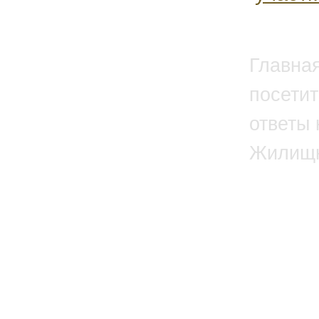
Главна
посетит
ответы 
Жилищн