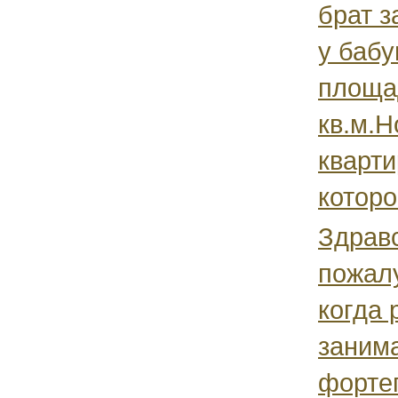
брат 
у баб
площа
кв.м.Н
кварти
которо
Здравс
пожалу
когда 
занима
форте