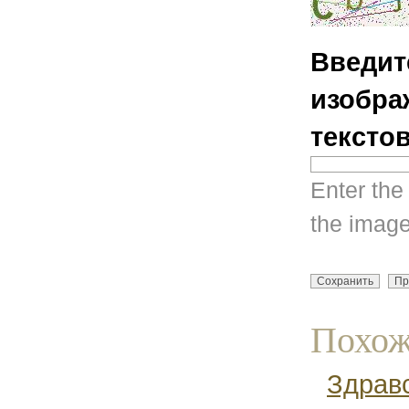
Введит
изобра
тексто
Enter the
the image
Похож
Здравс