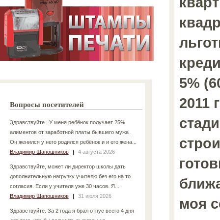
кварт
квадр
льго
кред
5% (6
2011 
Вопросы посетителей
стад
Здравствуйте . У меня ребёнок получает 25%
алиментов от заработной платы бывшего мужа .
строи
Он женился у него родился ребёнок и и его жена...
Владимир Шапошников
|
4 августа 2026
готов
Здравствуйте, может ли директор школы дать
дополнительную нагрузку учителю без его на то
ближ
согласия. Если у учителя уже 30 часов. Я...
Владимир Шапошников
|
31 июля 2026
моя 
Здравствуйте. За 2 года я брал отпус всего 4 дня