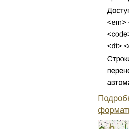
Досту
<em> <
<code>
<dt> 
Строк
перен
автом
Подроб
формат