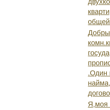
двухк
кварти
общей.
Добрый
комн.к
госуд
пропи
.Один 
найма,
догово
Я,моя