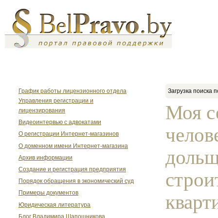
График работы лицензионного отдела
Загрузка поиска п
Управления регистрации и
Моя с
лицензирования
Видеоинтервью с адвокатами
челов
О регистрации Интернет-магазинов
О доменном имени Интернет-магазина
доль
Архив информации
Создание и регистрация предприятия
строи
Порядок обращения в экономический суд
Примеры документов
кварт
Юридическая литература
Блог Владимира Шапошникова