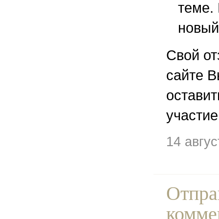
теме.
новый
Свой от
сайте В
остави
участие
14 авгу
Отпра
комме