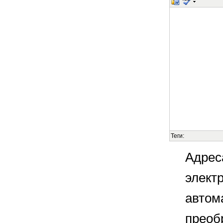
Теги:
Адрес
элект
автом
преоб