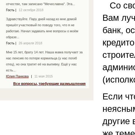
Со сво
отчестве, там записано "Мечеславна". Эта...
Гость
|
12 октября 2018
Вам луч
Здравствуйте. Пару дней назад ко мне домой
пришёл участковый по поводу того, что я не
банк, 
работаю. Начал задавать мне вопросы о моём
образе...
кредито
Гость
|
26 апреля 2018
строите
Мне 15 лет, брату 14 лет. Наша мама получает за
нас пенсию по потере кормильца (у нас погиб
админи
отец), но она тратит её на выпивку. Ещё у нас
есть...
Юлия Панкова
|
11 мая 2015
(исполк
Все вопросы, требующие размышления
Если чт
неясным
другие 
же теме