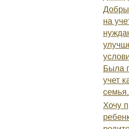
Добры
на уче
нужда
улучш
услови
Была 
учет к
семья.
Хочу п
ребенк
родите