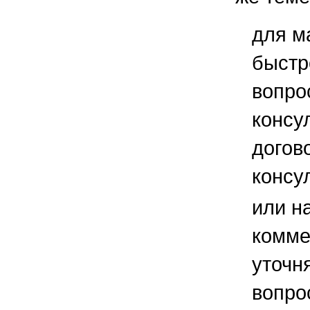
для м
быстр
вопро
консу
догов
консу
или н
комме
уточ
вопро