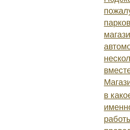
пожалу
парков
магаз
автом
неско
вместе
Магази
в како
именн
работ