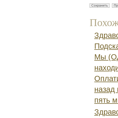
Похож
Здравс
Подска
Мы (О
наход
Оплат
назад
пять м
Здрав