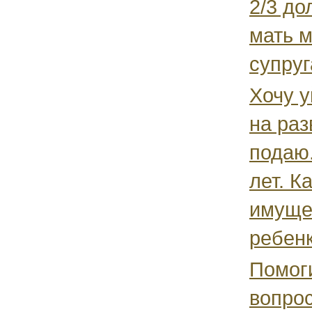
2/3 до
мать м
супруга
Хочу у
на раз
подаю.
лет. К
имуще
ребенк
Помог
вопрос