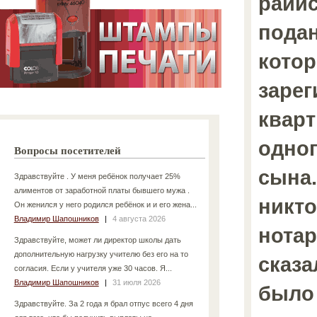
райи
пода
кото
заре
кварт
одно
Вопросы посетителей
сына
Здравствуйте . У меня ребёнок получает 25%
алиментов от заработной платы бывшего мужа .
никто
Он женился у него родился ребёнок и и его жена...
Владимир Шапошников
|
4 августа 2026
нотар
Здравствуйте, может ли директор школы дать
дополнительную нагрузку учителю без его на то
сказа
согласия. Если у учителя уже 30 часов. Я...
Владимир Шапошников
|
31 июля 2026
было
Здравствуйте. За 2 года я брал отпус всего 4 дня