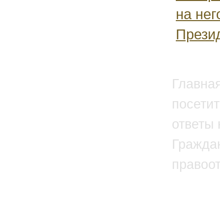
на нег
Презид
Главна
посетит
ответы 
Гражда
правоо