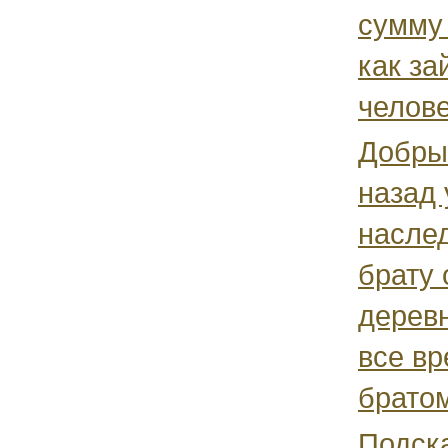
сумму 
как за
челове
Добрый
назад 
наслед
брату 
деревн
все вр
братом
Подск