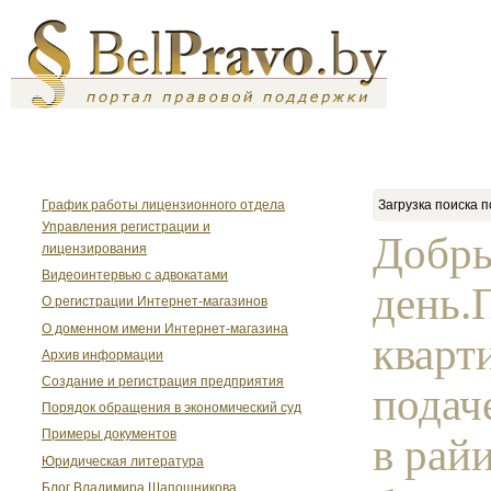
График работы лицензионного отдела
Загрузка поиска п
Управления регистрации и
Добр
лицензирования
Видеоинтервью с адвокатами
день.
О регистрации Интернет-магазинов
О доменном имени Интернет-магазина
кварт
Архив информации
Создание и регистрация предприятия
подач
Порядок обращения в экономический суд
Примеры документов
в рай
Юридическая литература
Блог Владимира Шапошникова