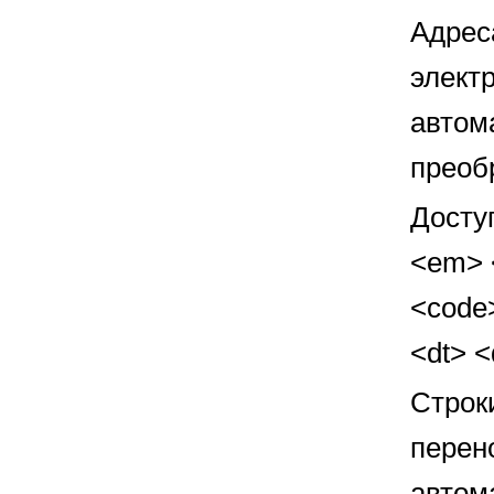
Адрес
элект
автом
преоб
Досту
<em> <
<code>
<dt> 
Строк
перен
автом