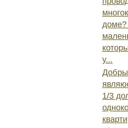
провод
много
доме?
мален
которы
у...
Добры
являю
1/3 до
однок
кварти