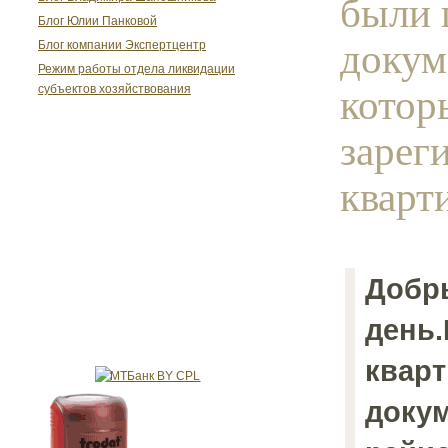
были 
Блог Юлии Панковой
докум
Блог компании Экспертцентр
Режим работы отдела ликвидации
котор
субъектов хозяйствования
зарег
кварти
Добр
день
кварт
докум