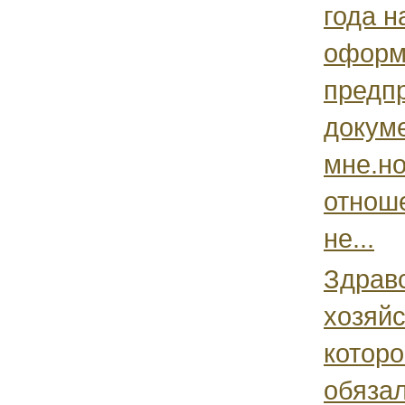
года н
оформ
предп
докум
мне.но
отноше
не...
Здрав
хозяйс
котор
обяза