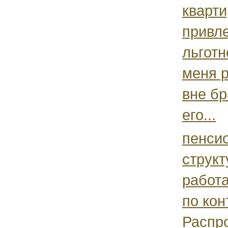
кварти
привл
льготн
меня 
вне бр
его...
пенси
структ
работа
по кон
Распр