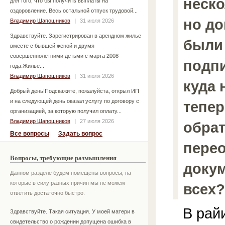
неско
для того, что бы получить выплаты на
оздоровление. Весь остальной отпуск трудовой...
но д
Владимир Шапошников
|
31 июля 2026
Здравствуйте. Зарегистрирован в арендном жилье
были
вместе с бывшей женой и двумя
совершеннолетними детьми с марта 2008
подп
года.Жильё...
Владимир Шапошников
|
31 июля 2026
куда 
Добрый день!Подскажите, пожалуйста, открыл ИП
и на следующей день оказал услугу по договору с
тепе
организацией, за которую получил оплату...
Владимир Шапошников
|
27 июля 2026
обра
Все вопросы
Задать вопрос
пере
Вопросы, требующие размышления
докум
Данном разделе будем помещены вопросы, на
которые в силу разных причин мы не можем
всех?
ответить достаточно быстро.
В райи
Здравствуйте. Такая ситуация. У моей матери в
свидетельство о рождении допущена ошибка в