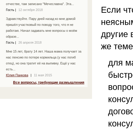
отчестве, там записано "Мечеславна". Эта...
Если чт
Гость
|
12 октября 2018
неясным
Здравствуйте. Пару дней назад ко мне домой
пришёл участковый по поводу того, что я не
работаю. Начал задавать мне вопросы о моём
другие 
образе...
Гость
|
26 апреля 2018
же теме
Мне 15 лет, брату 14 лет. Наша мама получает за
нас пенсию по потере кормильца (у нас погиб
для м
отец), но она тратит её на выпивку. Ещё у нас
есть...
быстр
Юлия Панкова
|
11 мая 2015
Все вопросы, требующие размышления
вопро
консу
догов
консу