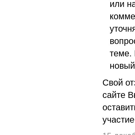
или н
комме
уточ
вопро
теме.
новый
Свой от
сайте В
остави
участие