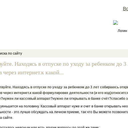
Во
Логин
иска по сайту
вуйте. Находясь в отпуске по уходу за ребенком до 
 через интернет.к какой...
вуйте. Находясь в отпуске по уходу за ребенком до 3 лет собираюсь отк
в через интернет.к какой формулировке деятельности (и его код)относит
?нужен ли кассовый аппарат?нужно ли открывать в банке счёт?спасибо з
 уеньшится на половину. Кассовый аппарат нуже и счет в банке открывать не
ьности - это лучше обсуждать на личном приеме, так что Вы можете позвонит
а сайте.
 осталось неясным или есть другие вопросы по этой же теме: