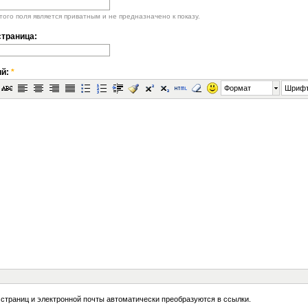
ого поля является приватным и не предназначено к показу.
траница:
ий:
*
Формат
Шриф
 страниц и электронной почты автоматически преобразуются в ссылки.