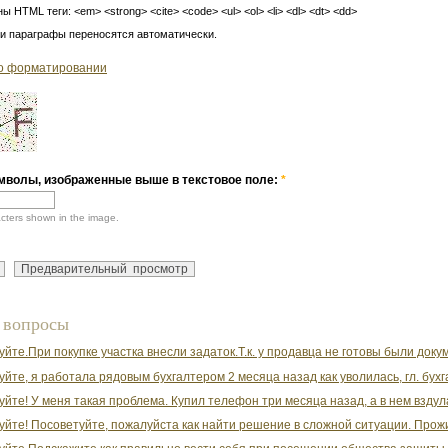
ы HTML теги: <em> <strong> <cite> <code> <ul> <ol> <li> <dl> <dt> <dd>
 и параграфы переносятся автоматически.
о форматировании
мволы, изображенные выше в текстовое поле:
*
acters shown in the image.
 вопросы
уйте.При покупке участка внесли задаток.Т.к. у продавца не готовы были док
уйте, я работала рядовым бухгалтером 2 месяца назад как уволилась, гл. бухг
уйте! У меня такая проблема. Купил телефон три месяца назад, а в нем вздула
уйте! Посоветуйте, пожалуйста как найти решение в сложной ситуации. Прожив