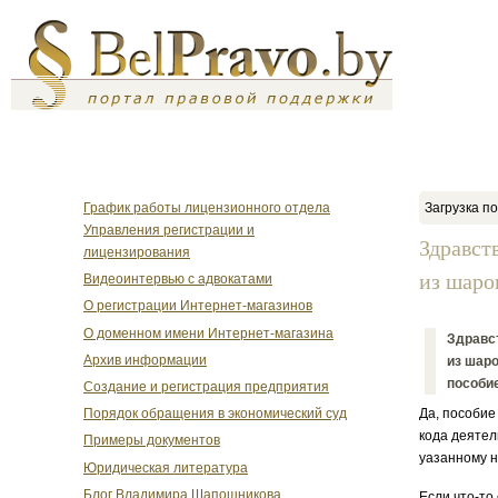
График работы лицензионного отдела
Загрузка по
Управления регистрации и
Здравст
лицензирования
из шаров
Видеоинтервью с адвокатами
О регистрации Интернет-магазинов
О доменном имени Интернет-магазина
Здравст
Архив информации
из шаро
пособие
Создание и регистрация предприятия
Порядок обращения в экономический суд
Да, пособие
кода деятел
Примеры документов
уазанному н
Юридическая литература
Блог Владимира Шапошникова
Если что-то