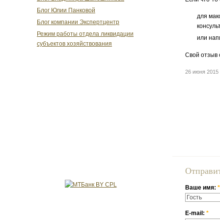
Блог Юлии Панковой
для мак
Блог компании Экспертцентр
консуль
Режим работы отдела ликвидации
или нап
субъектов хозяйствования
Свой отзыв 
26 июня 201
Отправи
Ваше имя:
*
E-mail:
*