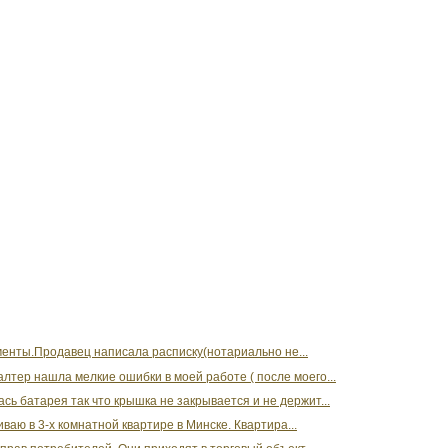
ументы.Продавец написала расписку(нотариально не...
алтер нашла мелкие ошибки в моей работе ( после моего...
сь батарея так что крышка не закрывается и не держит...
аю в 3-х комнатной квартире в Минске. Квартира...