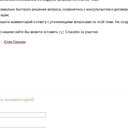
симально быстрого решения вопроса, созвонитесь с консультантом и договор
тации;
ишите комментарий к ответу с уточняющими вопросами по этой теме. Не созд
о нашем сайте Вы можете оставить
тут
. Спасибо за участие.
5 —
Юлия Панкова
ть комментарий