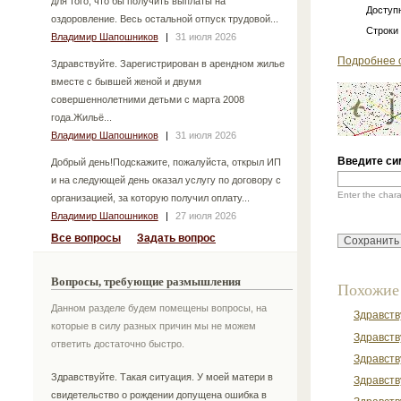
для того, что бы получить выплаты на
Доступн
оздоровление. Весь остальной отпуск трудовой...
Строки
Владимир Шапошников
|
31 июля 2026
Подробнее 
Здравствуйте. Зарегистрирован в арендном жилье
вместе с бывшей женой и двумя
совершеннолетними детьми с марта 2008
года.Жильё...
Владимир Шапошников
|
31 июля 2026
Введите си
Добрый день!Подскажите, пожалуйста, открыл ИП
и на следующей день оказал услугу по договору с
Enter the char
организацией, за которую получил оплату...
Владимир Шапошников
|
27 июля 2026
Все вопросы
Задать вопрос
Вопросы, требующие размышления
Похожие
Данном разделе будем помещены вопросы, на
Здравств
которые в силу разных причин мы не можем
Здравств
ответить достаточно быстро.
Здравств
Здравствуйте. Такая ситуация. У моей матери в
Здравств
свидетельство о рождении допущена ошибка в