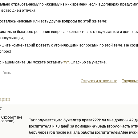
льно отработанному по каждому из них времени, если в договорах предусмо
чество дней отпуска.
 осталось неясным или есть другие вопросы по этой же теме:
симально быстрого решения вопроса, созвонитесь с консультантом и договор
консультации;
ишите комментарий к ответу с уточняющими вопросами по этой теме. Не соз
опрос!
о нашем сайте Вы можете оставить
тут
. Спасибо за участие.
— Гость
Отпуска и отпускные
Трудовы
арии
7
 Скробот (не
Так получается,что бухгалтер права???Или мне должны 42 д
оверено)
воспитателя и +8 дней за помощника?Ведь вторую часть отпу
беру через год после начала работы воспитателем.Мне нужн