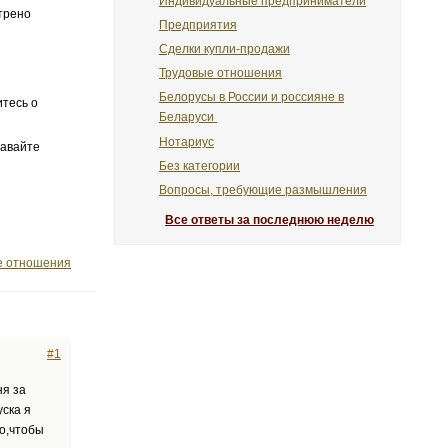
Индивидуальные предприниматели
трено
Предприятия
Сделки купли-продажи
Трудовые отношения
Белорусы в России и россияне в
итесь о
Беларуси
Нотариус
давайте
Без категории
Вопросы, требующие размышления
Все ответы за последнюю неделю
е отношения
#1
ня за
ска я
о,чтобы