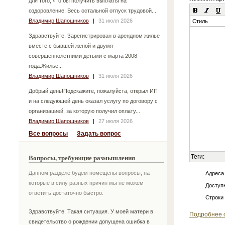
для того, что бы получить выплаты на
оздоровление. Весь остальной отпуск трудовой...
Владимир Шапошников
|
31 июля 2026
Стиль
Здравствуйте. Зарегистрирован в арендном жилье
вместе с бывшей женой и двумя
совершеннолетними детьми с марта 2008
года.Жильё...
Владимир Шапошников
|
31 июля 2026
Добрый день!Подскажите, пожалуйста, открыл ИП
и на следующей день оказал услугу по договору с
организацией, за которую получил оплату...
Владимир Шапошников
|
27 июля 2026
Все вопросы
Задать вопрос
Теги:
Вопросы, требующие размышления
Данном разделе будем помещены вопросы, на
Адреса
которые в силу разных причин мы не можем
Доступн
ответить достаточно быстро.
Строки
Здравствуйте. Такая ситуация. У моей матери в
Подробнее 
свидетельство о рождении допущена ошибка в