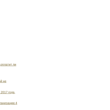
,оплатит ли
ой не
 2017 года,
рганизацию 4