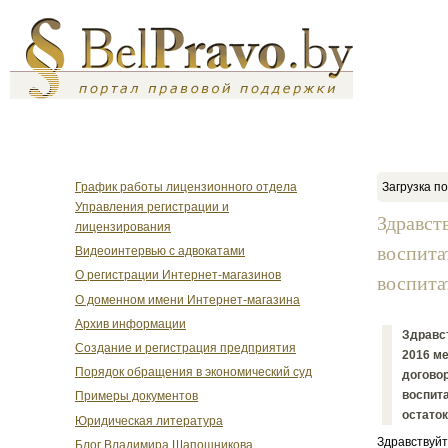
График работы лицензионного отдела
Загрузка по
Управления регистрации и
Здравст
лицензирования
воспита
Видеоинтервью с адвокатами
О регистрации Интернет-магазинов
воспита
О доменном имени Интернет-магазина
Архив информации
Здравст
Создание и регистрация предприятия
2016 м
Порядок обращения в экономический суд
договор
воспита
Примеры документов
остаток
Юридическая литература
Здравствуйт
Блог Владимира Шапошникова