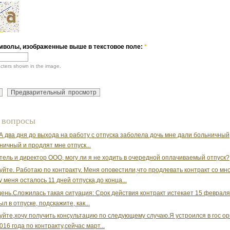
мволы, изображенные выше в текстовое поле:
*
acters shown in the image.
 вопросы
ЗА два дня до выхода на работу с отпуска заболела дочь мне дали больничный
ничный и продлят мне отпуск...
тель и директор ООО, могу ли я не ходить в очередной оплачиваемый отпуск?
уйте. Работаю по контракту. Меня оповестили,что продлевать контракт со мн
у меня осталось 11 дней отпуска,до конца...
ень.Сложилась такая ситуация: Срок действия контракт истекает 15 февраля
ыл в отпуске, подскажите, как...
уйте,хочу получить консультацию по следующему случаю.Я устроился в гос о
16 года по контракту,сейчас март...