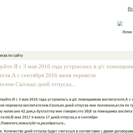
Во
Логин
иска по сайту
вуйте.Я с 3 мая 2016 года устроилась в д/с помощни
теля.А с сентября 2016 меня перевели
телем.Сколько дней отпуска...
вуйте.Я с 3 мая 2016 года устроилась в д/с помощником воспитателя.А с 
еня перевели воспитателем.Сколько дней отпуска мне положено,если по 
у написано 42 дня,а бухгалтер мне говорит,что 36(8 за помощника воспита
теля).В мае 2017 я взяла 17 дней отпуска,а в сентябре-
.Помогите,пожалуйста,разобраться...
е. Количество дней отпуска будет считаться в соответсвии с двумя договорам