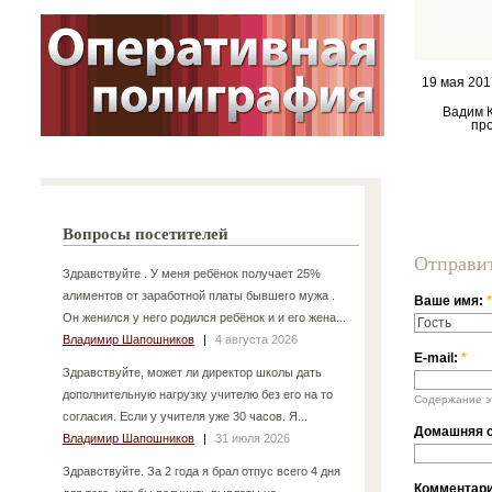
19 мая 201
Вадим 
пр
Вопросы посетителей
Отправи
Здравствуйте . У меня ребёнок получает 25%
алиментов от заработной платы бывшего мужа .
Ваше имя:
*
Он женился у него родился ребёнок и и его жена...
Владимир Шапошников
|
4 августа 2026
E-mail:
*
Здравствуйте, может ли директор школы дать
дополнительную нагрузку учителю без его на то
Содержание эт
согласия. Если у учителя уже 30 часов. Я...
Домашняя с
Владимир Шапошников
|
31 июля 2026
Здравствуйте. За 2 года я брал отпус всего 4 дня
Комментар