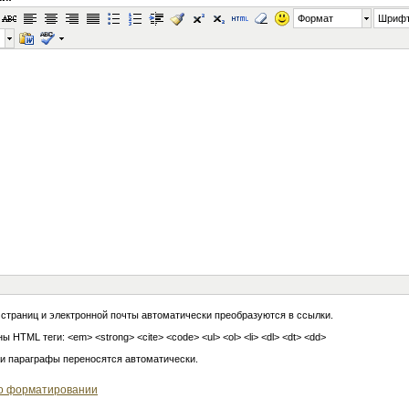
Формат
Шриф
 страниц и электронной почты автоматически преобразуются в ссылки.
ы HTML теги: <em> <strong> <cite> <code> <ul> <ol> <li> <dl> <dt> <dd>
 и параграфы переносятся автоматически.
о форматировании