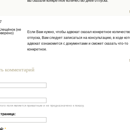
вы сказали конкретное количество дней отпуска.
7
Клещёнок (не
Если Вам нужно, чтобы адвокат сказал конкретное количеств
оверено)
отпуска, Вам следует записаться на консультацию, в ходе ко
адвокат ознакомится с документами и сможет сказать что-то
конкретное.
ть комментарий
ого поля является приватным и не предназначено к показу.
траница:
ий:
*