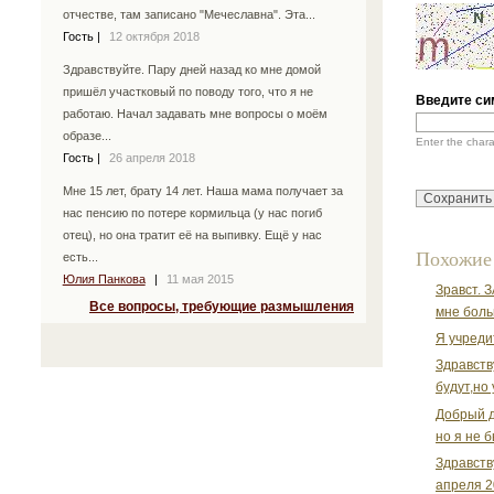
отчестве, там записано "Мечеславна". Эта...
Гость
|
12 октября 2018
Здравствуйте. Пару дней назад ко мне домой
пришёл участковый по поводу того, что я не
Введите си
работаю. Начал задавать мне вопросы о моём
образе...
Enter the char
Гость
|
26 апреля 2018
Мне 15 лет, брату 14 лет. Наша мама получает за
нас пенсию по потере кормильца (у нас погиб
отец), но она тратит её на выпивку. Ещё у нас
Похожие
есть...
Юлия Панкова
|
11 мая 2015
Зравст. 
Все вопросы, требующие размышления
мне боль
Я учреди
Здравств
будут,но 
Добрый д
но я не б
Здравств
апреля 20