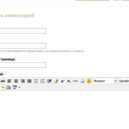
ть комментарий
ого поля является приватным и не предназначено к показу.
траница:
ий:
*
Формат
Шриф