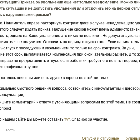
 ситуации?Приказа об увольнении ещё нет,только уведомление. Можно ли
ть ситуацию и не допустить увольнения или отсрочить его на период отпус
ть с нарушенными сроками?
е. Наниматель вправе расторгнуть контракт даже в случае ненадлежащего у
этого следует издать приказ. Нарушение сроков может влечь административ
ость, однако на Ваше увольнение это никак не повлияет. Не допустить уволь
нимателя не получится. Отсрочить на период отпуска тоже. Если наниматель
ь отпуск с последующим увольнением, то только на срок контракта. За дни,
 этот срок, выплачивается компенсация при окончательном расчете. В то ж
вправе не предоставлять отпуск, если работник требует его не в тот период,
н графиком отпусков.
 осталось неясным или есть другие вопросы по этой же теме:
симально быстрого решения вопроса, созвонитесь с консультантом и договор
консультации;
ишите комментарий к ответу с уточняющими вопросами по этой теме. Не соз
опрос!
о нашем сайте Вы можете оставить
тут
. Спасибо за участие.
7 — Гость
Отпуска и отпускные
Трудовы