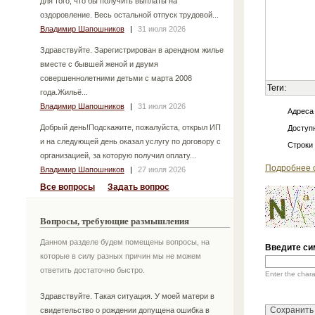
для того, что бы получить выплаты на
оздоровление. Весь остальной отпуск трудовой...
Владимир Шапошников
|
31 июля 2026
Здравствуйте. Зарегистрирован в арендном жилье
вместе с бывшей женой и двумя
совершеннолетними детьми с марта 2008
Теги:
года.Жильё...
Владимир Шапошников
|
31 июля 2026
Адреса
Добрый день!Подскажите, пожалуйста, открыл ИП
Доступн
и на следующей день оказал услугу по договору с
Строки
организацией, за которую получил оплату...
Подробнее 
Владимир Шапошников
|
27 июля 2026
Все вопросы
Задать вопрос
Вопросы, требующие размышления
Данном разделе будем помещены вопросы, на
Введите си
которые в силу разных причин мы не можем
ответить достаточно быстро.
Enter the char
Здравствуйте. Такая ситуация. У моей матери в
свидетельство о рождении допущена ошибка в