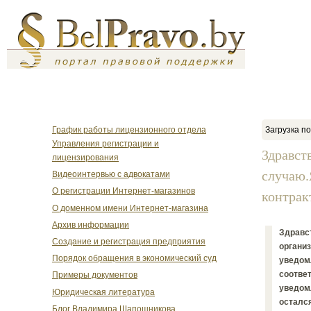
График работы лицензионного отдела
Загрузка по
Управления регистрации и
Здравст
лицензирования
случаю.
Видеоинтервью с адвокатами
О регистрации Интернет-магазинов
контракт
О доменном имени Интернет-магазина
Архив информации
Здравс
Создание и регистрация предприятия
организ
Порядок обращения в экономический суд
уведомл
соответ
Примеры документов
уведомл
Юридическая литература
остался
Блог Владимира Шапошникова