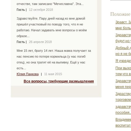
отчестве, там записано "Мечеславна". Эта...
Гость
|
12 октября 2018
Похожие
Здравствуйте. Пару дней назад ко мне домой
Зравст. 
пришёл участковый по поводу того, что я не
мне боль
работаю. Начал задавать мне вопросы о моём
Здравств
образе...
будут,но 
Гость
|
26 апреля 2018
Добрый д
Мне 15 лет, брату 14 лет. Наша мама получает за
но я не б
нас пенсию по потере кормильца (у нас погиб
Я учреди
отец), но она тратит её на выпивку. Ещё у нас
При выхо
есть...
тем,что в
Юлия Панкова
|
11 мая 2015
Здравств
Все вопросы, требующие размышления
меня пер
Здраству
торговом 
здравств
пособия.
Владимир
воспитате