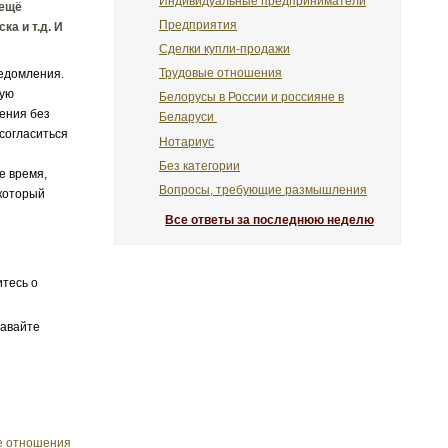
Индивидуальные предприниматели
 ещё
Предприятия
ка и т.д. И
Сделки купли-продажи
Трудовые отношения
ведомления.
ную
Белорусы в России и россияне в
нения без
Беларуси
 согласиться
Нотариус
Без категории
е время,
Вопросы, требующие размышления
 который
Все ответы за последнюю неделю
итесь о
давайте
е отношения