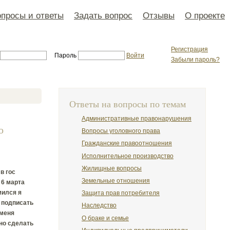
просы и ответы
Задать вопрос
Отзывы
О проекте
Регистрация
Пароль
Войти
Забыли пароль?
Ответы на вопросы по темам
Административные правонарушения
о
Вопросы уголовного права
Гражданские правоотношения
Исполнительное производство
Жилищные вопросы
в гос
Земельные отношения
 6 марта
мился я
Защита прав потребителя
и подписать
Наследство
 меня
О браке и семье
жно сделать