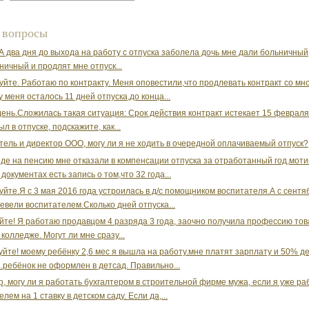
 вопросы
ЗА два дня до выхода на работу с отпуска заболела дочь мне дали больничный
ничный и продлят мне отпуск...
уйте. Работаю по контракту. Меня оповестили,что продлевать контракт со мн
у меня осталось 11 дней отпуска,до конца...
ень.Сложилась такая ситуация: Срок действия контракт истекает 15 февраля
ыл в отпуске, подскажите, как...
тель и директор ООО, могу ли я не ходить в очередной оплачиваемый отпуск?
де на пенсию мне отказали в компенсации отпуска за отработанный год,мот
 документах есть запись о том,что 32 года...
уйте.Я с 3 мая 2016 года устроилась в д/с помощником воспитателя.А с сентя
евели воспитателем.Сколько дней отпуска...
йте! Я работаю продавцом 4 разряда 3 года, заочно получила профессию тов
колледже. Могут ли мне сразу...
уйте! моему ребёнку 2,6 мес я вышла на работу.мне платят зарплату и 50% де
..ребёнок не оформлен в детсад. Правильно...
, могу ли я работать бухгалтером в строительной фирме мужа, если я уже р
лем на 1 ставку в детском саду. Если да,...