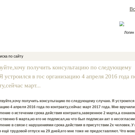
Во
Логин
иска по сайту
вуйте,хочу получить консультацию по следующему
Я устроился в гос организацию 4 апреля 2016 года п
у,сейчас март...
твуйте,хочу получить консультацию по следующему случаю. Я устроился 
ацию 4 апреля 2016 года по контракту,сейчас март 2017 года. Мне вручили
ение о истечении срока действия контракта,заверенное 2 марта,а ознако
ственно 6 марта,но его не подписал,на что был подписан акт о несогласи
ение в связи с нарушениями срока действия в присутствии 2х человек. У
 ещё трудовой отпуск на 29 дней,его мне тоже не предоставляют. Что мо