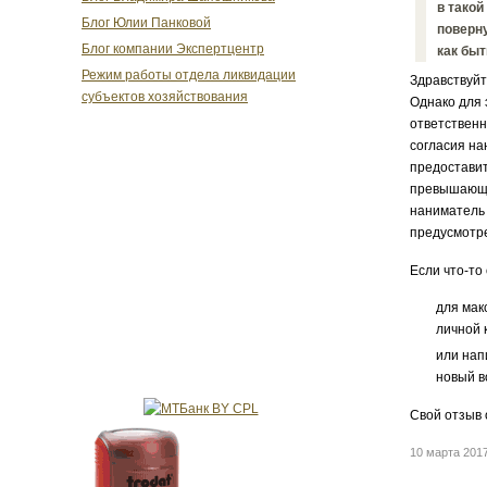
в такой
Блог Юлии Панковой
поверну
Блог компании Экспертцентр
как бы
Режим работы отдела ликвидации
Здравствуйт
субъектов хозяйствования
Однако для 
ответственн
согласия на
предоставит
превышающие
наниматель 
предусмотре
Если что-то
для мак
личной 
или нап
новый в
Свой отзыв 
10 марта 201