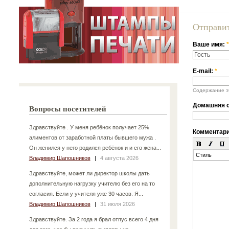
Отправи
Ваше имя:
*
E-mail:
*
Содержание эт
Домашняя с
Вопросы посетителей
Здравствуйте . У меня ребёнок получает 25%
Комментар
алиментов от заработной платы бывшего мужа .
Он женился у него родился ребёнок и и его жена...
Стиль
Владимир Шапошников
|
4 августа 2026
Здравствуйте, может ли директор школы дать
дополнительную нагрузку учителю без его на то
согласия. Если у учителя уже 30 часов. Я...
Владимир Шапошников
|
31 июля 2026
Здравствуйте. За 2 года я брал отпус всего 4 дня