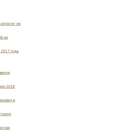
,оплатит ли
ой не
 2017 года,
ивируя
бря 2016
аровед в
тского
аботаю