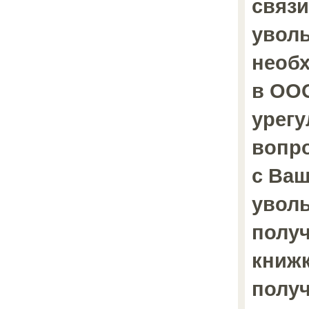
связи
увол
необ
в ОО
урегу
вопр
с Ва
увол
полу
книжку
получ