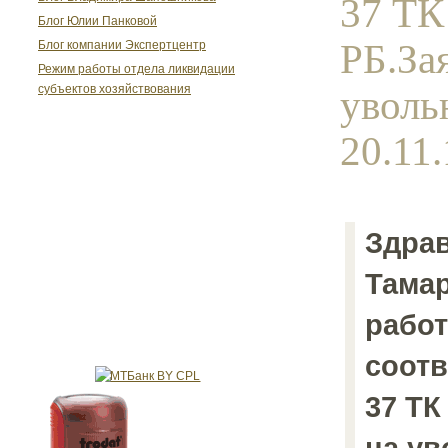
37 ТК
Блог Юлии Панковой
РБ.За
Блог компании Экспертцентр
Режим работы отдела ликвидации
уволь
субъектов хозяйствования
20.11.
Здрав
Тамар
работ
соотв
37 ТК
на ув