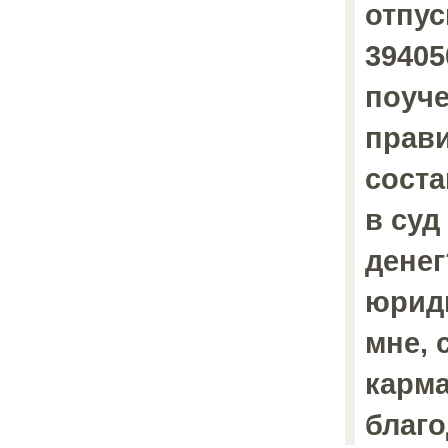
отпуск
39405
поуче
прав
соста
в суд
денег?
юриди
мне, 
карма
благо