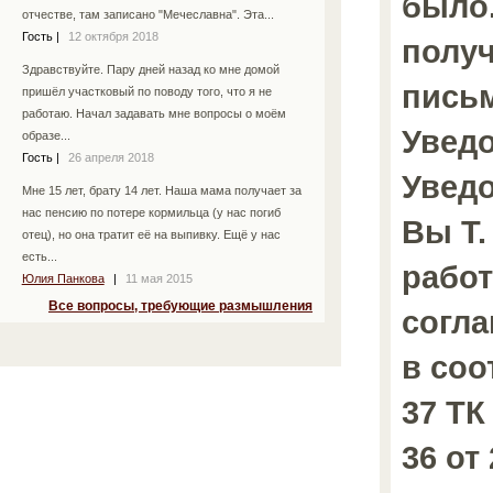
было.
отчестве, там записано "Мечеславна". Эта...
Гость
|
12 октября 2018
получ
Здравствуйте. Пару дней назад ко мне домой
пись
пришёл участковый по поводу того, что я не
работаю. Начал задавать мне вопросы о моём
Увед
образе...
Гость
|
26 апреля 2018
Уведо
Мне 15 лет, брату 14 лет. Наша мама получает за
нас пенсию по потере кормильца (у нас погиб
Вы Т.
отец), но она тратит её на выпивку. Ещё у нас
есть...
рабо
Юлия Панкова
|
11 мая 2015
Все вопросы, требующие размышления
согл
в соо
37 ТК
36 от 