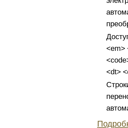
элект
автом
преоб
Досту
<em> <
<code>
<dt> 
Строк
перен
автом
Подроб