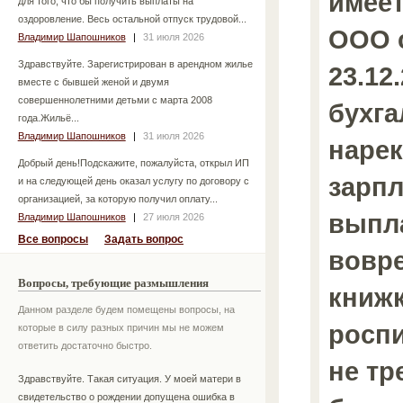
имеет
для того, что бы получить выплаты на
оздоровление. Весь остальной отпуск трудовой...
ООО с
Владимир Шапошников
|
31 июля 2026
Здравствуйте. Зарегистрирован в арендном жилье
23.12.
вместе с бывшей женой и двумя
совершеннолетними детьми с марта 2008
бухга
года.Жильё...
Владимир Шапошников
|
31 июля 2026
нарек
Добрый день!Подскажите, пожалуйста, открыл ИП
зарпл
и на следующей день оказал услугу по договору с
организацией, за которую получил оплату...
выпл
Владимир Шапошников
|
27 июля 2026
Все вопросы
Задать вопрос
вовр
Вопросы, требующие размышления
книжк
Данном разделе будем помещены вопросы, на
роспи
которые в силу разных причин мы не можем
ответить достаточно быстро.
не тр
Здравствуйте. Такая ситуация. У моей матери в
свидетельство о рождении допущена ошибка в