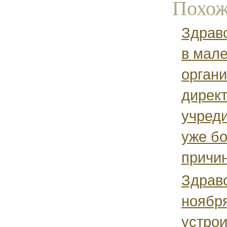
Похож
Здрав
в мал
органи
директ
учреди
уже б
причин
Здравс
ноября
устрои