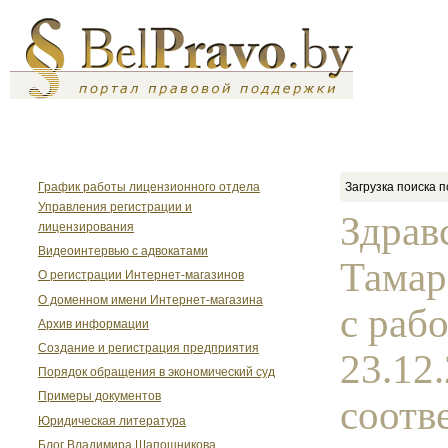
График работы лицензионного отдела
Загрузка поиска п
Управления регистрации и
Здрав
лицензирования
Видеоинтервью с адвокатами
Тамар
О регистрации Интернет-магазинов
О доменном имени Интернет-магазина
с раб
Архив информации
Создание и регистрация предприятия
23.12.
Порядок обращения в экономический суд
Примеры документов
соотве
Юридическая литература
Блог Владимира Шапошникова