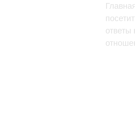
Главна
посетит
ответы 
отноше