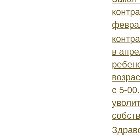
контра
феврал
контра
в апре
ребен
возрас
с 5-00
уволит
собств
Здравс