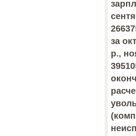
зарпл
сентя
26637
за ок
р., н
39510
окон
расче
увол
(комп
неис