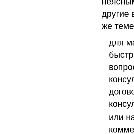
неясным
другие 
же теме
для м
быстр
вопро
консу
догов
консу
или н
комме