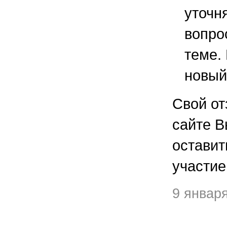
уточ
вопро
теме.
новый
Свой от
сайте В
остави
участие
9 январ