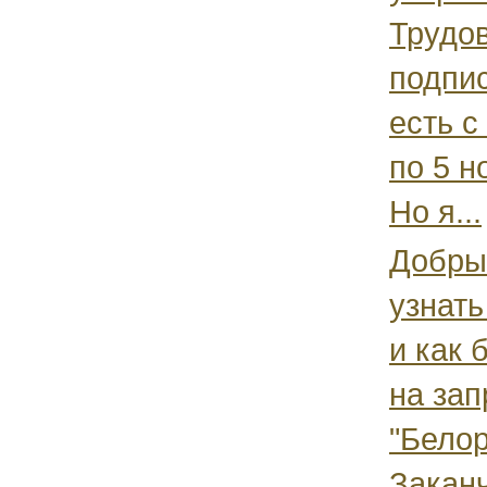
Трудов
подпис
есть с
по 5 н
Но я...
Добры
узнать
и как 
на зап
"Бело
Заканч