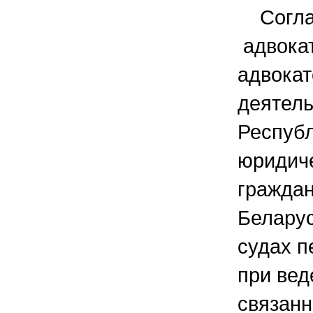
Соглас
адвокат
адвокат
деятель
Республ
юридич
гражда
Беларус
судах п
при вед
связанн