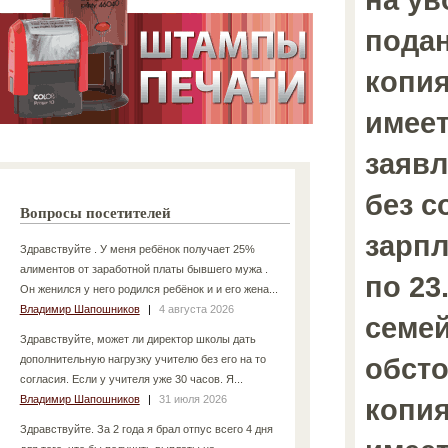
подан
копия
имеет
заявл
без с
Вопросы посетителей
зарпл
Здравствуйте . У меня ребёнок получает 25%
алиментов от заработной платы бывшего мужа .
по 23
Он женился у него родился ребёнок и и его жена...
Владимир Шапошников
|
4 августа 2026
семе
Здравствуйте, может ли директор школы дать
обсто
дополнительную нагрузку учителю без его на то
согласия. Если у учителя уже 30 часов. Я...
Владимир Шапошников
|
31 июля 2026
копия
Здравствуйте. За 2 года я брал отпус всего 4 дня