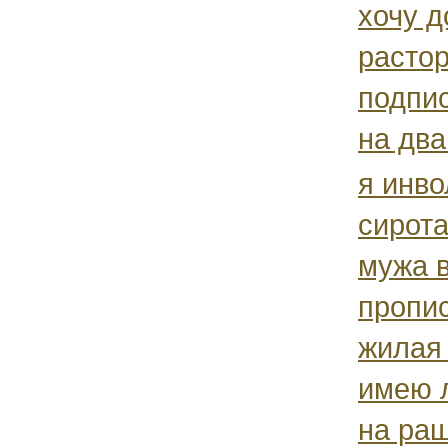
хочу д
растор
подпи
на два 
я инво
сирота
мужа в
пропис
жилая
имею л
на ра