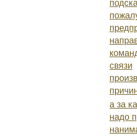
подск
пожалу
предп
напра
команд
связи
произ
причин
а за к
надо 
нанима