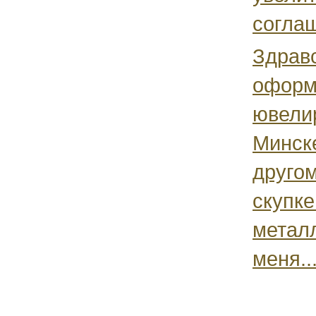
согла
Здравс
оформ
ювели
Минске
другом
скупк
метал
меня..