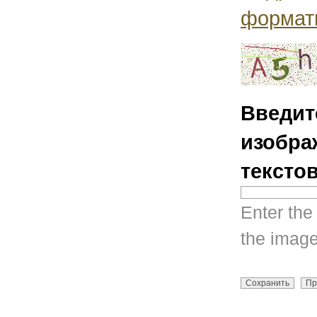
формат
Введит
изобра
тексто
Enter the
the image