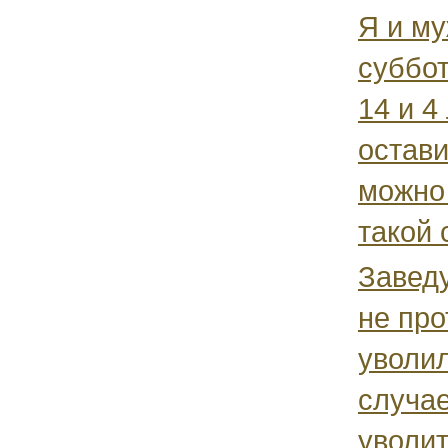
Я и му
суббот
14 и 4
остави
можно 
такой 
Завед
не про
уволил
случае
уволит