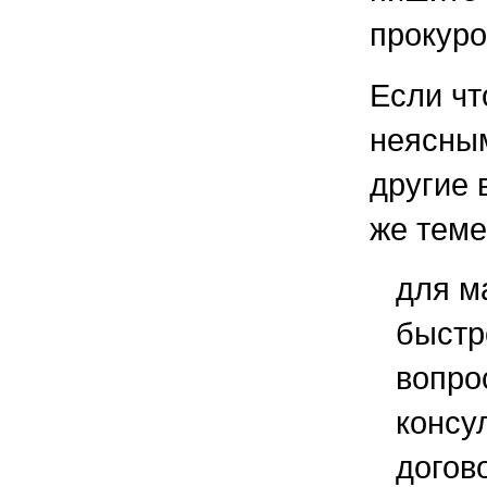
прокуро
Если чт
неясным
другие 
же теме
для м
быстр
вопро
консу
догов