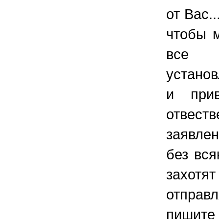
от Вас.
чтобы 
все
устано
и при
отвест
заявле
без вся
захо
отправ
пишите