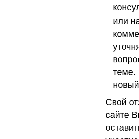
консу
или н
комме
уточ
вопро
теме.
новый
Свой от
сайте В
остави