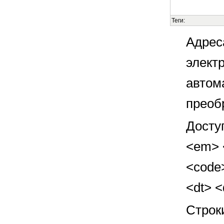
Теги:
Адрес
элект
автом
преоб
Досту
<em> <
<code>
<dt> 
Строк