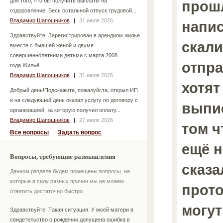
для того, что бы получить выплаты на
прошл
оздоровление. Весь остальной отпуск трудовой...
Владимир Шапошников
|
31 июля 2026
напис
Здравствуйте. Зарегистрирован в арендном жилье
скал
вместе с бывшей женой и двумя
совершеннолетними детьми с марта 2008
отпра
года.Жильё...
Владимир Шапошников
|
31 июля 2026
хотят
Добрый день!Подскажите, пожалуйста, открыл ИП
и на следующей день оказал услугу по договору с
выпи
организацией, за которую получил оплату...
Владимир Шапошников
|
27 июля 2026
том ч
Все вопросы
Задать вопрос
ещё н
Вопросы, требующие размышления
сказа
Данном разделе будем помещены вопросы, на
которые в силу разных причин мы не можем
прото
ответить достаточно быстро.
могут
Здравствуйте. Такая ситуация. У моей матери в
свидетельство о рождении допущена ошибка в