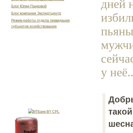
дней 
Блог Юлии Панковой
избил
Блог компании Экспертцентр
Режим работы отдела ликвидации
пьян
субъектов хозяйствования
мужч
сейча
у неё..
Добр
тако
шесн