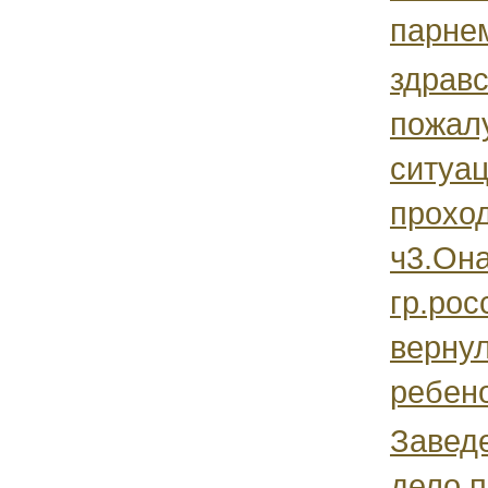
парнем
здравс
пожал
ситуа
проход
ч3.Он
гр.рос
вернул
ребено
Завед
дело п