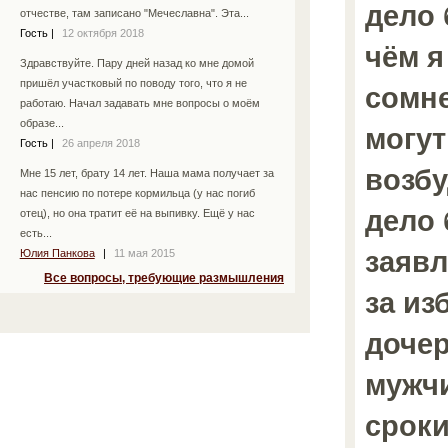
дело 
отчестве, там записано "Мечеславна". Эта...
Гость
|
12 октября 2018
чём я
Здравствуйте. Пару дней назад ко мне домой
пришёл участковый по поводу того, что я не
сомн
работаю. Начал задавать мне вопросы о моём
образе...
могут
Гость
|
26 апреля 2018
возбу
Мне 15 лет, брату 14 лет. Наша мама получает за
нас пенсию по потере кормильца (у нас погиб
дело 
отец), но она тратит её на выпивку. Ещё у нас
есть...
заявл
Юлия Панкова
|
11 мая 2015
Все вопросы, требующие размышления
за из
дочер
мужч
срок