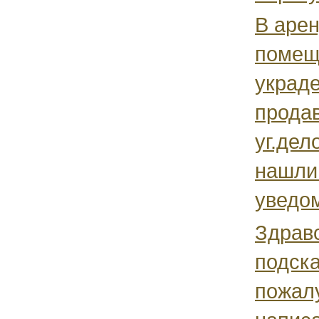
В аре
помещ
украд
продав
уг.дел
нашли
уведом
Здравс
подска
пожал