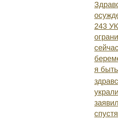
Здравс
осужде
243 УК
ограни
сейчас
берем
я быть
здравс
украл
заяви
спуст