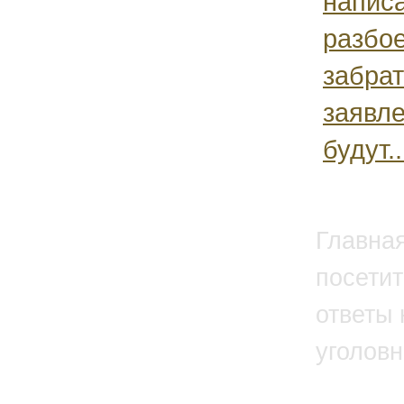
написа
разбое
забрат
заявле
будут..
Главна
посетит
ответы 
уголовн