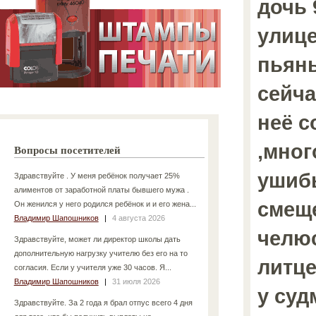
дочь 
улице
пьян
сейча
неё с
,мно
Вопросы посетителей
ушиб
Здравствуйте . У меня ребёнок получает 25%
алиментов от заработной платы бывшего мужа .
смещ
Он женился у него родился ребёнок и и его жена...
Владимир Шапошников
|
4 августа 2026
челюс
Здравствуйте, может ли директор школы дать
дополнительную нагрузку учителю без его на то
литц
согласия. Если у учителя уже 30 часов. Я...
Владимир Шапошников
|
31 июля 2026
у суд
Здравствуйте. За 2 года я брал отпус всего 4 дня