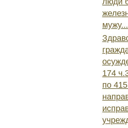
люди 
желез
мужу...
Здрав
гражд
осужде
174 ч.
по 415
напра
испра
учрежд