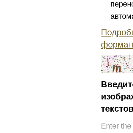
перен
автом
Подроб
формат
Введит
изобра
тексто
Enter the