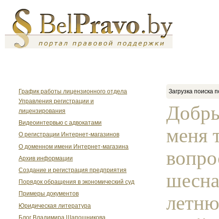
График работы лицензионного отдела
Загрузка поиска п
Управления регистрации и
Добры
лицензирования
Видеоинтервью с адвокатами
меня 
О регистрации Интернет-магазинов
О доменном имени Интернет-магазина
вопр
Архив информации
Создание и регистрация предприятия
шесна
Порядок обращения в экономический суд
Примеры документов
летню
Юридическая литература
Блог Владимира Шапошникова