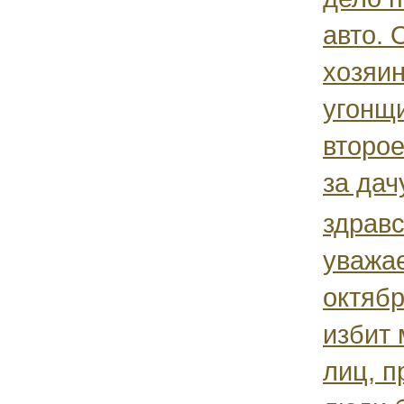
авто. 
хозяин
угонщ
второе
за дачу
здравс
уважа
октябр
избит 
лиц, 