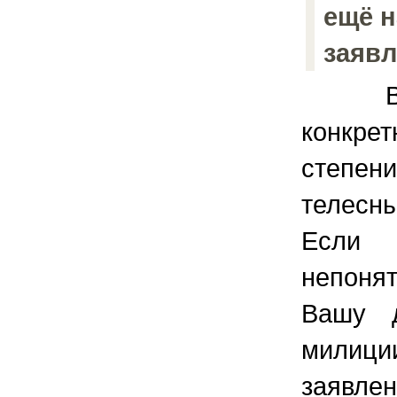
ещё н
заяв
Всё 
конкре
степ
телесн
Если 
непонят
Вашу д
милици
заявлен