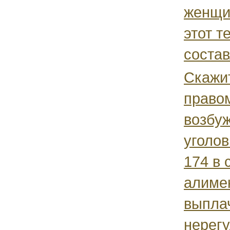
женщи
этот т
состав
Скажит
правом
возбу
уголов
174 в 
алиме
выпла
нерегу