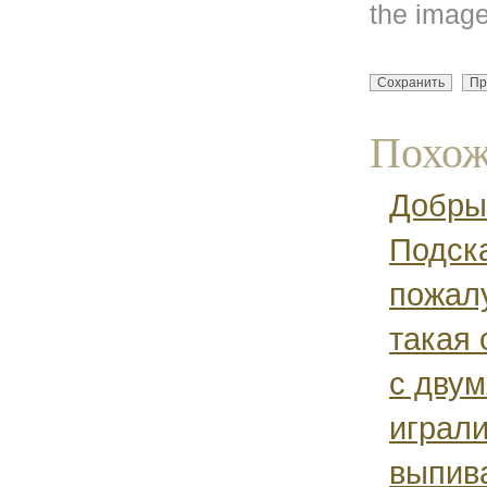
the image
Похож
Добры
Подск
пожал
такая 
с дву
играли
выпив