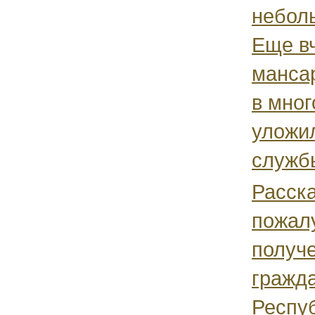
небол
Еще вч
манса
в мног
уложи
службы
Расска
пожалу
получе
гражд
Респуб