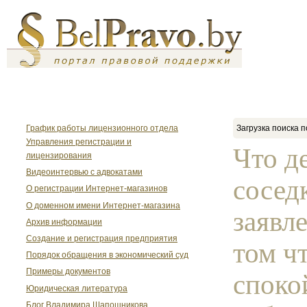
График работы лицензионного отдела
Загрузка поиска п
Управления регистрации и
Что д
лицензирования
Видеоинтервью с адвокатами
сосед
О регистрации Интернет-магазинов
О доменном имени Интернет-магазина
заявл
Архив информации
Создание и регистрация предприятия
том ч
Порядок обращения в экономический суд
Примеры документов
споко
Юридическая литература
Блог Владимира Шапошникова