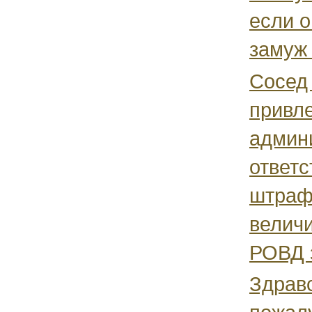
если о
замуж 
Сосед 
привле
админ
ответс
штраф
велич
РОВД з
Здрав