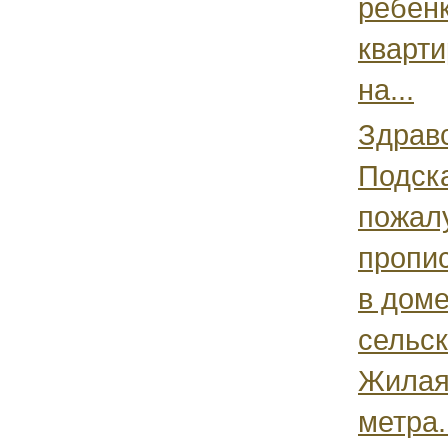
ребенк
кварти
на...
Здравс
Подск
пожалу
пропи
в доме
сельск
Жилая
метра.