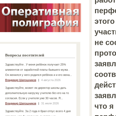
перф
этого
участ
не со
прото
Вопросы посетителей
заявл
Здравствуйте . У меня ребёнок получает 25%
алиментов от заработной платы бывшего мужа .
соотв
Он женился у него родился ребёнок и и его жена...
Владимир Шапошников
|
4 августа 2026
дейст
Здравствуйте, может ли директор школы дать
заявл
дополнительную нагрузку учителю без его на то
согласия. Если у учителя уже 30 часов. Я...
Владимир Шапошников
|
31 июля 2026
что я
Здравствуйте. За 2 года я брал отпус всего 4 дня