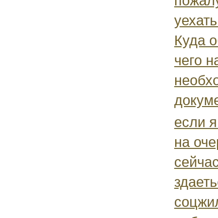
пожал
уехать
Куда о
чего н
необх
докум
если я
на оче
сейчас
здаеть
соцжил