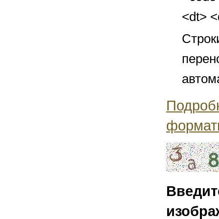
<dt> 
Строк
перен
автом
Подроб
формат
Введит
изобра