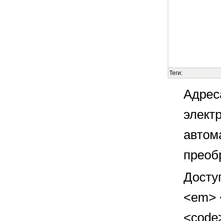
Теги:
Адрес
элект
автом
преоб
Досту
<em> <
<code>