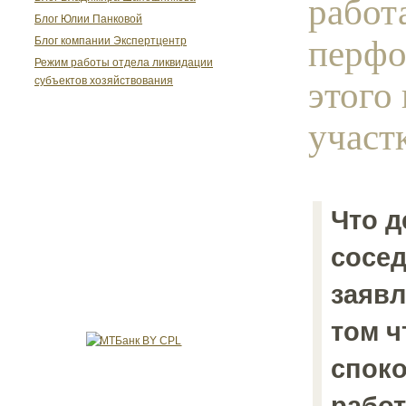
работ
Блог Юлии Панковой
перфо
Блог компании Экспертцентр
Режим работы отдела ликвидации
этого
субъектов хозяйствования
участк
Что д
сосед
заявл
том ч
споко
работ