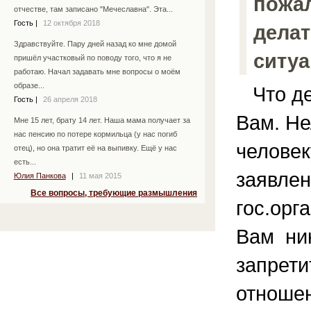
пожал
отчестве, там записано "Мечеславна". Эта...
Гость
|
12 октября 2018
делат
Здравствуйте. Пару дней назад ко мне домой
ситуа
пришёл участковый по поводу того, что я не
работаю. Начал задавать мне вопросы о моём
образе...
Что де
Гость
|
26 апреля 2018
Вам. Не
Мне 15 лет, брату 14 лет. Наша мама получает за
нас пенсию по потере кормильца (у нас погиб
человек
отец), но она тратит её на выпивку. Ещё у нас
есть...
заявлен
Юлия Панкова
|
11 мая 2015
Все вопросы, требующие размышления
гос.орг
Вам ник
запрети
отношен