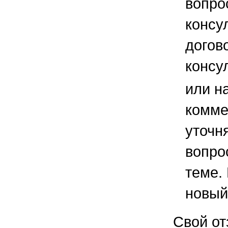
вопро
консу
догов
консу
или н
комме
уточ
вопро
теме.
новый
Свой от