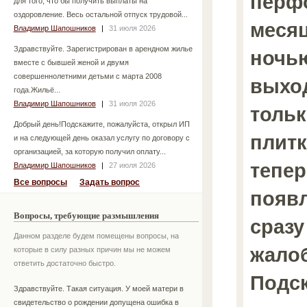
перф
для того, что бы получить выплаты на
оздоровление. Весь остальной отпуск трудовой...
месяц
Владимир Шапошников
|
31 июля 2026
Здравствуйте. Зарегистрирован в арендном жилье
ночью
вместе с бывшей женой и двумя
совершеннолетними детьми с марта 2008
выход
года.Жильё...
Владимир Шапошников
|
31 июля 2026
тольк
Добрый день!Подскажите, пожалуйста, открыл ИП
плитк
и на следующей день оказал услугу по договору с
организацией, за которую получил оплату...
тепер
Владимир Шапошников
|
27 июля 2026
Все вопросы
Задать вопрос
появ
Вопросы, требующие размышления
сразу
Данном разделе будем помещены вопросы, на
жало
которые в силу разных причин мы не можем
ответить достаточно быстро.
Подс
Здравствуйте. Такая ситуация. У моей матери в
свидетельство о рождении допущена ошибка в