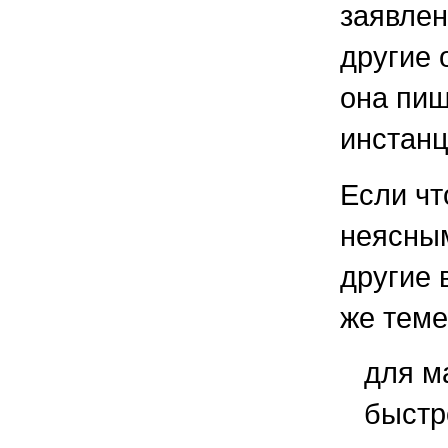
заявлен
другие 
она пиш
инстанц
Если чт
неясным
другие 
же теме
для м
быстр