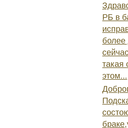
Здравс
РБ в б
исправ
более 
сейча
такая 
этом...
Доброг
Подска
состо
браке,