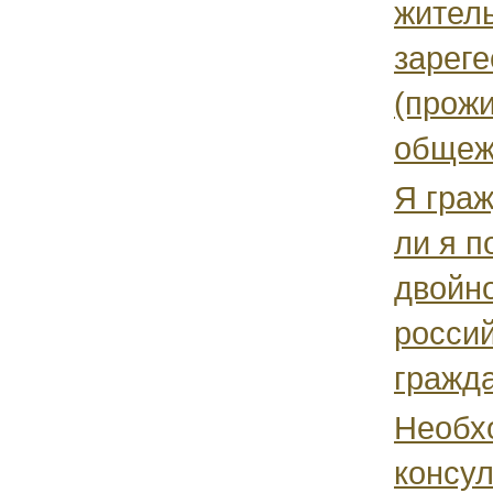
житель
зарег
(прож
общежи
Я гра
ли я п
двойн
россий
гражд
Необх
консул