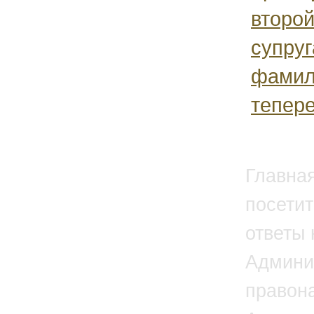
второ
супруг
фамил
тепере
Главна
посетит
ответы 
Админи
правон