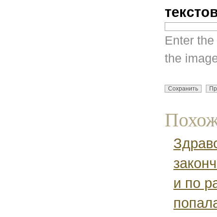
тексто
Enter the
the image
Похож
Здравс
законч
и по 
попала