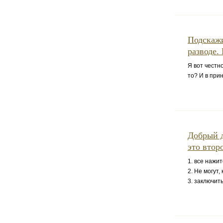
Подскажи
разводе.
Я вот честн
то? И в при
Добрый д
это втор
1. все нажи
2. Не могут,
3. заключит