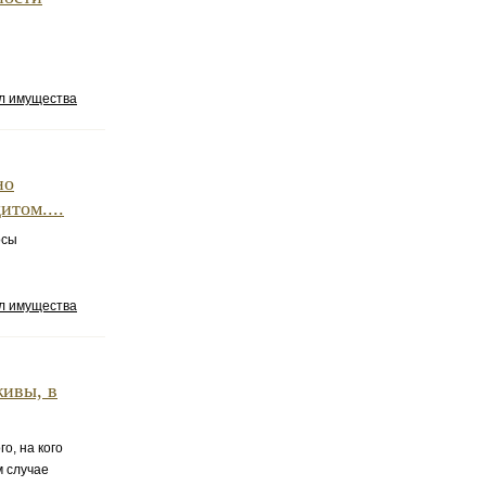
ел имущества
но
итом....
осы
ел имущества
живы, в
о, на кого
м случае