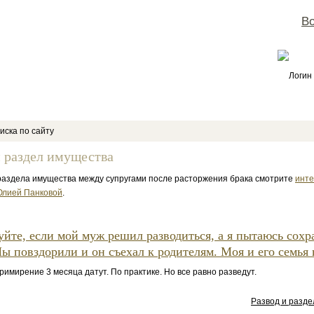
Во
Логин
иска по сайту
и раздел имущества
раздела имущества между супругами после расторжения брака смотрите
инте
Юлией Панковой
.
уйте, если мой муж решил разводиться, а я пытаюсь сохр
ы повздорили и он съехал к родителям. Моя и его семья 
примирение 3 месяца датут. По практике. Но все равно разведут.
Развод и разд