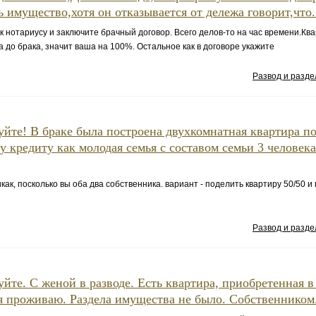
ь имущество,хотя он отказывается от дележа говорит,что.
к нотариусу и заключите брачный договор. Всего делов-то на час времени.Кв
 до брака, значит ваша на 100%. Остальное как в договоре укажите
Развод и разд
уйте! В браке была построена двухкомнатная квартира п
у кредиту как молодая семья с составом семьи 3 человека 
как, посколько вы оба два собственника. вариант - поделить квартиру 50/50 и
Развод и разд
уйте. С женой в разводе. Есть квартира, приобретенная в 
я проживаю. Раздела имущества не было. Собственником.