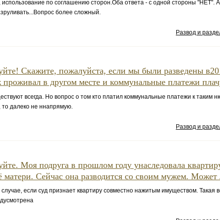
 использование по соглашению сторон.Оба ответа - с одной стороны "НЕТ". А 
зруливать...Вопрос более сложный.
Развод и разд
уйте! Скажите, пожалуйста, если мы были разведены в20
 проживал в другом месте и коммунальные платежи плачу
ствуют всегда. Но вопрос о том кто платил коммунальные платежи к таким 
, то далеко не ннапрямую.
Развод и разд
уйте. Моя подруга в прошлом году унаследовала квартир
ё матери. Сейчас она разводится со своим мужем. Может 
м случае, если суд признает квартиру совместно нажитым имуществом. Такая 
едусмотрена