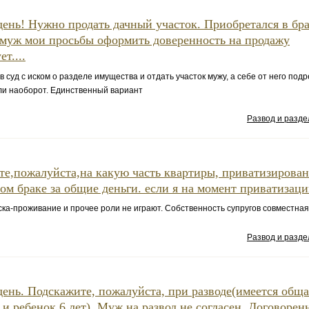
ень! Нужно продать дачный участок. Приобретался в бра
муж мои просьбы оформить доверенность на продажу
т....
в суд с иском о разделе имущества и отдать участок мужу, а себе от него под
или наоборот. Единственный вариант
Развод и разд
те,пожалуйста,на какую часть квартиры, приватизирова
ом браке за общие деньги. если я на момент приватизации
ка-проживание и прочее роли не играют. Собственность супругов совместная
Развод и разд
ень. Подскажите, пожалуйста, при разводе(имеется обща
 и ребенок 6 лет). Муж на развод не согласен. Договорен