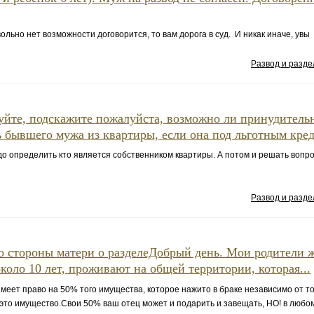
ольно нет возможности договорится, то вам дорога в суд. И никак иначе, увы
Развод и разд
уйте, подскажите пожалуйста, возможно ли принудитель
 бывшего мужа из квартиры, если она под льготным кред
о определить кто является собственником квартиры. А потом и решать вопр
Развод и разд
о стороны матери о разделеДобрый день. Мои родители 
около 10 лет, проживают на общей территории, которая...
меет право на 50% того имущества, которое нажито в браке независимо от тог
то имущество.Свои 50% ваш отец может и подарить и завещать, НО! в любо