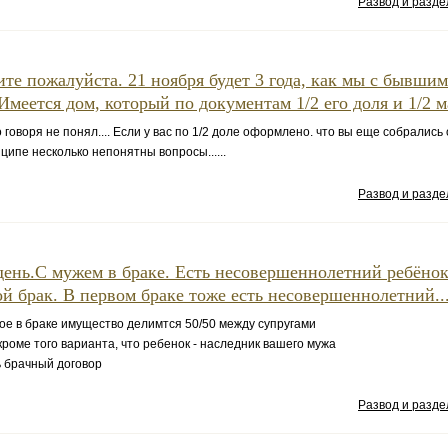
Развод и разд
те пожалуйста. 21 ноября будет 3 года, как мы с бывши
 Имеется дом, который по документам 1/2 его доля и 1/2 ма
о говоря не понял.... Если у вас по 1/2 доле оформлено. что вы еще собралис
нципе несколько непонятны вопросы......
Развод и разд
ень.С мужем в браке. Есть несовершеннолетний ребёнок
ой брак. В первом браке тоже есть несовершеннолетний..
тое в браке имущество делимтся 50/50 между супругами
 кроме того варианта, что ребенок - наследник вашего мужа
ь брачный договор
Развод и разд