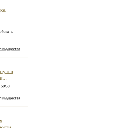
ке.
ребовать
ел имущества
нную в
...
 50/50
ел имущества
я
ности