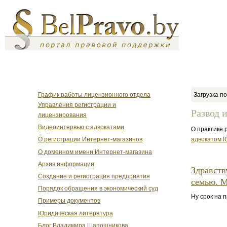
График работы лицензионного отдела
Загрузка по
Управления регистрации и
Развод 
лицензирования
Видеоинтервью с адвокатами
О практике 
адвокатом 
О регистрации Интернет-магазинов
О доменном имени Интернет-магазина
Архив информации
Здравств
Создание и регистрация предприятия
семью. М
Порядок обращения в экономический суд
Ну срок на 
Примеры документов
Юридическая литература
Блог Владимира Шапошникова