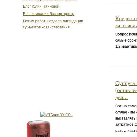
Блог Юлии Панковой
Блог компании Экспертцентр
Кредит н
Режим работы отдела ликвидации
же и явл
субъектов хозяйствования
Вопрос исчи
самые сроки
1/2 квартиры
Супруга 
(оставле
два...
Вот на само
случае - вы
выставлять 
затратное.С
разруливать