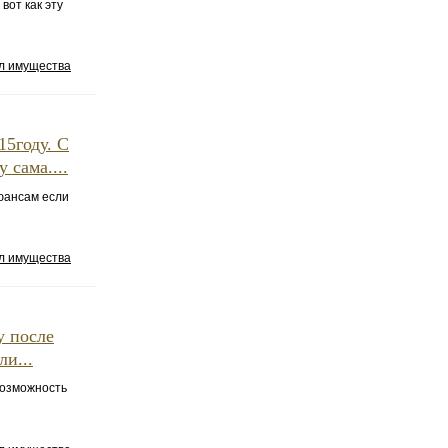
вот как эту
ел имущества
15году. С
 сама....
нюансам если
ел имущества
у после
ли...
возможность