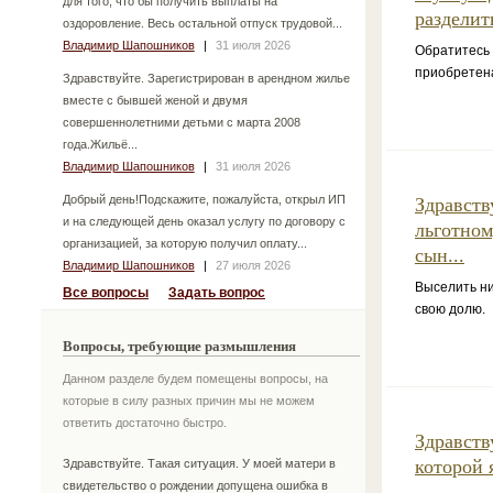
для того, что бы получить выплаты на
разделит
оздоровление. Весь остальной отпуск трудовой...
Владимир Шапошников
|
31 июля 2026
Обратитесь 
приобретена
Здравствуйте. Зарегистрирован в арендном жилье
вместе с бывшей женой и двумя
совершеннолетними детьми с марта 2008
года.Жильё...
Владимир Шапошников
|
31 июля 2026
Добрый день!Подскажите, пожалуйста, открыл ИП
Здравств
и на следующей день оказал услугу по договору с
льготном
организацией, за которую получил оплату...
сын...
Владимир Шапошников
|
27 июля 2026
Выселить ни
Все вопросы
Задать вопрос
свою долю.
Вопросы, требующие размышления
Данном разделе будем помещены вопросы, на
которые в силу разных причин мы не можем
ответить достаточно быстро.
Здравств
которой 
Здравствуйте. Такая ситуация. У моей матери в
свидетельство о рождении допущена ошибка в