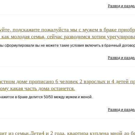
Развод и разд
уйте, подскажите пожалуйста мы с мужем в браке приоб
 как молодая семья, сейчас разводимся хотим урегулирова
к вы сформулировали вы не можете такие условия включить в браччный догово
Развод и разд
астном доме прописано 6 человек 2 взрослых и 4 детей п
кому какая часть дома останется.
нажитое в браке делится 50/50 между мужем и женой.
Развод и разд
ит из семьи,Дети4 и 2 года, квартира куплена мной до б