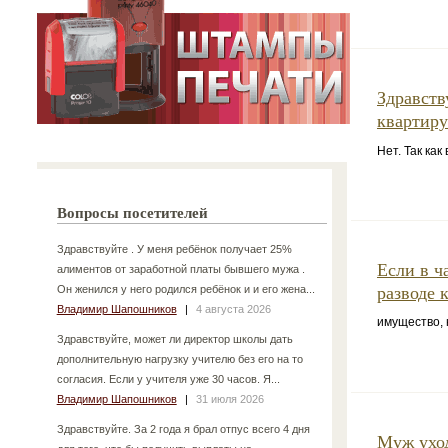
Здравств
квартиру
Нет. Так ка
Вопросы посетителей
Здравствуйте . У меня ребёнок получает 25%
Если в ч
алиментов от заработной платы бывшего мужа .
Он женился у него родился ребёнок и и его жена...
разводе 
Владимир Шапошников
|
4 августа 2026
имущество, 
Здравствуйте, может ли директор школы дать
дополнительную нагрузку учителю без его на то
согласия. Если у учителя уже 30 часов. Я...
Владимир Шапошников
|
31 июля 2026
Здравствуйте. За 2 года я брал отпус всего 4 дня
Муж уход