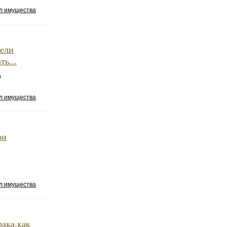
ел имущества
рели
ть...
р
ел имущества
ри
ел имущества
рака,как