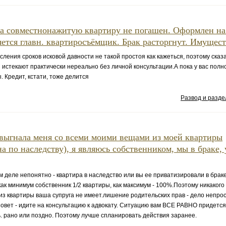
а совместнонажитую квартиру не погашен. Оформлен на
яется главн. квартиросъёмщик. Брак расторгнут. Имуществ
сления сроков исковой давности не такой простоя как кажеться, поэтому сказат
 истекают практически нереально без личной консультации.А пока у вас полн
. Кредит, кстати, тоже делится
Развод и разд
выгнала меня со всеми моими вещами из моей квартиры
на по наследству), я являюсь собственником, мы в браке, 
м деле непонятно - квартира в наследство или вы ее приватизировали в бра
 как минимум собственник 1/2 квартиры, как максимум - 100%.Поэтому никакого
из квартиры ваша супруга не имеет.лишение родительских прав - дело непро
овет - идите на консультацию к адвокату. Ситуацию вам ВСЕ РАВНО придется 
. рано или поздно. Поэтому лучше спланировать действия заранее.