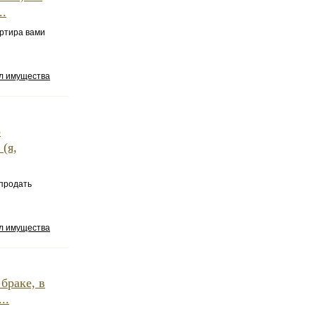
..
артира вами
ел имущества
о
(я,
 продать
ел имущества
браке, в
..