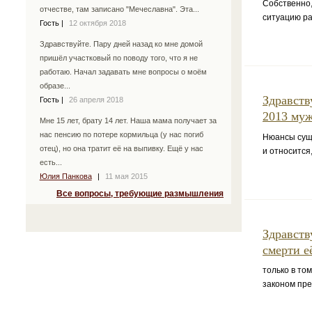
Собственно,
отчестве, там записано "Мечеславна". Эта...
ситуацию ра
Гость
|
12 октября 2018
Здравствуйте. Пару дней назад ко мне домой
пришёл участковый по поводу того, что я не
работаю. Начал задавать мне вопросы о моём
образе...
Здравств
Гость
|
26 апреля 2018
2013 муж
Мне 15 лет, брату 14 лет. Наша мама получает за
нас пенсию по потере кормильца (у нас погиб
Нюансы суще
отец), но она тратит её на выпивку. Ещё у нас
и относится
есть...
Юлия Панкова
|
11 мая 2015
Все вопросы, требующие размышления
Здравств
смерти е
только в то
законом пр