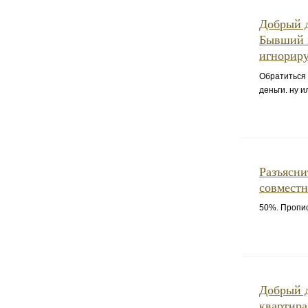
Добрый д
Бывший 
игнорируе
Обратиться 
деньги. ну 
Разъясни
совместн
50%. Пропис
Добрый д
квартира