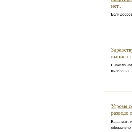
нет...
Если добров
Здравств
выписать
Сначала над
выселения.
Угрозы с
разводе 
Ваша мать и
оформлено э