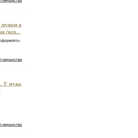
ел имущества
м мужем в
я (вся...
ь оформлять-
ел имущества
. У мужа
.
ел имущества