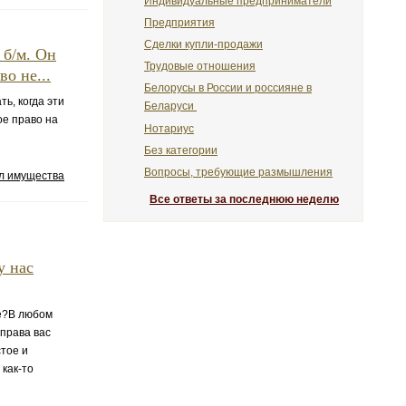
Индивидуальные предприниматели
Предприятия
Сделки купли-продажи
 б/м. Он
Трудовые отношения
о не...
Белорусы в России и россияне в
ь, когда эти
Беларуси
ое право на
Нотариус
Без категории
Вопросы, требующие размышления
ел имущества
Все ответы за последнюю неделю
у нас
ке?В любом
 права вас
стое и
как-то