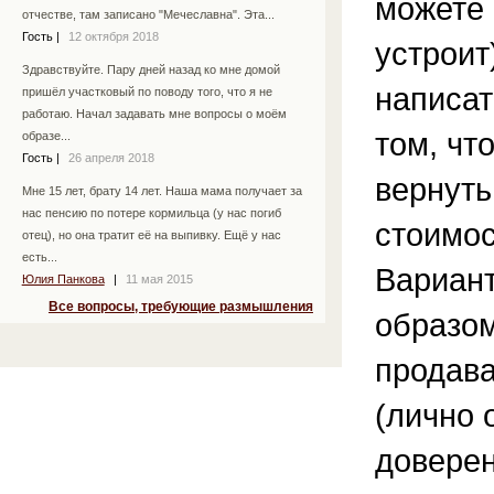
можете 
отчестве, там записано "Мечеславна". Эта...
Гость
|
12 октября 2018
устроит
Здравствуйте. Пару дней назад ко мне домой
написат
пришёл участковый по поводу того, что я не
работаю. Начал задавать мне вопросы о моём
том, чт
образе...
Гость
|
26 апреля 2018
вернуть
Мне 15 лет, брату 14 лет. Наша мама получает за
нас пенсию по потере кормильца (у нас погиб
стоимос
отец), но она тратит её на выпивку. Ещё у нас
есть...
Вариант
Юлия Панкова
|
11 мая 2015
Все вопросы, требующие размышления
образом
продава
(лично 
доверен