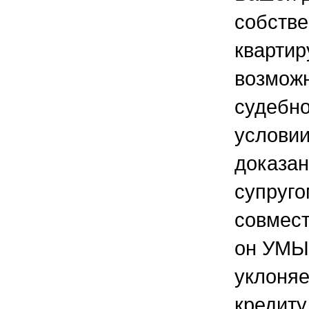
собстве
квартиру
возмож
судебно
условии
доказан
супруго
совмест
он УМ
уклоняе
кредиту