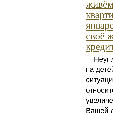
живём
кварти
январ
своё 
кредит
Неупла
на дете
ситуаци
относит
увелич
Вашей д