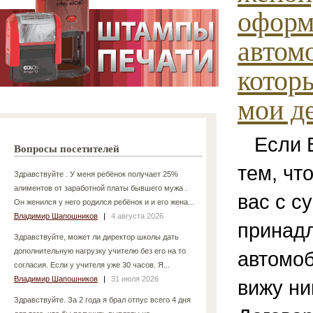
оформ
автом
котор
мои де
Если В
Вопросы посетителей
тем, чт
Здравствуйте . У меня ребёнок получает 25%
алиментов от заработной платы бывшего мужа .
вас с с
Он женился у него родился ребёнок и и его жена...
Владимир Шапошников
|
4 августа 2026
принадл
Здравствуйте, может ли директор школы дать
дополнительную нагрузку учителю без его на то
автомоб
согласия. Если у учителя уже 30 часов. Я...
Владимир Шапошников
|
31 июля 2026
вижу ни
Здравствуйте. За 2 года я брал отпус всего 4 дня