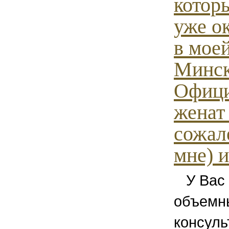
котор
уже ок
в моей
Минск
Офици
женат 
сожал
мне) и.
У Вас 
объемн
консуль