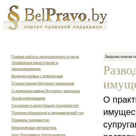
График работы лицензионного отдела
Загрузка поиска п
Управления регистрации и
Разво
лицензирования
Видеоинтервью с адвокатами
имуще
О регистрации Интернет-магазинов
О доменном имени Интернет-магазина
О практ
Архив информации
Создание и регистрация предприятия
имущес
Порядок обращения в экономический суд
Примеры документов
супруга
Юридическая литература
Блог Владимира Шапошникова