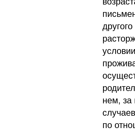
возраст
письмен
другого
расторж
условии
прожива
осущес
родител
нем, за
случаев
по отно