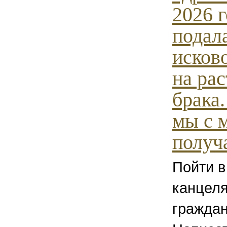
2026 г
подала
исков
на ра
брака
мы с 
получа
Пойти в
канцел
граждан