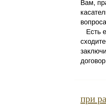
Вам, пр
касател
вопроса
Есть е
сходите
заключ
договор
при р