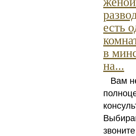
женой
развод
есть о
комна
в минс
на...
Вам не
полноц
консуль
Выбирай
звоните