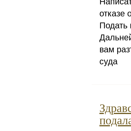
Написат
отказе о
Подать 
Дальне
вам раз
суда
Здрав
подал