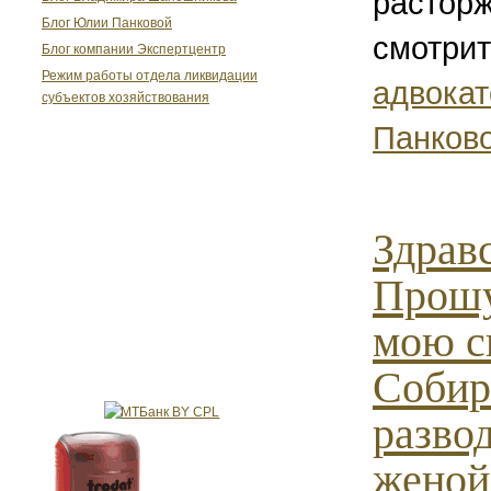
расторж
Блог Юлии Панковой
смотри
Блог компании Экспертцентр
Режим работы отдела ликвидации
адвока
субъектов хозяйствования
Панков
Здрав
Прошу
мою с
Собир
развод
женой,