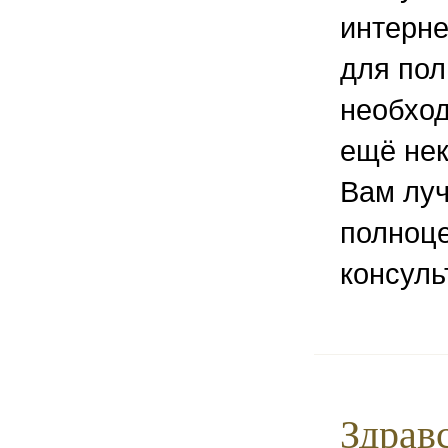
интерне
для пол
необход
ещё нек
Вам луч
полноц
консуль
Здравс