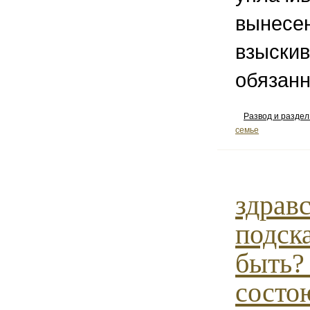
вынесе
взыскив
обязанн
Развод и разде
семье
здравс
подск
быть?
состою