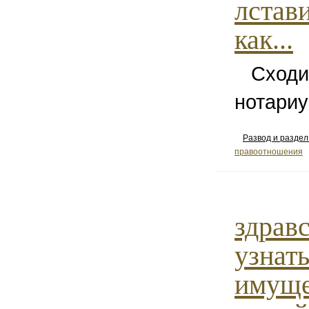
лстави
как...
Сходит
нотариу
Развод и разде
правоотношения
здравс
узнать
имуще