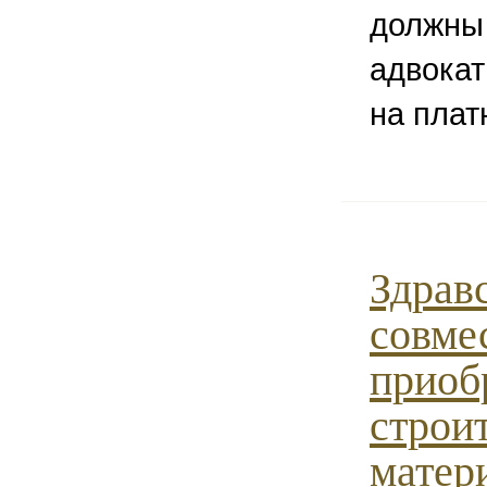
должны 
адвокат
на плат
Здравс
совме
приоб
строи
матер