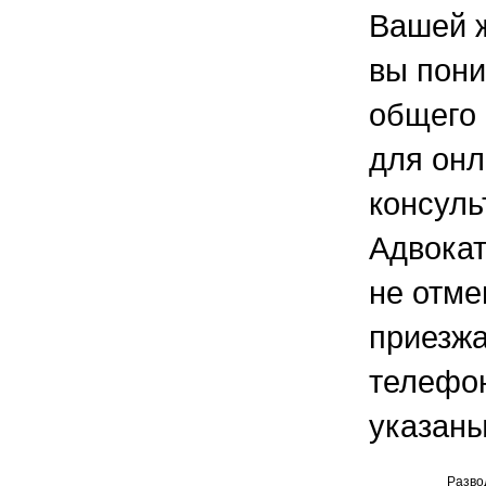
Вашей ж
вы пони
общего 
для онл
консуль
Адвокат
не отме
приезжа
телефо
указаны
Разво