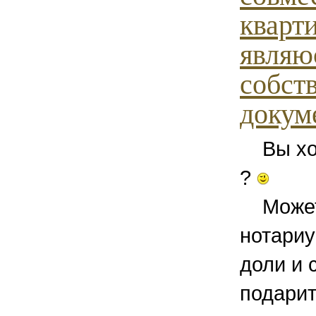
кварти
являю
собст
докуме
Вы хор
?
Можете
нотариу
доли и 
подари