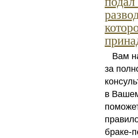
подал
разво
котор
принад
Вам на
за полн
консуль
в Вашем
поможе
правило
браке-п