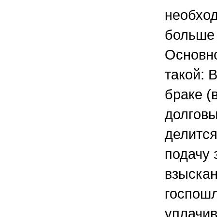
необход
больше
Основн
такой: 
браке (
долговы
делится
подачу 
взыска
госпош
уплачив