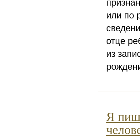
признан
или по 
сведени
отце ре
из запи
рождени
Я пиш
челове