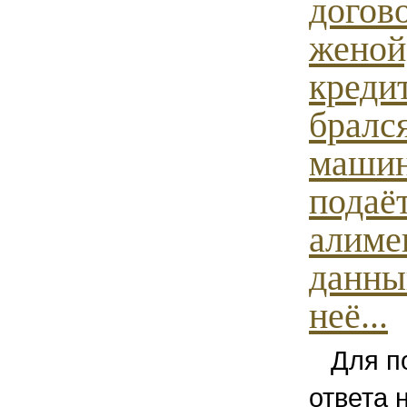
догов
женой
креди
брался
машин
подаёт
алиме
данны
неё...
Для по
ответа 