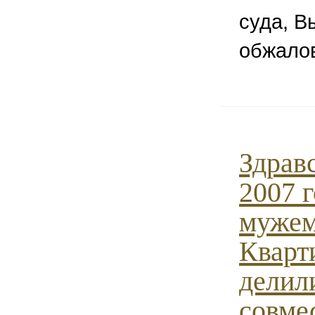
суда, В
обжалов
Здрав
2007 
мужем
Кварт
делили
совме