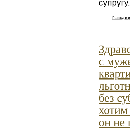
супругу.
Развод и 
Здравс
с муж
кварти
льгот
без с
хотим 
он не