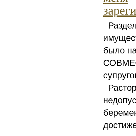
зареги
Раздел
имущест
было на
СОВМЕ
супруго
Растор
недопус
беремен
достиж