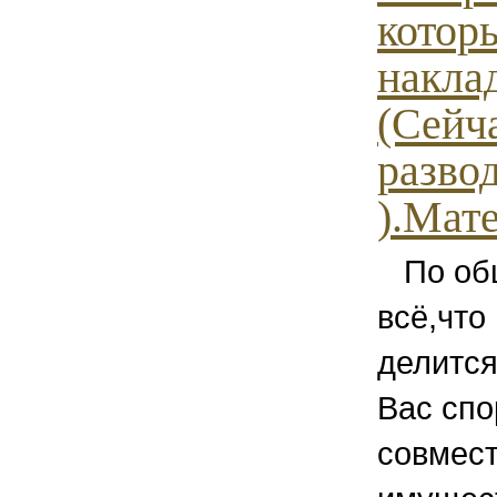
котор
накла
(Сейч
разво
).Мате
По общ
всё,что
делится
Вас спо
совмест