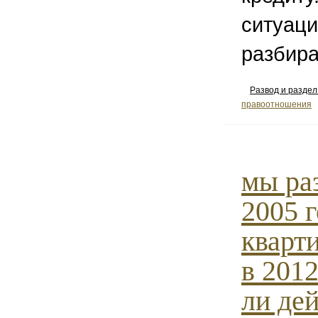
ситуаци
разбира
Развод и разде
правоотношения
мы ра
2005 г
кварт
в 201
ли дей