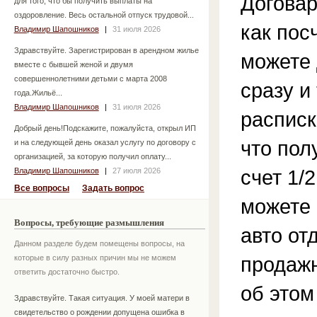
Договар
для того, что бы получить выплаты на
оздоровление. Весь остальной отпуск трудовой...
как пос
Владимир Шапошников
|
31 июля 2026
Здравствуйте. Зарегистрирован в арендном жилье
можете 
вместе с бывшей женой и двумя
совершеннолетними детьми с марта 2008
сразу и
года.Жильё...
Владимир Шапошников
|
31 июля 2026
расписк
Добрый день!Подскажите, пожалуйста, открыл ИП
что пол
и на следующей день оказал услугу по договору с
организацией, за которую получил оплату...
счет 1/
Владимир Шапошников
|
27 июля 2026
Все вопросы
Задать вопрос
можете
Вопросы, требующие размышления
авто отд
Данном разделе будем помещены вопросы, на
продажн
которые в силу разных причин мы не можем
ответить достаточно быстро.
об этом
Здравствуйте. Такая ситуация. У моей матери в
свидетельство о рождении допущена ошибка в