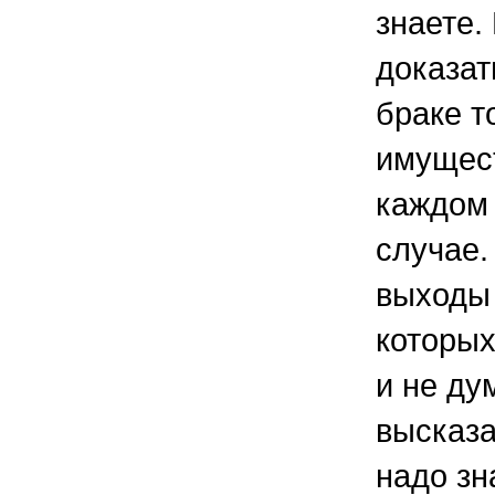
знаете.
доказат
браке т
имущест
каждом
случае.
выходы 
которых
и не ду
высказа
надо зн