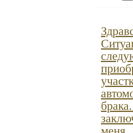
Здрав
Ситуа
следу
приоб
участ
автом
брака
заклю
меня