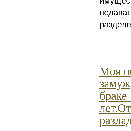
имущест
подават
разделе
Моя п
замуж
браке 
лет.О
разла