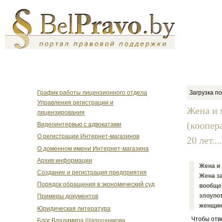
График работы лицензионного отдела
Загрузка по
Управления регистрации и
Жена и 
лицензирования
(коопер
Видеоинтервью с адвокатами
О регистрации Интернет-магазинов
20 лет....
О доменном имени Интернет-магазина
Архив информации
Жена и 
Создание и регистрация предприятия
Жена за
Порядок обращения в экономический суд
вообще 
злоупот
Примеры документов
женщин
Юридическая литература
Чтобы ответ
Блог Владимира Шапошникова