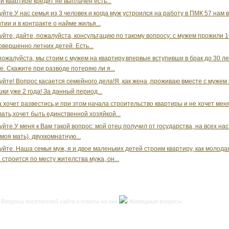
й квартире кредит не выплачен есть...
уйте.У нас семья из 3 человек и когда муж устроился на работу в ПМК 57 нам 
тии и в контракте о найме жилья...
уйте, дайте, пожалуйста, консультацию по такому вопросу: с мужем прожили 16
овершенно летних детей. Есть...
пожалуйста, мы стоим с мужем на квартиру,впервые вступивши в брак до 30 ле
ге. Скажите при разводе потеряю ли я...
уйте! Вопрос касается семейного дела!Я ,как жена ,проживаю вместе с мужем 
ки уже 2 года! За данный период...
 хочет развестись,и при этом начала строительство квартиры и не хочет мен
ать,хочет быть единственной хозяйкой...
уйте.У меня к Вам такой вопрос: мой отец получил от государства, на всех нас
 моя мать), двухкомнатную...
уйте. Наша семья муж, я и двое маленьких детей строим квартиру, как молода
 строится по месту жителства мужа, он...
Вопросы посетителей сайта и ответы на них
Жилищные вопросы