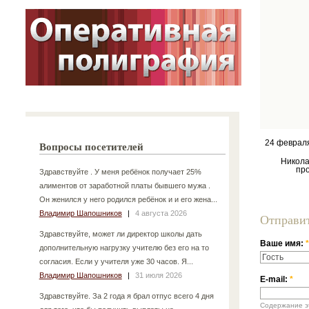
24 феврал
Вопросы посетителей
Никола
пр
Здравствуйте . У меня ребёнок получает 25%
алиментов от заработной платы бывшего мужа .
Он женился у него родился ребёнок и и его жена...
Владимир Шапошников
|
4 августа 2026
Отправи
Здравствуйте, может ли директор школы дать
Ваше имя:
*
дополнительную нагрузку учителю без его на то
согласия. Если у учителя уже 30 часов. Я...
Владимир Шапошников
|
31 июля 2026
E-mail:
*
Здравствуйте. За 2 года я брал отпус всего 4 дня
Содержание эт