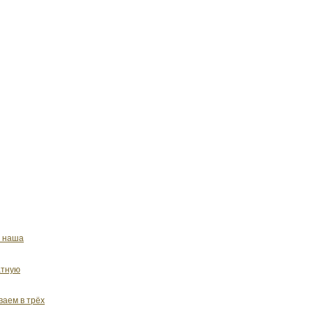
я наша
атную
ваем в трёх