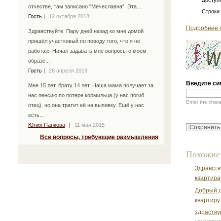
отчестве, там записано "Мечеславна". Эта...
Строки
Гость
|
12 октября 2018
Подробнее 
Здравствуйте. Пару дней назад ко мне домой
пришёл участковый по поводу того, что я не
работаю. Начал задавать мне вопросы о моём
образе...
Гость
|
26 апреля 2018
Введите си
Мне 15 лет, брату 14 лет. Наша мама получает за
нас пенсию по потере кормильца (у нас погиб
Enter the char
отец), но она тратит её на выпивку. Ещё у нас
есть...
Юлия Панкова
|
11 мая 2015
Все вопросы, требующие размышления
Похожие
Здравств
квартира
Добрый д
квартиру
здраству