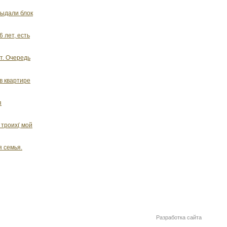
выдали блок
 лет, есть
т. Очередь
в квартире
я
 троих( мой
я семья.
Разработка сайта