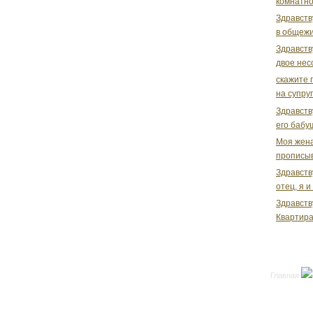
комнатно
Здравств
в общежи
Здравств
двое нес
скажите 
на супру
Здравств
его бабуш
Моя жена
прописыв
Здравств
отец, я и
Здравств
Квартира
Главная