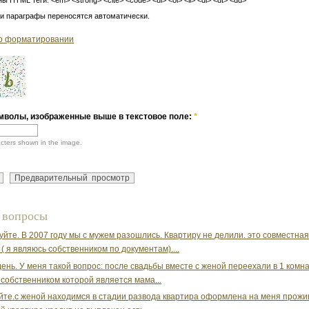
 и параграфы переносятся автоматически.
о форматировании
мволы, изображенные выше в текстовое поле:
*
acters shown in the image.
 вопросы
уйте. В 2007 году мы с мужем разошлись. Квартиру не делили. это совместна
 ( я являюсь собственником по документам)....
ень. У меня такой вопрос: после свадьбы вместе с женой переехали в 1 комн
 собственником которой является мама...
йте.с женой находимся в стадии развода квартира оформлена на меня прожи