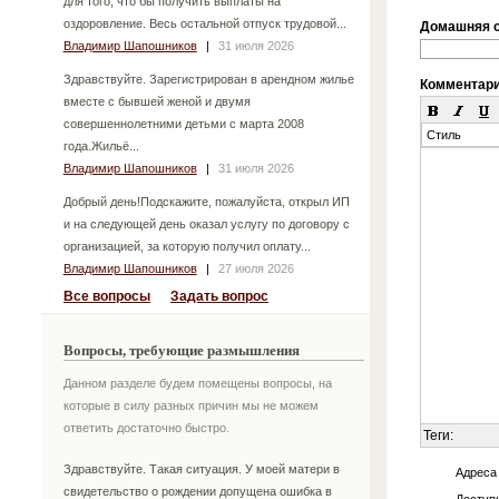
для того, что бы получить выплаты на
оздоровление. Весь остальной отпуск трудовой...
Домашняя с
Владимир Шапошников
|
31 июля 2026
Здравствуйте. Зарегистрирован в арендном жилье
Комментар
вместе с бывшей женой и двумя
совершеннолетними детьми с марта 2008
Стиль
года.Жильё...
Владимир Шапошников
|
31 июля 2026
Добрый день!Подскажите, пожалуйста, открыл ИП
и на следующей день оказал услугу по договору с
организацией, за которую получил оплату...
Владимир Шапошников
|
27 июля 2026
Все вопросы
Задать вопрос
Вопросы, требующие размышления
Данном разделе будем помещены вопросы, на
которые в силу разных причин мы не можем
ответить достаточно быстро.
Теги:
Здравствуйте. Такая ситуация. У моей матери в
Адреса
свидетельство о рождении допущена ошибка в
Доступн