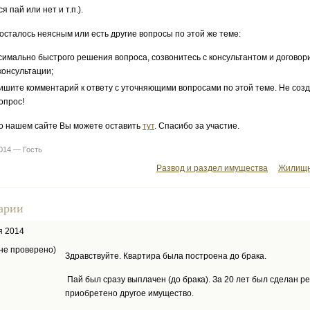
 пай или нет и т.п.).
 осталось неясным или есть другие вопросы по этой же теме:
симально быстрого решения вопроса, созвонитесь с консультантом и договор
консультации;
ишите комментарий к ответу с уточняющими вопросами по этой теме. Не соз
опрос!
о нашем сайте Вы можете оставить
тут
. Спасибо за участие.
014 — Гость
Развод и раздел имущества
Жилищн
арии
я 2014
не проверено)
Здравствуйте. Квартира была построена до брака.
Пай был сразу выплачен (до брака). За 20 лет был сделан ре
приобретено другое имущество.