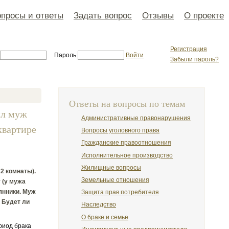
просы и ответы
Задать вопрос
Отзывы
О проекте
Регистрация
Пароль
Войти
Забыли пароль?
Ответы на вопросы по темам
ил муж
Административные правонарушения
квартире
Вопросы уголовного права
Гражданские правоотношения
Исполнительное производство
Жилищные вопросы
 2 комнаты).
Земельные отношения
 (у мужа
мянники. Муж
Защита прав потребителя
 Будет ли
Наследство
О браке и семье
риод брака