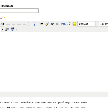
траница:
ий:
*
Формат
Шриф
 страниц и электронной почты автоматически преобразуются в ссылки.
ы HTML теги: <em> <strong> <cite> <code> <ul> <ol> <li> <dl> <dt> <dd>