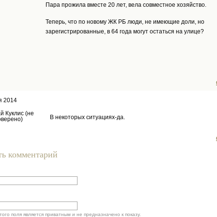
Пара прожила вместе 20 лет, вела совместное хозяйство.
Теперь, что по новому ЖК РБ люди, не имеющие доли, но
зарегистрированные, в 64 года могут остаться на улице?
я 2014
й Куклис (не
В некоторых ситуациях-да.
оверено)
ть комментарий
ого поля является приватным и не предназначено к показу.