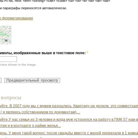
ы HTML теги: <em> <strong> <cite> <code> <ul> <ol> <li> <dl> <dt> <dd>
 и параграфы переносятся автоматически.
о форматировании
мволы, изображенные выше в текстовое поле:
*
acters shown in the image.
 вопросы
уйте. В 2007 году мы с мужем разошлись. Квартиру не делили. это совместна
 ( я являюсь собственником по документам)....
уйте.У нас семья из 3 человек и когда муж устроился на работу в ПМК 57 нам 
тии и в контракте о найме жилья...
ень. У меня такой вопрос: после свадьбы вместе с женой переехали в 1 комн