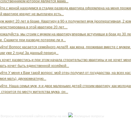
 собственником которой является мама...
йте.с женой находимся в стадии развода квартира оформлена на меня прожи
й квартире кредит не выплачен есть...
уж живут 20 лет в браке. Квартиру в 90-х получилил муж (кооперативная, 2 ко
егистрирована в этой квартире 20 лет....
пожалуйста, мы стоим с мужем на квартиру,впервые вступивши в брак до 30 ле
ге. Скажите при разводе потеряю ли я...
уйте! Вопрос касается семейного дела!Я ,как жена ,проживаю вместе с мужем 
ки уже 2 года! За данный период...
 хочет развестись,и при этом начала строительство квартиры и не хочет мен
ать,хочет быть единственной хозяйкой...
уйте.У меня к Вам такой вопрос: мой отец получил от государства, на всех нас
 моя мать), двухкомнатную...
уйте. Наша семья муж, я и двое маленьких детей строим квартиру, как молода
 строится по месту жителства мужа, он...
Вопросы посетителей сайта и ответы на них
Жилищные вопросы