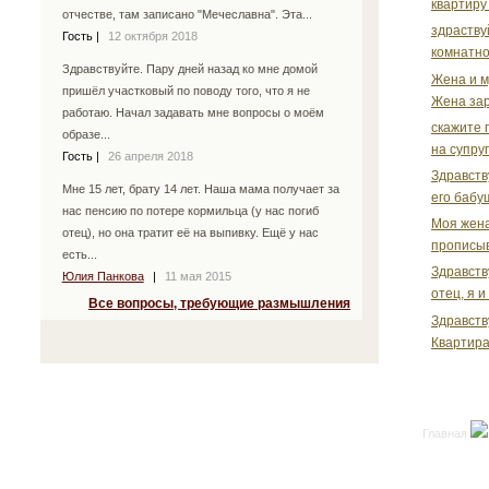
квартиру
отчестве, там записано "Мечеславна". Эта...
здраству
Гость
|
12 октября 2018
комнатно
Здравствуйте. Пару дней назад ко мне домой
Жена и м
пришёл участковый по поводу того, что я не
Жена зар
работаю. Начал задавать мне вопросы о моём
скажите 
образе...
на супру
Гость
|
26 апреля 2018
Здравств
Мне 15 лет, брату 14 лет. Наша мама получает за
его бабуш
нас пенсию по потере кормильца (у нас погиб
Моя жена
отец), но она тратит её на выпивку. Ещё у нас
прописыв
есть...
Здравств
Юлия Панкова
|
11 мая 2015
отец, я и
Все вопросы, требующие размышления
Здравств
Квартира
Главная