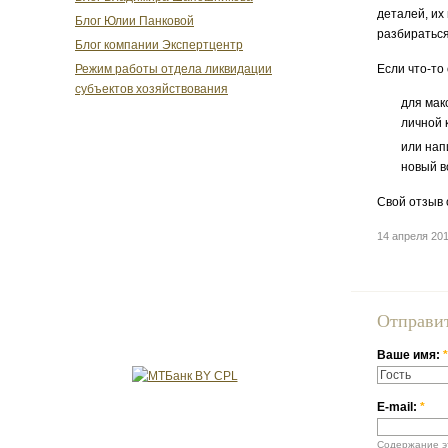
деталей, их
Блог Юлии Панковой
разбираться
Блог компании Экспертцентр
Если что-то
Режим работы отдела ликвидации
субъектов хозяйствования
для мак
личной 
или нап
новый в
Свой отзыв 
14 апреля 20
Отправи
Ваше имя:
*
E-mail:
*
Содержание эт