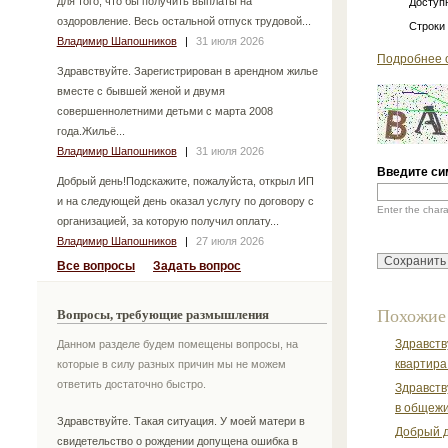
для того, что бы получить выплаты на
Доступн
оздоровление. Весь остальной отпуск трудовой...
Строки
Владимир Шапошников
|
31 июля 2026
Подробнее 
Здравствуйте. Зарегистрирован в арендном жилье
вместе с бывшей женой и двумя
совершеннолетними детьми с марта 2008
года.Жильё...
Владимир Шапошников
|
31 июля 2026
Введите си
Добрый день!Подскажите, пожалуйста, открыл ИП
и на следующей день оказал услугу по договору с
Enter the char
организацией, за которую получил оплату...
Владимир Шапошников
|
27 июля 2026
Все вопросы
Задать вопрос
Похожие
Вопросы, требующие размышления
Здравств
Данном разделе будем помещены вопросы, на
квартира
которые в силу разных причин мы не можем
ответить достаточно быстро.
Здравств
в общежи
Здравствуйте. Такая ситуация. У моей матери в
Добрый д
свидетельство о рождении допущена ошибка в