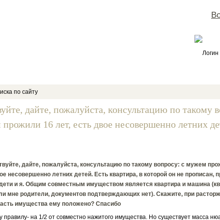
Во
Логин
иска по сайту
вуйте, дайте, пожалуйста, консультацию по такому 
 прожили 16 лет, есть двое несовершенно летних де
вуйте, дайте, пожалуйста, консультацию по такому вопросу: с мужем прож
ое несовершенно летних детей. Есть квартира, в которой он не прописан, 
 дети и я. Общим совместным имуществом является квартира и машина (к
ли мне родители, документов подтверждающих нет). Скажите, при растор
часть имущества ему положено? Спасибо
равилу- на 1/2 от совместно нажитого имущества. Но существует масса ню