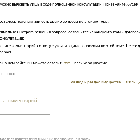
 можно выяснить лишь в ходе полноценной консультации. Приезжайте, будем
.
 осталось неясным или есть другие вопросы по этой же теме:
симально быстрого решения вопроса, созвонитесь с консультантом и договор
консультации;
ишите комментарий к ответу с уточняющими вопросами по этой теме. Не соз
опрос!
о нашем сайте Вы можете оставить
тут
. Спасибо за участие.
14 — Гость
Развод и раздел имущества
Жилищн
ть комментарий
ого поля является приватным и не предназначено к показу.