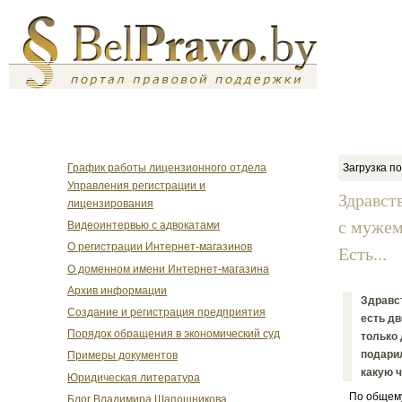
График работы лицензионного отдела
Загрузка по
Управления регистрации и
Здравст
лицензирования
с мужем
Видеоинтервью с адвокатами
О регистрации Интернет-магазинов
Есть...
О доменном имени Интернет-магазина
Архив информации
Здравст
Создание и регистрация предприятия
есть дв
Порядок обращения в экономический суд
только
подари
Примеры документов
какую 
Юридическая литература
По общему п
Блог Владимира Шапошникова