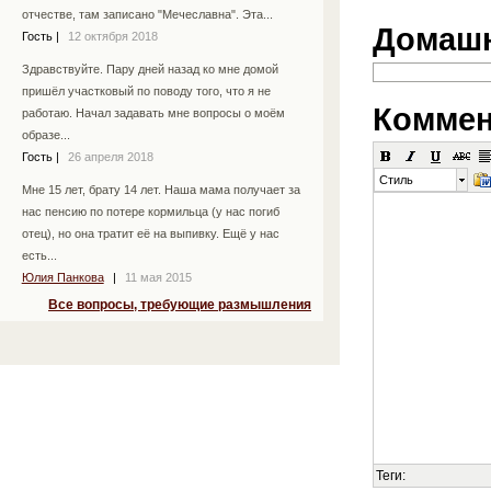
отчестве, там записано "Мечеславна". Эта...
Домашн
Гость
|
12 октября 2018
Здравствуйте. Пару дней назад ко мне домой
пришёл участковый по поводу того, что я не
Коммен
работаю. Начал задавать мне вопросы о моём
образе...
Гость
|
26 апреля 2018
Стиль
Мне 15 лет, брату 14 лет. Наша мама получает за
нас пенсию по потере кормильца (у нас погиб
отец), но она тратит её на выпивку. Ещё у нас
есть...
Юлия Панкова
|
11 мая 2015
Все вопросы, требующие размышления
Теги: