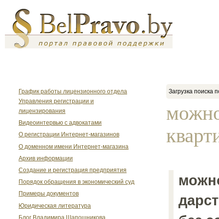
График работы лицензионного отдела
Загрузка поиска п
Управления регистрации и
можно
лицензирования
Видеоинтервью с адвокатами
кварт
О регистрации Интернет-магазинов
О доменном имени Интернет-магазина
Архив информации
Создание и регистрация предприятия
можн
Порядок обращения в экономический суд
Примеры документов
дарст
Юридическая литература
Блог Владимира Шапошникова