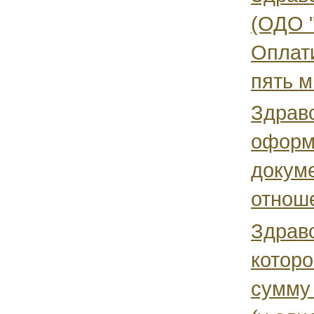
(ОДО "
Оплат
пять м
Здравс
оформ
докуме
отноше
Здравс
которо
сумму 