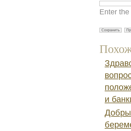
Enter the
Похож
Здравс
вопро
положе
и банки
Добрый
береме