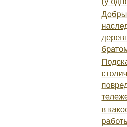
(у одно
Добрый
наслед
деревн
братом
Подска
столич
повре
тележе
в како
работ