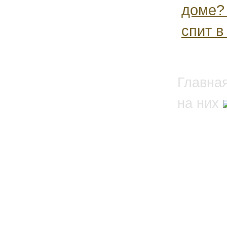
доме?
спит в 
Главна
на них