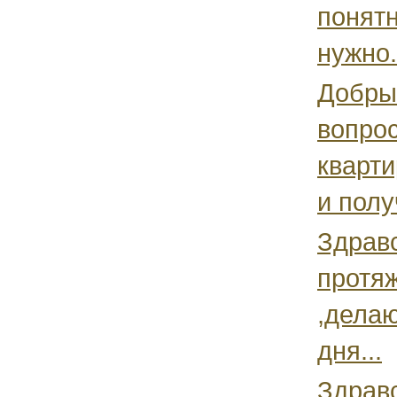
понятн
нужно.
Добрый
вопрос
кварти
и полу
Здравс
протяж
,делаю
дня...
Здравс