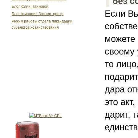
без с
Блог Юлии Панковой
Если Вы
Блог компании Экспертцентр
Режим работы отдела ликвидации
собстве
субъектов хозяйствования
можете 
своему 
то лицо
подарит
дара от
это акт,
дарит, 
единств