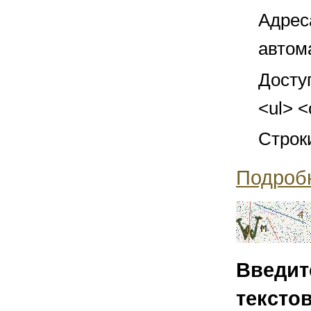
Адрес
автом
Досту
<ul> <
Строк
Подроб
Введит
тексто