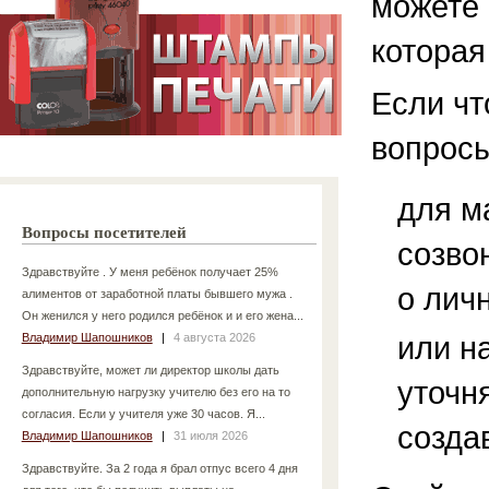
можете 
которая
Если чт
вопросы
для м
Вопросы посетителей
созво
Здравствуйте . У меня ребёнок получает 25%
о лич
алиментов от заработной платы бывшего мужа .
Он женился у него родился ребёнок и и его жена...
или н
Владимир Шапошников
|
4 августа 2026
Здравствуйте, может ли директор школы дать
уточн
дополнительную нагрузку учителю без его на то
согласия. Если у учителя уже 30 часов. Я...
созда
Владимир Шапошников
|
31 июля 2026
Здравствуйте. За 2 года я брал отпус всего 4 дня