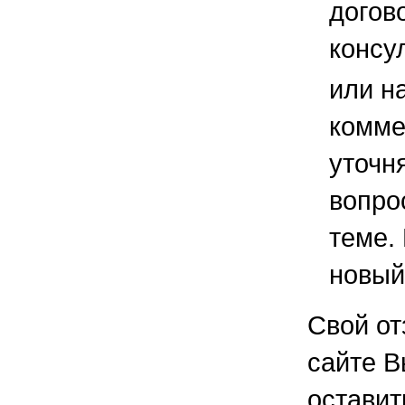
догов
консу
или н
комме
уточ
вопро
теме.
новый
Свой от
сайте В
остави