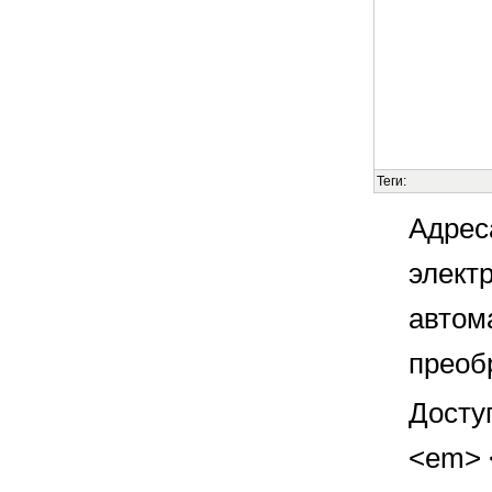
Теги:
Адрес
элект
автом
преоб
Досту
<em> <