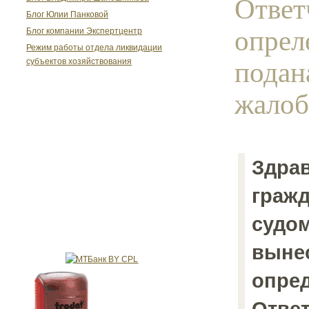
Ответ
Блог Юлии Панковой
опрел
Блог компании Экспертцентр
Режим работы отдела ликвидации
подан
субъектов хозяйствования
жалоба
Здрав
гражд
судо
выне
опред
Ответ