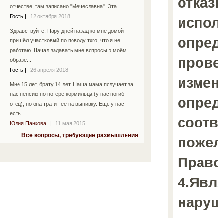
отка
отчестве, там записано "Мечеславна". Эта...
Гость
|
12 октября 2018
испол
Здравствуйте. Пару дней назад ко мне домой
опред
пришёл участковый по поводу того, что я не
работаю. Начал задавать мне вопросы о моём
прове
образе...
Гость
|
26 апреля 2018
изме
Мне 15 лет, брату 14 лет. Наша мама получает за
нас пенсию по потере кормильца (у нас погиб
опре
отец), но она тратит её на выпивку. Ещё у нас
есть...
соотв
Юлия Панкова
|
11 мая 2015
Все вопросы, требующие размышления
пожел
Прав
4.Явл
нару