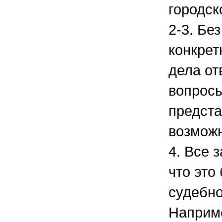
городск
2-3. Бе
конкрет
дела от
вопрос
предста
возмож
4. Все з
что это
судебно
Наприме