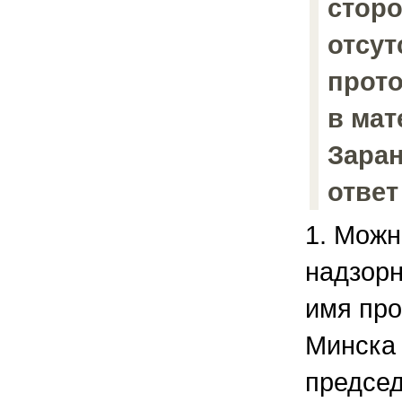
стор
отсут
прото
в мат
Заран
ответ
1. Можн
надзор
имя про
Минска 
председ