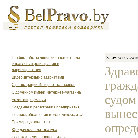
График работы лицензионного отдела
Загрузка поиска п
Управления регистрации и
Здрав
лицензирования
Видеоинтервью с адвокатами
гражд
О регистрации Интернет-магазинов
О доменном имени Интернет-магазина
судом
Архив информации
Создание и регистрация предприятия
вынес
Порядок обращения в экономический суд
Примеры документов
опред
Юридическая литература
Блог Владимира Шапошникова