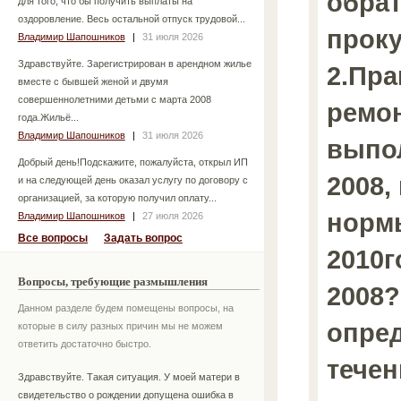
обрат
для того, что бы получить выплаты на
оздоровление. Весь остальной отпуск трудовой...
прок
Владимир Шапошников
|
31 июля 2026
Здравствуйте. Зарегистрирован в арендном жилье
2.Пра
вместе с бывшей женой и двумя
совершеннолетними детьми с марта 2008
ремон
года.Жильё...
Владимир Шапошников
|
31 июля 2026
выпо
Добрый день!Подскажите, пожалуйста, открыл ИП
2008,
и на следующей день оказал услугу по договору с
организацией, за которую получил оплату...
норм
Владимир Шапошников
|
27 июля 2026
Все вопросы
Задать вопрос
2010г
Вопросы, требующие размышления
2008?
Данном разделе будем помещены вопросы, на
опред
которые в силу разных причин мы не можем
ответить достаточно быстро.
течен
Здравствуйте. Такая ситуация. У моей матери в
свидетельство о рождении допущена ошибка в