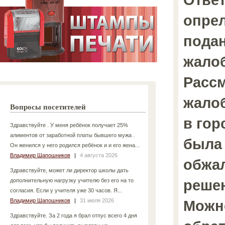
опре
подан
жалоб
Расс
жало
Вопросы посетителей
в гор
Здравствуйте . У меня ребёнок получает 25%
алиментов от заработной платы бывшего мужа .
была 
Он женился у него родился ребёнок и и его жена...
Владимир Шапошников
|
4 августа 2026
обжал
Здравствуйте, может ли директор школы дать
реше
дополнительную нагрузку учителю без его на то
согласия. Если у учителя уже 30 часов. Я...
Владимир Шапошников
|
31 июля 2026
Можн
Здравствуйте. За 2 года я брал отпус всего 4 дня