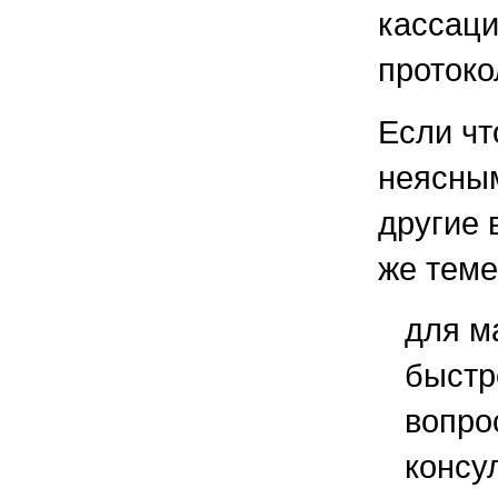
кассаци
протоко
Если чт
неясным
другие 
же теме
для м
быстр
вопро
консу