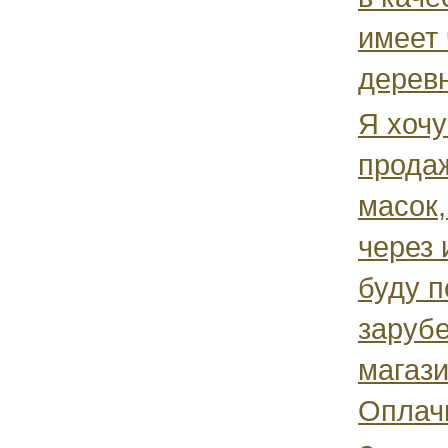
имеет 
деревн
Я хочу
прода
масок,
через 
буду п
заруб
магаз
Оплачи