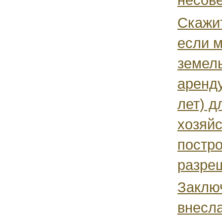
Скажит
если 
земель
аренду
лет) д
хозяй
постро
разреш
Заклю
внесл