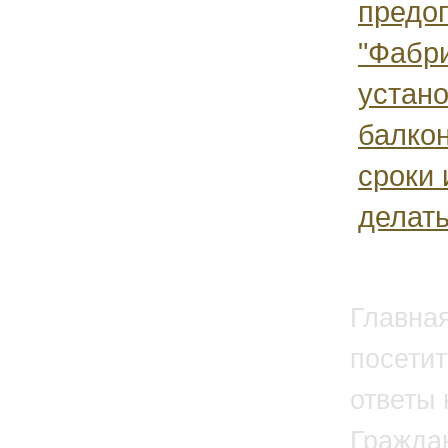
предо
"Фабри
устано
балкон
сроки 
делат
Главна
посетит
ответы 
Гражда