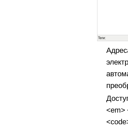
Теги:
Адрес
элект
автом
преоб
Досту
<em> <
<code>