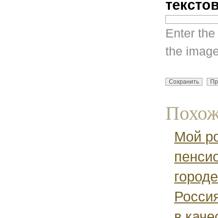
тексто
Enter the
the image
Похож
Мой ро
пенсио
городе
Россия
в каче