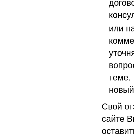
догов
консу
или н
комме
уточ
вопро
теме.
новый
Свой от
сайте В
остави