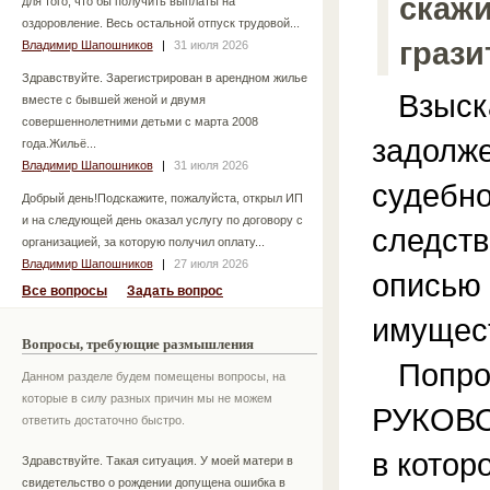
скажи
для того, что бы получить выплаты на
оздоровление. Весь остальной отпуск трудовой...
грази
Владимир Шапошников
|
31 июля 2026
Здравствуйте. Зарегистрирован в арендном жилье
Взыск
вместе с бывшей женой и двумя
совершеннолетними детьми с марта 2008
задолже
года.Жильё...
Владимир Шапошников
|
31 июля 2026
судебно
Добрый день!Подскажите, пожалуйста, открыл ИП
и на следующей день оказал услугу по договору с
следств
организацией, за которую получил оплату...
Владимир Шапошников
|
27 июля 2026
описью 
Все вопросы
Задать вопрос
имущес
Вопросы, требующие размышления
Попроб
Данном разделе будем помещены вопросы, на
которые в силу разных причин мы не можем
РУКОВО
ответить достаточно быстро.
в котор
Здравствуйте. Такая ситуация. У моей матери в
свидетельство о рождении допущена ошибка в