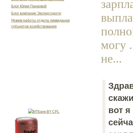
зарпл
Блог Юлии Панковой
выпла
Блог компании Экспертцентр
Режим работы отдела ликвидации
полно
субъектов хозяйствования
могу .
не...
Здрав
скажи
вот я
сейча