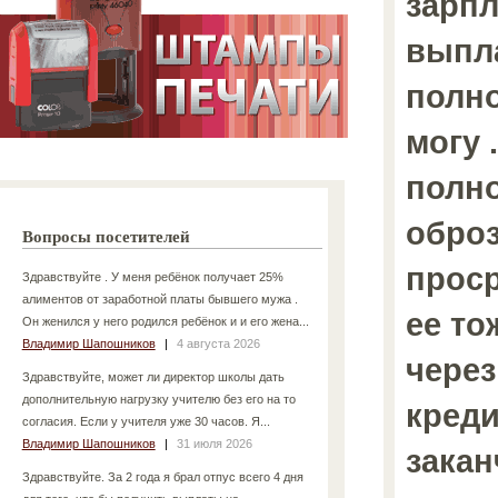
зарпл
выпл
полно
могу 
полно
обро
Вопросы посетителей
проср
Здравствуйте . У меня ребёнок получает 25%
алиментов от заработной платы бывшего мужа .
ее то
Он женился у него родился ребёнок и и его жена...
Владимир Шапошников
|
4 августа 2026
через
Здравствуйте, может ли директор школы дать
дополнительную нагрузку учителю без его на то
креди
согласия. Если у учителя уже 30 часов. Я...
Владимир Шапошников
|
31 июля 2026
закан
Здравствуйте. За 2 года я брал отпус всего 4 дня