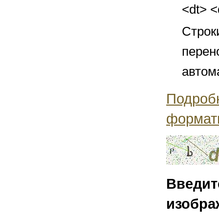
<dt> 
Строк
перен
автом
Подроб
формат
Введит
изобра