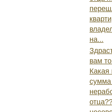
перешл
кварт
владел
на...
Здраст
вам то
Какая
сумма
нераб
отца??
несове