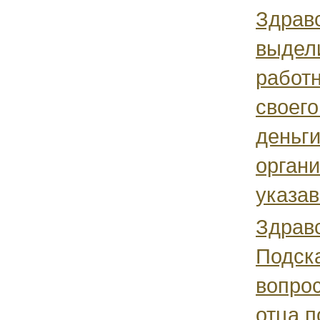
Здравс
выдел
работн
своего
деньги
органи
указав 
Здравс
Подск
вопрос
отца п