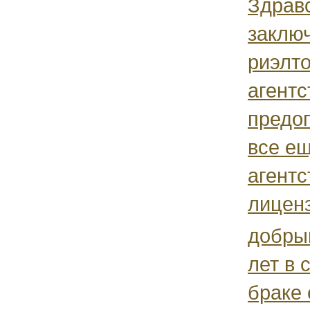
Здрав
заключ
риэлт
агентс
предоп
все ещ
агент
лиценз
добры
лет в 
браке 