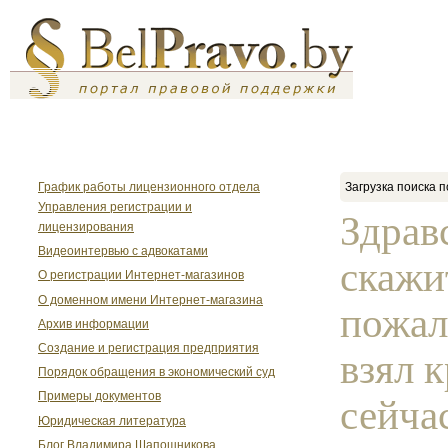
График работы лицензионного отдела
Загрузка поиска п
Управления регистрации и
Здрав
лицензирования
Видеоинтервью с адвокатами
скажи
О регистрации Интернет-магазинов
О доменном имени Интернет-магазина
пожал
Архив информации
Создание и регистрация предприятия
взял 
Порядок обращения в экономический суд
Примеры документов
сейча
Юридическая литература
Блог Владимира Шапошникова