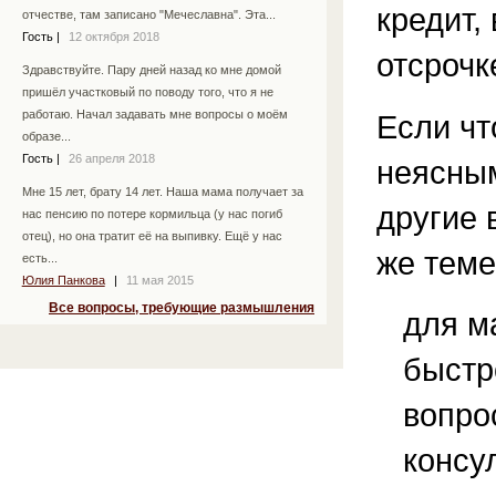
кредит,
отчестве, там записано "Мечеславна". Эта...
Гость
|
12 октября 2018
отсрочк
Здравствуйте. Пару дней назад ко мне домой
пришёл участковый по поводу того, что я не
работаю. Начал задавать мне вопросы о моём
Если чт
образе...
Гость
|
26 апреля 2018
неясным
Мне 15 лет, брату 14 лет. Наша мама получает за
другие 
нас пенсию по потере кормильца (у нас погиб
отец), но она тратит её на выпивку. Ещё у нас
же теме
есть...
Юлия Панкова
|
11 мая 2015
Все вопросы, требующие размышления
для м
быстр
вопро
консу