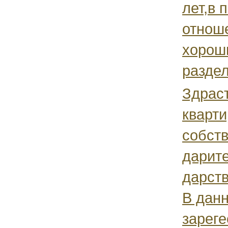
лет,в 
отнош
хорош
раздел
Здраст
кварт
собст
дарите
дарств
В данн
зареге