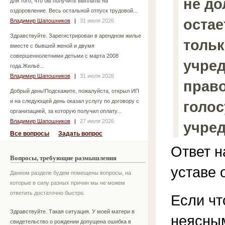
не до
для того, что бы получить выплаты на
оздоровление. Весь остальной отпуск трудовой...
остае
Владимир Шапошников
|
31 июля 2026
Здравствуйте. Зарегистрирован в арендном жилье
тольк
вместе с бывшей женой и двумя
совершеннолетними детьми с марта 2008
учред
года.Жильё...
Владимир Шапошников
|
31 июля 2026
право
Добрый день!Подскажите, пожалуйста, открыл ИП
и на следующей день оказал услугу по договору с
голос
организацией, за которую получил оплату...
Владимир Шапошников
|
27 июля 2026
учре
Все вопросы
Задать вопрос
Ответ н
Вопросы, требующие размышления
уставе 
Данном разделе будем помещены вопросы, на
которые в силу разных причин мы не можем
ответить достаточно быстро.
Если чт
Здравствуйте. Такая ситуация. У моей матери в
неясным
свидетельство о рождении допущена ошибка в