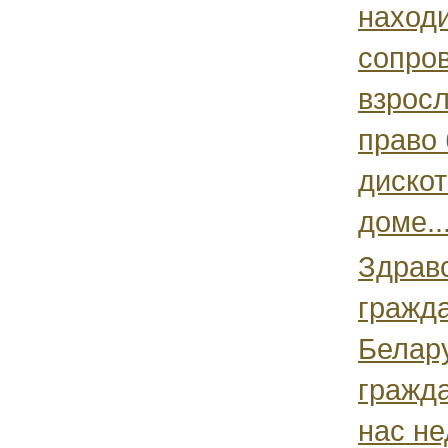
находи
сопро
взросл
право 
дискот
доме..
Здравс
гражд
Белар
гражд
нас н