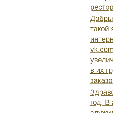
рестор
Добры
такой 
интерн
vk.co
увели
в их г
заказо
Здрав
год. В
служил