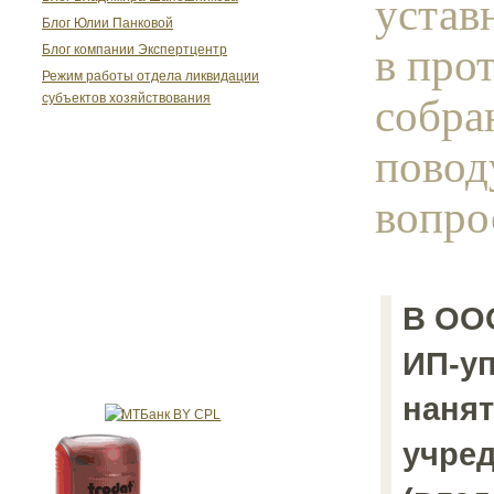
устав
Блог Юлии Панковой
в про
Блог компании Экспертцентр
Режим работы отдела ликвидации
собра
субъектов хозяйствования
повод
вопрос
В ООО
ИП-у
нанят
учре