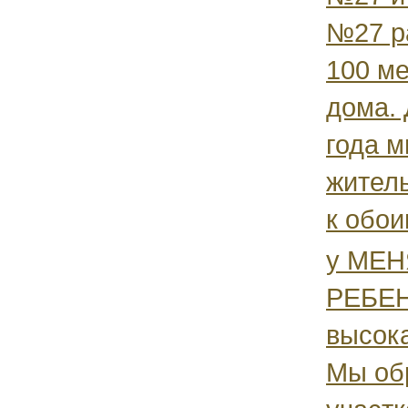
№27 р
100 ме
дома. 
года м
жител
к обои
у МЕН
РЕБЕН
высок
Мы об