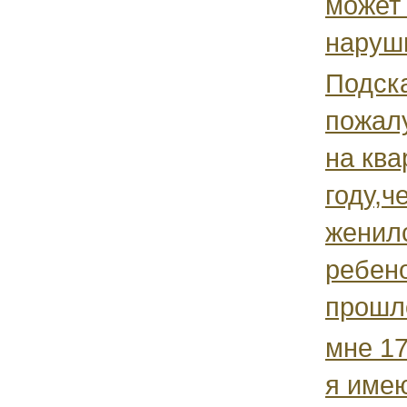
может
наруш
Подск
пожал
на ква
году,ч
женилс
ребено
прошло
мне 17
я име