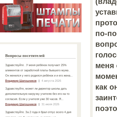
(влад
устав
прото
по-по
вопро
голос
Вопросы посетителей
меня 
Здравствуйте . У меня ребёнок получает 25%
алиментов от заработной платы бывшего мужа .
момен
Он женился у него родился ребёнок и и его жена...
Владимир Шапошников
|
4 августа 2026
как о
Здравствуйте, может ли директор школы дать
дополнительную нагрузку учителю без его на то
заин
согласия. Если у учителя уже 30 часов. Я...
Владимир Шапошников
|
31 июля 2026
поэто
Здравствуйте. За 2 года я брал отпус всего 4 дня