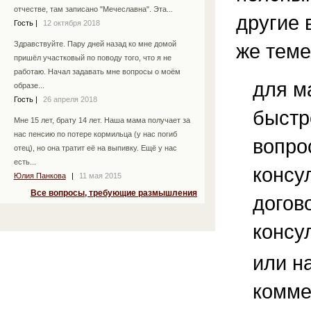
отчестве, там записано "Мечеславна". Эта...
другие 
Гость
|
12 октября 2018
же теме
Здравствуйте. Пару дней назад ко мне домой
пришёл участковый по поводу того, что я не
работаю. Начал задавать мне вопросы о моём
для м
образе...
Гость
|
26 апреля 2018
быстр
Мне 15 лет, брату 14 лет. Наша мама получает за
нас пенсию по потере кормильца (у нас погиб
вопро
отец), но она тратит её на выпивку. Ещё у нас
есть...
консу
Юлия Панкова
|
11 мая 2015
Все вопросы, требующие размышления
догов
консу
или н
комме