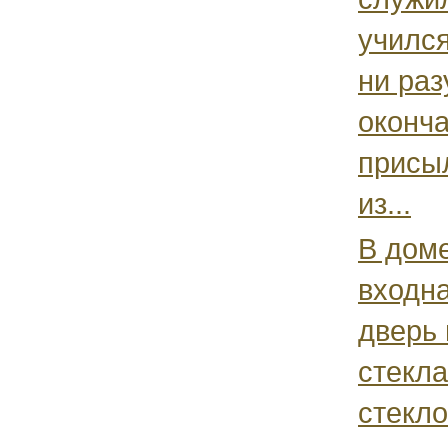
учился
ни раз
оконча
присы
из...
В дом
входн
дверь 
стекла
стекло