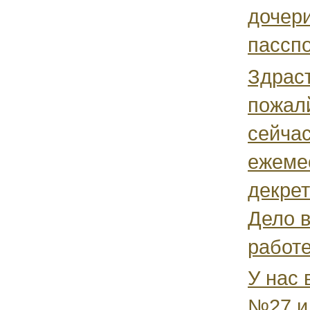
дочери
пасспо
Здраст
пожал
сейча
ежеме
декре
Дело в
работе
У нас 
№27 и