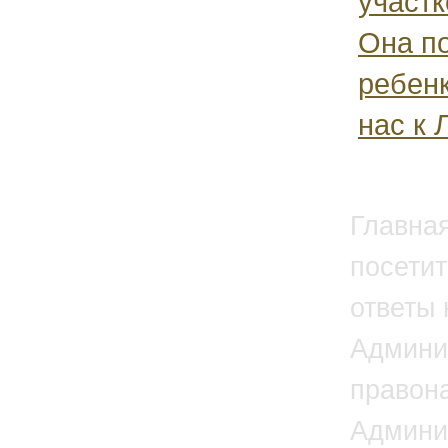
участк
Она п
ребенк
нас к 
Главна
посетит
ответы 
Админи
правон
Админи