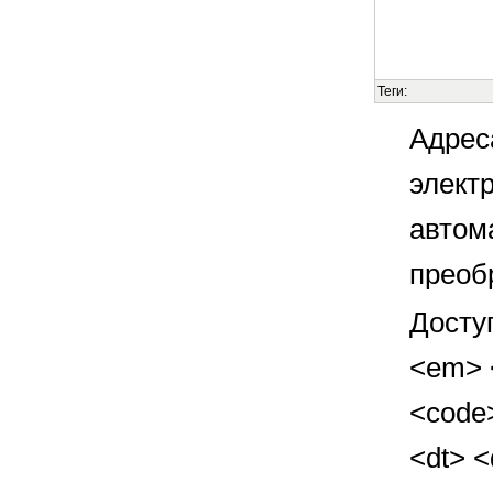
Теги:
Адрес
элект
автом
преоб
Досту
<em> <
<code>
<dt> 