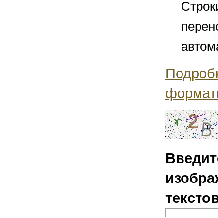
Строк
перен
автом
Подроб
формат
Введит
изобра
тексто