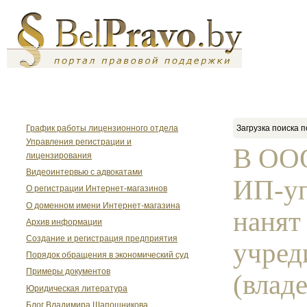
График работы лицензионного отдела
Загрузка поиска п
Управления регистрации и
В ООО
лицензирования
Видеоинтервью с адвокатами
ИП-у
О регистрации Интернет-магазинов
О доменном имени Интернет-магазина
нанят
Архив информации
Создание и регистрация предприятия
учред
Порядок обращения в экономический суд
Примеры документов
(влад
Юридическая литература
Блог Владимира Шапошникова