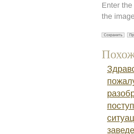
Enter the
the image
Похож
Здрав
пожал
разобр
поступ
ситуац
завед