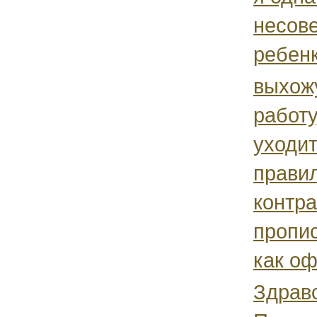
несов
ребен
выхож
работу
уходит
прави
контра
пропис
как оф
Здравс