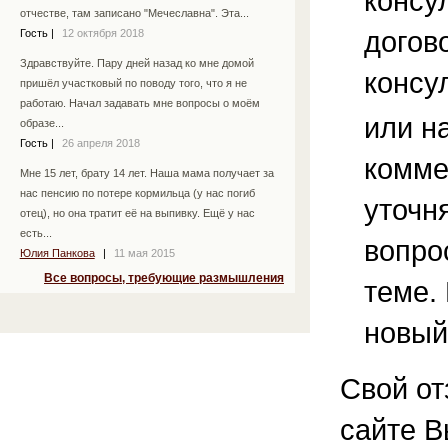
консу
отчестве, там записано "Мечеславна". Эта...
догов
Гость
|
12 октября 2018
Здравствуйте. Пару дней назад ко мне домой
консу
пришёл участковый по поводу того, что я не
работаю. Начал задавать мне вопросы о моём
или н
образе...
Гость
|
26 апреля 2018
комме
Мне 15 лет, брату 14 лет. Наша мама получает за
нас пенсию по потере кормильца (у нас погиб
уточ
отец), но она тратит её на выпивку. Ещё у нас
есть...
вопро
Юлия Панкова
|
11 мая 2015
Все вопросы, требующие размышления
теме.
новый
Свой от
сайте В