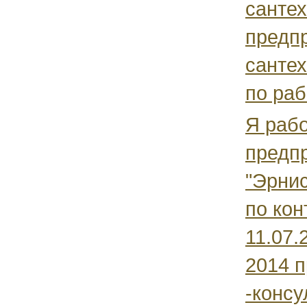
санте
предп
сантех
по раб
Я рабо
предп
"Эрнис
по кон
11.07.
2014 
-консу