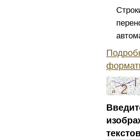
Строк
перен
автом
Подроб
формат
Введит
изобра
тексто