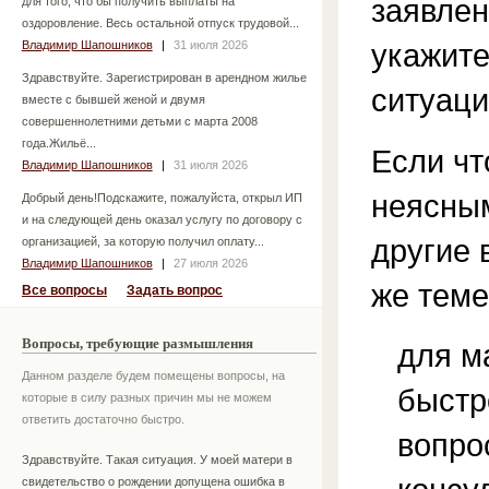
заявлен
для того, что бы получить выплаты на
оздоровление. Весь остальной отпуск трудовой...
укажит
Владимир Шапошников
|
31 июля 2026
Здравствуйте. Зарегистрирован в арендном жилье
ситуаци
вместе с бывшей женой и двумя
совершеннолетними детьми с марта 2008
года.Жильё...
Если чт
Владимир Шапошников
|
31 июля 2026
неясным
Добрый день!Подскажите, пожалуйста, открыл ИП
и на следующей день оказал услугу по договору с
другие 
организацией, за которую получил оплату...
Владимир Шапошников
|
27 июля 2026
же теме
Все вопросы
Задать вопрос
Вопросы, требующие размышления
для м
Данном разделе будем помещены вопросы, на
быстр
которые в силу разных причин мы не можем
ответить достаточно быстро.
вопро
Здравствуйте. Такая ситуация. У моей матери в
свидетельство о рождении допущена ошибка в