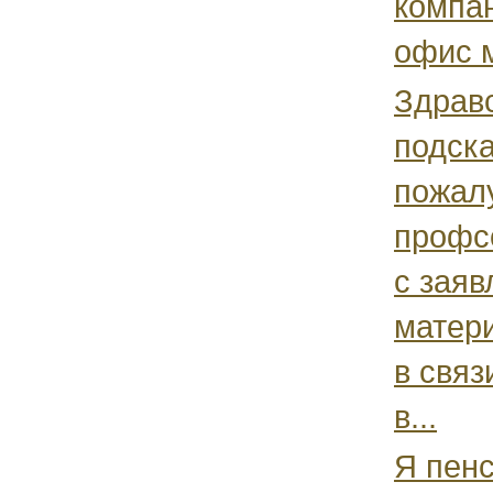
компа
офис м
Здравс
подск
пожал
профс
с заяв
матер
в связ
в...
Я пенс