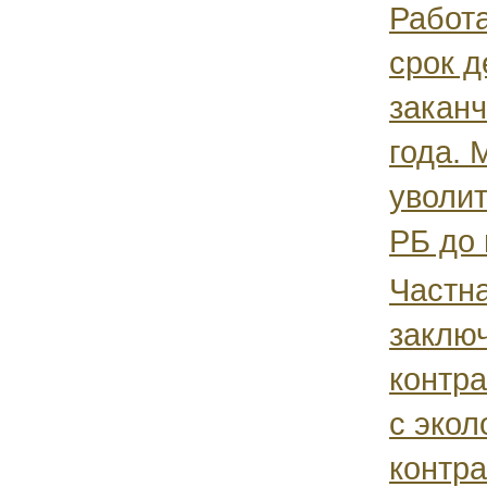
Работа
срок д
заканч
года. 
уволит
РБ до 
Частн
заклю
контра
с экол
контра