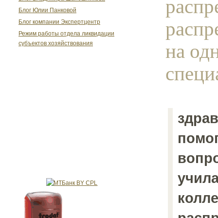
распр
Блог Юлии Панковой
распр
Блог компании Экспертцентр
Режим работы отдела ликвидации
на од
субъектов хозяйствования
специа
здрав
помог
вопро
учила
колле
распр