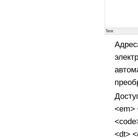
Теги:
Адрес
элект
автом
преоб
Досту
<em> <
<code>
<dt> 