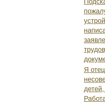
Подск
пожалу
устрой
напис
заявл
трудов
докуме
Я отец
несов
детей,
Работ