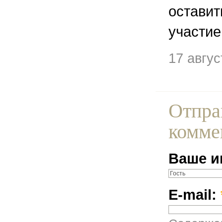
остави
участие
17 авгу
Отпра
комме
Ваше и
E-mail: