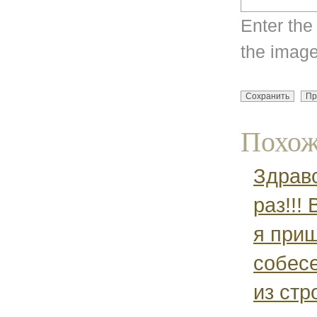
Enter the
the image
Похож
Здрав
раз!!!
я при
собесе
из стр