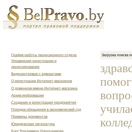
График работы лицензионного отдела
Загрузка поиска п
Управления регистрации и
здрав
лицензирования
Видеоинтервью с адвокатами
помог
О регистрации Интернет-магазинов
О доменном имени Интернет-магазина
вопрос
Архив информации
Создание и регистрация предприятия
учила
Порядок обращения в экономический суд
Примеры документов
колле
Юридическая литература
Блог Владимира Шапошникова