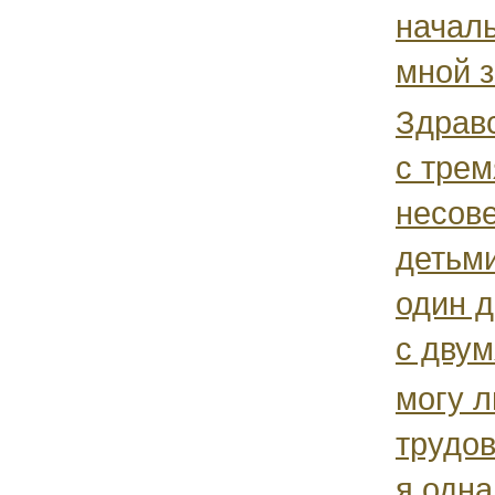
началь
мной з
Здравс
с трем
несов
детьми
один д
с дву
могу л
трудов
я одн