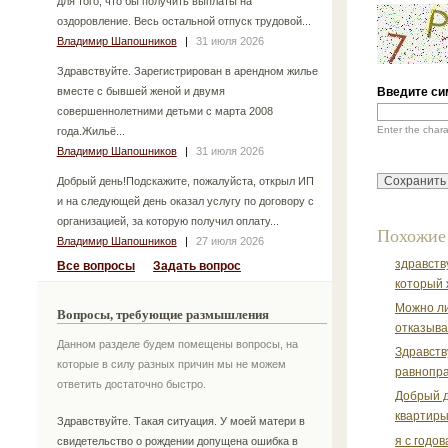
для того, что бы получить выплаты на
оздоровление. Весь остальной отпуск трудовой...
Владимир Шапошников
|
31 июля 2026
Здравствуйте. Зарегистрирован в арендном жилье
вместе с бывшей женой и двумя
Введите си
совершеннолетними детьми с марта 2008
Enter the char
года.Жильё...
Владимир Шапошников
|
31 июля 2026
Добрый день!Подскажите, пожалуйста, открыл ИП
и на следующей день оказал услугу по договору с
организацией, за которую получил оплату...
Похожие
Владимир Шапошников
|
27 июля 2026
здравств
Все вопросы
Задать вопрос
который 
Можно ли
Вопросы, требующие размышления
отказыва
Данном разделе будем помещены вопросы, на
Здравств
которые в силу разных причин мы не можем
равнопра
ответить достаточно быстро.
Добрый д
квартиры
Здравствуйте. Такая ситуация. У моей матери в
я с годо
свидетельство о рождении допущена ошибка в