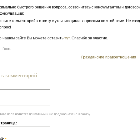
симально быстрого решения вопроса, созвонитесь с консультантом и договор
консультации;
ишите комментарий к ответу с уточняющими вопросами по этой теме. Не соз
опрос!
о нашем сайте Вы можете оставить
тут
. Спасибо за участие.
— Гость
Гражданские правоотношения
ть комментарий
ого поля является приватным и не предназначено к показу.
траница:
ий:
*