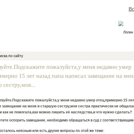
Во
Логин
иска по сайту
вуйте.Подскажите пожалуйста,у меня недавно умер
имерно 15 лет назад папа написал завещание на мен
 сестру,моя...
вуйте.Подскажите пожалуйста,у меня недавно умер отец,примерно 15 лет
 завещание на меня и старшую сестру,моя сестра практически не общала
и как не помогала,как можно лишить её наследства,и что нужно сделать?
ите оспорить завещание, необходимо обращаться в суд с соответствующим 
 осталось неясным или есть другие вопросы по этой же теме: