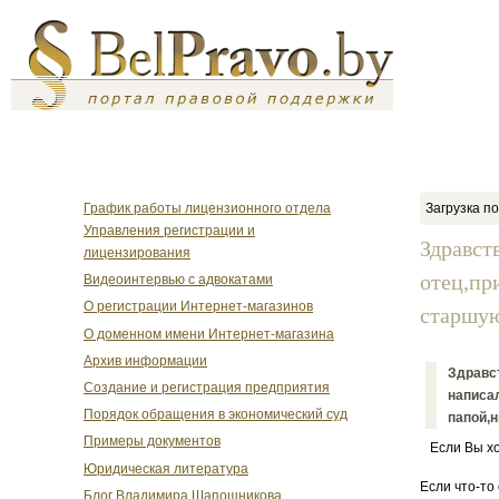
График работы лицензионного отдела
Загрузка по
Управления регистрации и
Здравст
лицензирования
отец,пр
Видеоинтервью с адвокатами
О регистрации Интернет-магазинов
старшую
О доменном имени Интернет-магазина
Архив информации
Здравст
Создание и регистрация предприятия
написал
Порядок обращения в экономический суд
папой,н
Примеры документов
Если Вы хот
Юридическая литература
Если что-то
Блог Владимира Шапошникова