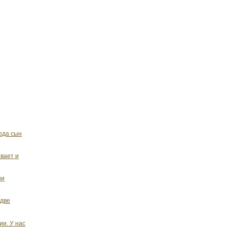
ода сын
вает и
ни
 две
ии. У нас