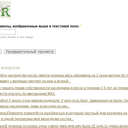
мволы, изображенные выше в текстовое поле:
*
acters shown in the image.
 вопросы
уйте,наследство после смерти хозяина мать оформила на 2 сына,матери 82 г
живет с матерью смотрит за нею,а второй...
 лишить права собственности наследника,если он в течении 2,5 лет не прожи
ется платить по квитанциям ЖКХ.
уйте! У моего отца умерли родители. У него есть брат. Завещания не было. О
вные наследники ,даже если один из них...
ень!Помогите пожалуйста разобраться в ситуации.Частный дом разделен на
,в одной прописаны моя жена,дочка,сестра...
валой дочерью осталась одна у меня умер муж ему было 32 года от удара молн