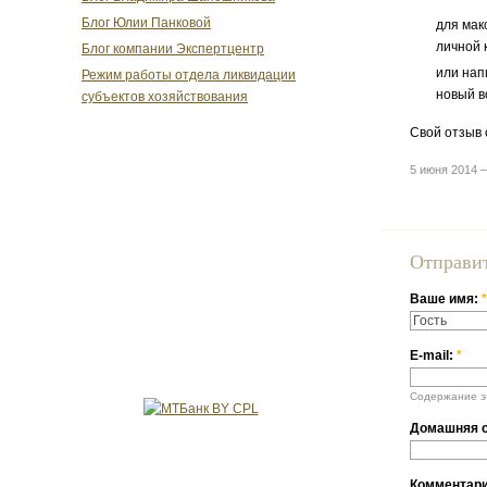
Блог Юлии Панковой
для мак
личной 
Блог компании Экспертцентр
или нап
Режим работы отдела ликвидации
новый в
субъектов хозяйствования
Свой отзыв 
5 июня 2014 
Отправи
Ваше имя:
*
E-mail:
*
Содержание эт
Домашняя с
Комментар