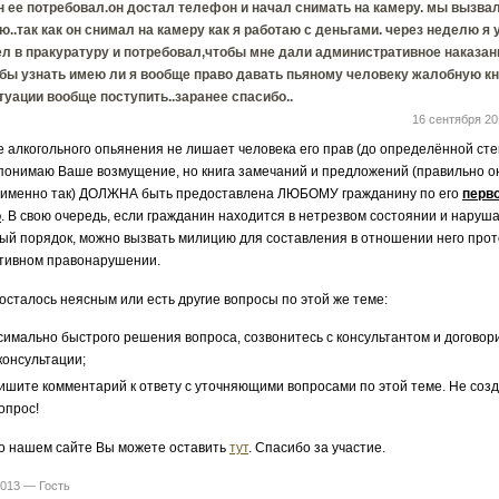
н ее потребовал.он достал телефон и начал снимать на камеру. мы вызва
..так как он снимал на камеру как я работаю с деньгами. через неделю я 
л в пракуратуру и потребовал,чтобы мне дали административное наказан
бы узнать имею ли я вообще право давать пьяному человеку жалобную книг
туации вообще поступить..заранее спасибо..
16 сентября 2
лкогольного опьянения не лишает человека его прав (до определённой сте
 понимаю Ваше возмущение, но книга замечаний и предложений (правильно о
 именно так) ДОЛЖНА быть предоставлена ЛЮБОМУ гражданину по его
перв
ю
. В свою очередь, если гражданин находится в нетрезвом состоянии и наруш
й порядок, можно вызвать милицию для составления в отношении него прот
тивном правонарушении.
 осталось неясным или есть другие вопросы по этой же теме:
симально быстрого решения вопроса, созвонитесь с консультантом и договор
консультации;
ишите комментарий к ответу с уточняющими вопросами по этой теме. Не соз
опрос!
о нашем сайте Вы можете оставить
тут
. Спасибо за участие.
2013 — Гость