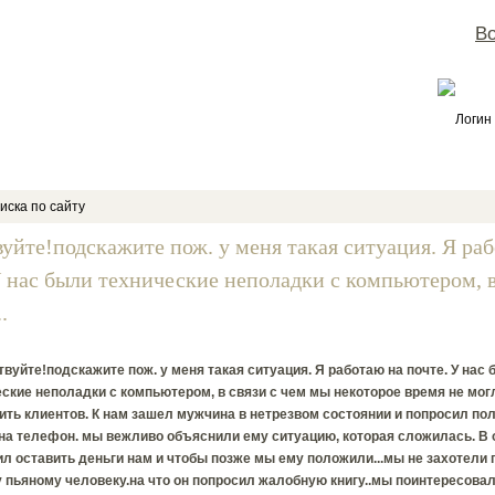
Во
Логин
иска по сайту
вуйте!подскажите пож. у меня такая ситуация. Я ра
У нас были технические неполадки с компьютером, в
.
вуйте!подскажите пож. у меня такая ситуация. Я работаю на почте. У нас
ские неполадки с компьютером, в связи с чем мы некоторое время не мог
ть клиентов. К нам зашел мужчина в нетрезвом состоянии и попросил по
на телефон. мы вежливо объяснили ему ситуацию, которая сложилась. В 
л оставить деньги нам и чтобы позже мы ему положили...мы не захотели 
 пьяному человеку.на что он попросил жалобную книгу..мы поинтересовал