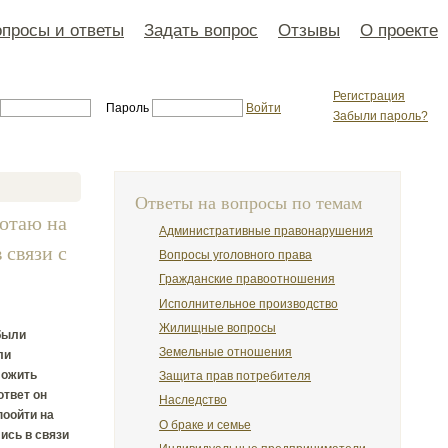
просы и ответы
Задать вопрос
Отзывы
О проекте
Регистрация
Пароль
Войти
Забыли пароль?
Ответы на вопросы по темам
ботаю на
Административные правонарушения
 связи с
Вопросы уголовного права
Гражданские правоотношения
Исполнительное производство
Жилищные вопросы
 были
Земельные отношения
ли
ложить
Защита прав потребителя
ответ он
Наследство
поойти на
О браке и семье
ись в связи