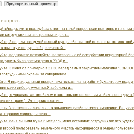
 вопросы
уйте!подскажите пожалуйста ответ на такой вопрос:если повторно в течении 
ли сотрудники гаи в нетрезвом виде от...
уйте, 2 недели назад мой пьяный муж, разбив палкой стекло в межкомнатной 
 в комнату и под угрозой физической...
уйте, подскажите пожалуйста, по заявлению об оскорблении нецензурной бр
задушить было рассмотрено в РУВД и...
уйте. 3 июня с.г. примерно в 21.30 перед самым закрытием магазина "ЕВРООП
 сотрудниками охраны за совершение...
йте. Я индивидуальный преприниматель.взяла на работу бухгалтером подругу
ия каких либо документов.Я заболела и...
уйте , я управлял автомобилем в алкогольном опьянении и сбил своего друга (
икаких травм ) . Это происшествие...
ень. В состоянии алкогольного опьянения разбил стекло в магазине. Вину ос
л, хорошая характеристика....
уйте.Меня лишили в/у на 6 мес,если меня остановит сотрудник гаи что будет?
и второй пользователь земельного участка находящегося в общем пользован