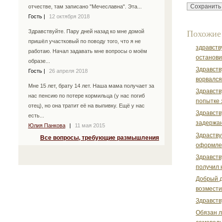
отчестве, там записано "Мечеславна". Эта...
Гость
|
12 октября 2018
Здравствуйте. Пару дней назад ко мне домой
Похожие
пришёл участковый по поводу того, что я не
здравств
работаю. Начал задавать мне вопросы о моём
останови
образе...
Здравств
Гость
|
26 апреля 2018
ворвался
Мне 15 лет, брату 14 лет. Наша мама получает за
Здравств
нас пенсию по потере кормильца (у нас погиб
попытке 
отец), но она тратит её на выпивку. Ещё у нас
Здравств
есть...
задержан
Юлия Панкова
|
11 мая 2015
Здраству
Все вопросы, требующие размышления
оформлен
Здравств
получил н
Добрый д
возмести
Здравств
Обязан л