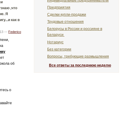
Индивидуальные предприниматели
ли
Предприятия
узнаю ,что
ие. Я
Сделки купли-продажи
у...и как в
Трудовые отношения
Белорусы в России и россияне в
013 —
Federico
Беларуси
пени,
Нотариус
на
Без категории
ому
Вопросы, требующие размышления
ает
окола об
Все ответы за последнюю неделю
итесь о
давайте