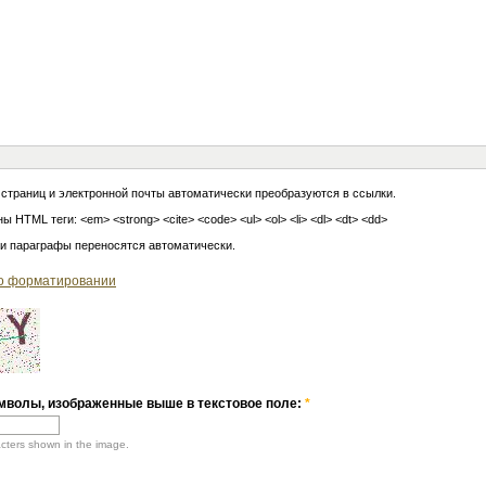
 страниц и электронной почты автоматически преобразуются в ссылки.
ы HTML теги: <em> <strong> <cite> <code> <ul> <ol> <li> <dl> <dt> <dd>
 и параграфы переносятся автоматически.
о форматировании
мволы, изображенные выше в текстовое поле:
*
acters shown in the image.