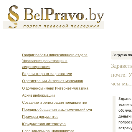
График работы лицензионного отдела
Загрузка по
Управления регистрации и
Здравст
лицензирования
почте. 
Видеоинтервью с адвокатами
О регистрации Интернет-магазинов
чем мы..
О доменном имени Интернет-магазина
Архив информации
Здравст
Создание и регистрация предприятия
техниче
Порядок обращения в экономический суд
обслужи
деньги 
Примеры документов
попроси
Юридическая литература
встречу
Блог Владимира Шапошникова