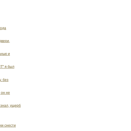
года
двери,
анью и
Т" я был
. без
 он не
ознал, ущерб
ии снести