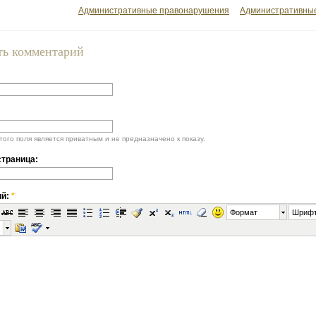
Административные правонарушения
Административны
ть комментарий
ого поля является приватным и не предназначено к показу.
траница:
ий:
*
Формат
Шриф