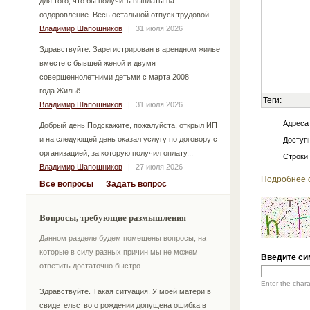
для того, что бы получить выплаты на
оздоровление. Весь остальной отпуск трудовой...
Владимир Шапошников
|
31 июля 2026
Здравствуйте. Зарегистрирован в арендном жилье
вместе с бывшей женой и двумя
совершеннолетними детьми с марта 2008
года.Жильё...
Теги:
Владимир Шапошников
|
31 июля 2026
Адреса
Добрый день!Подскажите, пожалуйста, открыл ИП
и на следующей день оказал услугу по договору с
Доступн
организацией, за которую получил оплату...
Строки
Владимир Шапошников
|
27 июля 2026
Подробнее 
Все вопросы
Задать вопрос
Вопросы, требующие размышления
Данном разделе будем помещены вопросы, на
которые в силу разных причин мы не можем
Введите си
ответить достаточно быстро.
Enter the char
Здравствуйте. Такая ситуация. У моей матери в
свидетельство о рождении допущена ошибка в