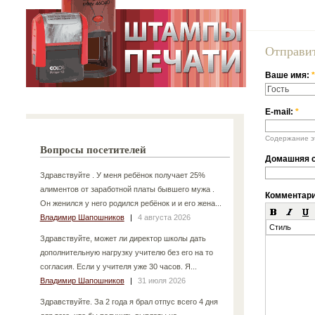
Отправи
Ваше имя:
*
E-mail:
*
Содержание эт
Вопросы посетителей
Домашняя с
Здравствуйте . У меня ребёнок получает 25%
алиментов от заработной платы бывшего мужа .
Комментар
Он женился у него родился ребёнок и и его жена...
Владимир Шапошников
|
4 августа 2026
Стиль
Здравствуйте, может ли директор школы дать
дополнительную нагрузку учителю без его на то
согласия. Если у учителя уже 30 часов. Я...
Владимир Шапошников
|
31 июля 2026
Здравствуйте. За 2 года я брал отпус всего 4 дня