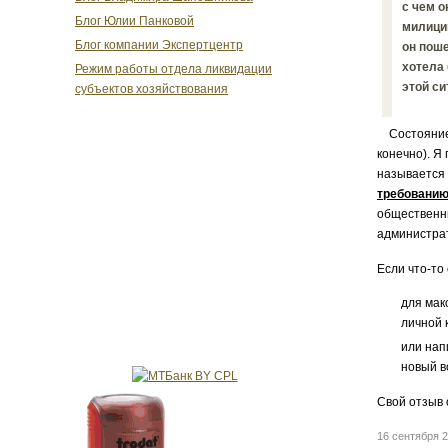
с чем о
Блог Юлии Панковой
милицию
Блог компании Экспертцентр
он поше
хотела 
Режим работы отдела ликвидации
этой си
субъектов хозяйствования
Состояние а
конечно). Я
называется
требовани
общественны
администра
Если что-то
для мак
личной 
или нап
новый в
Свой отзыв 
16 сентября 