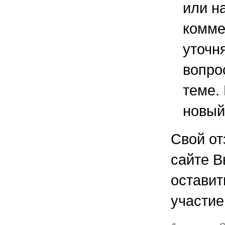
или н
комме
уточ
вопро
теме.
новый
Свой от
сайте В
остави
участие