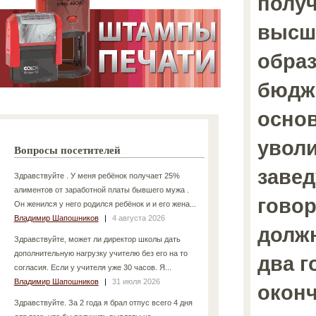
получ
высш
образ
бюдж
основ
уволи
Вопросы посетителей
заве
Здравствуйте . У меня ребёнок получает 25%
алиментов от заработной платы бывшего мужа .
говор
Он женился у него родился ребёнок и и его жена...
Владимир Шапошников
|
4 августа 2026
должн
Здравствуйте, может ли директор школы дать
дополнительную нагрузку учителю без его на то
два г
согласия. Если у учителя уже 30 часов. Я...
Владимир Шапошников
|
31 июля 2026
окон
Здравствуйте. За 2 года я брал отпус всего 4 дня