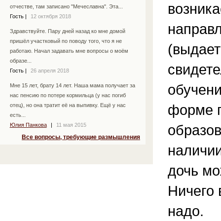
возника
отчестве, там записано "Мечеславна". Эта...
Гость
|
12 октября 2018
направл
Здравствуйте. Пару дней назад ко мне домой
пришёл участковый по поводу того, что я не
(выдает
работаю. Начал задавать мне вопросы о моём
образе...
свидете
Гость
|
26 апреля 2018
обучени
Мне 15 лет, брату 14 лет. Наша мама получает за
нас пенсию по потере кормильца (у нас погиб
форме 
отец), но она тратит её на выпивку. Ещё у нас
есть...
Юлия Панкова
|
11 мая 2015
образов
Все вопросы, требующие размышления
наличи
дочь мо
Ничего 
надо.