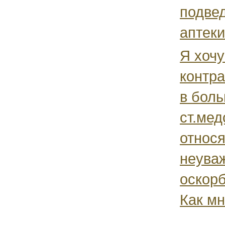
подве
аптеки,
Я хочу
контра
в бол
ст.мед
относя
неува
оскорб
Как мн