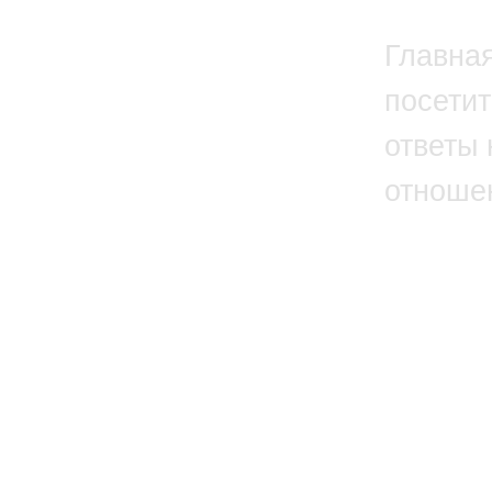
Главна
посетит
ответы 
отноше