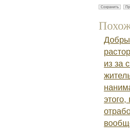
Похож
Добры
растор
из за 
житель
наним
этого, 
отрабо
вообще