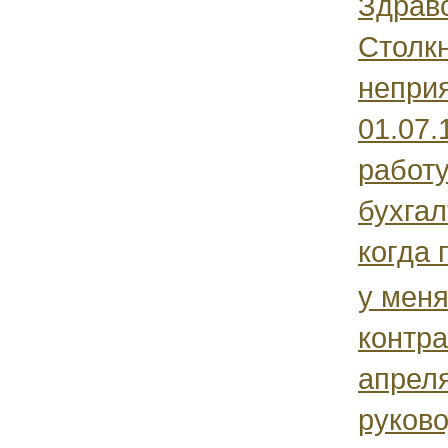
Здравс
Столкн
неприя
01.07.
работу
бухгал
когда 
у меня
контра
апрел
руков