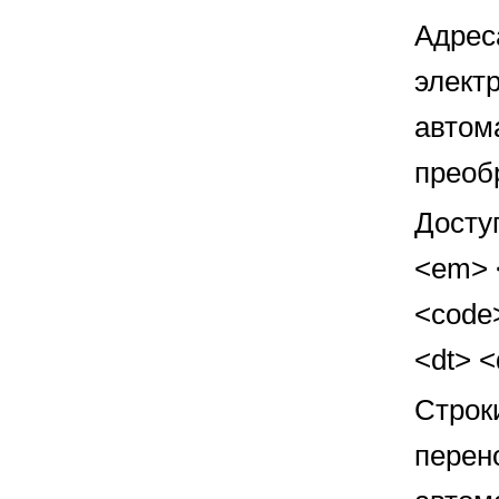
Адрес
элект
автом
преоб
Досту
<em> <
<code>
<dt> 
Строк
перен