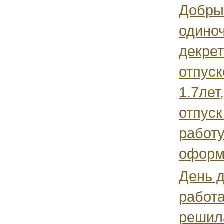
Добры
одиноч
декре
отпуск
1.7лет
отпуск
работу
оформи
День 
работа
решила