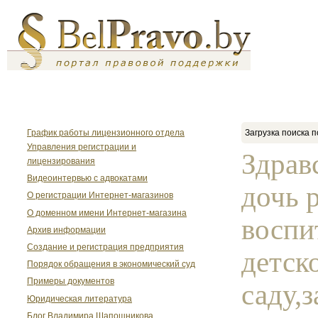
График работы лицензионного отдела
Загрузка поиска п
Управления регистрации и
Здрав
лицензирования
Видеоинтервью с адвокатами
дочь 
О регистрации Интернет-магазинов
О доменном имени Интернет-магазина
воспи
Архив информации
Создание и регистрация предприятия
детск
Порядок обращения в экономический суд
Примеры документов
саду,
Юридическая литература
Блог Владимира Шапошникова