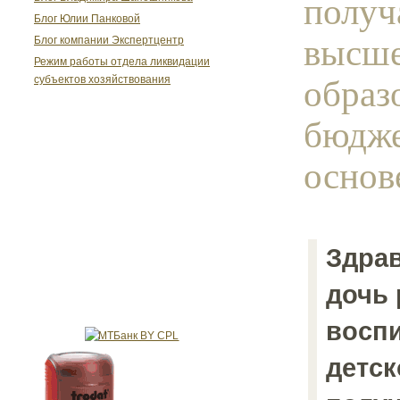
получ
Блог Юлии Панковой
высш
Блог компании Экспертцентр
Режим работы отдела ликвидации
образ
субъектов хозяйствования
бюдж
основе
Здра
дочь 
воспи
детск