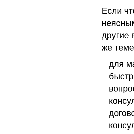
Если чт
неясным
другие 
же теме
для м
быстр
вопро
консу
догов
консу