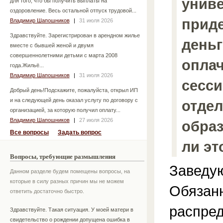
униве
для того, что бы получить выплаты на
оздоровление. Весь остальной отпуск трудовой...
прид
Владимир Шапошников
|
31 июля 2026
Здравствуйте. Зарегистрирован в арендном жилье
деньг
вместе с бывшей женой и двумя
совершеннолетними детьми с марта 2008
опла
года.Жильё...
Владимир Шапошников
|
31 июля 2026
сесси
Добрый день!Подскажите, пожалуйста, открыл ИП
и на следующей день оказал услугу по договору с
отдел
организацией, за которую получил оплату...
Владимир Шапошников
|
27 июля 2026
образ
Все вопросы
Задать вопрос
ли эт
Вопросы, требующие размышления
Заведую
Данном разделе будем помещены вопросы, на
которые в силу разных причин мы не можем
Обязанн
ответить достаточно быстро.
распре
Здравствуйте. Такая ситуация. У моей матери в
свидетельство о рождении допущена ошибка в