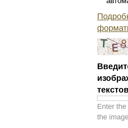
автом
Подроб
формат
Введит
изобра
тексто
Enter the
the image