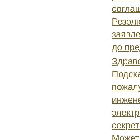
согла
Резол
заявле
до пре
Здравс
Подск
пожалу
инжен
электр
секрет
Может