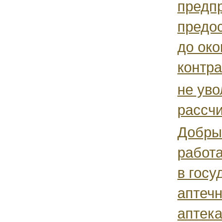
предп
предос
до ок
контрак
не уво
рассч
Добрый
работа
в госу
аптечн
аптека