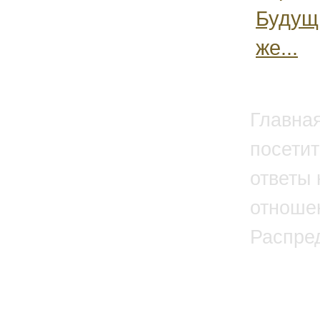
Будущи
же...
Главна
посетит
ответы 
отноше
Распре