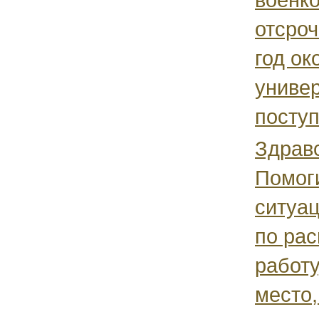
отсроч
год ок
универ
поступ
Здравс
Помог
ситуа
по ра
работу
место,