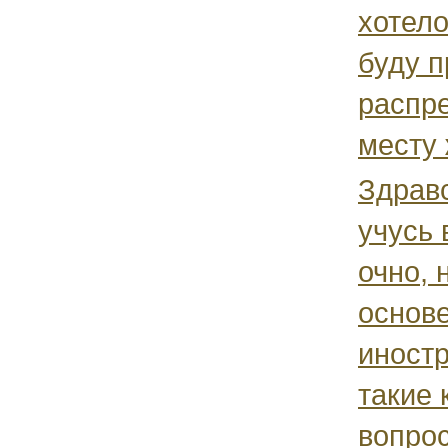
хотело
буду п
распр
месту 
Здрав
учусь 
очно, 
основ
иност
такие 
вопрос