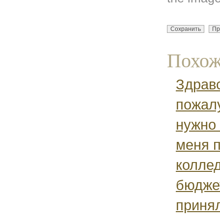
Похож
Здрав
пожал
нужно 
меня 
колле
бюдже
принял