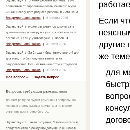
Здравствуйте . У меня ребёнок получает 25%
работае
алиментов от заработной платы бывшего мужа .
Он женился у него родился ребёнок и и его жена...
Если чт
Владимир Шапошников
|
4 августа 2026
Здравствуйте, может ли директор школы дать
неясным
дополнительную нагрузку учителю без его на то
согласия. Если у учителя уже 30 часов. Я...
другие 
Владимир Шапошников
|
31 июля 2026
Здравствуйте. За 2 года я брал отпус всего 4 дня
же теме
для того, что бы получить выплаты на
оздоровление. Весь остальной отпуск трудовой...
для м
Владимир Шапошников
|
31 июля 2026
Все вопросы
Задать вопрос
быстр
Вопросы, требующие размышления
вопро
Данном разделе будем помещены вопросы, на
консу
которые в силу разных причин мы не можем
ответить достаточно быстро.
догов
Здравствуйте. Такая ситуация. У моей матери в
свидетельство о рождении допущена ошибка в