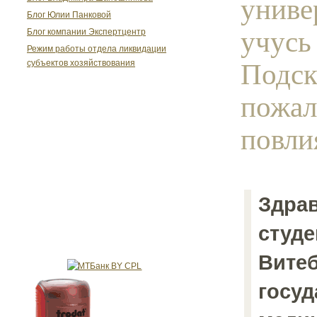
униве
Блог Юлии Панковой
учусь
Блог компании Экспертцентр
Режим работы отдела ликвидации
Подск
субъектов хозяйствования
пожал
повлия
Здрав
студе
Витеб
госуд