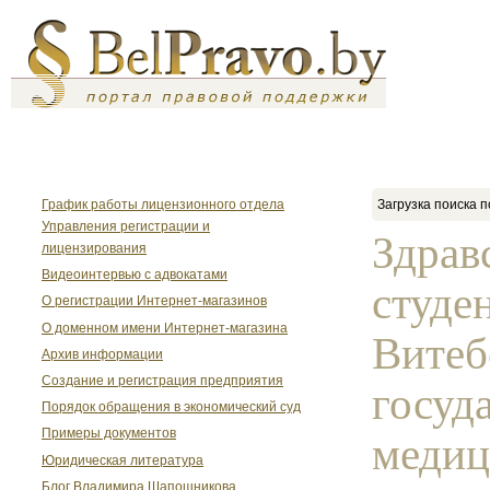
График работы лицензионного отдела
Загрузка поиска п
Управления регистрации и
Здрав
лицензирования
Видеоинтервью с адвокатами
студе
О регистрации Интернет-магазинов
О доменном имени Интернет-магазина
Витеб
Архив информации
Создание и регистрация предприятия
госуд
Порядок обращения в экономический суд
Примеры документов
медиц
Юридическая литература
Блог Владимира Шапошникова