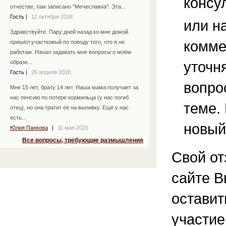
консу
отчестве, там записано "Мечеславна". Эта...
Гость
|
12 октября 2018
или н
Здравствуйте. Пару дней назад ко мне домой
комме
пришёл участковый по поводу того, что я не
работаю. Начал задавать мне вопросы о моём
уточ
образе...
Гость
|
26 апреля 2018
вопро
Мне 15 лет, брату 14 лет. Наша мама получает за
нас пенсию по потере кормильца (у нас погиб
теме.
отец), но она тратит её на выпивку. Ещё у нас
есть...
новый
Юлия Панкова
|
11 мая 2015
Все вопросы, требующие размышления
Свой от
сайте В
остави
участие