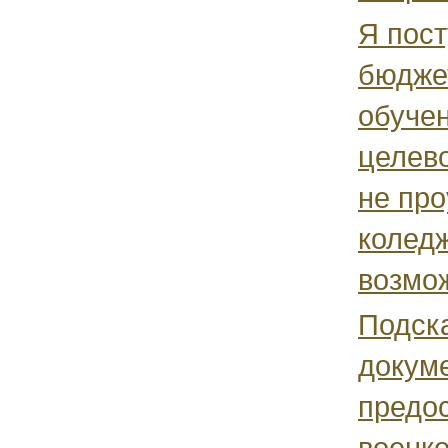
Я пост
бюдже
обучен
целев
не про
колед
возмож
Подск
докум
предос
военк