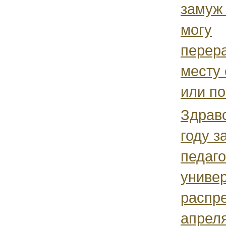
замуж 
могу
перер
месту
или по.
Здравс
году з
педаго
универ
распре
апреля