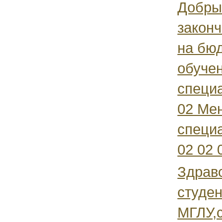
Добрый
законч
на бю
обуче
специа
02 Ме
специ
02 02 0
Здравс
студен
МГЛУ,