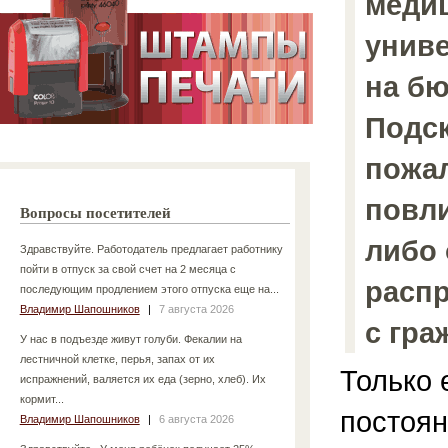
меди
униве
на бю
Подск
пожал
повли
Вопросы посетителей
либо 
Здравствуйте. Работодатель предлагает работнику
пойти в отпуск за свой счет на 2 месяца с
распр
последующим продлением этого отпуска еще на...
Владимир Шапошников
|
7 августа 2026
с гр
У нас в подъезде живут голуби. Фекалии на
лестничной клетке, перья, запах от их
Только 
испражнений, валяется их еда (зерно, хлеб). Их
кормит...
постоян
Владимир Шапошников
|
6 августа 2026