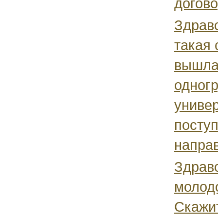
договор
Здравс
такая 
вышла
одногр
универ
посту
направ
Здравс
молод
Скажи