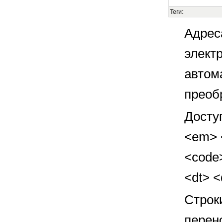
Теги:
Адрес
элект
автом
преоб
Досту
<em> <
<code>
<dt> 
Строк
перен