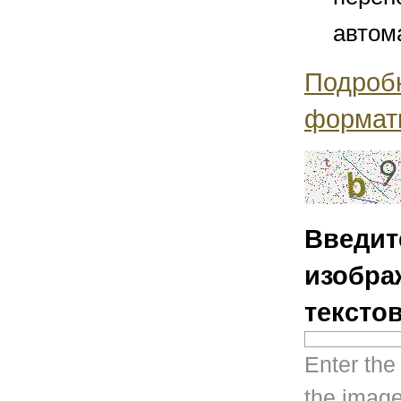
автом
Подроб
формат
Введит
изобра
тексто
Enter the
the image