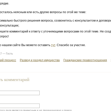
рядке.
 осталось неясным или есть другие вопросы по этой же теме:
симально быстрого решения вопроса, созвонитесь с консультантом и договор
консультации;
ишите комментарий к ответу с уточняющими вопросами по этой теме. Не соз
опрос!
о нашем сайте Вы можете оставить
тут
. Спасибо за участие.
17 — Гость
ий процесс
Развод и раздел имущества
Гражданские правоотношения
ть комментарий
ого поля является приватным и не предназначено к показу.