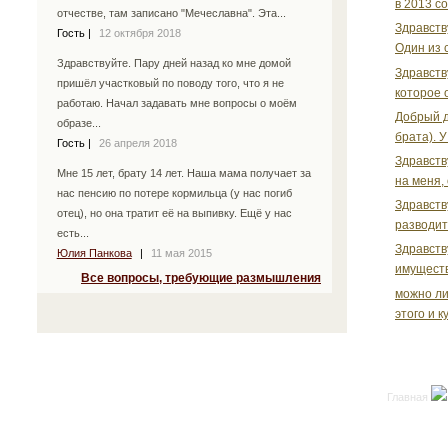
в 2013 с
отчестве, там записано "Мечеславна". Эта...
Здравств
Гость
|
12 октября 2018
Один из с
Здравствуйте. Пару дней назад ко мне домой
Здравств
пришёл участковый по поводу того, что я не
которое 
работаю. Начал задавать мне вопросы о моём
Добрый д
образе...
брата). У
Гость
|
26 апреля 2018
Здравств
Мне 15 лет, брату 14 лет. Наша мама получает за
на меня, 
нас пенсию по потере кормильца (у нас погиб
Здравств
отец), но она тратит её на выпивку. Ещё у нас
разводить
есть...
Здравств
Юлия Панкова
|
11 мая 2015
имуществ
Все вопросы, требующие размышления
можно ли
этого и к
Главная