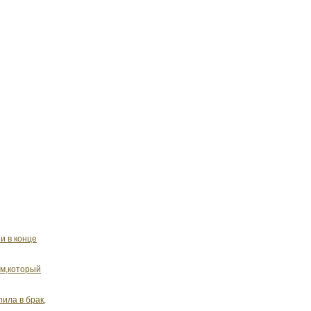
и в конце
ом,который
пила в брак,