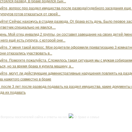
остоялся развод. В браке родился сын...
уйте, вопрос про раздел имущества после развода(судебного заседания еще 
упругов готов отказаться от своей...
уйте! Сейчас нахожусь в стадии развода. От брака есть дочь. Было первое за
ответчик специально не явился....
ень. Мой отец инвалид 2 группы, он составил завещание на своих детей (мен
 него ещё есть супруга, с которой они...
уйте. У меня такой вопрос. Мои родители оформили приватизацию 3 комнатн
они отказались участвовать в...
уйте. Помогите пожалуйста. Сложилось такая ситуация мы с мужам собираем
ся, но за время брака я купила машину, а...
уйте, могут ли действующие административные нарушения повлиять на разд
а нажитого совместно в браке
 после 3 лет после развода подавать на раздел имущества. какие документы
уда их подавать
Вопросы посетителей сайта и ответы на них
О браке и семье