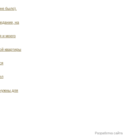
не было).
седание, на
я и моего
ой квартиры
ся
ел
 нужны для
Разработка сайта