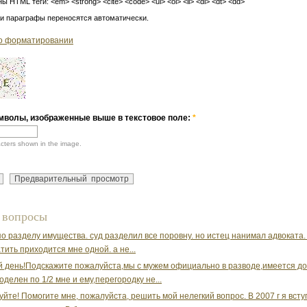
ы HTML теги: <em> <strong> <cite> <code> <ul> <ol> <li> <dl> <dt> <dd>
 и параграфы переносятся автоматически.
о форматировании
мволы, изображенные выше в текстовое поле:
*
acters shown in the image.
 вопросы
по разделу имущества. суд разделил все поровну. но истец нанимал адвоката. 
тить приходится мне одной. а не...
день!Подскажите пожалуйста,мы с мужем официально в разводе,имеется д
оделен по 1/2 мне и ему,перегородку не...
уйте! Помогите мне, пожалуйста, решить мой нелегкий вопрос. В 2007 г я всту