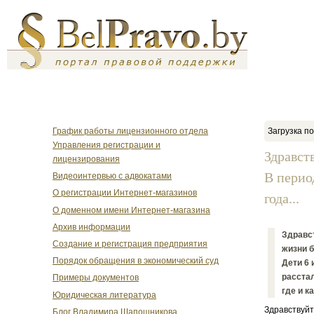
График работы лицензионного отдела
Загрузка по
Управления регистрации и
Здравст
лицензирования
В перио
Видеоинтервью с адвокатами
О регистрации Интернет-магазинов
года...
О доменном имени Интернет-магазина
Архив информации
Здравст
Создание и регистрация предприятия
жизни б
Порядок обращения в экономический суд
Дети 6 
расстал
Примеры документов
где и к
Юридическая литература
Здравствуйт
Блог Владимира Шапошникова