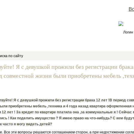
Во
Логин
иска по сайту
вуйте! Я с девушкой прожили без регистрации брака 
д совместной жизни были приобретены мебель ,тех
вуйте! Я с девушкой прожили без регистрации брака 12 лет !В период со
ыли приобретены мебель ,техника и 4 года назад квартира оформленная н
и 12 лет ! За кредит по квартире платила она ,за коммунальные я ! Сейчас
ись ! Как поделить имущество ? Я имею право на что-нибудь? С кем будут
ак часто я могу видеть детей?
е. Все эти вопросы решаются соглашением сторон, а при недостижении согла