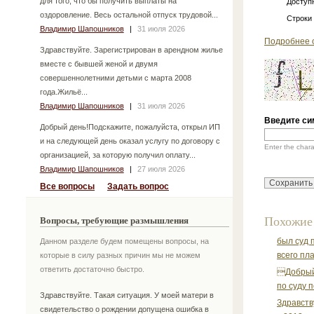
для того, что бы получить выплаты на
Доступн
оздоровление. Весь остальной отпуск трудовой...
Строки
Владимир Шапошников
|
31 июля 2026
Подробнее 
Здравствуйте. Зарегистрирован в арендном жилье
вместе с бывшей женой и двумя
совершеннолетними детьми с марта 2008
года.Жильё...
Владимир Шапошников
|
31 июля 2026
Введите си
Добрый день!Подскажите, пожалуйста, открыл ИП
и на следующей день оказал услугу по договору с
Enter the char
организацией, за которую получил оплату...
Владимир Шапошников
|
27 июля 2026
Все вопросы
Задать вопрос
Похожие
Вопросы, требующие размышления
был суд 
Данном разделе будем помещены вопросы, на
всего пла
которые в силу разных причин мы не можем
ответить достаточно быстро.
Добрый 
по суду п
Здравствуйте. Такая ситуация. У моей матери в
Здравств
свидетельство о рождении допущена ошибка в