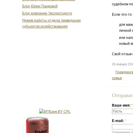
судебном по
Блог Юлии Панковой
Блог компании Экспертцентр
Если что-то
Режим работы отдела ликвидации
для мак
субъектов хозяйствования
личной 
или нап
новый в
Свой отзыв 
26 января 20
Гражданск
семье
Отправи
Ваше имя:
*
E-mail:
*
Содержание эт