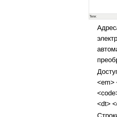
Теги:
Адрес
элект
автом
преоб
Досту
<em> <
<code>
<dt> 
Строк