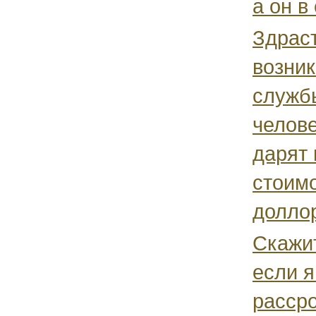
а он в 
Здраст
возник
служб
челове
дарят
стоим
долло
Скажи
если я
рассро