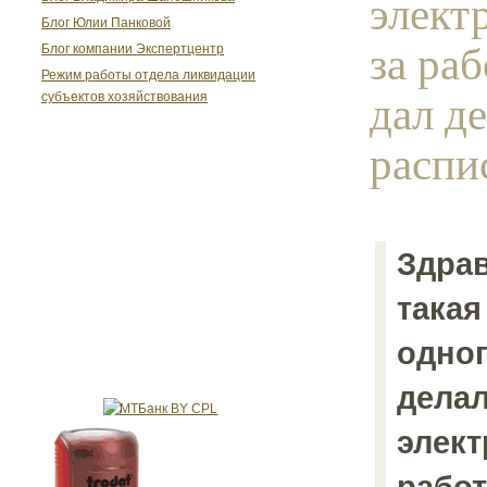
элект
Блог Юлии Панковой
за ра
Блог компании Экспертцентр
Режим работы отдела ликвидации
дал де
субъектов хозяйствования
распис
Здрав
такая
одног
делал
элект
работ