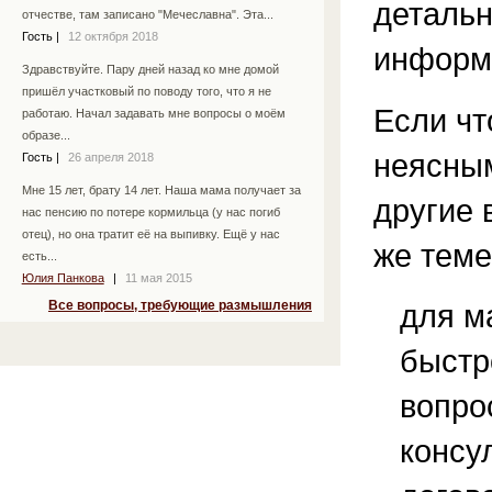
детальн
отчестве, там записано "Мечеславна". Эта...
Гость
|
12 октября 2018
информ
Здравствуйте. Пару дней назад ко мне домой
пришёл участковый по поводу того, что я не
Если чт
работаю. Начал задавать мне вопросы о моём
образе...
неясным
Гость
|
26 апреля 2018
Мне 15 лет, брату 14 лет. Наша мама получает за
другие 
нас пенсию по потере кормильца (у нас погиб
отец), но она тратит её на выпивку. Ещё у нас
же теме
есть...
Юлия Панкова
|
11 мая 2015
для м
Все вопросы, требующие размышления
быстр
вопро
консу