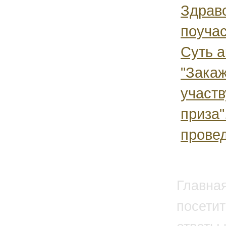
Здрав
поучас
Суть а
"Закаж
участ
приза"
провед
Главна
посетит