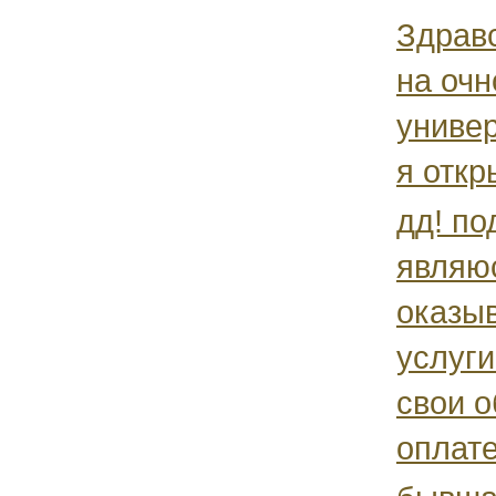
Здравс
на очн
универ
я откр
дд! по
являюс
оказы
услуги
свои о
оплате