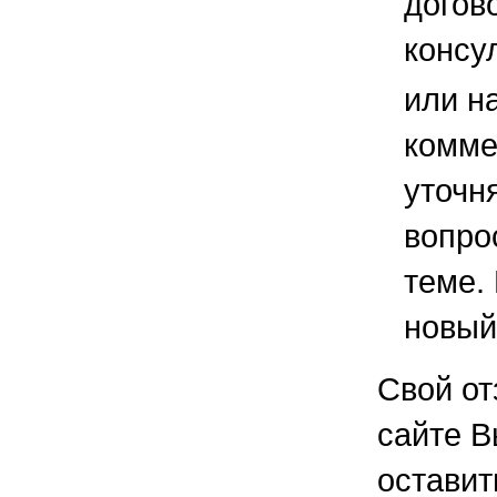
догов
консу
или н
комме
уточ
вопро
теме.
новый
Свой от
сайте В
остави