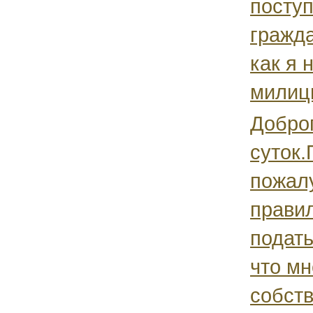
поступ
гражда
как я 
милици
Добро
суток
пожалу
правил
подать
что мн
собств