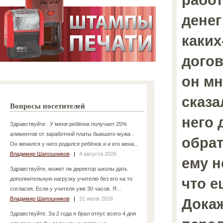
денег
каких
догов
он мн
сказа
Вопросы посетителей
него 
Здравствуйте . У меня ребёнок получает 25%
алиментов от заработной платы бывшего мужа .
обрат
Он женился у него родился ребёнок и и его жена...
Владимир Шапошников
|
4 августа 2026
ему н
Здравствуйте, может ли директор школы дать
что е
дополнительную нагрузку учителю без его на то
согласия. Если у учителя уже 30 часов. Я...
Владимир Шапошников
|
31 июля 2026
Докаж
Здравствуйте. За 2 года я брал отпус всего 4 дня