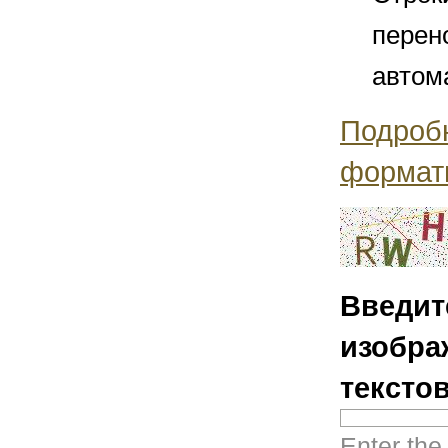
перен
автом
Подроб
формат
Введит
изобра
тексто
Enter the