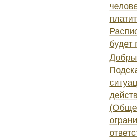
челове
платит
Распис
будет 
Добры
Подск
ситуа
дейст
(Обще
огран
ответс