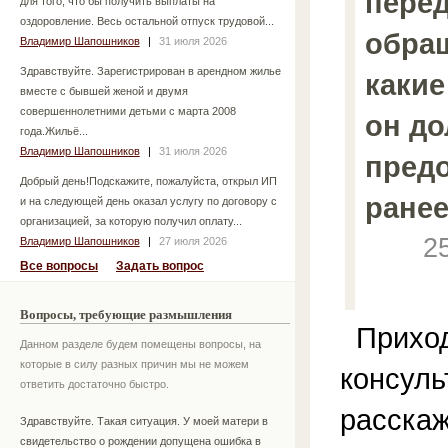
перед
для того, что бы получить выплаты на
оздоровление. Весь остальной отпуск трудовой...
обращ
Владимир Шапошников
|
31 июля 2026
Здравствуйте. Зарегистрирован в арендном жилье
какие
вместе с бывшей женой и двумя
совершеннолетними детьми с марта 2008
он д
года.Жильё...
Владимир Шапошников
|
31 июля 2026
предо
Добрый день!Подскажите, пожалуйста, открыл ИП
ранее
и на следующей день оказал услугу по договору с
организацией, за которую получил оплату...
2
Владимир Шапошников
|
27 июля 2026
Все вопросы
Задать вопрос
Вопросы, требующие размышления
Приход
Данном разделе будем помещены вопросы, на
которые в силу разных причин мы не можем
консуль
ответить достаточно быстро.
расскаж
Здравствуйте. Такая ситуация. У моей матери в
свидетельство о рождении допущена ошибка в