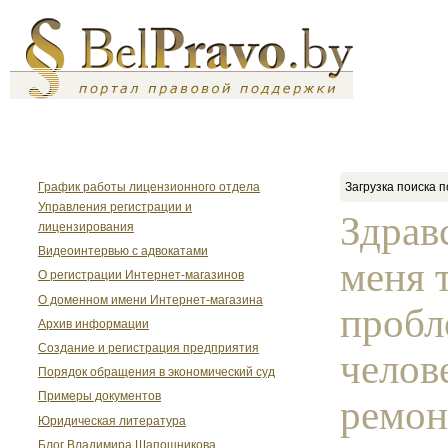
График работы лицензионного отдела
Загрузка поиска п
Управления регистрации и
Здрав
лицензирования
Видеоинтервью с адвокатами
меня 
О регистрации Интернет-магазинов
О доменном имени Интернет-магазина
пробл
Архив информации
Создание и регистрация предприятия
челов
Порядок обращения в экономический суд
Примеры документов
ремон
Юридическая литература
Блог Владимира Шапошникова