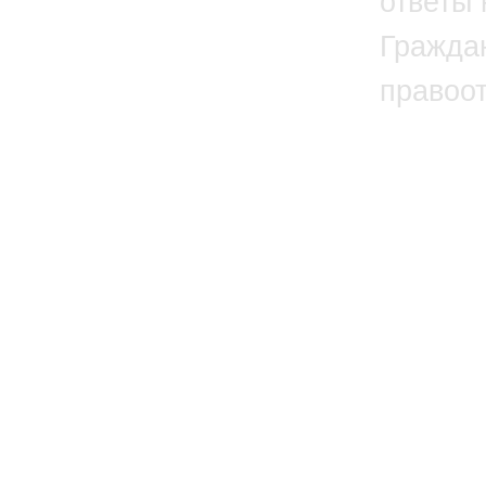
ответы 
Гражда
правоо