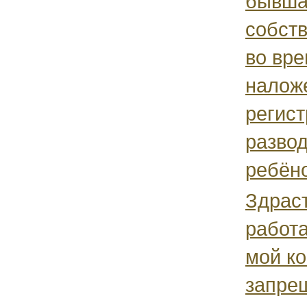
бывша
собств
во вр
наложе
регист
развод
ребёно
Здраст
работ
мой к
запре