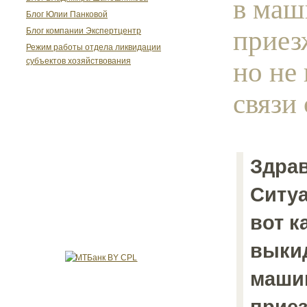
в маш
Блог Юлии Панковой
приезж
Блог компании Экспертцентр
Режим работы отдела ликвидации
но не 
субъектов хозяйствования
связи 
Здрав
Ситу
вот к
выки
машин
приез