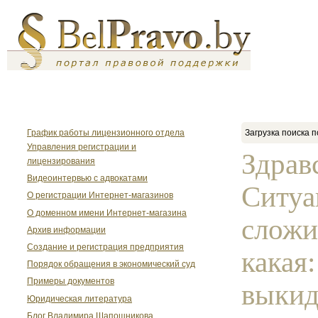
График работы лицензионного отдела
Загрузка поиска п
Управления регистрации и
Здрав
лицензирования
Видеоинтервью с адвокатами
Ситуа
О регистрации Интернет-магазинов
О доменном имени Интернет-магазина
сложи
Архив информации
Создание и регистрация предприятия
какая
Порядок обращения в экономический суд
Примеры документов
выкид
Юридическая литература
Блог Владимира Шапошникова