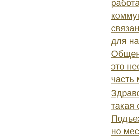
работ
комму
связан
для на
Общен
это н
часть 
Здравс
такая 
Подъех
но мес