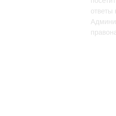
посетит
ответы 
Админи
правон