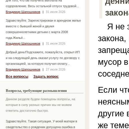
деяни
для того, что бы получить выплаты на
оздоровление. Весь остальной отпуск трудовой...
зако
Владимир Шапошников
|
31 июля 2026
Здравствуйте. Зарегистрирован в арендном жилье
Я не з
вместе с бывшей женой и двумя
совершеннолетними детьми с марта 2008
закона,
года.Жильё...
Владимир Шапошников
|
31 июля 2026
запрещ
Добрый день!Подскажите, пожалуйста, открыл ИП
и на следующей день оказал услугу по договору с
мусор в
организацией, за которую получил оплату...
Владимир Шапошников
|
27 июля 2026
соседне
Все вопросы
Задать вопрос
Если чт
Вопросы, требующие размышления
неясным
Данном разделе будем помещены вопросы, на
которые в силу разных причин мы не можем
другие 
ответить достаточно быстро.
Здравствуйте. Такая ситуация. У моей матери в
же теме
свидетельство о рождении допущена ошибка в