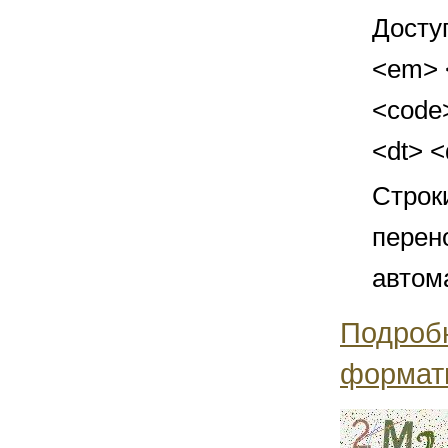
Досту
<em> <
<code>
<dt> 
Строк
перен
автом
Подроб
формат