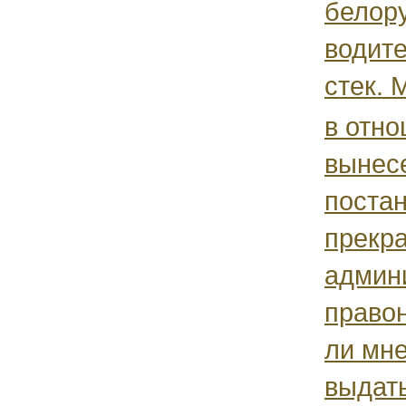
белор
водите
стек. М
в отн
вынес
поста
прекр
админ
право
ли мне
выдать