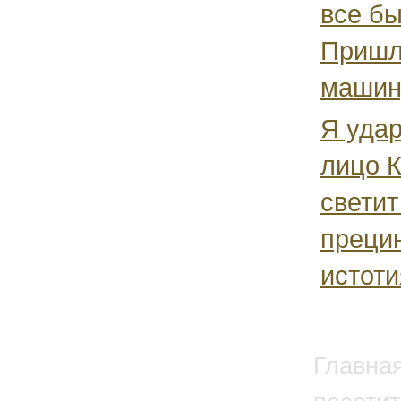
все бы
Пришл
машину
Я удар
лицо К
светит
преци
истоти
Главна