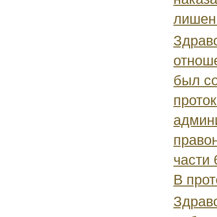
лишени
Здравс
отнош
был с
проток
админ
право
части 
В прот
Здравс