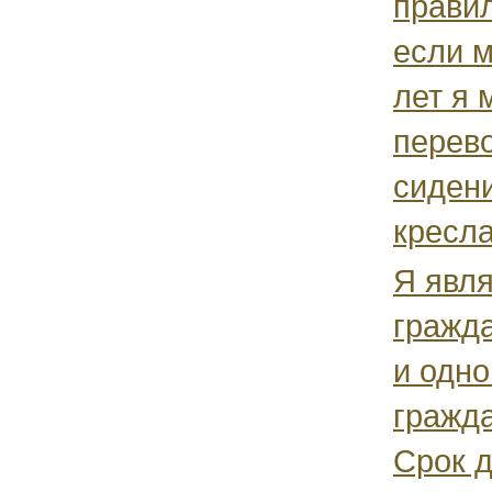
прави
если м
лет я 
перево
сидени
кресла
Я явл
гражд
и одн
гражд
Срок 