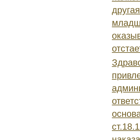
другая
младше
оказы
отстает
Здравс
привле
админ
ответс
основа
ст.18.
наказа