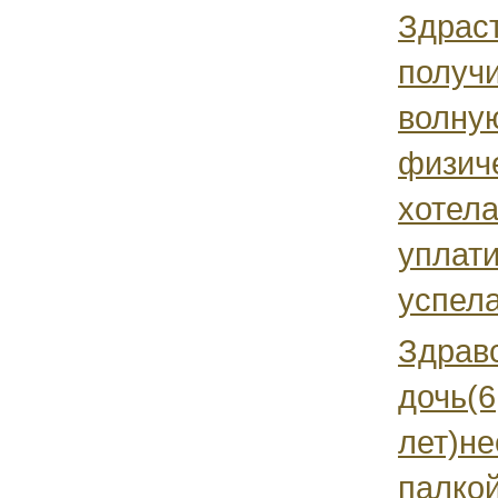
Здраст
получи
волну
физич
хотела
уплати
успела
Здрав
дочь(6
лет)не
палкой