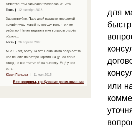
отчестве, там записано "Мечеславна". Эта...
для м
Гость
|
12 октября 2018
Здравствуйте. Пару дней назад ко мне домой
быстр
пришёл участковый по поводу того, что я не
работаю. Начал задавать мне вопросы о моём
вопро
образе...
Гость
|
26 апреля 2018
консу
Мне 15 лет, брату 14 лет. Наша мама получает за
нас пенсию по потере кормильца (у нас погиб
догов
отец), но она тратит её на выпивку. Ещё у нас
есть...
консу
Юлия Панкова
|
11 мая 2015
Все вопросы, требующие размышления
или н
комме
уточ
вопро