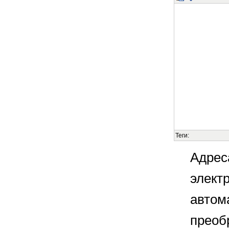
Теги:
Адрес
элект
автом
преоб