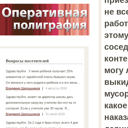
не вс
работ
этому
сосед
конте
Вопросы посетителей
могу 
Здравствуйте . У меня ребёнок получает 25%
алиментов от заработной платы бывшего мужа .
выки
Он женился у него родился ребёнок и и его жена...
Владимир Шапошников
|
4 августа 2026
мусор
Здравствуйте, может ли директор школы дать
какое
дополнительную нагрузку учителю без его на то
согласия. Если у учителя уже 30 часов. Я...
Владимир Шапошников
|
31 июля 2026
наказ
Здравствуйте. За 2 года я брал отпус всего 4 дня