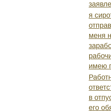
заявле
я сиро
отправ
меня н
зарабо
рабочи
имею 
Работ
ответс
в отпу
его об