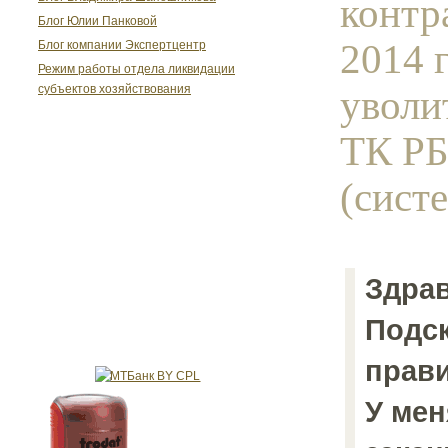
контр
Блог Юлии Панковой
2014 г
Блог компании Экспертцентр
Режим работы отдела ликвидации
уволит
субъектов хозяйствования
ТК Р
(систе
Здрав
Подск
прав
У мен