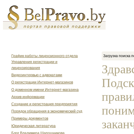
График работы лицензионного отдела
Загрузка поиска п
Управления регистрации и
Здрав
лицензирования
Видеоинтервью с адвокатами
Подск
О регистрации Интернет-магазинов
О доменном имени Интернет-магазина
прави
Архив информации
Создание и регистрация предприятия
поним
Порядок обращения в экономический суд
Примеры документов
закан
Юридическая литература
Блог Владимира Шапошникова