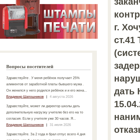
закан
контр
г. Хо
ст.41
(сист
задер
Вопросы посетителей
нару
Здравствуйте . У меня ребёнок получает 25%
алиментов от заработной платы бывшего мужа .
дать 
Он женился у него родился ребёнок и и его жена...
Владимир Шапошников
|
4 августа 2026
15.04.
Здравствуйте, может ли директор школы дать
дополнительную нагрузку учителю без его на то
нани
согласия. Если у учителя уже 30 часов. Я...
Владимир Шапошников
|
31 июля 2026
отказ
Здравствуйте. За 2 года я брал отпус всего 4 дня