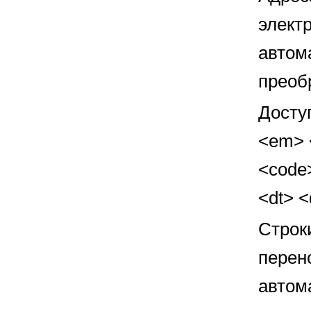
элект
автом
преоб
Досту
<em> <
<code>
<dt> 
Строк
перен
автом