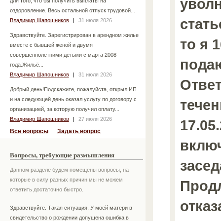
уволн
для того, что бы получить выплаты на
оздоровление. Весь остальной отпуск трудовой...
стать
Владимир Шапошников
|
31 июля 2026
Здравствуйте. Зарегистрирован в арендном жилье
то я 1
вместе с бывшей женой и двумя
совершеннолетними детьми с марта 2008
подаю
года.Жильё...
Владимир Шапошников
|
31 июля 2026
Ответ
Добрый день!Подскажите, пожалуйста, открыл ИП
и на следующей день оказал услугу по договору с
течен
организацией, за которую получил оплату...
Владимир Шапошников
|
27 июля 2026
17.05.
Все вопросы
Задать вопрос
вклю
Вопросы, требующие размышления
засед
Данном разделе будем помещены вопросы, на
которые в силу разных причин мы не можем
Продл
ответить достаточно быстро.
отказ
Здравствуйте. Такая ситуация. У моей матери в
свидетельство о рождении допущена ошибка в