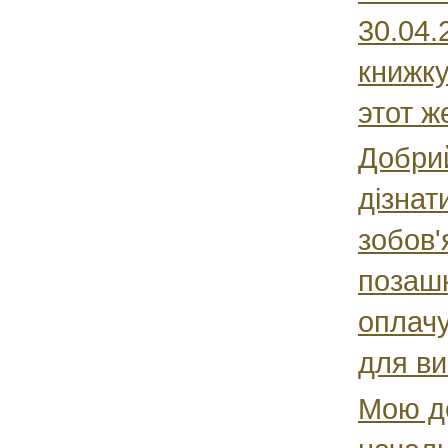
30.04.
книжку
этот же
Добрий
дізнат
зобов'
позашк
оплачу
для ви
Мою д