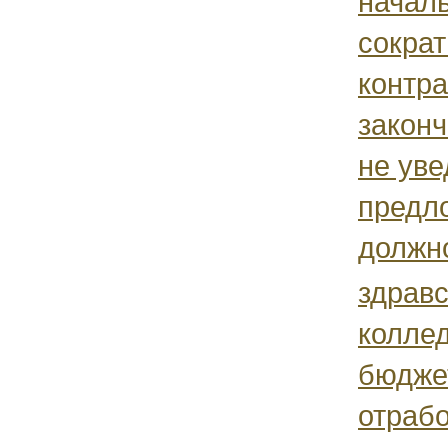
начал
сократ
контра
закон
не уве
предл
должно
здравс
коллед
бюдже
отрабо