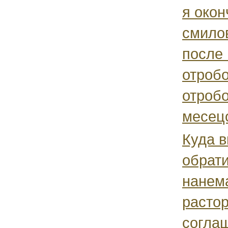
я окон
смило
после 
отробо
отробо
месецо
Куда 
обрат
нанем
растор
согла