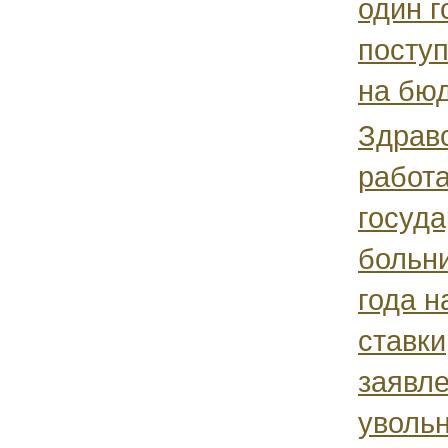
один г
поступ
на бюд
Здравс
работ
госуд
больни
года н
ставки
заявле
уволь