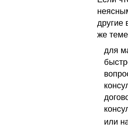
неясным
другие 
же теме
для м
быстр
вопро
консу
догов
консу
или н