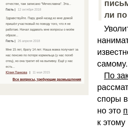
письм
отчестве, там записано "Мечеславна". Эта...
Гость
|
12 октября 2018
ли по
Здравствуйте. Пару дней назад ко мне домой
пришёл участковый по поводу того, что я не
Уволит
работаю. Начал задавать мне вопросы о моём
образе...
нанимат
Гость
|
26 апреля 2018
известн
Мне 15 лет, брату 14 лет. Наша мама получает за
нас пенсию по потере кормильца (у нас погиб
самому.
отец), но она тратит её на выпивку. Ещё у нас
есть...
Юлия Панкова
|
11 мая 2015
По за
Все вопросы, требующие размышления
рассмат
споры в
но это
п
к этому