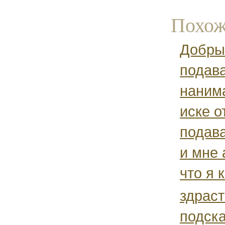
Похож
Добрый
подава
нанима
иске о
подав
и мне 
что я 
здраст
подск