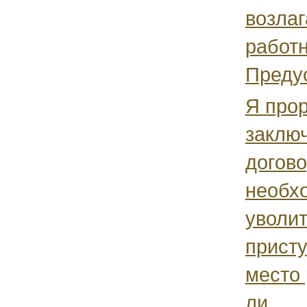
возлаг
работн
Предус
Я прор
заклю
догово
необх
уволит
присту
место
ли...