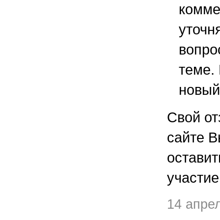
комме
уточ
вопро
теме.
новый
Свой от
сайте В
остави
участие
14 апре