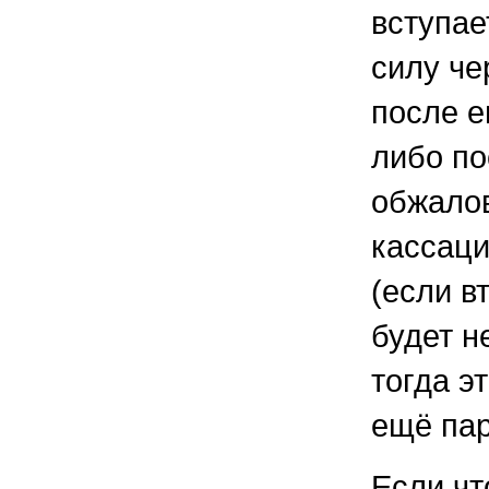
вступае
силу че
после е
либо по
обжало
кассац
(если в
будет н
тогда э
ещё пар
Если чт