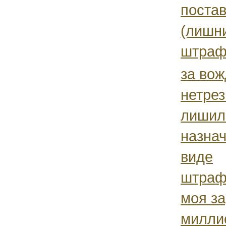
поста
(лишни
штраф
за вож
нетре
лишил
назнач
виде
штраф
моя за
милли