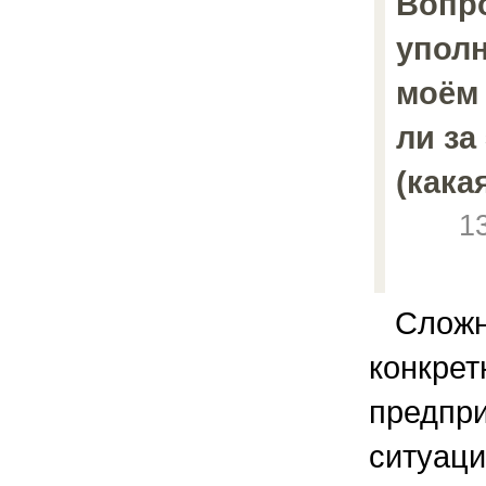
Вопро
упол
моём 
ли за
(кака
1
Сложно
конкрет
предпр
ситуац