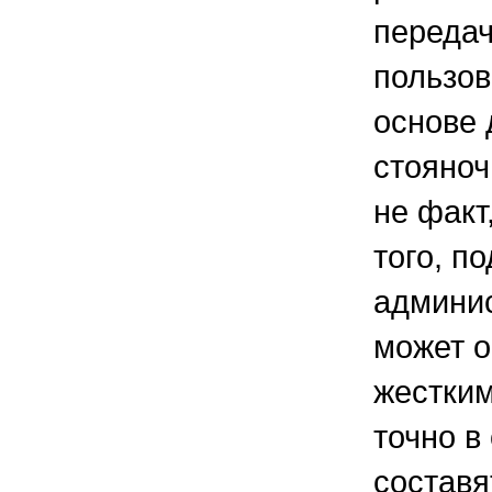
передач
пользов
основе 
стояноч
не факт
того, п
админи
может о
жестким
точно в
составя