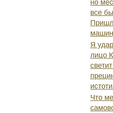
но мес
все бы
Пришл
машину
Я удар
лицо К
светит
преци
истоти
Что ме
самов