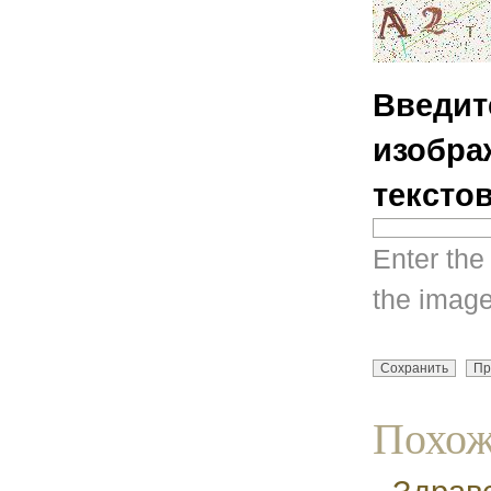
Введит
изобра
тексто
Enter the
the image
Похож