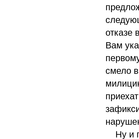
предлож
следующ
отказе 
Вам ука
первому
смело 
милици
приехат
зафикс
наруше
Ну и п