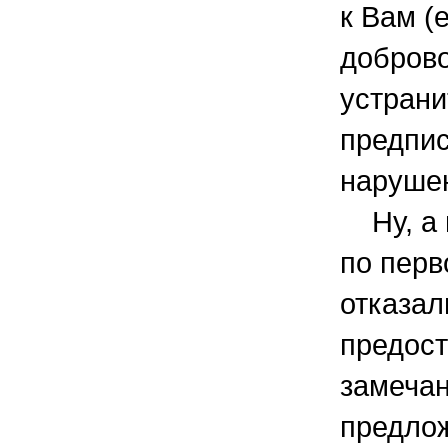
к Вам (
доброво
устрани
предпи
нарушен
Ну, а в
по пер
отказал
предост
замечан
предло