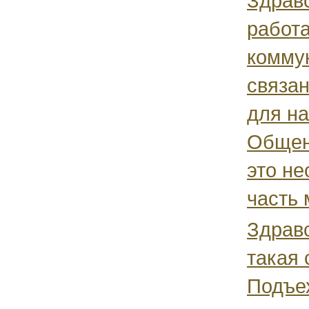
Здравс
работ
комму
связан
для на
Общен
это н
часть 
Здравс
такая 
Подъех