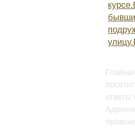
курсе.
бывши
подру
улицу.
Главна
посетит
ответы 
Админи
правон