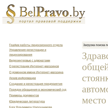
График работы лицензионного отдела
Загрузка поиска п
Управления регистрации и
Здрав
лицензирования
Видеоинтервью с адвокатами
общей
О регистрации Интернет-магазинов
О доменном имени Интернет-магазина
стоян
Архив информации
Создание и регистрация предприятия
автом
Порядок обращения в экономический суд
Примеры документов
место
Юридическая литература
Блог Владимира Шапошникова