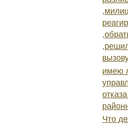
,мили
реаги
,обрат
,решил
вызову
имею л
управ
отказа
район
Что де