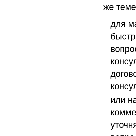
же теме
для м
быстр
вопро
консу
догов
консу
или н
комме
уточ