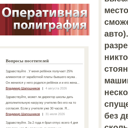
место
сможе
авто)
разре
никто
Вопросы посетителей
стоян
Здравствуйте . У меня ребёнок получает 25%
алиментов от заработной платы бывшего мужа .
маши
Он женился у него родился ребёнок и и его жена...
Владимир Шапошников
|
4 августа 2026
неско
Здравствуйте, может ли директор школы дать
спуще
дополнительную нагрузку учителю без его на то
согласия. Если у учителя уже 30 часов. Я...
без д
Владимир Шапошников
|
31 июля 2026
Здравствуйте. За 2 года я брал отпус всего 4 дня
сколь