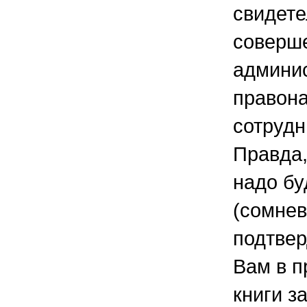
свидете
соверш
админис
правон
сотруд
Правда,
надо бу
(сомнев
подтвер
Вам в п
книги з