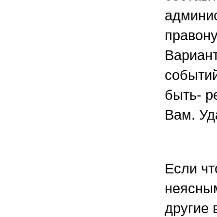
админи
правон
Вариант
событий
быть- р
Вам. Уд
Если чт
неясным
другие 