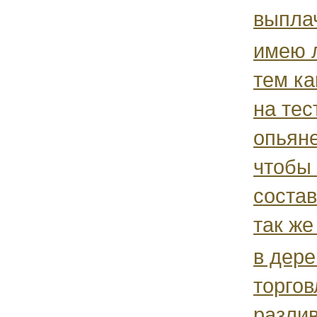
выплач
имею 
тем ка
на тес
опьян
чтобы
состав
так же
в дер
торгов
разлив