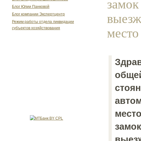
замок 
Блог Юлии Панковой
выезж
Блог компании Экспертцентр
Режим работы отдела ликвидации
место 
субъектов хозяйствования
Здрав
обще
стоян
авто
место
замок 
выезж