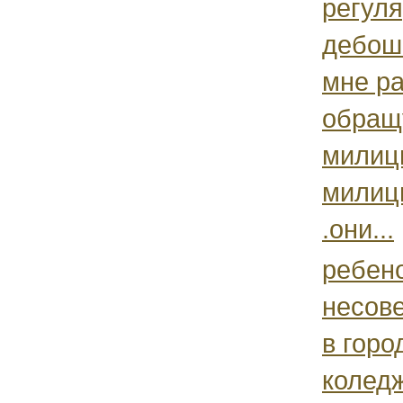
регул
дебош
мне р
обращ
милиц
милиц
.они...
ребен
несов
в горо
коледж