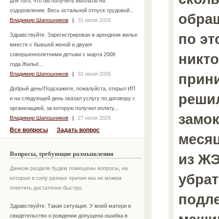
для того, что бы получить выплаты на
оздоровление. Весь остальной отпуск трудовой...
обра
Владимир Шапошников
|
31 июля 2026
по эт
Здравствуйте. Зарегистрирован в арендном жилье
вместе с бывшей женой и двумя
никто
совершеннолетними детьми с марта 2008
года.Жильё...
Владимир Шапошников
|
31 июля 2026
прини
Добрый день!Подскажите, пожалуйста, открыл ИП
реши
и на следующей день оказал услугу по договору с
организацией, за которую получил оплату...
замок
Владимир Шапошников
|
27 июля 2026
Все вопросы
Задать вопрос
месяц
Вопросы, требующие размышления
из ЖЭ
Данном разделе будем помещены вопросы, на
убрат
которые в силу разных причин мы не можем
ответить достаточно быстро.
подл
Здравствуйте. Такая ситуация. У моей матери в
свидетельство о рождении допущена ошибка в