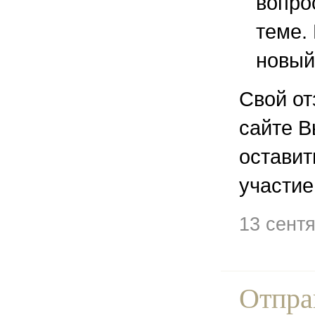
вопро
теме.
новый
Свой от
сайте В
остави
участие
13 сент
Отпра