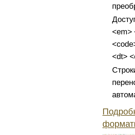
преоб
Досту
<em> <
<code>
<dt> 
Строк
перен
автом
Подроб
формат