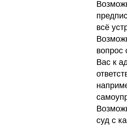
Возможн
предпи
всё уст
Возможн
вопрос 
Вас к а
ответст
наприме
самоупр
Возможн
суд с к