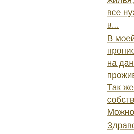
все н
в...
В моей
пропис
на да
прожив
Так же
собств
Можно 
Здравс