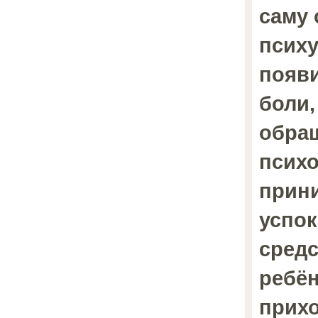
саму 
психу
появ
боли,
обра
психо
прин
успо
средс
ребё
прихо