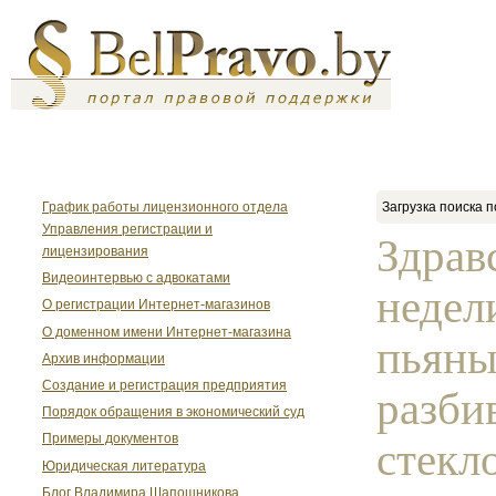
График работы лицензионного отдела
Загрузка поиска п
Управления регистрации и
Здрав
лицензирования
Видеоинтервью с адвокатами
недел
О регистрации Интернет-магазинов
О доменном имени Интернет-магазина
пьяны
Архив информации
Создание и регистрация предприятия
разби
Порядок обращения в экономический суд
Примеры документов
стекло
Юридическая литература
Блог Владимира Шапошникова