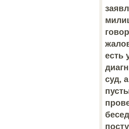
заявл
милиц
говор
жалов
есть
диагн
суд, 
пусты
прове
бесед
посту