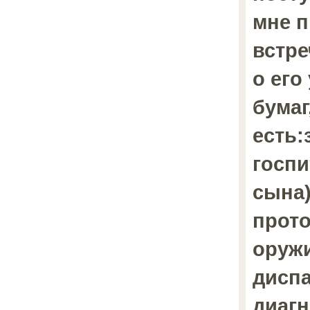
мне п
встре
о его
бумаг
есть:
госпи
сына)
прото
оружи
диспа
диагн