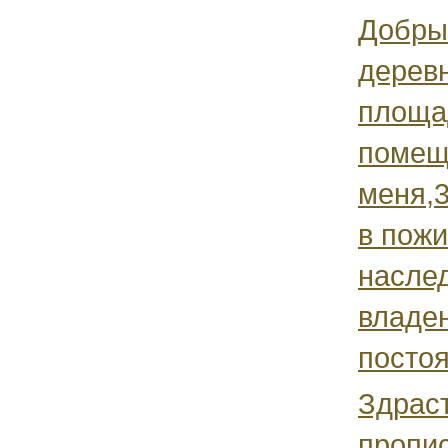
Добры
дерев
площа
помещ
меня,3
в пож
насле
владе
постоя
Здраст
пропи