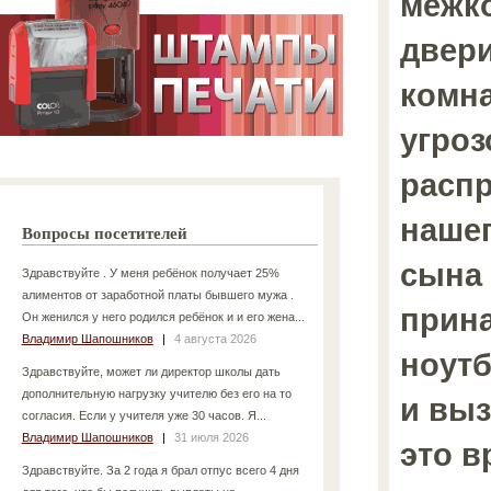
межк
двери
комна
угроз
распр
нашег
Вопросы посетителей
сына 
Здравствуйте . У меня ребёнок получает 25%
алиментов от заработной платы бывшего мужа .
прин
Он женился у него родился ребёнок и и его жена...
Владимир Шапошников
|
4 августа 2026
ноутб
Здравствуйте, может ли директор школы дать
дополнительную нагрузку учителю без его на то
и вы
согласия. Если у учителя уже 30 часов. Я...
Владимир Шапошников
|
31 июля 2026
это в
Здравствуйте. За 2 года я брал отпус всего 4 дня