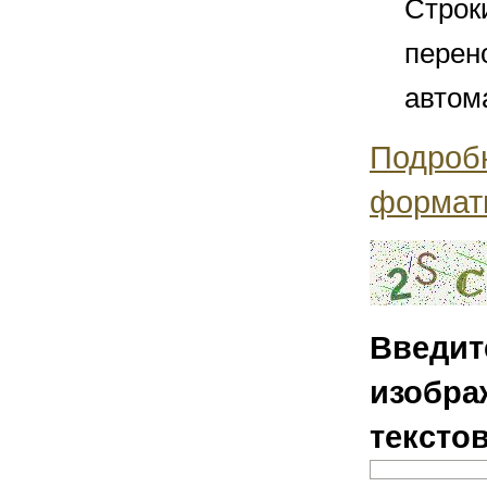
Строк
перен
автом
Подроб
формат
Введит
изобра
тексто