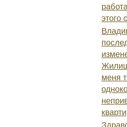
работа
этого 
Владим
после
измен
Жилищ
меня т
однок
непри
квартир
Здрав