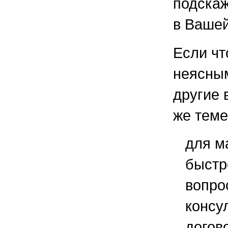
подскаж
в Вашей
Если чт
неясным
другие 
же теме
для м
быстр
вопро
консу
догов