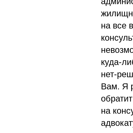
админис
жилищно
на все 
консуль
невозмо
куда-ли
нет-ре
Вам. Я
обратит
на конс
адвокат