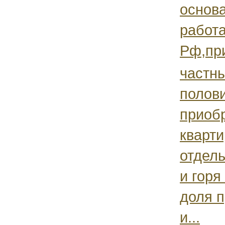
основа
работа
Рф,при
частны
полов
приобр
кварт
отдель
и горя
доля 
и...