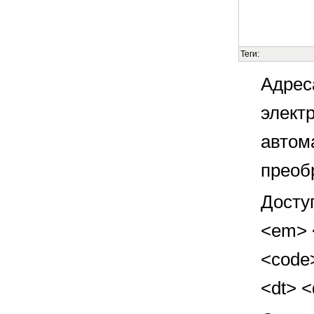
Теги:
Адрес
элект
автом
преоб
Досту
<em> <
<code>
<dt> 