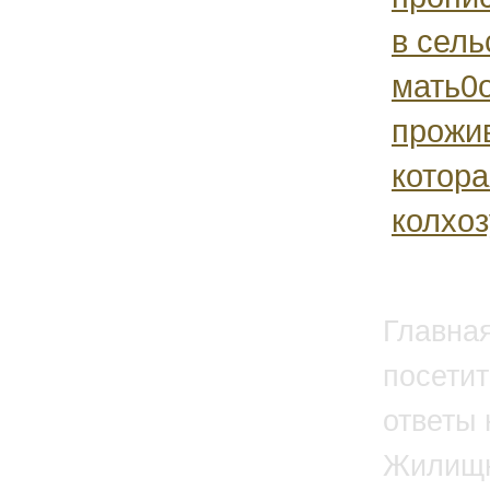
в сель
мать0
прожи
котор
колхозу
Главна
посетит
ответы 
Жилищн