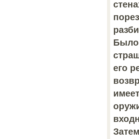
стена
порез
разби
Было
страш
его р
возв
имеет
оруж
входн
Затем