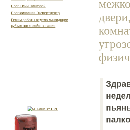
межко
Блог Юлии Панковой
двери,
Блог компании Экспертцентр
Режим работы отдела ликвидации
комна
субъектов хозяйствования
угроз
физич
Здрав
недел
пьяны
палко