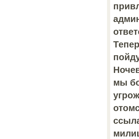
привл
адми
ответ
Тепе
пойду
Ночев
мы б
угрож
отомс
ссыла
мили