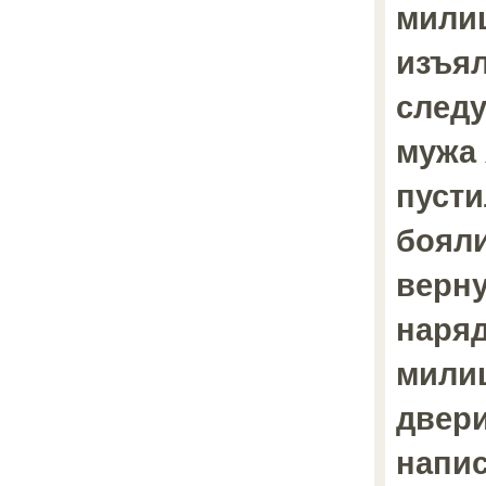
милиц
изъял
след
мужа 
пусти
бояли
верну
наря
милиц
двери
напис