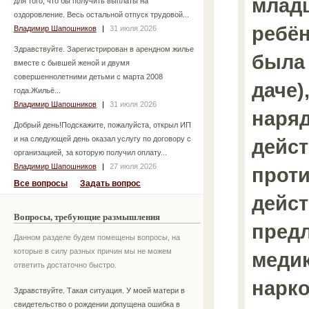
млад
для того, что бы получить выплаты на
оздоровление. Весь остальной отпуск трудовой...
ребён
Владимир Шапошников
|
31 июля 2026
Здравствуйте. Зарегистрирован в арендном жилье
была 
вместе с бывшей женой и двумя
совершеннолетними детьми с марта 2008
даче
года.Жильё...
Владимир Шапошников
|
31 июля 2026
наряд
Добрый день!Подскажите, пожалуйста, открыл ИП
и на следующей день оказал услугу по договору с
дейс
организацией, за которую получил оплату...
Владимир Шапошников
|
27 июля 2026
прот
Все вопросы
Задать вопрос
дейст
Вопросы, требующие размышления
пред
Данном разделе будем помещены вопросы, на
которые в силу разных причин мы не можем
медик
ответить достаточно быстро.
нарко
Здравствуйте. Такая ситуация. У моей матери в
свидетельство о рождении допущена ошибка в