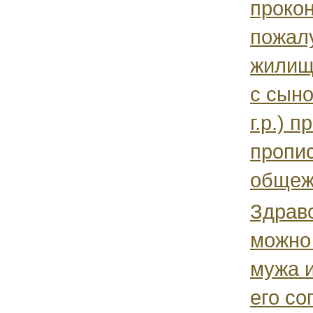
проко
пожал
жилищ
с сыно
г.р.) 
пропис
общежи
Здрав
можно
мужа и
его со