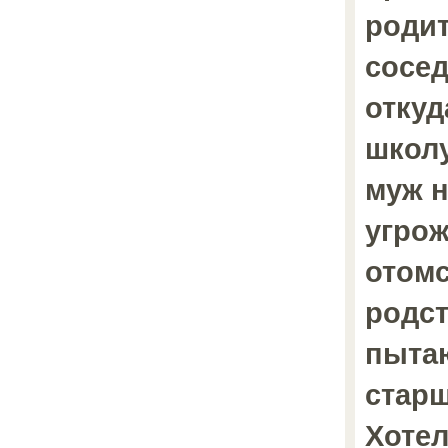
родит
сосед
откуд
школу
муж н
угрож
отомс
родс
пытаю
старш
Хотел