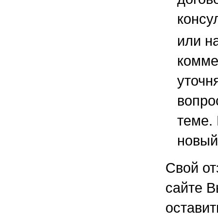
консу
или н
комме
уточ
вопро
теме.
новый
Свой от
сайте В
остави