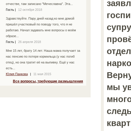
заяв
отчестве, там записано "Мечеславна". Эта...
Гость
|
12 октября 2018
госп
Здравствуйте. Пару дней назад ко мне домой
супру
пришёл участковый по поводу того, что я не
работаю. Начал задавать мне вопросы о моём
провё
образе...
Гость
|
26 апреля 2018
отде
Мне 15 лет, брату 14 лет. Наша мама получает за
нас пенсию по потере кормильца (у нас погиб
нарко
отец), но она тратит её на выпивку. Ещё у нас
есть...
Верн
Юлия Панкова
|
11 мая 2015
Все вопросы, требующие размышления
мы у
мног
следы
кварт