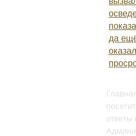
вызвал
освед
показа
да ещ
оказа
проср
Главна
посетит
ответы 
Админи