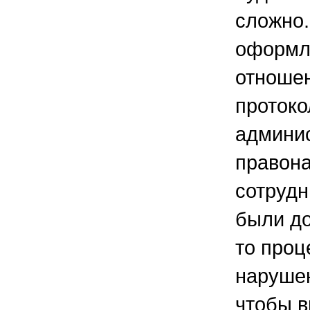
сложно.
оформл
отноше
протоко
админи
правон
сотруд
были д
то про
нарушен
чтобы в