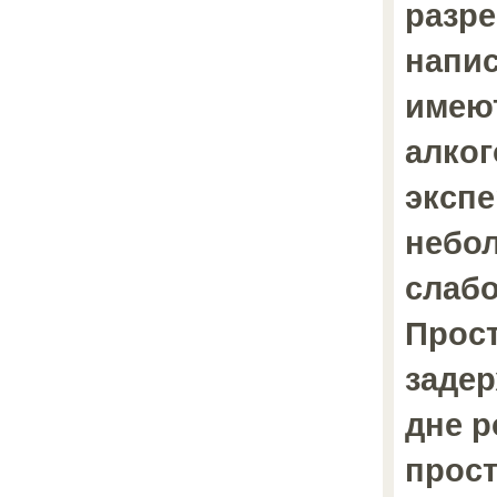
разре
напис
имеют
алко
экспе
небо
слабо
Прост
заде
дне р
прост