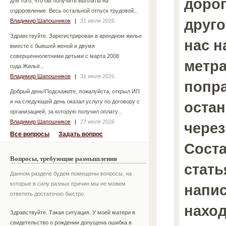
дорог
для того, что бы получить выплаты на
оздоровление. Весь остальной отпуск трудовой...
друго
Владимир Шапошников
|
31 июля 2026
Здравствуйте. Зарегистрирован в арендном жилье
нас н
вместе с бывшей женой и двумя
совершеннолетними детьми с марта 2008
метра
года.Жильё...
Владимир Шапошников
|
31 июля 2026
попр
Добрый день!Подскажите, пожалуйста, открыл ИП
и на следующей день оказал услугу по договору с
остан
организацией, за которую получил оплату...
Владимир Шапошников
|
27 июля 2026
через
Все вопросы
Задать вопрос
Сост
Вопросы, требующие размышления
стать
Данном разделе будем помещены вопросы, на
которые в силу разных причин мы не можем
напис
ответить достаточно быстро.
наход
Здравствуйте. Такая ситуация. У моей матери в
свидетельство о рождении допущена ошибка в