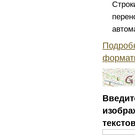
Строк
перен
автом
Подроб
формат
Введит
изобра
тексто