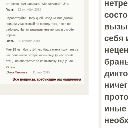
нетр
отчестве, там записано "Мечеславна". Эта...
Гость
|
12 октября 2018
состо
Здравствуйте. Пару дней назад ко мне домой
вызы
пришёл участковый по поводу того, что я не
работаю. Начал задавать мне вопросы о моём
себя
образе...
Гость
|
26 апреля 2018
неце
Мне 15 лет, брату 14 лет. Наша мама получает за
нас пенсию по потере кормильца (у нас погиб
брань
отец), но она тратит её на выпивку. Ещё у нас
есть...
дикт
Юлия Панкова
|
11 мая 2015
Все вопросы, требующие размышления
ничег
прото
иные
необ