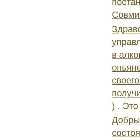
поста
Совмин
Здравс
управ
в алко
опьяне
своего
получи
) . Эт
Добры
состо