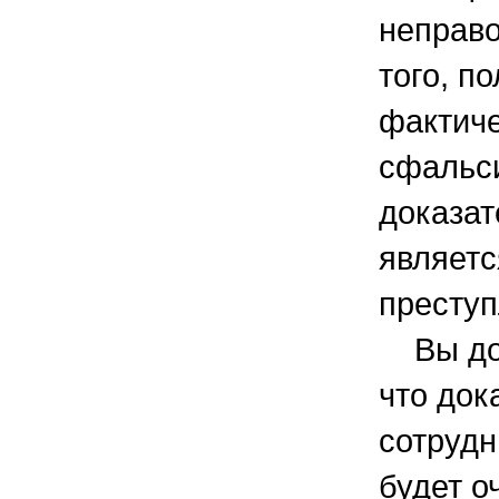
неправ
того, по
фактич
сфальс
доказат
являетс
престу
Вы дол
что док
сотрудн
будет о