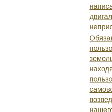
написа
двига
неприс
Обязан
польз
земель
наход
пользо
самов
возве
нашего