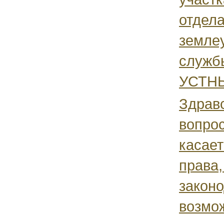
отдел
земле
служб
УСТНЫ
Здрав
вопрос
касае
права,
законо
возмо