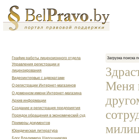
График работы лицензионного отдела
Загрузка поиска п
Управления регистрации и
Здрас
лицензирования
Видеоинтервью с адвокатами
Меня 
О регистрации Интернет-магазинов
О доменном имени Интернет-магазина
друго
Архив информации
Создание и регистрация предприятия
сотру
Порядок обращения в экономический суд
Примеры документов
милиц
Юридическая литература
Блог Владимира Шапошникова