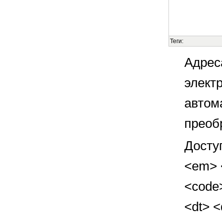
Теги:
Адрес
элект
автом
преоб
Досту
<em> <
<code>
<dt> 