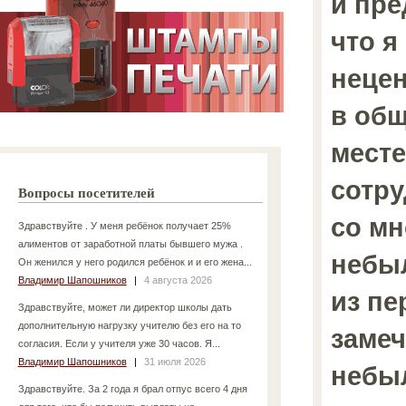
и пр
что я
неце
в об
месте
сотр
Вопросы посетителей
со м
Здравствуйте . У меня ребёнок получает 25%
алиментов от заработной платы бывшего мужа .
небы
Он женился у него родился ребёнок и и его жена...
Владимир Шапошников
|
4 августа 2026
из пе
Здравствуйте, может ли директор школы дать
дополнительную нагрузку учителю без его на то
замеч
согласия. Если у учителя уже 30 часов. Я...
Владимир Шапошников
|
31 июля 2026
небыл
Здравствуйте. За 2 года я брал отпус всего 4 дня