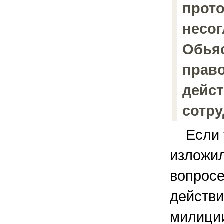
прот
несог
Обья
прав
дейс
сотр
Если т
изложил
вопросе
действи
милици