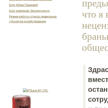
предь
Блог Юлии Панковой
что я
Блог компании Экспертцентр
Режим работы отдела ликвидации
нецен
субъектов хозяйствования
брань
общес
Здрас
вмест
оста
сотр