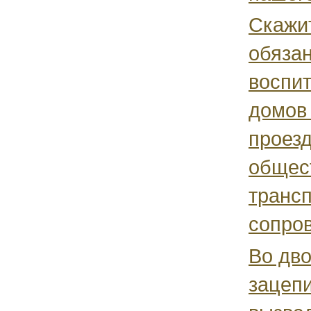
Скажи
обяза
воспит
домов
проезд
общес
трансп
сопров
Во дво
зацеп