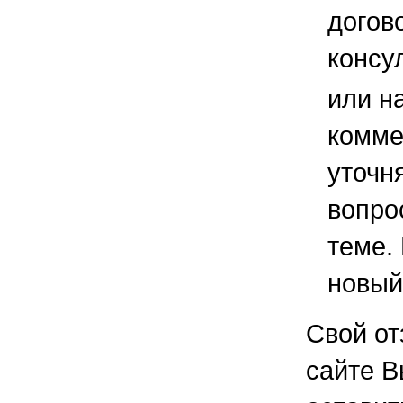
догов
консу
или н
комме
уточ
вопро
теме.
новый
Свой от
сайте В