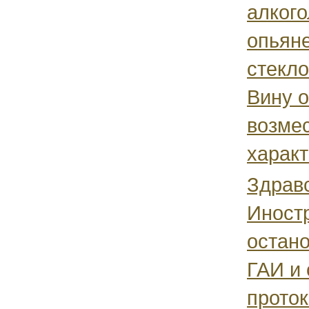
алкого
опьян
стекло
Вину 
возме
характ
Здравс
Иност
остано
ГАИ и 
проток