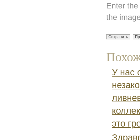
Enter the
the image
Похож
У нас
незако
ливне
коллек
это гр
Здравс