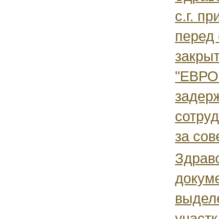
с.г. п
перед
закры
"ЕВРО
задер
сотру
за сов
Здрав
докум
выдел
участк