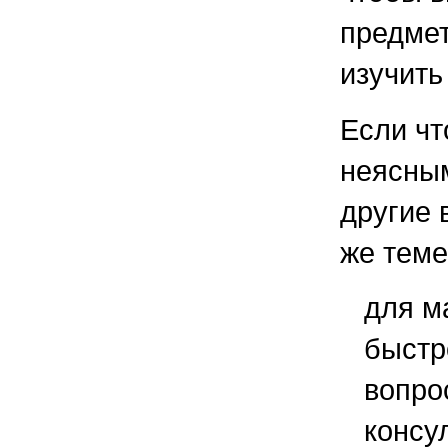
предмет
изучить
Если чт
неясным
другие 
же теме
для м
быстр
вопро
консу