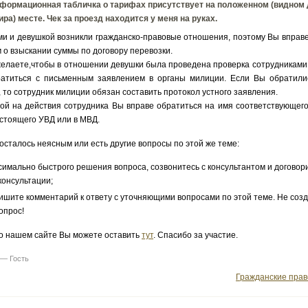
нформационная табличка о тарифах присутствует на положенном (видном
ра) месте. Чек за проезд находится у меня на руках.
 и девушкой возникли гражданско-правовые отношения, поэтому Вы вправе
ом о взыскании суммы по договору перевозки.
лаете,чтобы в отношении девушки была проведена проверка сотрудниками 
атиться с письменным заявлением в органы милиции. Если Вы обратили
 то сотрудник милиции обязан составить протокол устного заявления.
на действия сотрудника Вы вправе обратиться на имя соответствующего
стоящего УВД или в МВД.
 осталось неясным или есть другие вопросы по этой же теме:
симально быстрого решения вопроса, созвонитесь с консультантом и договор
консультации;
ишите комментарий к ответу с уточняющими вопросами по этой теме. Не соз
опрос!
о нашем сайте Вы можете оставить
тут
. Спасибо за участие.
 — Гость
Гражданские пра