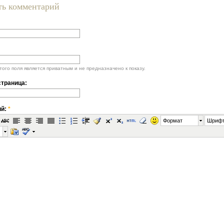
ть комментарий
ого поля является приватным и не предназначено к показу.
траница:
ий:
*
Формат
Шриф