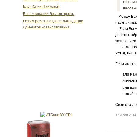
СТБ, и
Блог Юлии Панковой
пассажи
Блог компании Экспертцентр
Между Вами
Режим работы отдела ликвидации
в суд с иск
субъектов хозяйствования
Если Вы же
должны обр
заявлением,
С жалобой 
РУВД, выше
Если что-то
для мак
личной 
или нап
новый в
Свой отзыв 
17 июля 2014