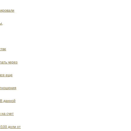
рировали
ы,
стве
пать через
все еще
 отношения
 В данной
 на счет
/100 доли от