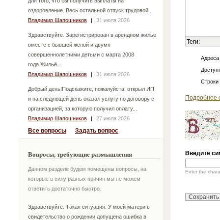
для того, что бы получить выплаты на
оздоровление. Весь остальной отпуск трудовой...
Владимир Шапошников
|
31 июля 2026
Здравствуйте. Зарегистрирован в арендном жилье
Теги:
вместе с бывшей женой и двумя
совершеннолетними детьми с марта 2008
Адреса
года.Жильё...
Доступн
Владимир Шапошников
|
31 июля 2026
Строки
Добрый день!Подскажите, пожалуйста, открыл ИП
Подробнее 
и на следующей день оказал услугу по договору с
организацией, за которую получил оплату...
Владимир Шапошников
|
27 июля 2026
Все вопросы
Задать вопрос
Введите си
Вопросы, требующие размышления
Данном разделе будем помещены вопросы, на
Enter the char
которые в силу разных причин мы не можем
ответить достаточно быстро.
Здравствуйте. Такая ситуация. У моей матери в
свидетельство о рождении допущена ошибка в