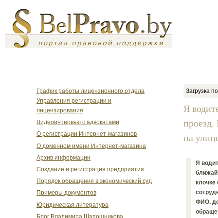
График работы лицензионного отдела
Загрузка по
Управления регистрации и
Я водит
лицензирования
проезд.
Видеоинтервью с адвокатами
О регистрации Интернет-магазинов
на улице
О доменном имени Интернет-магазина
Архив информации
Я водит
Создание и регистрация предприятия
ближай
Порядок обращения в экономический суд
клочке 
сотрудн
Примеры документов
ФИО, до
Юридическая литература
обраще
Блог Владимира Шапошникова