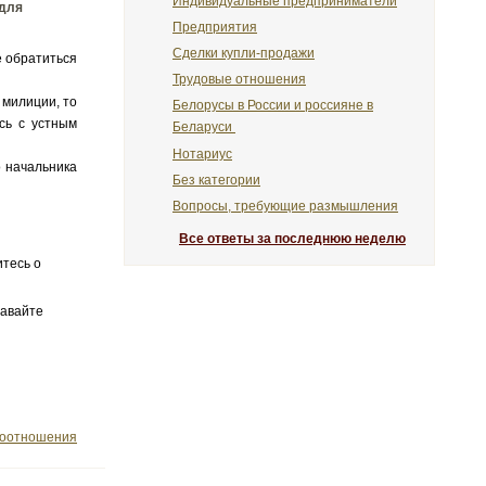
Индивидуальные предприниматели
 для
Предприятия
Сделки купли-продажи
 обратиться
Трудовые отношения
милиции, то
Белорусы в России и россияне в
сь с устным
Беларуси
Нотариус
 начальника
Без категории
Вопросы, требующие размышления
Все ответы за последнюю неделю
итесь о
давайте
воотношения