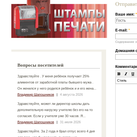
Отправи
Ваше имя:
*
E-mail:
*
Содержание эт
Домашняя с
Вопросы посетителей
Комментар
Здравствуйте . У меня ребёнок получает 25%
Стиль
алиментов от заработной платы бывшего мужа .
Он женился у него родился ребёнок и и его жена...
Владимир Шапошников
|
4 августа 2026
Здравствуйте, может ли директор школы дать
дополнительную нагрузку учителю без его на то
согласия. Если у учителя уже 30 часов. Я...
Владимир Шапошников
|
31 июля 2026
Здравствуйте. За 2 года я брал отпус всего 4 дня