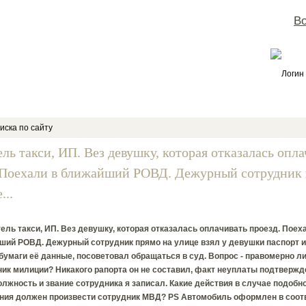
Во
Логин
иска по сайту
ель такси, ИП. Вез девушку, которая отказалась опла
 Поехали в ближайший РОВД. Дежурный сотрудник
...
ель такси, ИП. Вез девушку, которая отказалась оплачивать проезд. Поех
ший РОВД. Дежурный сотрудник прямо на улице взял у девушки паспорт и
бумаги её данные, посоветовал обращаться в суд. Вопрос - правомерно л
ик милиции? Никакого рапорта он не составил, факт неуплаты подтвержд
лжность и звание сотрудника я записал. Какие действия в случае подобн
ния должен произвести сотрудник МВД? PS Автомобиль оформлен в соот