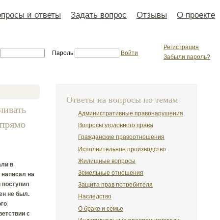
просы и ответы
Задать вопрос
Отзывы
О проекте
Регистрация
Пароль
Войти
Забыли пароль?
Ответы на вопросы по темам
чивать
Административные правонарушения
 прямо
Вопросы уголовного права
Гражданские правоотношения
Исполнительное производство
Жилищные вопросы
али в
Земельные отношения
 написал на
и поступил
Защита прав потребителя
ен не был.
Наследство
ого
О браке и семье
ветствии с