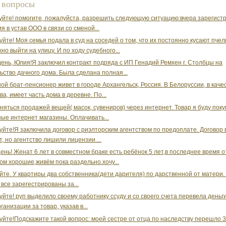
 вопросы
уйте! помогите, пожалуйста, разрешить следующую ситуацию:вчера зарегист
я в устав ООО в связи со сменой...
уйте! Моя семья подала в суд на соседей о том, что их постоянно кусают пчел
но выйти на улицу. И по ходу судебного...
ень, Юлия!Я заключил контракт подряда с ИП Генадий Ремхен г. Столбцы на
ьство дачного дома. Была сделана полная...
ой брат-пенсионер живет в городе Архангельск, Россия. В Белоруссии, в каче
а, имеет часть дома в деревне. По...
аняться продажей вещей( масок, сувениров) через интернет. Товар я буду поку
ые интернет магазины. Оплачивать...
уйте!Я заключила договор с риэлторским агентством по предоплате. Договор 
т, но агентство лишили лицензии....
ень! Женат 6 лет в совместном браке есть ребёнок 5 лет,в последнее время
ом хорошие,живём пока раздельно.хочу...
йте. У квартиры два собственника(дети дарителя) по дарственной от матери.
 все зарегестрированы за...
уйте! руп выделило своему работнику ссуду и со своего счета перевела деньги
ганизации за товар, указав в...
уйте!Подскажите такой вопрос: моей сестре от отца по наследству перешло 3