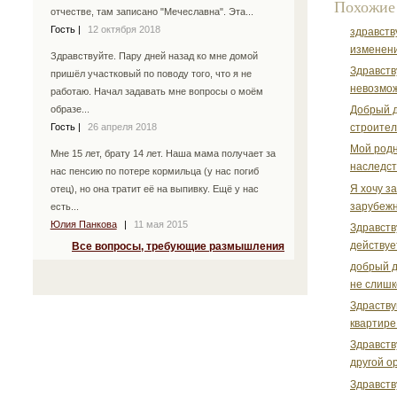
Похожие
отчестве, там записано "Мечеславна". Эта...
Гость
|
12 октября 2018
здравств
изменени
Здравствуйте. Пару дней назад ко мне домой
Здравств
пришёл участковый по поводу того, что я не
невозмож
работаю. Начал задавать мне вопросы о моём
Добрый д
образе...
строител
Гость
|
26 апреля 2018
Мой родн
Мне 15 лет, брату 14 лет. Наша мама получает за
наследств
нас пенсию по потере кормильца (у нас погиб
Я хочу з
отец), но она тратит её на выпивку. Ещё у нас
зарубежн
есть...
Юлия Панкова
|
11 мая 2015
Здравств
действуе
Все вопросы, требующие размышления
добрый д
не слишк
Здраству
квартире
Здравств
другой ор
Здравств