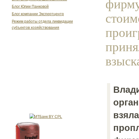
фирму
Блог Юлии Панковой
стоим
Блог компании Экспертцентр
Режим работы отдела ликвидации
проиг
субъектов хозяйствования
приня
взыска
Влад
орган
взяла
пропл