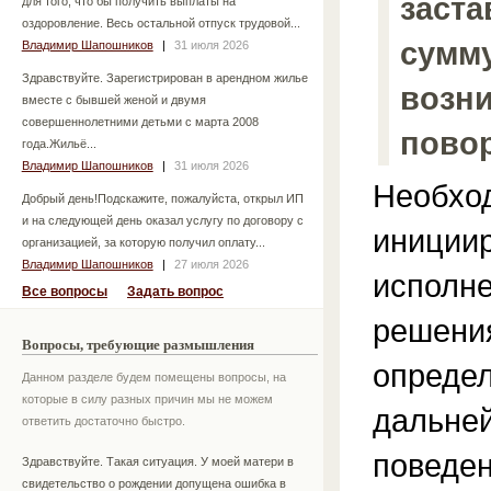
заста
для того, что бы получить выплаты на
оздоровление. Весь остальной отпуск трудовой...
сумм
Владимир Шапошников
|
31 июля 2026
Здравствуйте. Зарегистрирован в арендном жилье
возни
вместе с бывшей женой и двумя
совершеннолетними детьми с марта 2008
пово
года.Жильё...
Владимир Шапошников
|
31 июля 2026
Необхо
Добрый день!Подскажите, пожалуйста, открыл ИП
и на следующей день оказал услугу по договору с
иниции
организацией, за которую получил оплату...
Владимир Шапошников
|
27 июля 2026
исполне
Все вопросы
Задать вопрос
решения
Вопросы, требующие размышления
определ
Данном разделе будем помещены вопросы, на
которые в силу разных причин мы не можем
дальне
ответить достаточно быстро.
поведен
Здравствуйте. Такая ситуация. У моей матери в
свидетельство о рождении допущена ошибка в