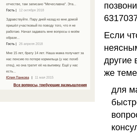
позвони
отчестве, там записано "Мечеславна". Эта...
Гость
|
12 октября 2018
6317037
Здравствуйте. Пару дней назад ко мне домой
пришёл участковый по поводу того, что я не
работаю. Начал задавать мне вопросы о моём
Если чт
образе...
Гость
|
26 апреля 2018
неясным
Мне 15 лет, брату 14 лет. Наша мама получает за
другие 
нас пенсию по потере кормильца (у нас погиб
отец), но она тратит её на выпивку. Ещё у нас
же теме
есть...
Юлия Панкова
|
11 мая 2015
Все вопросы, требующие размышления
для м
быстр
вопро
консу