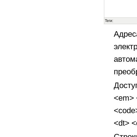
Теги:
Адрес
элект
автом
преоб
Досту
<em> <
<code>
<dt> 
Строк