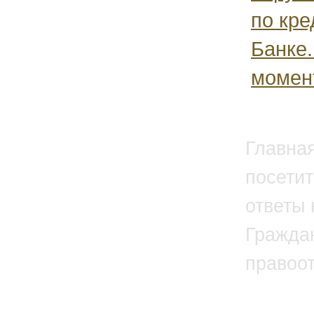
по кре
Банке
момент
Главна
посетит
ответы 
Гражда
правоо