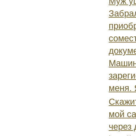
Муж у
Забра
приоб
сомест
докуме
Маши
зареги
меня. 
Скажи
мой с
через