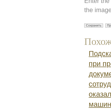
Enter the
the image
Похож
Подск
при пр
докум
сотру
оказал
машин