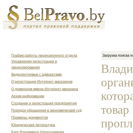
График работы лицензионного отдела
Загрузка поиска п
Управления регистрации и
Влади
лицензирования
Видеоинтервью с адвокатами
орган
О регистрации Интернет-магазинов
О доменном имени Интернет-магазина
котор
Архив информации
Создание и регистрация предприятия
товар 
Порядок обращения в экономический суд
Примеры документов
пропл
Юридическая литература
Блог Владимира Шапошникова