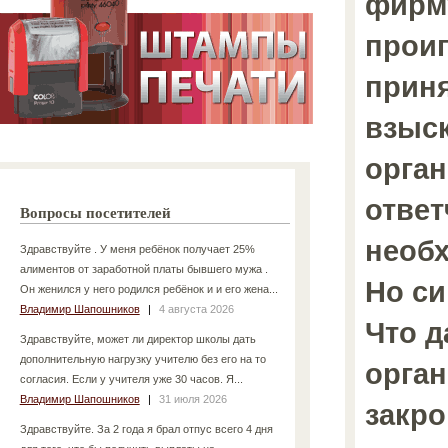
фирму
проиг
прин
взыск
орган
ответ
Вопросы посетителей
необ
Здравствуйте . У меня ребёнок получает 25%
алиментов от заработной платы бывшего мужа .
Но си
Он женился у него родился ребёнок и и его жена...
Владимир Шапошников
|
4 августа 2026
Что д
Здравствуйте, может ли директор школы дать
дополнительную нагрузку учителю без его на то
орга
согласия. Если у учителя уже 30 часов. Я...
Владимир Шапошников
|
31 июля 2026
закро
Здравствуйте. За 2 года я брал отпус всего 4 дня