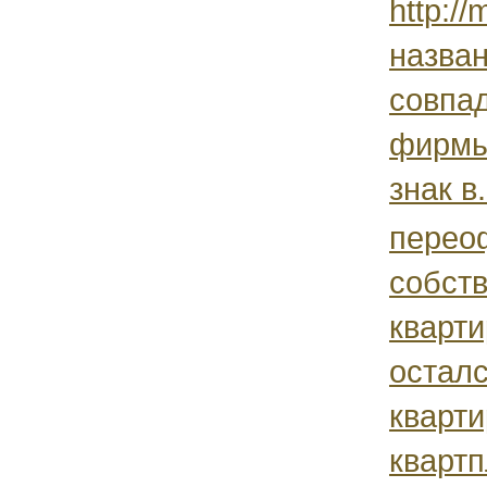
http://
назван
совпад
фирмы
знак в.
перео
собств
кварти
осталс
кварти
квартп