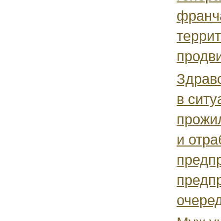
франч
террит
продви
Здрав
в ситу
прожи
и отра
предпр
предпр
очеред