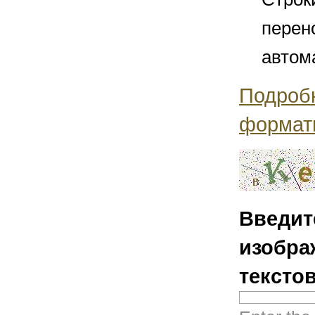
перен
автом
Подроб
формат
Введит
изобра
тексто