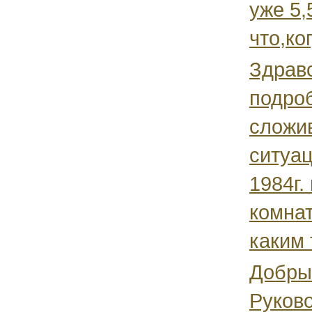
уже 5,
что,ко
Здрав
подро
сложи
ситуац
1984г.
комнат
каким 
Добры
Руково