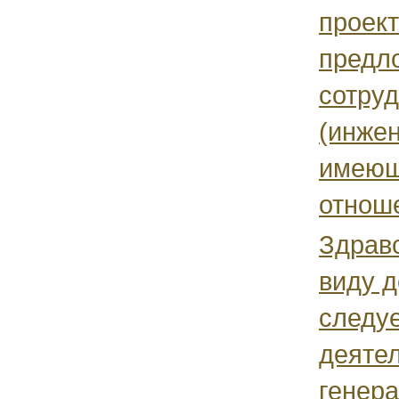
проек
предл
сотру
(инжен
имеющ
отноше
Здравс
виду 
следуе
деяте
генера