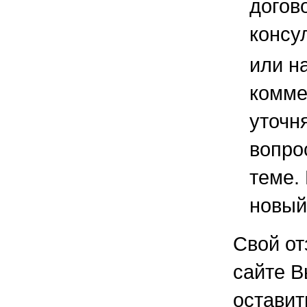
догов
консу
или н
комме
уточ
вопро
теме.
новый
Свой от
сайте В
остави