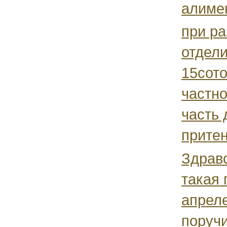
алимен
при ра
отдели
15сото
частно
часть 
прите
Здравс
такая 
апреле
поруч