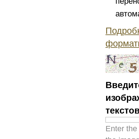
перен
автом
Подроб
формат
Введит
изобра
тексто
Enter the