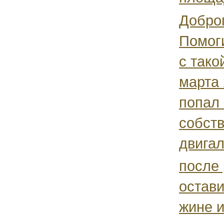
Доброг
Помог
с тако
марта 
попал 
собств
двигал
после 
остави
жине и