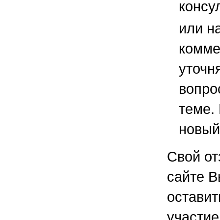
консу
или н
комме
уточ
вопро
теме.
новый
Свой от
сайте В
остави
участие