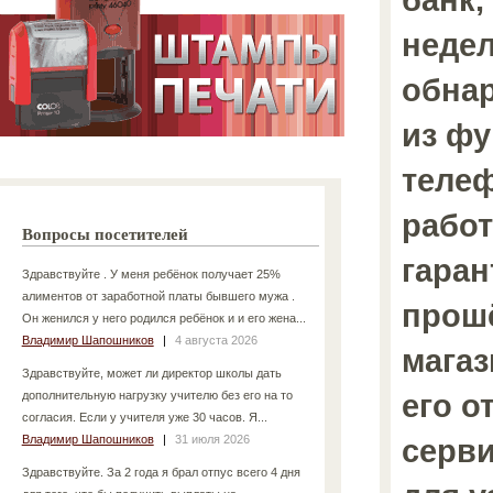
недел
обнар
из ф
телеф
работ
Вопросы посетителей
гаран
Здравствуйте . У меня ребёнок получает 25%
алиментов от заработной платы бывшего мужа .
прошё
Он женился у него родился ребёнок и и его жена...
Владимир Шапошников
|
4 августа 2026
магаз
Здравствуйте, может ли директор школы дать
его о
дополнительную нагрузку учителю без его на то
согласия. Если у учителя уже 30 часов. Я...
Владимир Шапошников
|
31 июля 2026
серв
Здравствуйте. За 2 года я брал отпус всего 4 дня