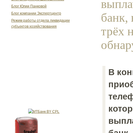
выпла
Блог Юлии Панковой
банк,
Блог компании Экспертцентр
Режим работы отдела ликвидации
трёх 
субъектов хозяйствования
обнар
В кон
прио
телеф
котор
выпл
банк,