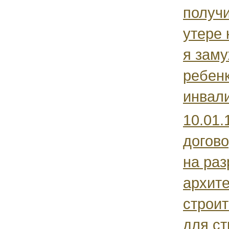
получ
утере
я зам
ребенк
инвали
10.01.
догово
на раз
архите
строит
для ст