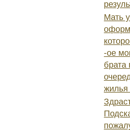
резуль
Мать у
оформ
которо
-ое мо
брата
очере
жилья 
Здраст
Подск
пожалу