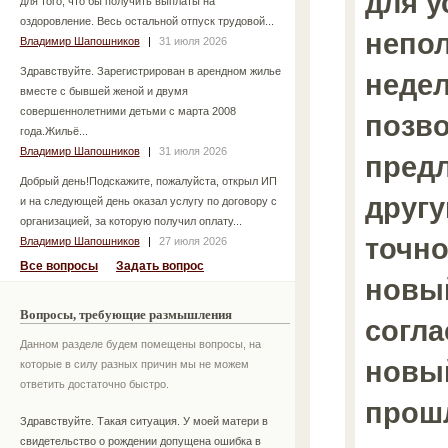
для у
для того, что бы получить выплаты на
оздоровление. Весь остальной отпуск трудовой...
непол
Владимир Шапошников
|
31 июля 2026
Здравствуйте. Зарегистрирован в арендном жилье
недел
вместе с бывшей женой и двумя
совершеннолетними детьми с марта 2008
позв
года.Жильё...
Владимир Шапошников
|
31 июля 2026
пред
Добрый день!Подскажите, пожалуйста, открыл ИП
друг
и на следующей день оказал услугу по договору с
организацией, за которую получил оплату...
точно
Владимир Шапошников
|
27 июля 2026
Все вопросы
Задать вопрос
новы
Вопросы, требующие размышления
согла
Данном разделе будем помещены вопросы, на
новы
которые в силу разных причин мы не можем
ответить достаточно быстро.
прошл
Здравствуйте. Такая ситуация. У моей матери в
свидетельство о рождении допущена ошибка в