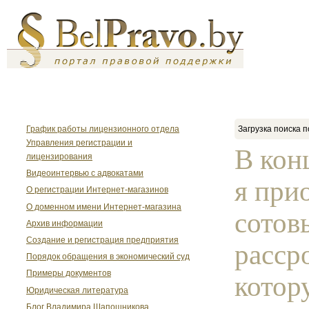
График работы лицензионного отдела
Загрузка поиска п
Управления регистрации и
В кон
лицензирования
Видеоинтервью с адвокатами
я при
О регистрации Интернет-магазинов
О доменном имени Интернет-магазина
сотов
Архив информации
Создание и регистрация предприятия
расср
Порядок обращения в экономический суд
Примеры документов
котор
Юридическая литература
Блог Владимира Шапошникова