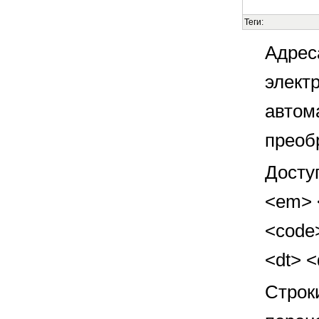
Теги:
Адрес
элект
автом
преоб
Досту
<em> <
<code>
<dt> 
Строк