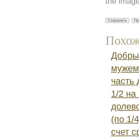
the image
Похож
Добры
мужем
часть 
1/2 на
долев
(по 1/
счет с