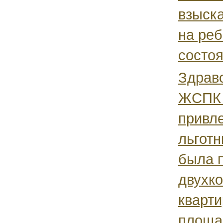
взыск
на реб
состоя
Здравс
ЖСПК 
привл
льготн
была 
двухк
кварти
площад