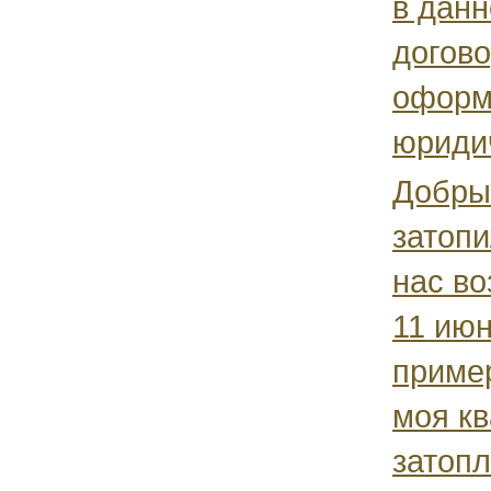
в данн
догов
оформ
юридич
Добры
затопи
нас во
11 июн
пример
моя к
затопл