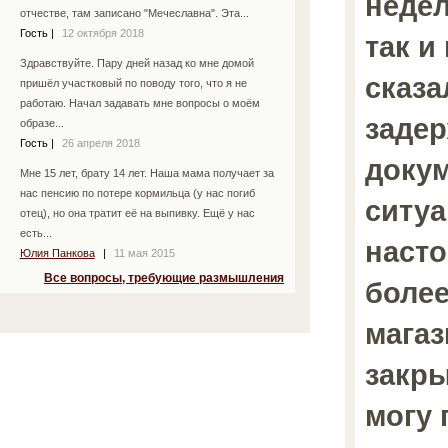
недел
отчестве, там записано "Мечеславна". Эта...
Гость
|
12 октября 2018
так и
Здравствуйте. Пару дней назад ко мне домой
сказа
пришёл участковый по поводу того, что я не
работаю. Начал задавать мне вопросы о моём
задер
образе...
Гость
|
26 апреля 2018
докум
Мне 15 лет, брату 14 лет. Наша мама получает за
нас пенсию по потере кормильца (у нас погиб
ситуа
отец), но она тратит её на выпивку. Ещё у нас
есть...
насто
Юлия Панкова
|
11 мая 2015
Все вопросы, требующие размышления
более
магаз
закры
могу 