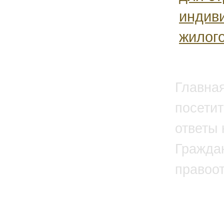
индив
жилого
Главна
посетит
ответы 
Гражда
правоо