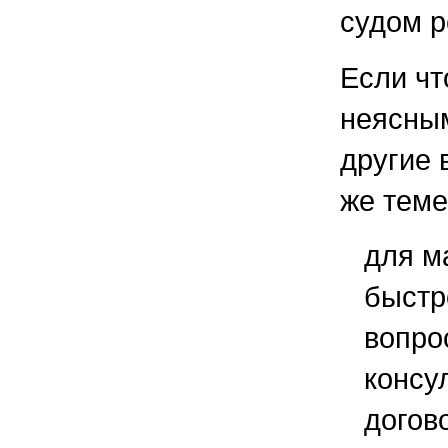
судом 
Если чт
неясным
другие 
же теме
для м
быстр
вопро
консу
догов