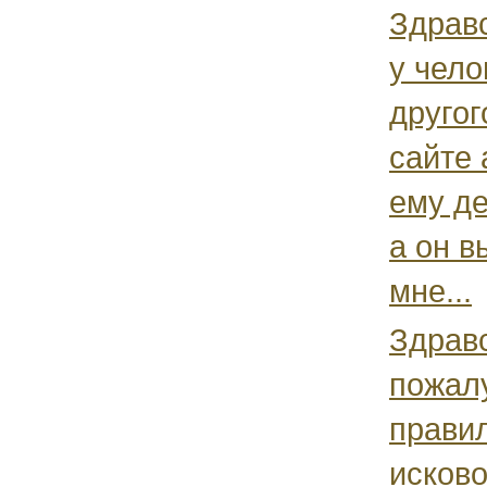
Здравс
у чело
другог
сайте 
ему де
а он в
мне...
Здрав
пожалу
правил
исково