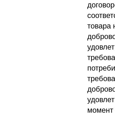
договор
соотве
товара 
добров
удовле
требов
потреби
требов
доброво
удовлет
момент