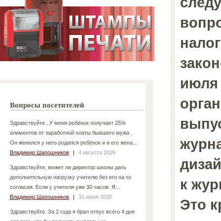
след
вопр
налог
закон
июля 
орга
Вопросы посетителей
выпу
Здравствуйте . У меня ребёнок получает 25%
алиментов от заработной платы бывшего мужа .
журн
Он женился у него родился ребёнок и и его жена...
Владимир Шапошников
|
4 августа 2026
диза
Здравствуйте, может ли директор школы дать
дополнительную нагрузку учителю без его на то
к жур
согласия. Если у учителя уже 30 часов. Я...
Владимир Шапошников
|
31 июля 2026
Это 
Здравствуйте. За 2 года я брал отпус всего 4 дня