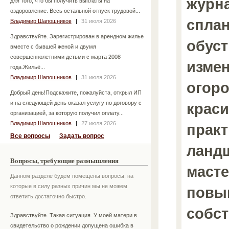
журна
для того, что бы получить выплаты на
оздоровление. Весь остальной отпуск трудовой...
сплан
Владимир Шапошников
|
31 июля 2026
Здравствуйте. Зарегистрирован в арендном жилье
обуст
вместе с бывшей женой и двумя
совершеннолетними детьми с марта 2008
измен
года.Жильё...
Владимир Шапошников
|
31 июля 2026
огоро
Добрый день!Подскажите, пожалуйста, открыл ИП
и на следующей день оказал услугу по договору с
краси
организацией, за которую получил оплату...
Владимир Шапошников
|
27 июля 2026
практ
Все вопросы
Задать вопрос
ланд
Вопросы, требующие размышления
масте
Данном разделе будем помещены вопросы, на
которые в силу разных причин мы не можем
повы
ответить достаточно быстро.
собс
Здравствуйте. Такая ситуация. У моей матери в
свидетельство о рождении допущена ошибка в