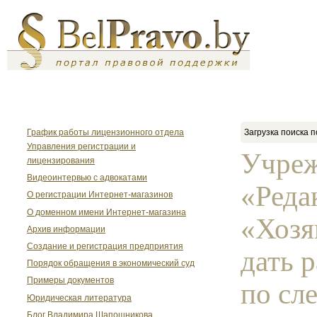
График работы лицензионного отдела
Загрузка поиска п
Управления регистрации и
Учре
лицензирования
Видеоинтервью с адвокатами
«Реда
О регистрации Интернет-магазинов
О доменном имени Интернет-магазина
«Хозя
Архив информации
Создание и регистрация предприятия
дать 
Порядок обращения в экономический суд
Примеры документов
по сл
Юридическая литература
Блог Владимира Шапошникова