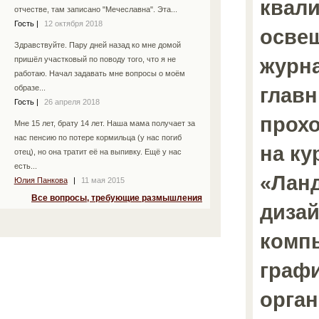
квал
отчестве, там записано "Мечеславна". Эта...
Гость
|
12 октября 2018
осве
Здравствуйте. Пару дней назад ко мне домой
журн
пришёл участковый по поводу того, что я не
работаю. Начал задавать мне вопросы о моём
главн
образе...
Гость
|
26 апреля 2018
прохо
Мне 15 лет, брату 14 лет. Наша мама получает за
нас пенсию по потере кормильца (у нас погиб
на ку
отец), но она тратит её на выпивку. Ещё у нас
есть...
«Лан
Юлия Панкова
|
11 мая 2015
Все вопросы, требующие размышления
дизай
комп
графи
орган