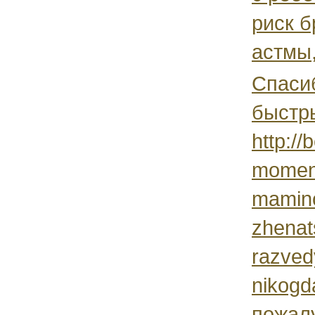
риск 
астмы,
Спаси
быстр
http://
moment-
mamino
zhenat
razved
nikogd
пожал