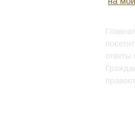
на мой
Главна
посетит
ответы 
Гражда
правоо