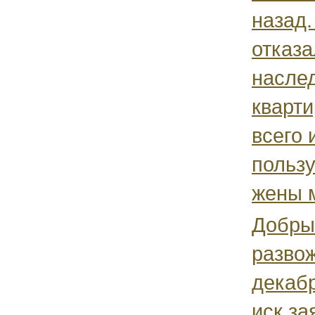
назад.
отказа
насле
кварт
всего 
пользу
жены м
Добры
развож
декабр
иск.за