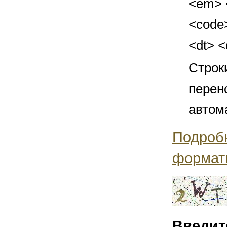
<em> <
<code>
<dt> 
Строк
перен
автом
Подроб
формат
Введит