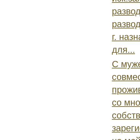
разво
развод
г. наз
для...
С муже
совме
прожив
со мно
собств
зарег