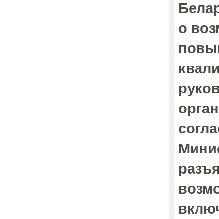
Белар
о во
повы
квал
руко
орга
согла
Мини
разъя
возм
вклю