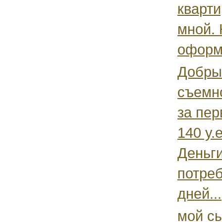
кварти
мной. 
оформл
Добры
съемн
за пер
140 у.е
Деньги
потреб
дней...
мой сы