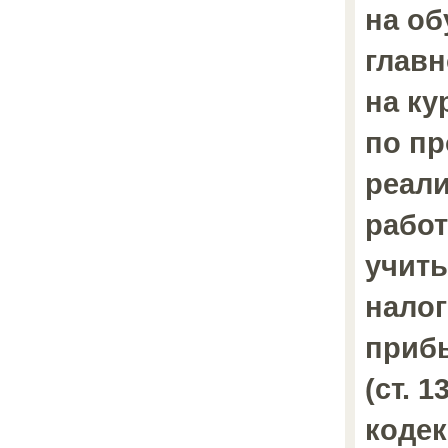
на об
главн
на ку
по пр
реали
работ
учит
нало
прибы
(ст. 
кодек