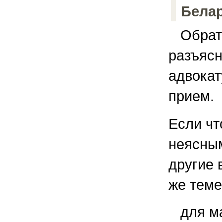
Белар
Обрати
разъясн
адвокат
прием.
Если чт
неясным
другие 
же теме
для м