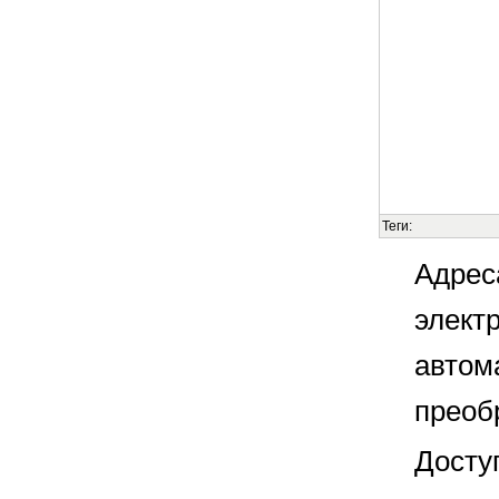
Теги:
Адрес
элект
автом
преоб
Досту