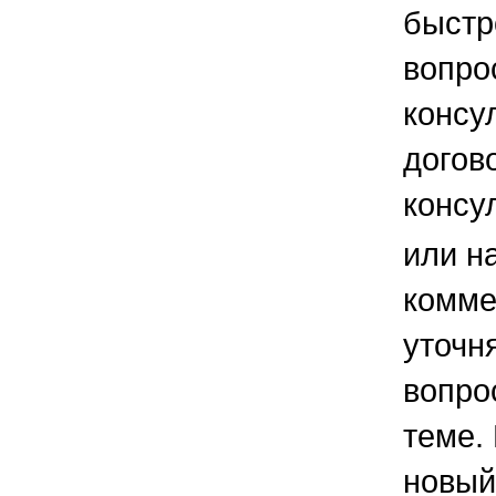
быстр
вопро
консу
догов
консу
или н
комме
уточ
вопро
теме.
новый