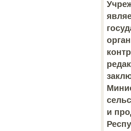
Учре
явля
госуд
орган
контр
реда
закл
Мини
сельс
и пр
Респ