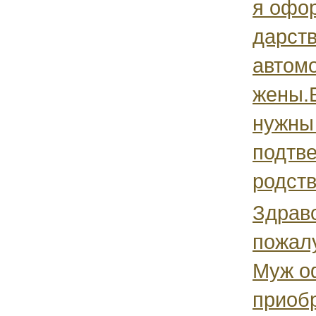
я офо
дарст
автомо
жены.Е
нужны
подтв
родств
Здравс
пожалу
Муж о
приоб