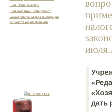
вопро
Блог Юлии Панковой
приме
Блог компании Экспертцентр
Режим работы отдела ликвидации
налог
субъектов хозяйствования
закон
июля..
Учре
«Ред
«Хозя
дать 