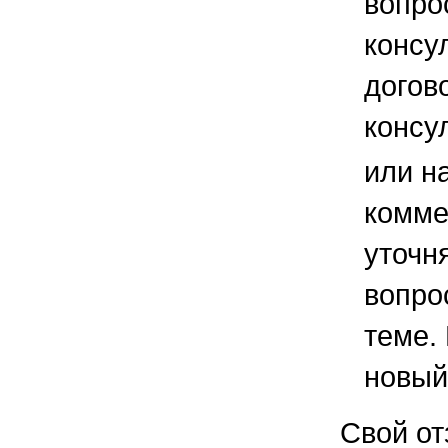
вопро
консу
догов
консу
или н
комме
уточ
вопро
теме.
новый
Свой от