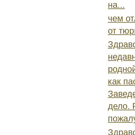
на...
чем от
от тю
Здравс
недавн
родной
как па
Завед
дело. 
пожалу
Здрав