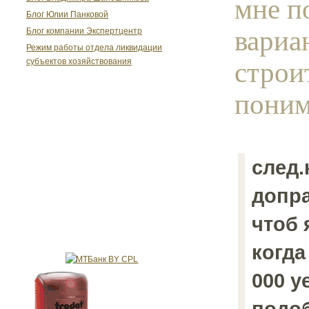
мне п
Блог Юлии Панковой
вариа
Блог компании Экспертцентр
Режим работы отдела ликвидации
строи
субъектов хозяйствования
поним
след.
допр
чтоб 
когда
000 у
подо