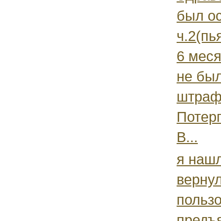
был ос
ч.2(пь
6 мес
не был
штрафо
Потерп
В...
я наш
верну
польз
предъ