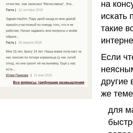
на конс
отчестве, там записано "Мечеславна". Эта...
Гость
|
12 октября 2018
искать 
Здравствуйте. Пару дней назад ко мне домой
пришёл участковый по поводу того, что я не
такие в
работаю. Начал задавать мне вопросы о моём
образе...
интерне
Гость
|
26 апреля 2018
Мне 15 лет, брату 14 лет. Наша мама получает за
Если чт
нас пенсию по потере кормильца (у нас погиб
отец), но она тратит её на выпивку. Ещё у нас
неясным
есть...
Юлия Панкова
|
11 мая 2015
другие 
Все вопросы, требующие размышления
же теме
для м
быстр