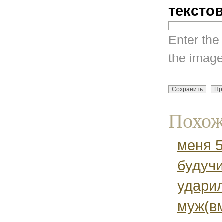
тексто
Enter the
the image
Похож
меня 5
будуч
удари
муж(в