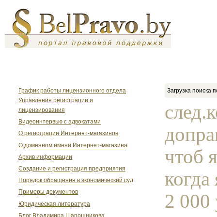
График работы лицензионного отдела
Загрузка поиска п
Управления регистрации и
след.
лицензирования
Видеоинтервью с адвокатами
допра
О регистрации Интернет-магазинов
О доменном имени Интернет-магазина
чтоб я
Архив информации
Создание и регистрация предприятия
когда 
Порядок обращения в экономический суд
Примеры документов
2 000 
Юридическая литература
Блог Владимира Шапошникова