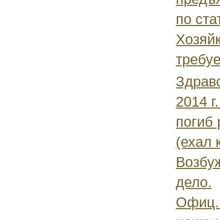
по ста
Хозяй
требуе
Здравс
2014 г
погиб 
(ехал 
Возбу
дело.
Офиц.