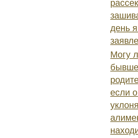
рассек
зашива
день я
заявле
Могу л
бывше
родите
если о
уклоня
алиме
находи