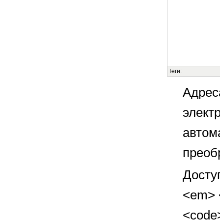
Теги:
Адрес
элект
автом
преоб
Досту
<em> <
<code>