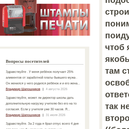
строи
поним
поиду
чтоб 
якобы
Вопросы посетителей
там с
Здравствуйте . У меня ребёнок получает 25%
алиментов от заработной платы бывшего мужа .
осво
Он женился у него родился ребёнок и и его жена...
Владимир Шапошников
|
4 августа 2026
ответ
Здравствуйте, может ли директор школы дать
так не
дополнительную нагрузку учителю без его на то
согласия. Если у учителя уже 30 часов. Я...
Владимир Шапошников
|
31 июля 2026
втор
Здравствуйте. За 2 года я брал отпус всего 4 дня