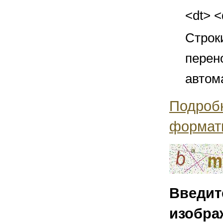
<dt> 
Строк
перен
автом
Подроб
формат
Введит
изобра