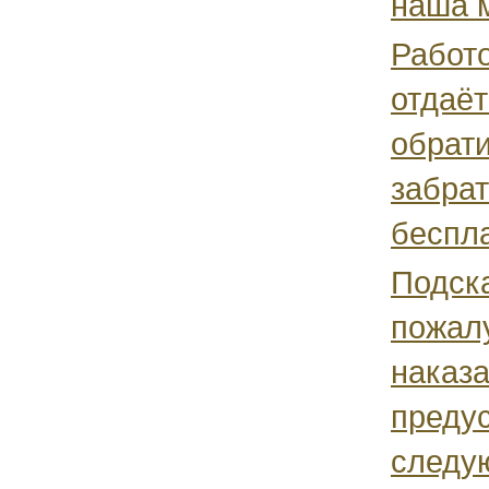
наша м
Работ
отдаёт
обрати
забра
беспла
Подск
пожалу
наказ
преду
следу