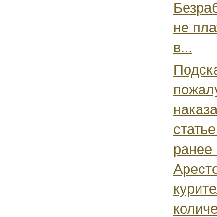
Безра
не пл
в...
Подск
пожал
наказа
статье
ранее 
Арест
курит
количе