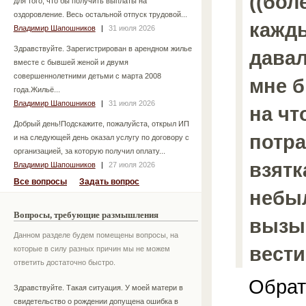
((бол
для того, что бы получить выплаты на
оздоровление. Весь остальной отпуск трудовой...
кажды
Владимир Шапошников
|
31 июля 2026
Здравствуйте. Зарегистрирован в арендном жилье
давал
вместе с бывшей женой и двумя
совершеннолетними детьми с марта 2008
мне б
года.Жильё...
Владимир Шапошников
|
31 июля 2026
на чт
Добрый день!Подскажите, пожалуйста, открыл ИП
потра
и на следующей день оказал услугу по договору с
организацией, за которую получил оплату...
взятк
Владимир Шапошников
|
27 июля 2026
Все вопросы
Задать вопрос
небыл
Вопросы, требующие размышления
вызыв
Данном разделе будем помещены вопросы, на
вести
которые в силу разных причин мы не можем
ответить достаточно быстро.
Обрати
Здравствуйте. Такая ситуация. У моей матери в
свидетельство о рождении допущена ошибка в