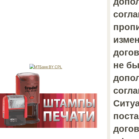
допо
согл
проп
измен
догов
не бы
допо
согл
Ситуа
пост
дого