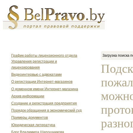
График работы лицензионного отдела
Загрузка поиска п
Управления регистрации и
Подск
лицензирования
Видеоинтервью с адвокатами
пожал
О регистрации Интернет-магазинов
О доменном имени Интернет-магазина
можно
Архив информации
Создание и регистрация предприятия
прото
Порядок обращения в экономический суд
Примеры документов
разно
Юридическая литература
Блог Владимира Шапошникова