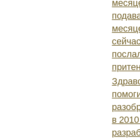
месяце
подава
месяце
сейчас
послал
притен
Здравс
помог
разобр
в 2010
разраб