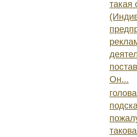
такая 
(Инди
предп
рекла
деяте
постав
Он...
голова
подск
пожалу
такова