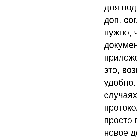
для под
доп. со
нужно, 
докуме
приложе
это, во
удобно.
случаях
протоко
просто 
новое д