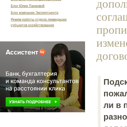
допол
Блог Юлии Панковой
согл
Блог компании Экспертцентр
Режим работы отдела ликвидации
пропи
субъектов хозяйствования
измен
догово
Подск
пожа
ли в 
разно