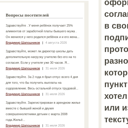
офор
согла
Вопросы посетителей
в сво
Здравствуйте . У меня ребёнок получает 25%
алиментов от заработной платы бывшего мужа .
подпи
Он женился у него родился ребёнок и и его жена...
Владимир Шапошников
|
4 августа 2026
прот
Здравствуйте, может ли директор школы дать
дополнительную нагрузку учителю без его на то
разно
согласия. Если у учителя уже 30 часов. Я...
Владимир Шапошников
|
31 июля 2026
кото
Здравствуйте. За 2 года я брал отпус всего 4 дня
пункт
для того, что бы получить выплаты на
оздоровление. Весь остальной отпуск трудовой...
хотел
Владимир Шапошников
|
31 июля 2026
Здравствуйте. Зарегистрирован в арендном жилье
или и
вместе с бывшей женой и двумя
совершеннолетними детьми с марта 2008
текст
года.Жильё...
Владимир Шапошников
|
31 июля 2026