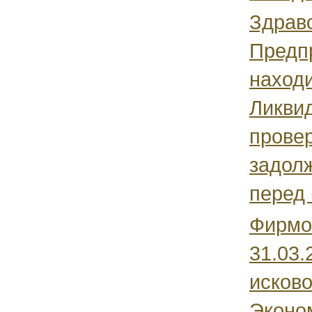
Здравс
Предп
находи
Ликви
провер
задолж
перед 
Фирмо
31.03.
исково
Эконо