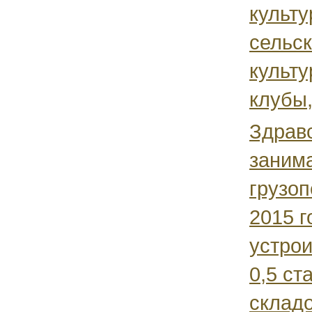
культу
сельс
культу
клубы,.
Здравс
заним
грузоп
2015 
устрои
0,5 с
складо