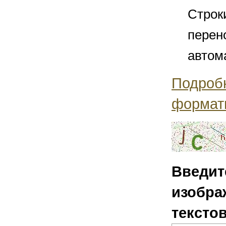
Строк
перен
автом
Подроб
формат
Введит
изобра
тексто