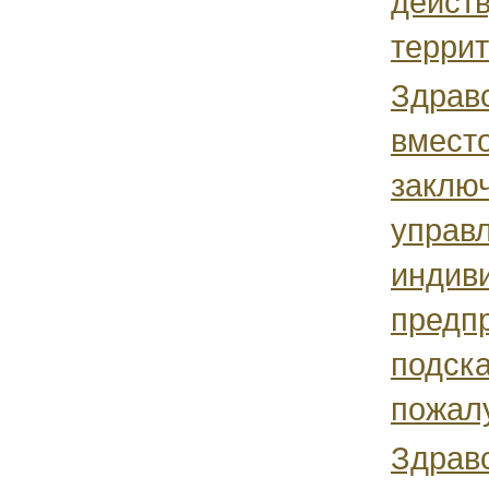
действ
террит
Здрав
вмест
заключ
управ
индив
предп
подск
пожалу
Здравс