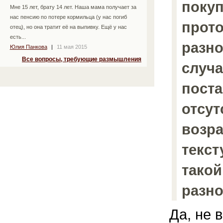
покуп
Мне 15 лет, брату 14 лет. Наша мама получает за
нас пенсию по потере кормильца (у нас погиб
прот
отец), но она тратит её на выпивку. Ещё у нас
есть...
разно
Юлия Панкова
|
11 мая 2015
Все вопросы, требующие размышления
случа
пост
отсут
возр
текст
такой
разно
Да, не 