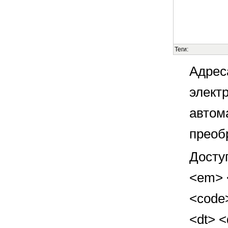
Теги:
Адрес
элект
автом
преоб
Досту
<em> <
<code>
<dt> 