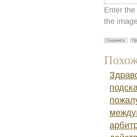
Enter the
the image
Похож
Здравс
подска
пожалу
между
арбит