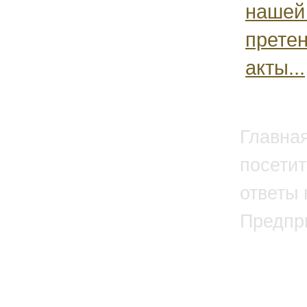
нашей
претен
акты...
Главна
посетит
ответы 
Предпр