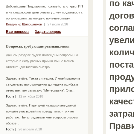
по ка
Добрый день!Подскажите, пожалуйста, открыл ИП
и на следующей день оказал услугу по договору с
догов
организацией, за которую получил оплату...
Владимир Шапошников
|
27 июля 2026
согла
Все вопросы
Задать вопрос
увел
Вопросы, требующие размышления
колич
Данном разделе будем помещены вопросы, на
которые в силу разных причин мы не можем
пост
ответить достаточно быстро.
проду
Здравствуйте. Такая ситуация. У моей матери в
свидетельство о рождении допущена ошибка в
прил
отчестве, там записано "Мечеславна". Эта...
Гость
|
12 октября 2018
качес
Здравствуйте. Пару дней назад ко мне домой
затра
пришёл участковый по поводу того, что я не
работаю. Начал задавать мне вопросы о моём
Прав
образе...
Гость
|
26 апреля 2018