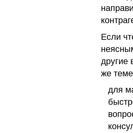
направи
контраг
Если чт
неясным
другие 
же теме
для м
быстр
вопро
консу