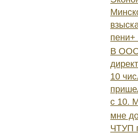
Минск
взыск
пени+ 
В ООО
директ
10 чис
пришел
с 10. 
мне д
ЧТУП 