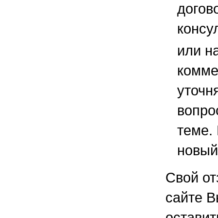
догов
консу
или н
комме
уточ
вопро
теме.
новый
Свой от
сайте В
остави