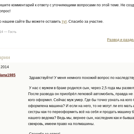
ишите комментарий к ответу с уточняющими вопросами по этой теме. Не соз
опрос!
о нашем сайте Вы можете оставить
тут
. Спасибо за участие.
014 — Гость
Развод и разд
арии
 2014
siana1985
Здравствуйте! У меня немного похожий вопрос по наследству
У нас с мужем в браке родился сын, через 2,5 года мы развел
После развода он приобрёл легковой автомобиль, правда не
кого оформил. Сейчас муж умер. Где бы точно узнать на кого
оформлена машина? И если на него, то не могут ли его мать 
сестры как-то переоформить всё на себя и продать машину 
нашего ведома? Ведь мы, вернее сын, наследник как и бывш
свекровь, имеем право на полмашины.