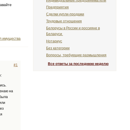
Индивидуальные предприниматели
давайте
Предприятия
Сделки купли-продажи
Трудовые отношения
Белорусы в России и россияне в
Беларуси
ел имущества
Нотариус
Без категории
Вопросы, требующие размышления
Все ответы за последнюю неделю
#1
:
ись.
 знаю на
 была
или
без
ая