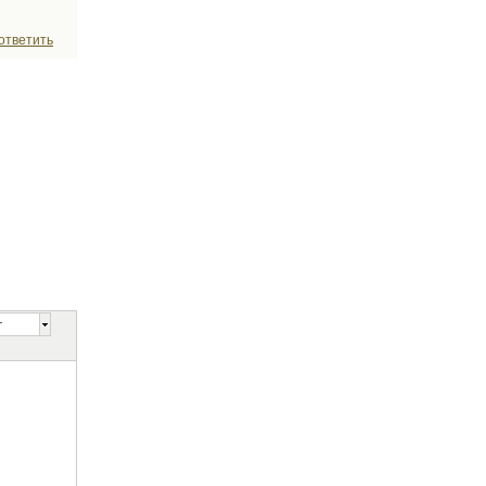
ответить
т