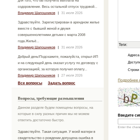
для того, что бы получить выплаты на
оздоровление. Весь остальной отпуск трудовой...
Владимир Шапошников
|
31 июля 2026
Здравствуйте. Зарегистрирован в арендном жилье
вместе с бывшей женой и двумя
совершеннолетними детьми с марта 2008
года.Жильё...
Теги:
Владимир Шапошников
|
31 июля 2026
Адреса
Добрый день!Подскажите, пожалуйста, открыл ИП
Доступн
и на следующей день оказал услугу по договору с
организацией, за которую получил оплату...
Строки
Владимир Шапошников
|
27 июля 2026
Подробнее 
Все вопросы
Задать вопрос
Вопросы, требующие размышления
Данном разделе будем помещены вопросы, на
которые в силу разных причин мы не можем
Введите си
ответить достаточно быстро.
Enter the char
Здравствуйте. Такая ситуация. У моей матери в
свидетельство о рождении допущена ошибка в