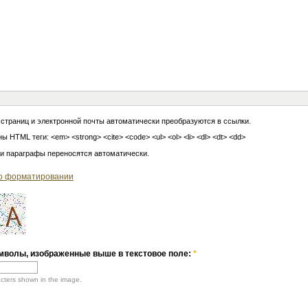
 страниц и электронной почты автоматически преобразуются в ссылки.
ы HTML теги: <em> <strong> <cite> <code> <ul> <ol> <li> <dl> <dt> <dd>
 и параграфы переносятся автоматически.
о форматировании
мволы, изображенные выше в текстовое поле:
*
acters shown in the image.