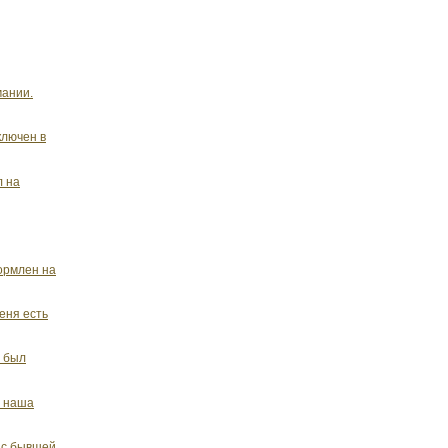
мании.
ключен в
л на
ормлен на
еня есть
ь был
я наша
а.с бывшей