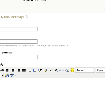
Спасибо за ответ!
ть комментарий
ого поля является приватным и не предназначено к показу.
траница:
ий:
*
Формат
Шриф