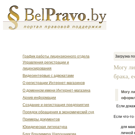
График работы лицензионного отдела
Загрузка по
Управления регистрации и
Могу ли
лицензирования
брака, 
Видеоинтервью с адвокатами
О регистрации Интернет-магазинов
О доменном имени Интернет-магазина
Могу ли
Архив информации
оформл
Создание и регистрация предприятия
Если докаже
Порядок обращения в экономический суд
Если что-то
Примеры документов
Юридическая литература
для мак
личной 
Блог Владимира Шапошникова