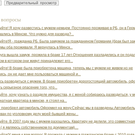
 вопросы
уйте! Я хочу развестись с мужем-немцем. Постоянно проживаю в РБ, он в Гер
ались в Минске. Что нужно для развода?...
уйте!Я - гражданка РБ. Была замужем за гражданином Германии (брак был за
 мы оба проживали. Я вернулась в Минск...
уга вышла замуж, прожила в браке 17 лет.Отношения разладились и он пода
ом в котором они живут принадлежит его...
уйте! В браке была приобретена машина, теперь мы с мужем не живем но не
ись, он не дает мне пользоваться машиной и...
ь разводиться с мужем. В браке приобретен дорогостоящий автомобиль, оф
ь серьезное опасение того, что...
уйте, хочу узнать о разделе имущества, я с женой собираюсь разводиться, у м
атная квартира в минске, я стоял на...
я приобрел автомобиль.Оформил на жену.Сейчас мы в разведены.Автомобил
ван по уголовному делу моей бывшей жены...
уйте. В 2007 году мы с мужем разошлись. Квартиру не делили. это совместна
 ( я являюсь собственником по документам)....
уйте!У меня к вам вопрос.Я прожила с мужем в гражданском браке с 2010 год