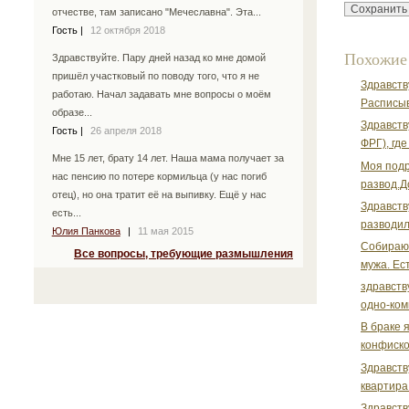
отчестве, там записано "Мечеславна". Эта...
Гость
|
12 октября 2018
Похожие
Здравствуйте. Пару дней назад ко мне домой
пришёл участковый по поводу того, что я не
Здравств
работаю. Начал задавать мне вопросы о моём
Расписыв
образе...
Здравств
Гость
|
26 апреля 2018
ФРГ), где
Мне 15 лет, брату 14 лет. Наша мама получает за
Моя подр
нас пенсию по потере кормильца (у нас погиб
развод.Д
отец), но она тратит её на выпивку. Ещё у нас
Здравств
есть...
разводил
Юлия Панкова
|
11 мая 2015
Собираюс
Все вопросы, требующие размышления
мужа. Ест
здравств
одно-комн
В браке 
конфиско
Здравств
квартира
Здравств