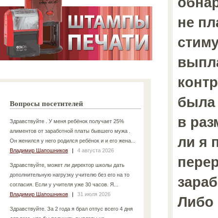
обнар
не пл
стим
выпла
контр
была 
Вопросы посетителей
в раз
Здравствуйте . У меня ребёнок получает 25%
алиментов от заработной платы бывшего мужа .
ли я 
Он женился у него родился ребёнок и и его жена...
Владимир Шапошников
|
4 августа 2026
перер
Здравствуйте, может ли директор школы дать
дополнительную нагрузку учителю без его на то
зара
согласия. Если у учителя уже 30 часов. Я...
Владимир Шапошников
|
31 июля 2026
Либо
Здравствуйте. За 2 года я брал отпус всего 4 дня