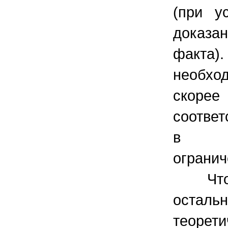
(при у
доказа
факта
необхо
скорее
соотве
в с
огранич
Что к
оста
теорет