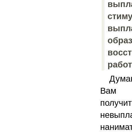
выпл
стим
выпл
обра
восст
рабо
Думаю,
Вам у
получит
невыпл
наним