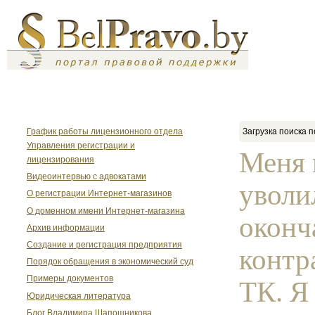
График работы лицензионного отдела
Загрузка поиска п
Управления регистрации и
Меня 
лицензирования
Видеоинтервью с адвокатами
уволи
О регистрации Интернет-магазинов
О доменном имени Интернет-магазина
окон
Архив информации
Создание и регистрация предприятия
контра
Порядок обращения в экономический суд
Примеры документов
ТК. Я
Юридическая литература
Блог Владимира Шапошникова