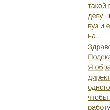
такой 
девуш
вуз и 
на...
Здравс
Подск
Я обра
дирек
одног
чтобы
работу