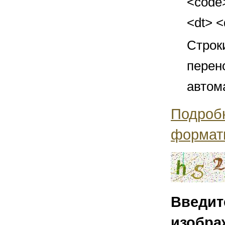
<code>
<dt> 
Строк
перен
автом
Подроб
формат
Введит
изобра