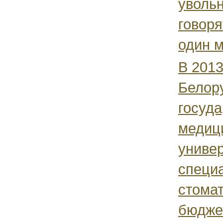
уволь
говоря
один м
В 2013
Белор
госуд
медиц
универ
специ
стомат
бюдже