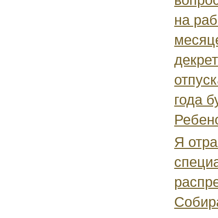
на раб
месяц
декрет
отпуск
года б
Ребено
Я отр
специ
распре
Собир