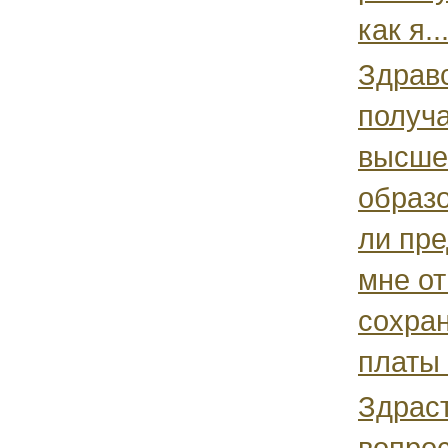
как я..
Здрав
получ
высше
образ
ли пре
мне от
сохра
платы 
Здраст
вопро