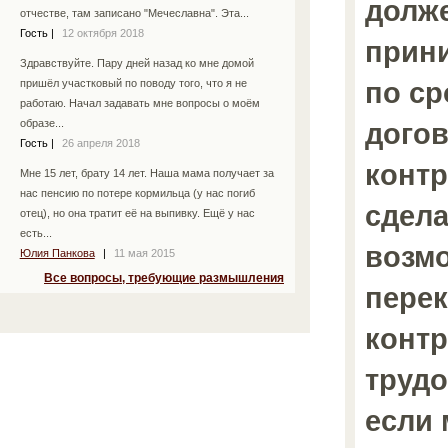
долж
отчестве, там записано "Мечеславна". Эта...
Гость
|
12 октября 2018
прини
Здравствуйте. Пару дней назад ко мне домой
по с
пришёл участковый по поводу того, что я не
работаю. Начал задавать мне вопросы о моём
догов
образе...
Гость
|
26 апреля 2018
контр
Мне 15 лет, брату 14 лет. Наша мама получает за
нас пенсию по потере кормильца (у нас погиб
сдела
отец), но она тратит её на выпивку. Ещё у нас
есть...
возм
Юлия Панкова
|
11 мая 2015
Все вопросы, требующие размышления
пере
контр
трудо
если 