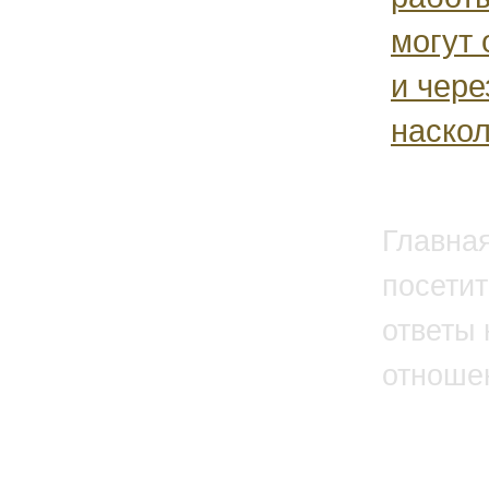
могут 
и чере
наскол
Главна
посетит
ответы 
отноше