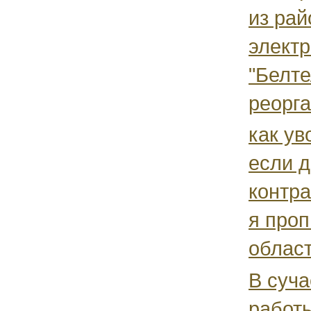
из рай
элект
"Белте
реорга
как ув
если д
контра
я проп
област
В суча
работы