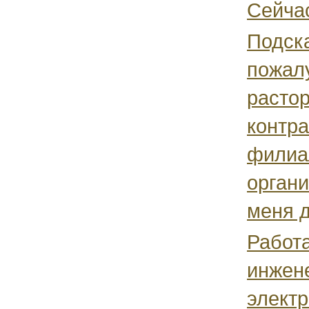
Сейчас
Подск
пожал
растор
контра
филиа
органи
меня д
Работ
инжен
электр