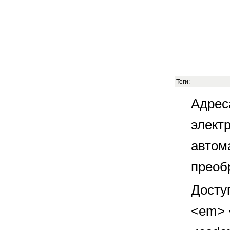
Теги:
Адрес
элект
автом
преоб
Досту
<em> <