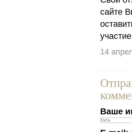
сайте В
остави
участие
14 апре
Отпра
комме
Ваше и