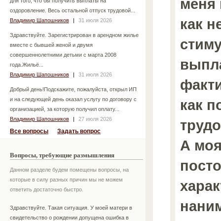
меня 
для того, что бы получить выплаты на
оздоровление. Весь остальной отпуск трудовой...
как н
Владимир Шапошников
|
31 июля 2026
Здравствуйте. Зарегистрирован в арендном жилье
стим
вместе с бывшей женой и двумя
совершеннолетними детьми с марта 2008
выпл
года.Жильё...
Владимир Шапошников
|
31 июля 2026
факти
Добрый день!Подскажите, пожалуйста, открыл ИП
и на следующей день оказал услугу по договору с
как п
организацией, за которую получил оплату...
Владимир Шапошников
|
27 июля 2026
трудо
Все вопросы
Задать вопрос
А моя
Вопросы, требующие размышления
пост
Данном разделе будем помещены вопросы, на
которые в силу разных причин мы не можем
харак
ответить достаточно быстро.
наним
Здравствуйте. Такая ситуация. У моей матери в
свидетельство о рождении допущена ошибка в