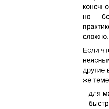
конечн
но бо
практи
сложно.
Если чт
неясным
другие 
же теме
для м
быстр