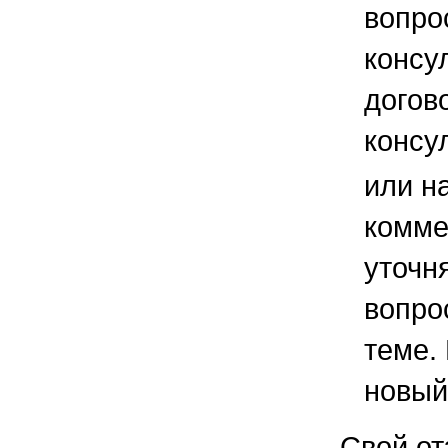
вопро
консу
догов
консу
или н
комме
уточ
вопро
теме.
новый
Свой от