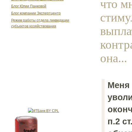
что м
Блог Юлии Панковой
стим
Блог компании Экспертцентр
Режим работы отдела ликвидации
выпла
субъектов хозяйствования
контр
она...
Меня
уволи
оконч
п.2 ст