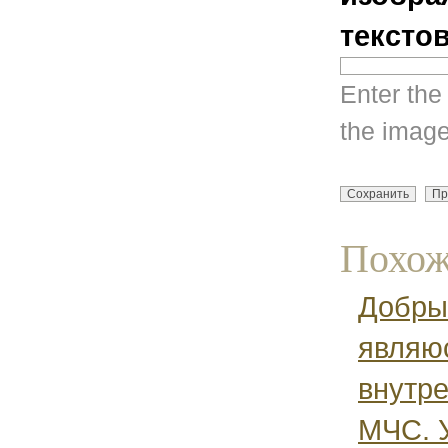
тексто
Enter the
the image
Похож
Добры
являю
внутр
МЧС. У