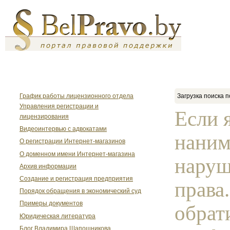
График работы лицензионного отдела
Загрузка поиска п
Управления регистрации и
Если 
лицензирования
Видеоинтервью с адвокатами
наним
О регистрации Интернет-магазинов
О доменном имени Интернет-магазина
наруш
Архив информации
Создание и регистрация предприятия
права
Порядок обращения в экономический суд
Примеры документов
обрат
Юридическая литература
Блог Владимира Шапошникова