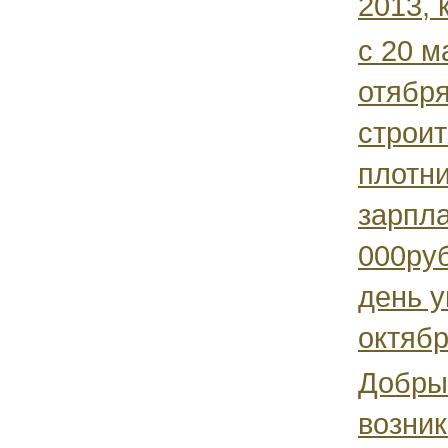
2013, к
с 20 м
отября
строит
плотн
зарпл
000руб
день у
октябр
Добры
возник