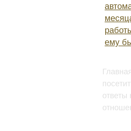
автома
месяца
работы
ему бы
Главна
посетит
ответы 
отноше