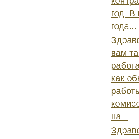
контра
год. В
года...
Здравс
вам та
работа
как об
работы
комис
на...
Здравс