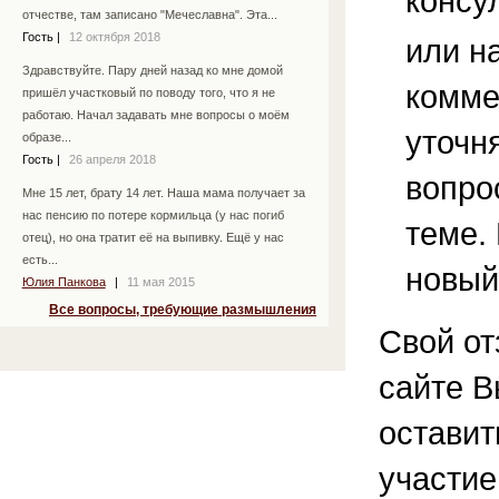
консу
отчестве, там записано "Мечеславна". Эта...
Гость
|
12 октября 2018
или н
Здравствуйте. Пару дней назад ко мне домой
комме
пришёл участковый по поводу того, что я не
работаю. Начал задавать мне вопросы о моём
уточ
образе...
Гость
|
26 апреля 2018
вопро
Мне 15 лет, брату 14 лет. Наша мама получает за
нас пенсию по потере кормильца (у нас погиб
теме.
отец), но она тратит её на выпивку. Ещё у нас
есть...
новый
Юлия Панкова
|
11 мая 2015
Все вопросы, требующие размышления
Свой от
сайте В
остави
участие