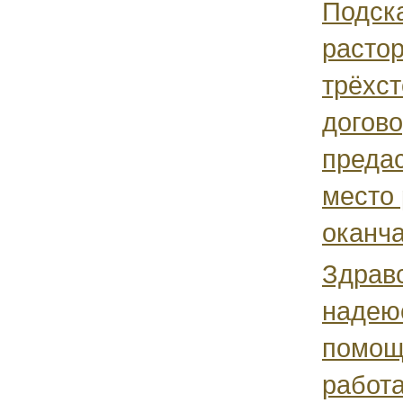
Подска
растор
трёхс
догово
преда
место
оканча
Здравс
надею
помощ
работ