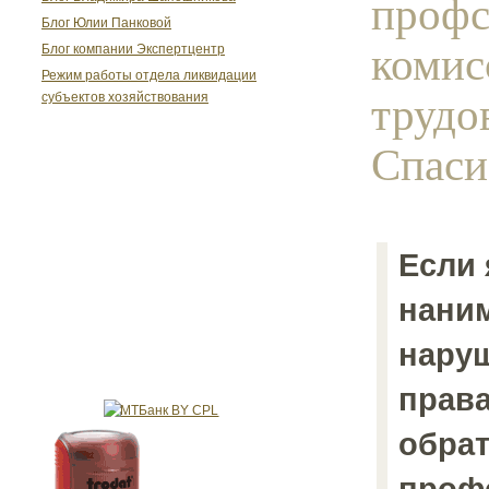
профс
Блог Юлии Панковой
комис
Блог компании Экспертцентр
Режим работы отдела ликвидации
трудо
субъектов хозяйствования
Спаси
Если 
нани
нару
права
обрат
проф