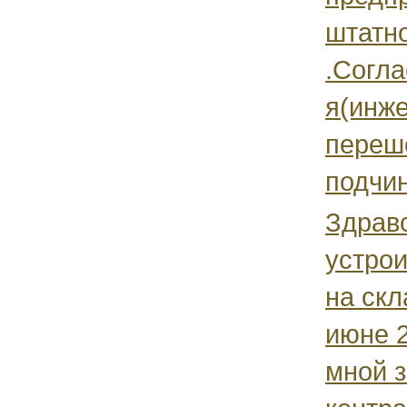
штатн
.Согла
я(инже
переш
подчин
Здравс
устрои
на скл
июне 2
мной 