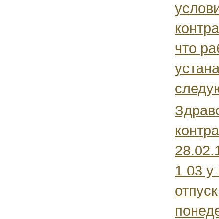
услови
контра
что ра
устан
следую
Здравс
контра
28.02.
1 03 у
отпуск
понед