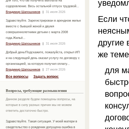
уведом
для того, что бы получить выплаты на
оздоровление. Весь остальной отпуск трудовой...
Владимир Шапошников
|
31 июля 2026
Если чт
Здравствуйте. Зарегистрирован в арендном жилье
вместе с бывшей женой и двумя
неясным
совершеннолетними детьми с марта 2008
года.Жильё...
другие 
Владимир Шапошников
|
31 июля 2026
же теме
Добрый день!Подскажите, пожалуйста, открыл ИП
и на следующей день оказал услугу по договору с
организацией, за которую получил оплату...
для м
Владимир Шапошников
|
27 июля 2026
Все вопросы
Задать вопрос
быстр
Вопросы, требующие размышления
вопро
Данном разделе будем помещены вопросы, на
консу
которые в силу разных причин мы не можем
ответить достаточно быстро.
догов
Здравствуйте. Такая ситуация. У моей матери в
свидетельство о рождении допущена ошибка в