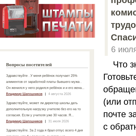
коми
труд
Спас
6 июл
Что зн
Вопросы посетителей
Готовьт
Здравствуйте . У меня ребёнок получает 25%
алиментов от заработной платы бывшего мужа .
обращен
Он женился у него родился ребёнок и и его жена...
Владимир Шапошников
|
4 августа 2026
(или от
Здравствуйте, может ли директор школы дать
дополнительную нагрузку учителю без его на то
почте з
согласия. Если у учителя уже 30 часов. Я...
Владимир Шапошников
|
31 июля 2026
с обра
Здравствуйте. За 2 года я брал отпус всего 4 дня