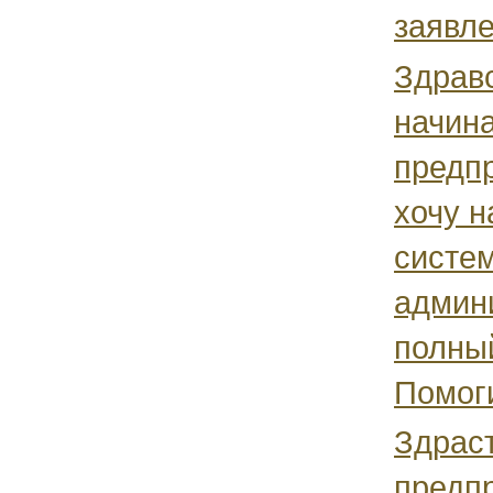
заявле
Здравс
начин
предп
хочу н
систе
админи
полный
Помоги
Здраст
предп