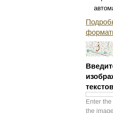
автом
Подроб
формат
Введит
изобра
тексто
Enter the
the image