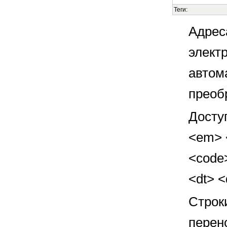
Теги:
Адрес
элект
автом
преоб
Досту
<em> <
<code>
<dt> 
Строк
перен