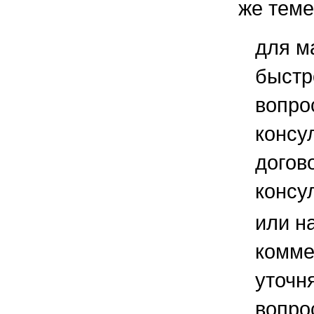
же теме
для м
быстр
вопро
консу
догов
консу
или н
комме
уточ
вопро