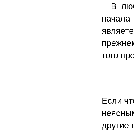
В любо
начал
являет
прежне
того пр
Если чт
неясным
другие 