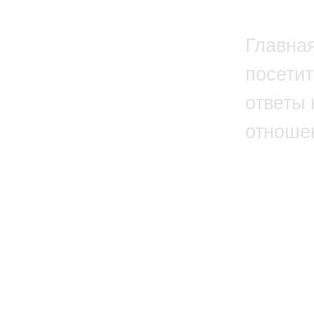
Главна
посетит
ответы 
отноше