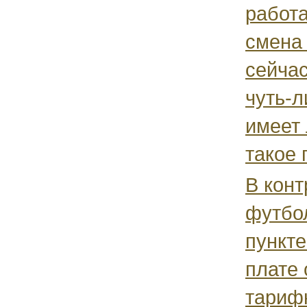
работ
смена 
сейчас
чуть-л
имеет
такое 
В конт
футбо
пункте
плате 
тариф