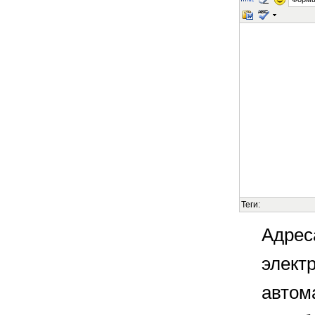
Теги:
Адрес
элект
автом