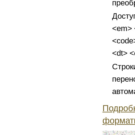
преоб
Досту
<em> <
<code>
<dt> 
Строк
перен
автом
Подроб
формат