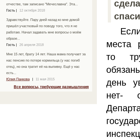
сдела
отчестве, там записано "Мечеславна". Эта...
Гость
|
12 октября 2018
спаси
Здравствуйте. Пару дней назад ко мне домой
пришёл участковый по поводу того, что я не
Если В
работаю. Начал задавать мне вопросы о моём
образе...
места 
Гость
|
26 апреля 2018
то тр
Мне 15 лет, брату 14 лет. Наша мама получает за
нас пенсию по потере кормильца (у нас погиб
обязан
отец), но она тратит её на выпивку. Ещё у нас
есть...
Юлия Панкова
|
11 мая 2015
день у
Все вопросы, требующие размышления
нет- 
Департ
государ
инспекц