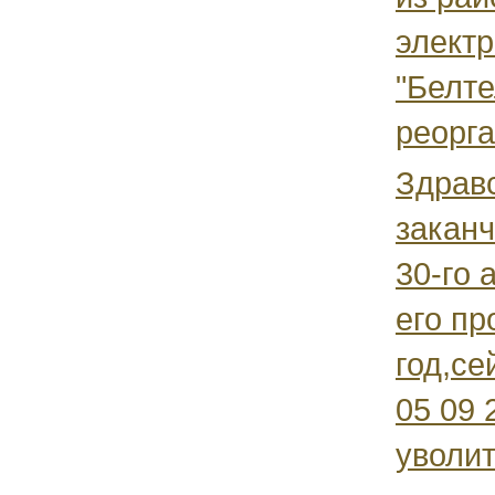
элект
"Белте
реорга
Здравс
заканч
30-го 
его пр
год,се
05 09 
уволит