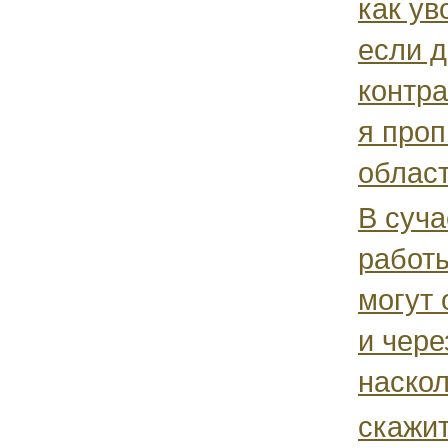
как ув
если д
контра
я проп
област
В суча
работы
могут 
и чере
наскол
скажит