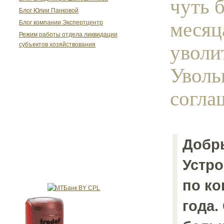
чуть 
Блог Юлии Панковой
месяц
Блог компании Экспертцентр
Режим работы отдела ликвидации
уволи
субъектов хозяйствования
Уволь
согла
Добр
Устро
по ко
года.