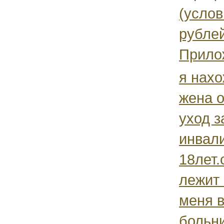
(услов
рублей
Прилож
я нахо
жена 
уход з
инвал
18лет.
лежит 
меня 
больни