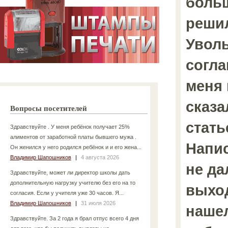
больш
решил
Уволь
согл
меня 
сказа
Вопросы посетителей
стать
Здравствуйте . У меня ребёнок получает 25%
алиментов от заработной платы бывшего мужа .
Напис
Он женился у него родился ребёнок и и его жена...
Владимир Шапошников
|
4 августа 2026
не да
Здравствуйте, может ли директор школы дать
дополнительную нагрузку учителю без его на то
выход
согласия. Если у учителя уже 30 часов. Я...
Владимир Шапошников
|
31 июля 2026
нашел
Здравствуйте. За 2 года я брал отпус всего 4 дня