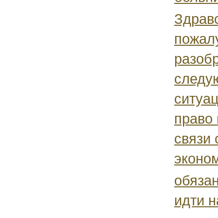
Здрав
пожал
разобр
следу
ситуа
право 
связи 
эконом
обязан
идти н