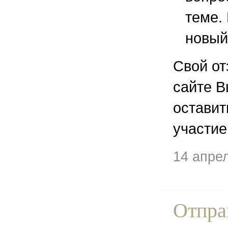
теме.
новый
Свой от
сайте В
остави
участие
14 апре
Отпра