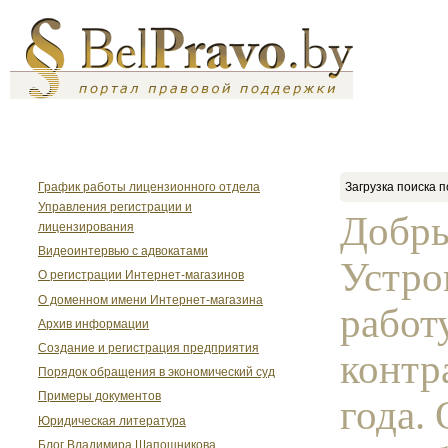
График работы лицензионного отдела
Загрузка поиска п
Управления регистрации и
Добры
лицензирования
Видеоинтервью с адвокатами
Устро
О регистрации Интернет-магазинов
О доменном имени Интернет-магазина
работ
Архив информации
Создание и регистрация предприятия
контр
Порядок обращения в экономический суд
Примеры документов
года.
Юридическая литература
Блог Владимира Шапошникова