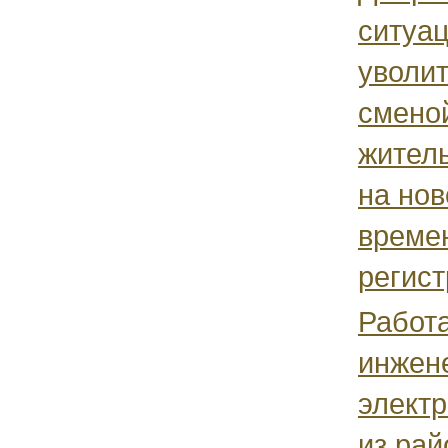
ситуац
уволит
смено
жител
на но
време
регист
Работ
инжен
электр
из рай