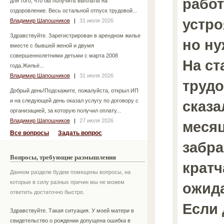
работ
для того, что бы получить выплаты на
оздоровление. Весь остальной отпуск трудовой...
устро
Владимир Шапошников
|
31 июля 2026
Здравствуйте. Зарегистрирован в арендном жилье
но ну
вместе с бывшей женой и двумя
совершеннолетними детьми с марта 2008
На ст
года.Жильё...
Владимир Шапошников
|
31 июля 2026
трудо
Добрый день!Подскажите, пожалуйста, открыл ИП
и на следующей день оказал услугу по договору с
сказа
организацией, за которую получил оплату...
Владимир Шапошников
|
27 июля 2026
месяц
Все вопросы
Задать вопрос
забра
Вопросы, требующие размышления
кратч
Данном разделе будем помещены вопросы, на
которые в силу разных причин мы не можем
ожид
ответить достаточно быстро.
Если 
Здравствуйте. Такая ситуация. У моей матери в
свидетельство о рождении допущена ошибка в