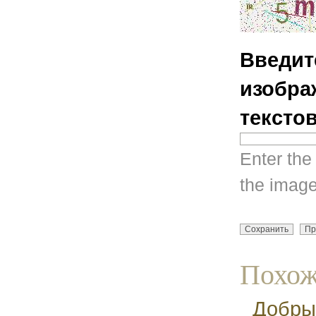
Введит
изобра
тексто
Enter the
the image
Похож
Добры