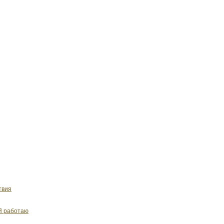
твия
Я работаю