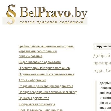
График работы лицензионного отдела
Загрузка по
Управления регистрации и
Добрый 
лицензирования
предпри
Видеоинтервью с адвокатами
О регистрации Интернет-магазинов
года . Се
О доменном имени Интернет-магазина
Архив информации
Добрый
Создание и регистрация предприятия
-сборщи
Порядок обращения в экономический суд
звонит,
отработ
Примеры документов
,но он 
Юридическая литература
трудово
Блог Владимира Шапошникова