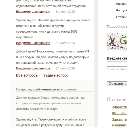
для того, что бы получить выплаты на
Адреса
оздоровление. Весь остальной отпуск трудовой...
Доступн
Владимир Шапошников
|
31 июля 2026
Строки
Здравствуйте. Зарегистрирован в арендном жилье
вместе с бывшей женой и двумя
Подробнее 
совершеннолетними детьми с марта 2008
года.Жильё...
Владимир Шапошников
|
31 июля 2026
Добрый день!Подскажите, пожалуйста, открыл ИП
и на следующей день оказал услугу по договору с
Введите си
организацией, за которую получил оплату...
Владимир Шапошников
|
27 июля 2026
Enter the char
Все вопросы
Задать вопрос
Вопросы, требующие размышления
Данном разделе будем помещены вопросы, на
Похожие
которые в силу разных причин мы не можем
Здравств
ответить достаточно быстро.
основого
Здравствуйте. Такая ситуация. У моей матери в
Здравств
свидетельство о рождении допущена ошибка в
машинист