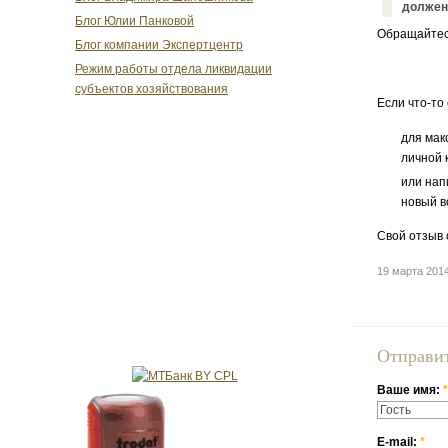
должен.
Блог Юлии Панковой
Обращайтесь
Блог компании Экспертцентр
Режим работы отдела ликвидации
субъектов хозяйствования
Если что-то
для мак
личной 
или нап
новый в
Свой отзыв 
19 марта 201
Отправи
Ваше имя:
*
E-mail:
*