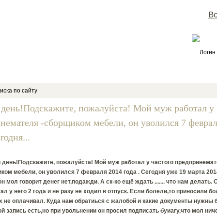
Во
Логин
иска по сайту
день!Подскажите, пожалуйста! Мой муж работал у 
немателя -сборщиком мебели, он уволился 7 феврал
годня...
 день!Подскажите, пожалуйста! Мой муж работал у частого предпринема
ком мебели, он уволился 7 февраля 2014 года . Сегодня уже 19 марта 201
он мол говорит денег нет,подажди. А ск-ко ещё ждать ....... что нам делать. 
ал у него 2 года и не разу не ходил в отпуск. Если болели,то приносили 
их не оплачивал. Куда нам обратиься с жалобой и какие документы нужны б
й запись есть,но при увольнении он просил подписать буиагу,что мол нич