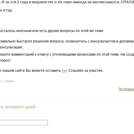
 И за эти 2 года в ведомостях о з/п тоже никогда не расписывался. СПАС
 в суд.
 осталось неясным или есть другие вопросы по этой же теме:
симально быстрого решения вопроса, созвонитесь с консультантом и договор
консультации;
ишите комментарий к ответу с уточняющими вопросами по этой теме. Не соз
опрос!
о нашем сайте Вы можете оставить
тут
. Спасибо за участие.
4 — Гость
Трудовы
ть комментарий