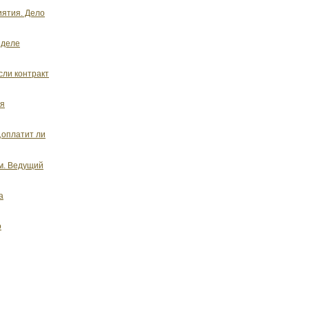
иятия. Дело
 деле
сли контракт
ия
,оплатит ли
м. Ведущий
а
о