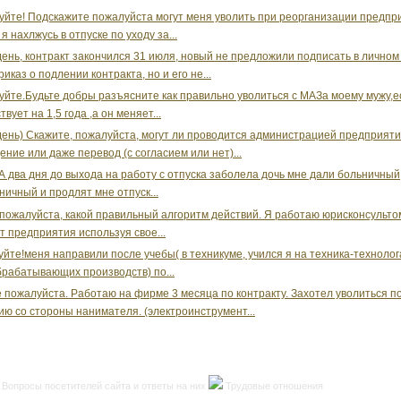
уйте! Подскажите пожалуйста могут меня уволить при реорганизации предпр
 я нахлжусь в отпуске по уходу за...
ень, контракт закончился 31 июля, новый не предложили подписать в личном
иказ о подлении контракта, но и его не...
уйте.Будьте добры разъясните как правильно уволиться с МАЗа моему мужу,е
вует на 1,5 года ,а он меняет...
ень) Скажите, пожалуйста, могут ли проводится администрацией предприят
ние или даже перевод (с согласием или нет)...
ЗА два дня до выхода на работу с отпуска заболела дочь мне дали больничный
ничный и продлят мне отпуск...
пожалуйста, какой правильный алгоритм действий. Я работаю юрисконсульто
т предприятия используя свое...
уйте!меня направили после учебы( в техникуме, учился я на техника-технолог
рабатывающих производств) по...
 пожалуйста. Работаю на фирме 3 месяца по контракту. Захотел уволиться п
ю со стороны нанимателя. (электроинструмент...
Вопросы посетителей сайта и ответы на них
Трудовые отношения