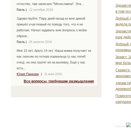
отчестве, там записано "Мечеславна". Эта...
Здравств
Гость
|
12 октября 2018
в том что
Добрый д
Здравствуйте. Пару дней назад ко мне домой
видела пр
пришёл участковый по поводу того, что я не
работаю. Начал задавать мне вопросы о моём
Здравств
образе...
еще дейст
Гость
|
26 апреля 2018
Добрый д
перемеще
Мне 15 лет, брату 14 лет. Наша мама получает за
нас пенсию по потере кормильца (у нас погиб
Зравст. 
отец), но она тратит её на выпивку. Ещё у нас
мне боль
есть...
Скажите 
Юлия Панкова
|
11 мая 2015
экономис
Все вопросы, требующие размышления
здравств
деревооб
Помогите
нарушени
Главная