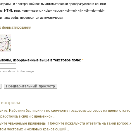
 страниц и электронной почты автоматически преобразуются в ссылки.
ы HTML теги: <em> <strong> <cite> <code> <ul> <ol> <li> <dl> <dt> <dd>
 и параграфы переносятся автоматически.
о форматировании
мволы, изображенные выше в текстовое поле:
*
acters shown in the image.
 вопросы
уйте. Работник был принят по срочногму трудовому договору на время отсутс
 работника в связи с временной...
уйте уважаемые правоведы! Помогите пожалуйста ответить на такой вопрос.
ом мостовых и козловых кранов,общий...