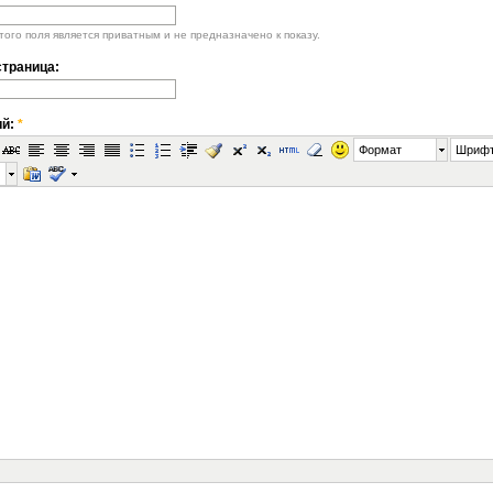
ого поля является приватным и не предназначено к показу.
траница:
ий:
*
Формат
Шриф